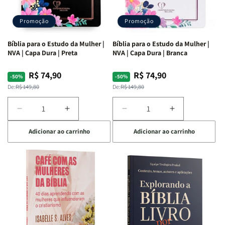
Promoção
Promoção
Bíblia para o Estudo da Mulher |
Bíblia para o Estudo da Mulher |
NVA | Capa Dura | Preta
NVA | Capa Dura | Branca
R$ 74,90
R$ 74,90
Preço
Preço
Preço
Preço
-50%
-50%
normal
promocional
normal
promocional
De:
R$ 149,80
De:
R$ 149,80
Diminuir
Aumentar
Diminuir
Aumentar
a
a
a
a
Adicionar ao carrinho
Adicionar ao carrinho
quantidade
quantidade
quantidade
quantidade
de
de
de
de
Bíblia
Bíblia
Bíblia
Bíblia
para
para
para
para
o
o
o
o
Estudo
Estudo
Estudo
Estudo
da
da
da
da
Mulher
Mulher
Mulher
Mulher
|
|
|
|