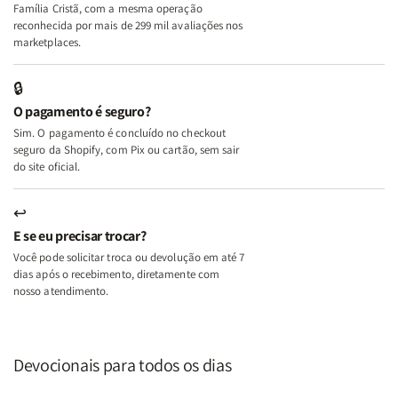
Família Cristã, com a mesma operação
A
A
reconhecida por mais de 299 mil avaliações nos
Mulher
Mulher
marketplaces.
que
que
Edifica
Edifica
🔒
o
o
O pagamento é seguro?
Lar
Lar
Sim. O pagamento é concluído no checkout
seguro da Shopify, com Pix ou cartão, sem sair
do site oficial.
↩
E se eu precisar trocar?
Você pode solicitar troca ou devolução em até 7
dias após o recebimento, diretamente com
nosso atendimento.
Devocionais para todos os dias