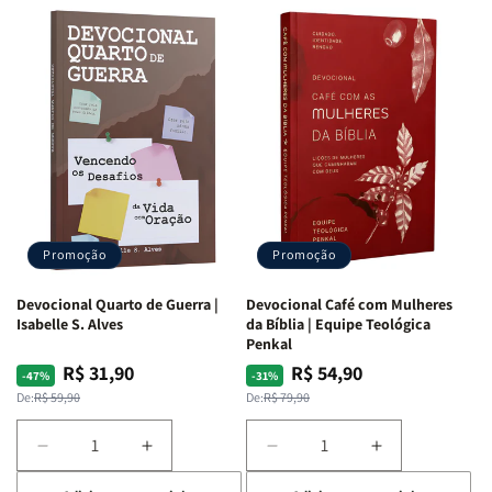
Promoção
Promoção
Devocional Quarto de Guerra |
Devocional Café com Mulheres
Isabelle S. Alves
da Bíblia | Equipe Teológica
Penkal
R$ 31,90
R$ 54,90
Preço
Preço
Preço
Preço
-47%
-31%
normal
promocional
normal
promocional
De:
R$ 59,90
De:
R$ 79,90
Diminuir
Aumentar
Diminuir
Aumentar
a
a
a
a