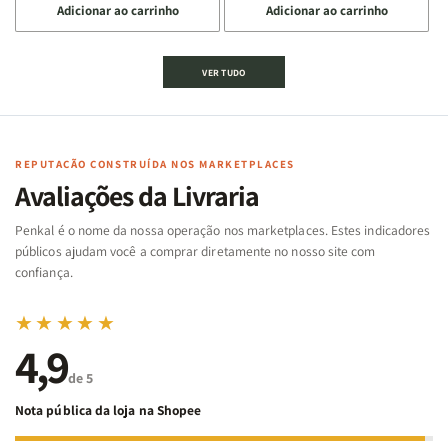
Adicionar ao carrinho
Adicionar ao carrinho
quantidade
quantidade
quantidade
quantidade
de
de
de
de
Jogo
Jogo
Jogo
Jogo
VER TUDO
Bíblico
Bíblico
da
da
de
de
memória
memória
Cartas
Cartas
|
|
|
|
Arca
Arca
Famílias
Famílias
de
de
REPUTAÇÃO CONSTRUÍDA NOS MARKETPLACES
da
da
Noé
Noé
Avaliações da Livraria
Bíblia
Bíblia
-
-
Penkal é o nome da nossa operação nos marketplaces. Estes indicadores
Penkal
Penkal
públicos ajudam você a comprar diretamente no nosso site com
confiança.
★★★★★
4,9
de 5
Nota pública da loja na Shopee