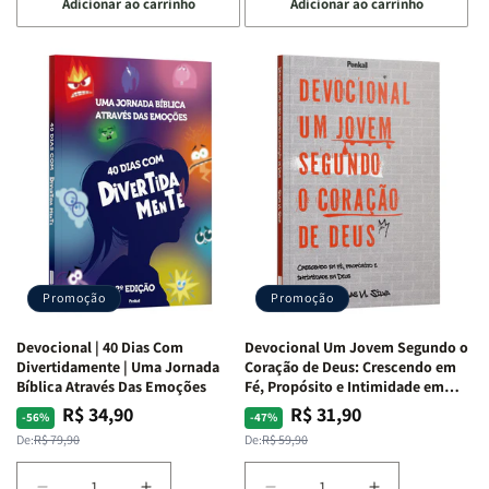
Adicionar ao carrinho
Adicionar ao carrinho
quantidade
quantidade
quantidade
quantidade
de
de
de
de
Devocional
Devocional
Devocional
Devocional
Quarto
Quarto
Café
Café
de
de
com
com
Guerra
Guerra
Mulheres
Mulheres
|
|
da
da
Isabelle
Isabelle
Bíblia
Bíblia
S.
S.
|
|
Alves
Alves
Equipe
Equipe
Teológica
Teológica
Penkal
Penkal
Promoção
Promoção
Devocional | 40 Dias Com
Devocional Um Jovem Segundo o
Divertidamente | Uma Jornada
Coração de Deus: Crescendo em
Bíblica Através Das Emoções
Fé, Propósito e Intimidade em
Deus
R$ 34,90
R$ 31,90
Preço
Preço
Preço
Preço
-56%
-47%
normal
promocional
normal
promocional
De:
R$ 79,90
De:
R$ 59,90