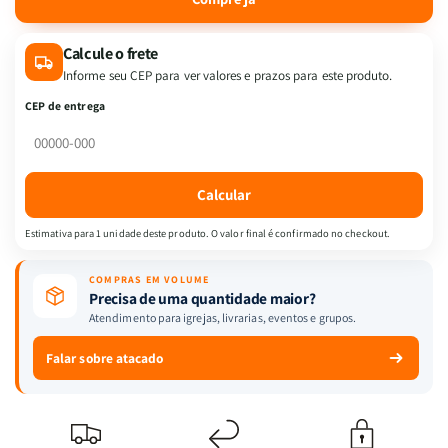
de
de
Harpa
Harpa
Calcule o frete
Avivada
Avivada
e
e
Informe seu CEP para ver valores e prazos para este produto.
Corinhos
Corinhos
CEP de entrega
|
|
Letra
Letra
Média
Média
|
|
Calcular
Capa
Capa
Brochura
Brochura
Estimativa para 1 unidade deste produto. O valor final é confirmado no checkout.
|
|
Jesus
Jesus
COMPRAS EM VOLUME
Branca
Branca
Precisa de uma quantidade maior?
Atendimento para igrejas, livrarias, eventos e grupos.
Falar sobre atacado