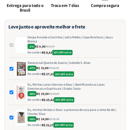
Entrega para todo o
Troca em 7 dias
Compra segura
Brasil
Leve junto e aproveite melhor o frete
Harpa Avivada e Corinhos | Letra Média | Capa Brochura | Jesus
Branca
R$ 9,90
R$ 9,97
-1%
No combo:
R$ 8,42
15% OFF extra
Devocional Quarto de Guerra | Isabelle S. Alves
R$ 31,90
R$ 59,90
-47%
No combo:
R$ 27,12
15% OFF extra
Eu, Minhas Lutas Internas e Deus | Identificando as Lutas
Emocionais e Espirituais | Estela Costa
R$ 29,90
R$ 49,80
-40%
No combo:
R$ 25,42
15% OFF extra
Eu, minhas feridas e Deus: o processo de cura para a alma ferida |
Charles Silva
R$ 24,90
R$ 59,90
-58%
No combo:
R$ 21,17
15% OFF extra