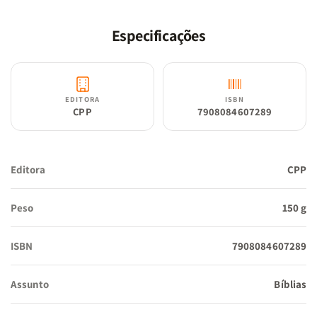
Especificações
EDITORA
ISBN
CPP
7908084607289
Editora
CPP
Peso
150 g
ISBN
7908084607289
Assunto
Bíblias