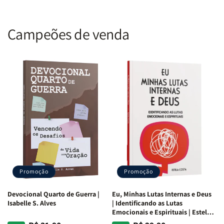
Campeões de venda
Promoção
Promoção
Devocional Quarto de Guerra |
Eu, Minhas Lutas Internas e Deus
Isabelle S. Alves
| Identificando as Lutas
Emocionais e Espirituais | Estela
Costa