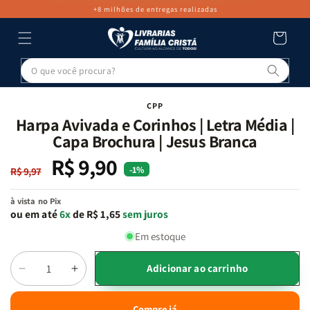
PULAR PARA
+8 milhões de entregas realizadas
O CONTEÚDO
Carrinho
Pesq
PULAR PARA
AS
INFORMAÇÕES
CPP
DO PRODUTO
Harpa Avivada e Corinhos | Letra Média |
Capa Brochura | Jesus Branca
R$ 9,90
Preço
Preço
-1%
R$ 9,97
normal
promocional
à vista no Pix
ou em até
6x
de R$ 1,65
sem juros
Em estoque
Adicionar ao carrinho
Diminuir
Aumentar
Quantidade
a
a
quantidade
quantidade
Compre já