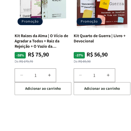
Promoção
Promoção
Kit Raizes da Alma | O Vício de
Kit Quarto de Guerra | Livro +
Agradar a Todos + Raiz da
Devocional
Rejeição + O Vazio da
Insatisfação.
R$ 75,90
R$ 56,90
Preço
Preço
Preço
Preço
-58%
-37%
normal
promocional
normal
promocional
De:
R$ 179,70
De:
R$ 89,90
Diminuir
Aumentar
Diminuir
Aumentar
a
a
a
a
Adicionar ao carrinho
Adicionar ao carrinho
quantidade
quantidade
quantidade
quantida
de
de
de
de
Kit
Kit
Kit
Kit
Raizes
Raizes
Quarto
Quarto
da
da
de
de
Alma
Alma
Guerra
Guerra
|
|
|
|