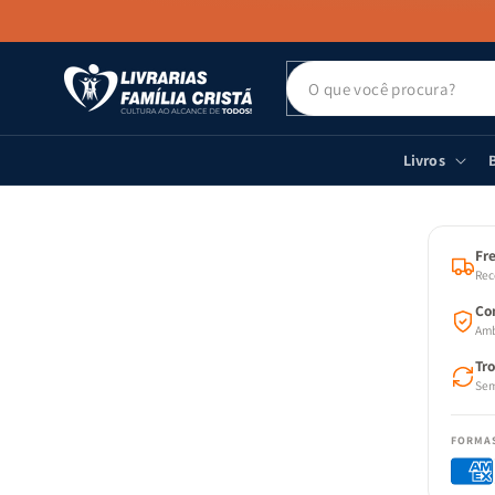
PULAR PARA
O CONTEÚDO
Livros
B
PULAR
AS
INFOR
DO PR
Fre
Rec
Co
Amb
Tr
Sem
FORMA