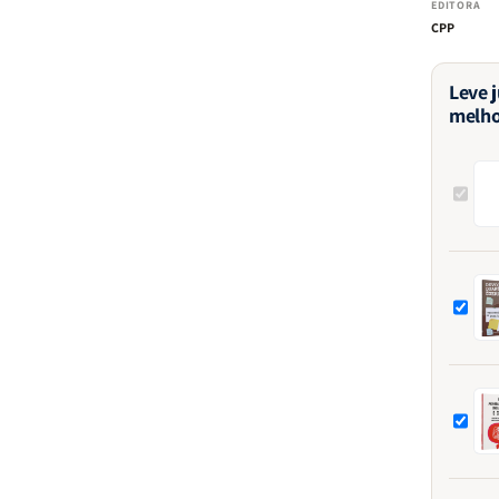
EDITORA
CPP
Leve 
melho