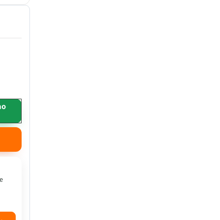
ao
 e