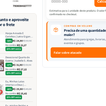
Calcu
ISBN
|
|
7908084607777
Capa
Capa
Estimativa para 1 unidade deste produto. O valor f
Luxo
Luxo
confirmado no checkout.
junto e aproveite
PU
PU
r o frete
|
|
COMPRAS EM VOLUME
Fé
Fé
Precisa de uma quantidad
Harpa Avivada E
Lilás
Lilás
maior?
Corinhos | Letra Gigante
Atendimento para igrejas, livrarias,
| Capa Luxo PU | Fé Lilás
R$ 24,90
R$ 59,90
-58%
eventos e grupos.
No combo:
R$ 21,17
15% OFF extra
Falar sobre atacado
Devocional Quarto de
Guerra | Isabelle S. Alves
R$ 31,90
R$ 59,90
-47%
No combo:
R$ 27,12
15% OFF extra
Eu, Minhas Lutas
Internas e Deus |
Identificando as Lutas
R$ 29,90
R$ 49,80
-40%
Emocionais e
No combo:
R$ 25,42
Espirituais | Estela
15% OFF extra
Costa
Eu, minhas feridas e