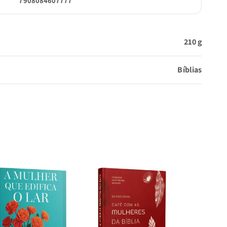
7908084607777
210 g
Bíblias