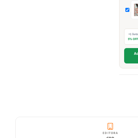
+1 livro
5% OF
Ad
EDITORA