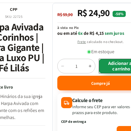
R$ 24,90
CPP
Preço
Preço
-58%
R$ 59,90
SKU:
22725
normal
promocional
pa Avivada
à vista no Pix
ou em até
6x
de R$ 4,15
sem juros
Corinhos |
Frete
calculado no checkout.
a Gigante |
Em estoque
a Luxo PU |
Adicionar 
Fé Lilás
carrinho
Diminuir
Aumentar
Quantidade
a
a
quantidade
quantidade
Compre já
de
de
e livro
Harpa
Harpa
Hinários da sua igreja
Avivada
Avivada
Calcule o frete
 Harpa Avivada com
E
E
Informe seu CEP para ver valores
gante com os refrões em
Corinhos
Corinhos
prazos para este produto.
rmelhas.
|
|
CEP de entrega
Letra
Letra
Gigante
Gigante