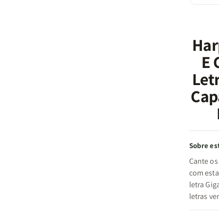
Har
E 
Letr
Cap
Sobre est
Cante os 
com esta
letra Gi
letras ve