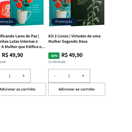
romoção
Promoção
ificando Lares de Paz |
Kit 2 Livros | Virtudes de uma
nhas Lutas Internas e
Mulher Segundo Deus
 A Mulher que Edifica o
R$ 49,90
R$ 49,90
ço
ço
Preço
Preço
-50%
mal
mocional
normal
promocional
9,80
De:
R$ 99,80
iminuir
Aumentar
Diminuir
Aumentar
a
a
a
Adicionar ao carrinho
Adicionar ao carrinho
uantidade
quantidade
quantidade
quantidade
e
de
de
de
t
Kit
Kit
Kit
dificando
Edificando
2
2
ares
Lares
Livros
Livros
e
de
|
|
az
Paz
Virtudes
Virtudes