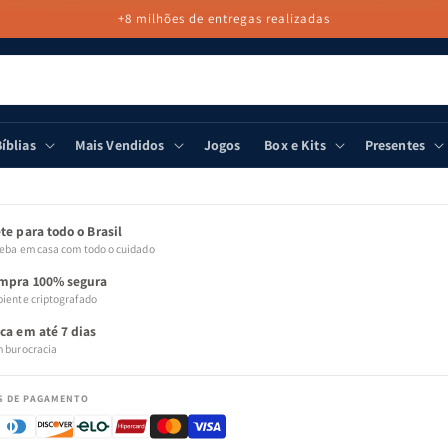
+8 milhões de entregas realizadas
íblias
Mais Vendidos
Jogos
Box e Kits
Presentes
 PARA
MAÇÕES
ODUTO
te para todo o Brasil
eba em casa com todo o cuidado
mpra 100% segura
iente criptografado
oca em até 7 dias
 burocracia
S DE PAGAMENTO