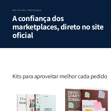
|
|
e
e
Isabelle
Isabelle
Deus
Deus
S.
S.
|
|
REPUTAÇÃO COMPROVADA
A confiança dos
Alves
Alves
Identificando
Identifica
as
as
marketplaces, direto no site
Lutas
Lutas
Emocionais
Emociona
oficial
e
e
Espirituais
Espirituai
|
|
Estela
Estela
Costa
Costa
Kits para aproveitar melhor cada pedido