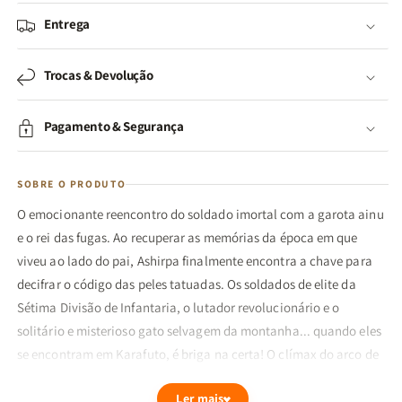
Entrega
Trocas & Devolução
Pagamento & Segurança
SOBRE O PRODUTO
O emocionante reencontro do soldado imortal com a garota ainu
e o rei das fugas. Ao recuperar as memórias da época em que
viveu ao lado do pai, Ashirpa finalmente encontra a chave para
decifrar o código das peles tatuadas. Os soldados de elite da
Sétima Divisão de Infantaria, o lutador revolucionário e o
solitário e misterioso gato selvagem da montanha... quando eles
se encontram em Karafuto, é briga na certa! O clímax do arco de
Karafuto e o confronto das feras neste volume 19!!!
Ler mais