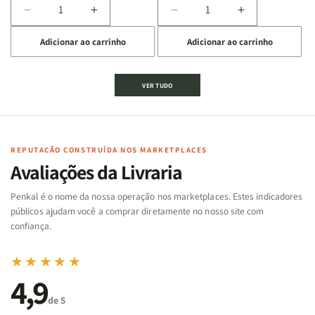
Diminuir
Aumentar
Diminuir
Aumentar
a
a
a
a
Adicionar ao carrinho
Adicionar ao carrinho
quantidade
quantidade
quantidade
quantidade
de
de
de
de
Jogo
Jogo
Jogo
Jogo
VER TUDO
Bíblico
Bíblico
da
da
de
de
memória
memória
Cartas
Cartas
|
|
|
|
Arca
Arca
Famílias
Famílias
de
de
REPUTAÇÃO CONSTRUÍDA NOS MARKETPLACES
da
da
Noé
Noé
Avaliações da Livraria
Bíblia
Bíblia
-
-
Penkal é o nome da nossa operação nos marketplaces. Estes indicadores
Penkal
Penkal
públicos ajudam você a comprar diretamente no nosso site com
confiança.
★★★★★
4,9
de 5