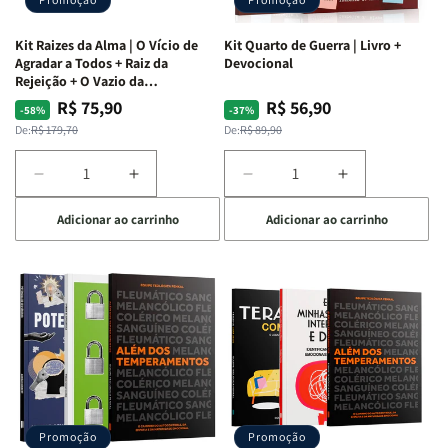
Kit Raizes da Alma | O Vício de
Kit Quarto de Guerra | Livro +
Agradar a Todos + Raiz da
Devocional
Rejeição + O Vazio da
Insatisfação.
R$ 75,90
R$ 56,90
Preço
Preço
Preço
Preço
-58%
-37%
normal
promocional
normal
promocional
De:
R$ 179,70
De:
R$ 89,90
Diminuir
Aumentar
Diminuir
Aumentar
a
a
a
a
Adicionar ao carrinho
Adicionar ao carrinho
quantidade
quantidade
quantidade
quantidade
de
de
de
de
Kit
Kit
Kit
Kit
Raizes
Raizes
Quarto
Quarto
da
da
de
de
Alma
Alma
Guerra
Guerra
|
|
|
|
O
O
Livro
Livro
Vício
Vício
+
+
de
de
Devocional
Devocional
Agradar
Agradar
Promoção
Promoção