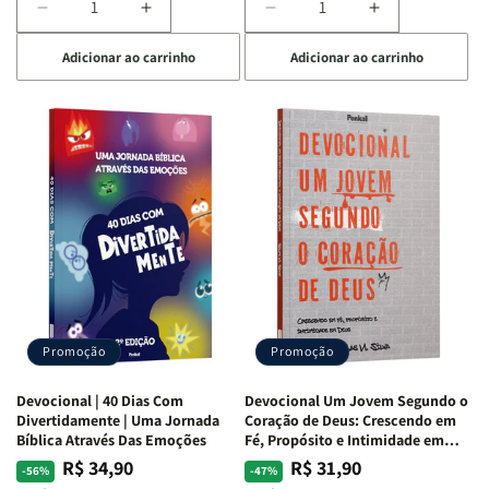
Diminuir
Aumentar
Diminuir
Aumentar
a
a
a
a
Adicionar ao carrinho
Adicionar ao carrinho
quantidade
quantidade
quantidade
quantidade
de
de
de
de
Devocional
Devocional
Devocional
Devocional
Quarto
Quarto
Café
Café
de
de
com
com
Guerra
Guerra
Mulheres
Mulheres
|
|
da
da
Isabelle
Isabelle
Bíblia
Bíblia
S.
S.
|
|
Alves
Alves
Equipe
Equipe
Teológica
Teológica
Penkal
Penkal
Promoção
Promoção
Devocional | 40 Dias Com
Devocional Um Jovem Segundo o
Divertidamente | Uma Jornada
Coração de Deus: Crescendo em
Bíblica Através Das Emoções
Fé, Propósito e Intimidade em
Deus
R$ 34,90
R$ 31,90
Preço
Preço
Preço
Preço
-56%
-47%