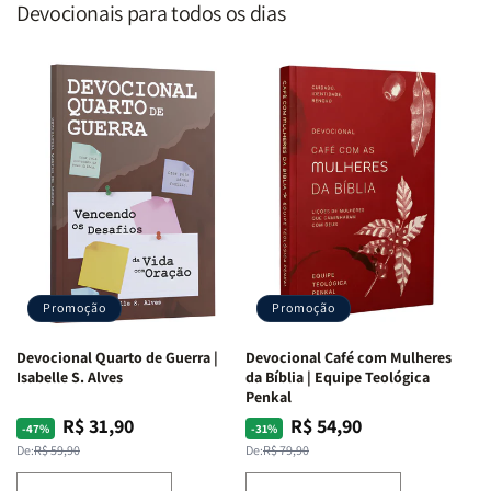
Devocionais para todos os dias
Promoção
Promoção
Devocional Quarto de Guerra |
Devocional Café com Mulheres
Isabelle S. Alves
da Bíblia | Equipe Teológica
Penkal
R$ 31,90
R$ 54,90
Preço
Preço
Preço
Preço
-47%
-31%
normal
promocional
normal
promocional
De:
R$ 59,90
De:
R$ 79,90