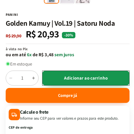
na
n
janela
j
modal
m
PANINI
Golden Kamuy | Vol.19 | Satoru Noda
R$ 20,93
Preço
Preço
-30%
R$ 29,90
normal
promocional
à vista no Pix
ou em até
6x
de R$ 3,48
sem juros
Em estoque
Quantidade
Adicionar ao carrinho
Diminuir
Aumentar
a
a
quantidade
quantidade
Compre já
de
de
Golden
Golden
Calcule o frete
Kamuy
Kamuy
|
|
Informe seu CEP para ver valores e prazos para este produto.
Vol.19
Vol.19
CEP de entrega
|
|