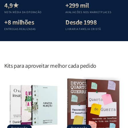
Teológica
Teológica
Teológica
Teológica
4,9★
+299 mil
Penkal
Penkal
Penkal
Penkal
NOTA MÉDIA DA OPERAÇÃO
AVALIAÇÕES NOS MARKETPLACES
+8 milhões
Desde 1998
ENTREGAS REALIZADAS
LIVRARIA FAMÍLIA CRISTÃ
Kits para aproveitar melhor cada pedido
Promoção
Promoção