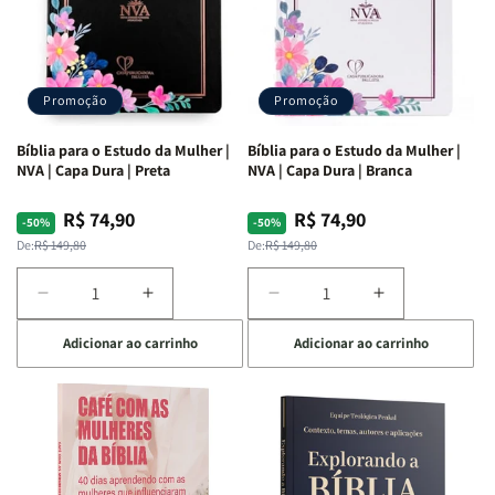
Promoção
Promoção
Bíblia para o Estudo da Mulher |
Bíblia para o Estudo da Mulher |
NVA | Capa Dura | Preta
NVA | Capa Dura | Branca
R$ 74,90
R$ 74,90
Preço
Preço
Preço
Preço
-50%
-50%
normal
promocional
normal
promocional
De:
R$ 149,80
De:
R$ 149,80
Diminuir
Aumentar
Diminuir
Aumentar
a
a
a
a
Adicionar ao carrinho
Adicionar ao carrinho
quantidade
quantidade
quantidade
quantidade
de
de
de
de
Bíblia
Bíblia
Bíblia
Bíblia
para
para
para
para
o
o
o
o
Estudo
Estudo
Estudo
Estudo
da
da
da
da