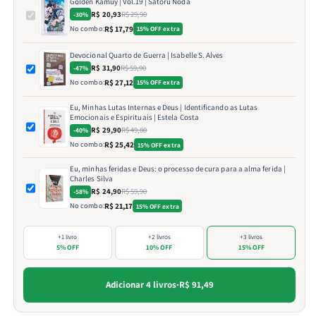
Golden Kamuy | Vol.19 | Satoru Noda
R$ 20,93
R$ 29,90
-30%
No combo:
R$ 17,79
15% OFF extra
Devocional Quarto de Guerra | Isabelle S. Alves
R$ 31,90
R$ 59,90
-47%
No combo:
R$ 27,12
15% OFF extra
Eu, Minhas Lutas Internas e Deus | Identificando as Lutas
Emocionais e Espirituais | Estela Costa
R$ 29,90
R$ 49,80
-40%
No combo:
R$ 25,42
15% OFF extra
Eu, minhas feridas e Deus: o processo de cura para a alma ferida |
Charles Silva
R$ 24,90
R$ 59,90
-58%
No combo:
R$ 21,17
15% OFF extra
+1 livro
+2 livros
+3 livros
5% OFF
10% OFF
15% OFF
Adicionar 4 livros
·
R$ 91,49