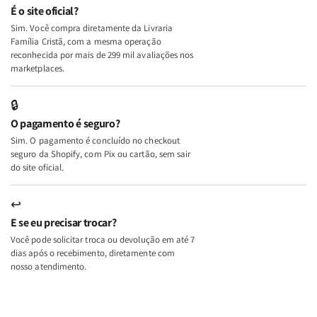
e
e
É o site oficial?
Deus
Deus
Sim. Você compra diretamente da Livraria
+
+
Família Cristã, com a mesma operação
A
A
reconhecida por mais de 299 mil avaliações nos
Mulher
Mulher
marketplaces.
que
que
Edifica
Edifica
🔒
o
o
O pagamento é seguro?
Lar
Lar
Sim. O pagamento é concluído no checkout
seguro da Shopify, com Pix ou cartão, sem sair
do site oficial.
↩
E se eu precisar trocar?
Você pode solicitar troca ou devolução em até 7
dias após o recebimento, diretamente com
nosso atendimento.