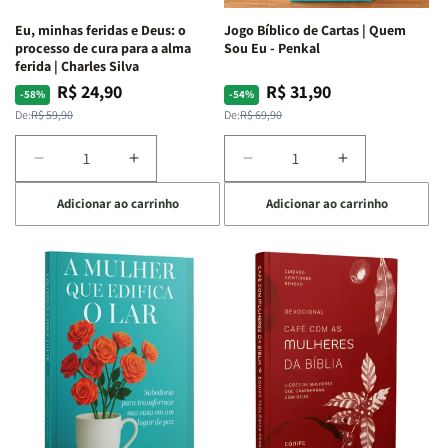
Espirituais
Espirituais
Eu, minhas feridas e Deus: o
Jogo Bíblico de Cartas | Quem
|
|
processo de cura para a alma
Sou Eu - Penkal
Estela
Estela
ferida | Charles Silva
Costa
Costa
R$ 24,90
R$ 31,90
Preço
Preço
Preço
Preço
-58%
-54%
normal
promocional
normal
promocional
De:
R$ 59,90
De:
R$ 69,90
Diminuir
Aumentar
Diminuir
Aumentar
a
a
a
a
Adicionar ao carrinho
Adicionar ao carrinho
quantidade
quantidade
quantidade
quantidade
de
de
de
de
Eu,
Eu,
Jogo
Jogo
minhas
minhas
Bíblico
Bíblico
feridas
feridas
de
de
e
e
Cartas
Cartas
Deus:
Deus:
|
|
o
o
Quem
Quem
processo
processo
Sou
Sou
de
de
Eu
Eu
cura
cura
-
-
para
para
Penkal
Penkal