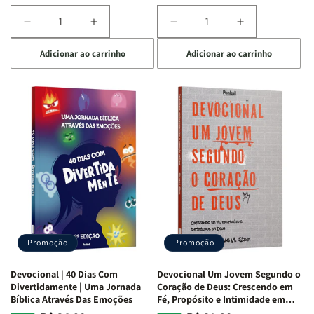
Diminuir
Aumentar
Diminuir
Aumentar
a
a
a
a
Adicionar ao carrinho
Adicionar ao carrinho
quantidade
quantidade
quantidade
quantidade
de
de
de
de
Devocional
Devocional
Devocional
Devocional
Quarto
Quarto
Café
Café
de
de
com
com
Guerra
Guerra
Mulheres
Mulheres
|
|
da
da
Isabelle
Isabelle
Bíblia
Bíblia
S.
S.
|
|
Alves
Alves
Equipe
Equipe
Teológica
Teológica
Penkal
Penkal
Promoção
Promoção
Devocional | 40 Dias Com
Devocional Um Jovem Segundo o
Divertidamente | Uma Jornada
Coração de Deus: Crescendo em
Bíblica Através Das Emoções
Fé, Propósito e Intimidade em
Deus