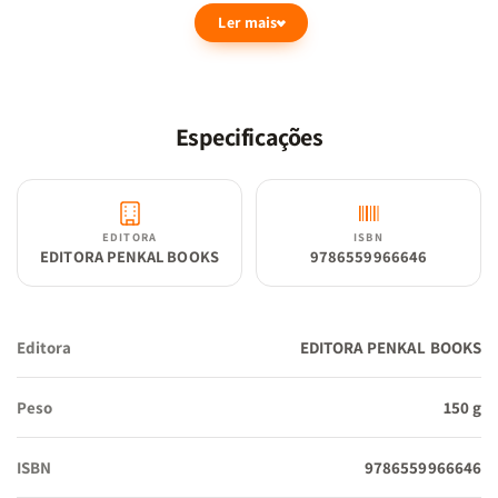
Ler mais
usou em diversas situações e ocasiões para que o Evangelho
chegasse até nós hoje; este livro é indispensável para o nosso
tempo.
Especificações
EDITORA
ISBN
EDITORA PENKAL BOOKS
9786559966646
Editora
EDITORA PENKAL BOOKS
Peso
150 g
ISBN
9786559966646