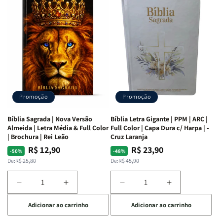
as
as
Bíblia
Bíblia
Mulheres
Mulheres
Livro
Livro
da
da
por
por
Bíblia
Bíblia
Livro
Livro
|
|
-
-
Isabelle
Isabelle
um
um
S.
S.
panorama
panorama
Alves
Alves
completo
completo
dos
dos
Promoção
Promoção
66
66
livros
livros
Bíblia Sagrada | Nova Versão
Bíblia Letra Gigante | PPM | ARC |
da
da
Almeida | Letra Média & Full Color
Full Color | Capa Dura c/ Harpa | -
Bíblia
Bíblia
| Brochura | Rei Leão
Cruz Laranja
|
|
R$ 12,90
R$ 23,90
Preço
Preço
Preço
Preço
-50%
-48%
Equipe
Equipe
normal
promocional
normal
promocional
De:
R$ 25,80
De:
R$ 45,90
teológica
teológica
Penkal
Penkal
Diminuir
Aumentar
Diminuir
Aumentar
a
a
a
a
Adicionar ao carrinho
Adicionar ao carrinho
quantidade
quantidade
quantidade
quantidade
de
de
de
de