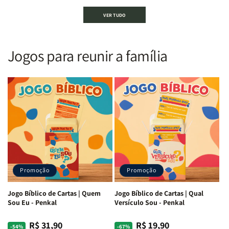
Bíblia
Bíblia
Bíblia
Bíblia
VER TUDO
Sagrada
Sagrada
Letra
Letra
|
|
Gigante
Gigante
Nova
Nova
|
|
Versão
Versão
PPM
PPM
Jogos para reunir a família
Almeida
Almeida
|
|
|
|
ARC
ARC
Letra
Letra
|
|
Média
Média
Full
Full
&amp;
&amp;
Color
Color
Full
Full
|
|
Color
Color
Capa
Capa
|
|
Dura
Dura
Brochura
Brochura
c/
c/
|
|
Harpa
Harpa
Rei
Rei
|
|
Promoção
Promoção
Leão
Leão
-
-
Cruz
Cruz
Jogo Bíblico de Cartas | Quem
Jogo Bíblico de Cartas | Qual
Laranja
Laranja
Sou Eu - Penkal
Versículo Sou - Penkal
R$ 31,90
R$ 19,90
Preço
Preço
Preço
Preço
-54%
-67%