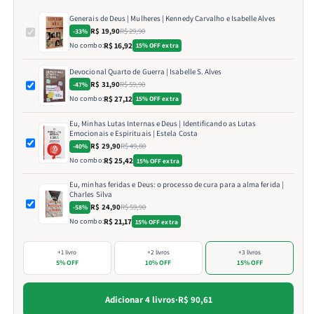
Generais de Deus | Mulheres | Kennedy Carvalho e Isabelle Alves
R$ 19,90
R$ 29,90
-33%
No combo:
R$ 16,92
15% OFF extra
Devocional Quarto de Guerra | Isabelle S. Alves
R$ 31,90
R$ 59,90
-47%
No combo:
R$ 27,12
15% OFF extra
Eu, Minhas Lutas Internas e Deus | Identificando as Lutas
Emocionais e Espirituais | Estela Costa
R$ 29,90
R$ 49,80
-40%
No combo:
R$ 25,42
15% OFF extra
Eu, minhas feridas e Deus: o processo de cura para a alma ferida |
Charles Silva
R$ 24,90
R$ 59,90
-58%
No combo:
R$ 21,17
15% OFF extra
+1 livro
+2 livros
+3 livros
5% OFF
10% OFF
15% OFF
Adicionar 4 livros
·
R$ 90,61