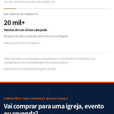
Um dos melhores vendedores da plataforma
HISTÓRICO DE PRODUTO
20 mil+
Vendas de um único campeão
Terapia com Deus aparece com nota 4,9 na Shopee.
Dados públicos do marketplace
Estes indicadores representam a reputação da Livraria Família Cristã/Penkal nos
marketplaces e não avaliações específicas deste produto.
Dados públicos consultados em julho de 2026.
CONDIÇÕES PARA GRANDES QUANTIDADES
Vai comprar para uma igreja, evento
ou revenda?