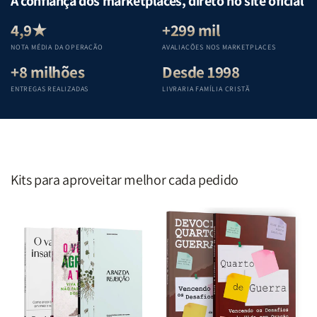
A confiança dos marketplaces, direto no site oficial
Equipe
Equipe
Equipe
Equipe
Teológica
Teológica
Teológica
Teológica
4,9★
+299 mil
Penkal
Penkal
Penkal
Penkal
NOTA MÉDIA DA OPERAÇÃO
AVALIAÇÕES NOS MARKETPLACES
+8 milhões
Desde 1998
ENTREGAS REALIZADAS
LIVRARIA FAMÍLIA CRISTÃ
Kits para aproveitar melhor cada pedido