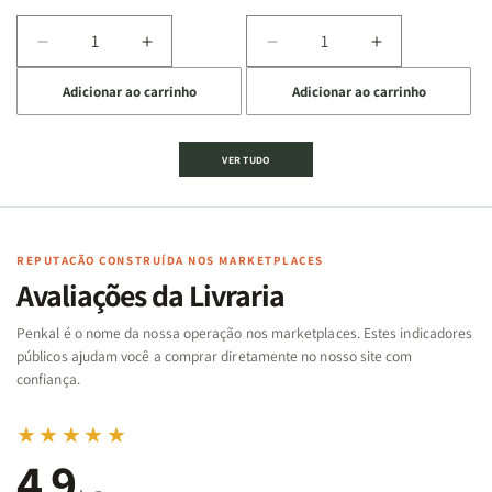
Diminuir
Aumentar
Diminuir
Aumentar
a
a
a
a
Adicionar ao carrinho
Adicionar ao carrinho
quantidade
quantidade
quantidade
quantidade
de
de
de
de
Jogo
Jogo
Jogo
Jogo
VER TUDO
Bíblico
Bíblico
da
da
de
de
memória
memória
Cartas
Cartas
|
|
|
|
Arca
Arca
Famílias
Famílias
de
de
REPUTAÇÃO CONSTRUÍDA NOS MARKETPLACES
da
da
Noé
Noé
Avaliações da Livraria
Bíblia
Bíblia
-
-
Penkal é o nome da nossa operação nos marketplaces. Estes indicadores
Penkal
Penkal
públicos ajudam você a comprar diretamente no nosso site com
confiança.
★★★★★
4,9