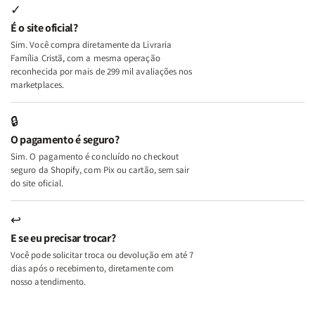
Internas
Internas
Deus
Deus
✓
e
e
É o site oficial?
Deus
Deus
Sim. Você compra diretamente da Livraria
+
+
Família Cristã, com a mesma operação
A
A
reconhecida por mais de 299 mil avaliações nos
Mulher
Mulher
marketplaces.
que
que
Edifica
Edifica
🔒
o
o
O pagamento é seguro?
Lar
Lar
Sim. O pagamento é concluído no checkout
seguro da Shopify, com Pix ou cartão, sem sair
do site oficial.
↩
E se eu precisar trocar?
Você pode solicitar troca ou devolução em até 7
dias após o recebimento, diretamente com
nosso atendimento.