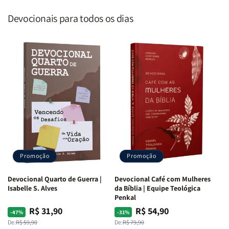
Devocionais para todos os dias
Promoção
Promoção
Devocional Quarto de Guerra |
Devocional Café com Mulheres
Isabelle S. Alves
da Bíblia | Equipe Teológica
Penkal
R$ 31,90
R$ 54,90
Preço
Preço
Preço
Preço
-47%
-31%
normal
promocional
normal
promocional
De:
R$ 59,90
De:
R$ 79,90