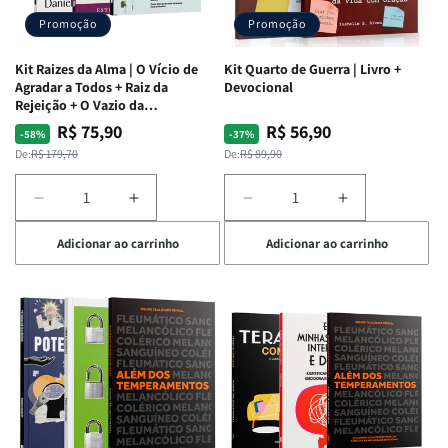
Promoção
Promoção
Kit Raizes da Alma | O Vício de
Kit Quarto de Guerra | Livro +
Agradar a Todos + Raiz da
Devocional
Rejeição + O Vazio da
Insatisfação.
R$ 75,90
R$ 56,90
Preço
Preço
Preço
Preço
-58%
-37%
normal
promocional
normal
promocional
De:
R$ 179,70
De:
R$ 89,90
Diminuir
Aumentar
Diminuir
Aumentar
a
a
a
a
Adicionar ao carrinho
Adicionar ao carrinho
quantidade
quantidade
quantidade
quantidade
de
de
de
de
Kit
Kit
Kit
Kit
Raizes
Raizes
Quarto
Quarto
da
da
de
de
Alma
Alma
Guerra
Guerra
|
|
|
|
O
O
Livro
Livro
Vício
Vício
+
+
de
de
Devocional
Devocional