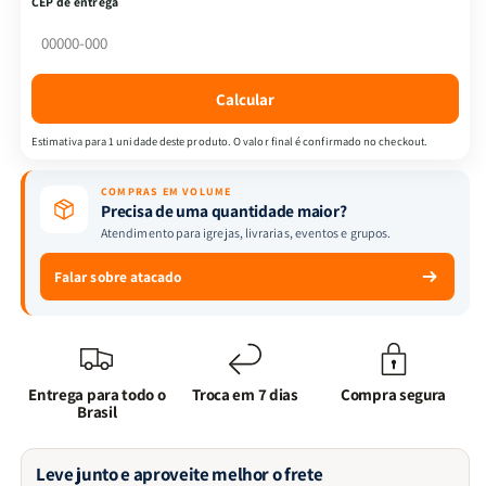
CEP de entrega
Mulheres
Mulheres
|
|
Kennedy
Kennedy
Carvalho
Carvalho
Calcular
e
e
Isabelle
Isabelle
Estimativa para 1 unidade deste produto. O valor final é confirmado no checkout.
Alves
Alves
COMPRAS EM VOLUME
Precisa de uma quantidade maior?
Atendimento para igrejas, livrarias, eventos e grupos.
Falar sobre atacado
Entrega para todo o
Troca em 7 dias
Compra segura
Brasil
Leve junto e aproveite melhor o frete