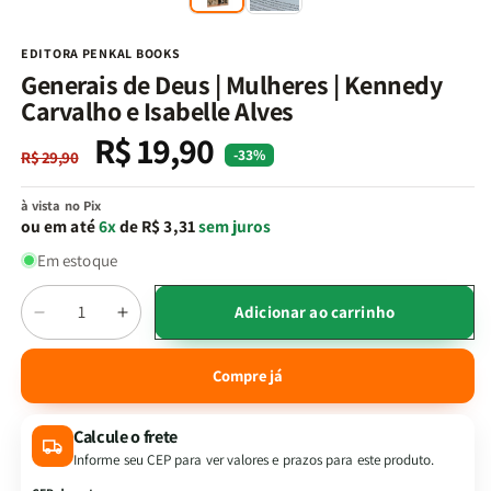
na
n
janela
j
modal
m
EDITORA PENKAL BOOKS
Generais de Deus | Mulheres | Kennedy
Carvalho e Isabelle Alves
R$ 19,90
Preço
Preço
-33%
R$ 29,90
normal
promocional
à vista no Pix
ou em até
6x
de R$ 3,31
sem juros
Em estoque
Quantidade
Adicionar ao carrinho
Diminuir
Aumentar
a
a
quantidade
quantidade
Compre já
de
de
Generais
Generais
Calcule o frete
de
de
Deus
Deus
Informe seu CEP para ver valores e prazos para este produto.
|
|