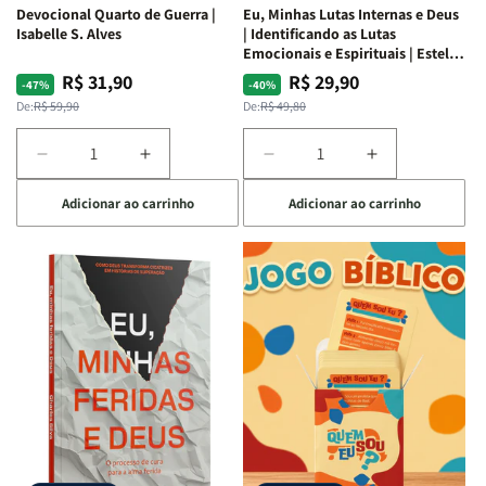
Devocional Quarto de Guerra |
Eu, Minhas Lutas Internas e Deus
Isabelle S. Alves
| Identificando as Lutas
Emocionais e Espirituais | Estela
Costa
R$ 31,90
R$ 29,90
Preço
Preço
Preço
Preço
-47%
-40%
normal
promocional
normal
promocional
De:
R$ 59,90
De:
R$ 49,80
Diminuir
Aumentar
Diminuir
Aumentar
a
a
a
a
Adicionar ao carrinho
Adicionar ao carrinho
quantidade
quantidade
quantidade
quantidade
de
de
de
de
Devocional
Devocional
Eu,
Eu,
Quarto
Quarto
Minhas
Minhas
de
de
Lutas
Lutas
Guerra
Guerra
Internas
Internas
|
|
e
e
Isabelle
Isabelle
Deus
Deus
S.
S.
|
|
Alves
Alves
Identificando
Identificando
as
as
Lutas
Lutas
Emocionais
Emocionais