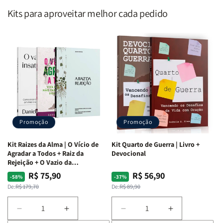
Kits para aproveitar melhor cada pedido
Promoção
Promoção
Kit Raizes da Alma | O Vício de
Kit Quarto de Guerra | Livro +
Agradar a Todos + Raiz da
Devocional
Rejeição + O Vazio da
Insatisfação.
R$ 75,90
R$ 56,90
Preço
Preço
Preço
Preço
-58%
-37%
normal
promocional
normal
promocional
De:
R$ 179,70
De:
R$ 89,90
Diminuir
Aumentar
Diminuir
Aumentar