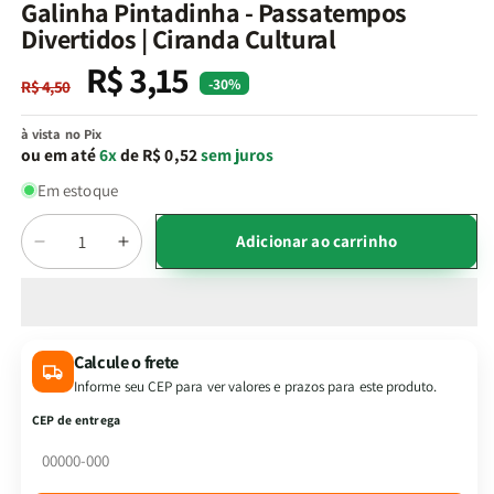
na
Galinha Pintadinha - Passatempos
janela
Divertidos | Ciranda Cultural
modal
R$ 3,15
Preço
Preço
-30%
R$ 4,50
normal
promocional
à vista no Pix
ou em até
6x
de R$ 0,52
sem juros
Em estoque
Quantidade
Adicionar ao carrinho
Diminuir
Aumentar
a
a
quantidade
quantidade
de
de
Galinha
Galinha
Calcule o frete
Pintadinha
Pintadinha
Informe seu CEP para ver valores e prazos para este produto.
-
-
Passatempos
Passatempos
CEP de entrega
Divertidos
Divertidos
|
|
Ciranda
Ciranda