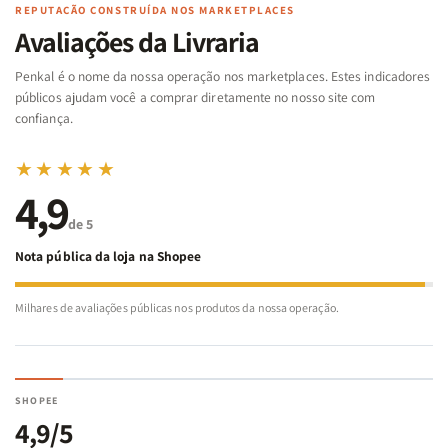
Famílias
Famílias
de
de
REPUTAÇÃO CONSTRUÍDA NOS MARKETPLACES
da
da
Noé
Noé
Avaliações da Livraria
Bíblia
Bíblia
-
-
Penkal é o nome da nossa operação nos marketplaces. Estes indicadores
Penkal
Penkal
públicos ajudam você a comprar diretamente no nosso site com
confiança.
★★★★★
4,9
de 5
Nota pública da loja na Shopee
Milhares de avaliações públicas nos produtos da nossa operação.
SHOPEE
4,9/5