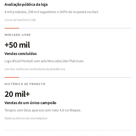
Avaliação pública da loja
4 mil produtos, 298 mil seguidores e 100% de resposta no chat.
Livrarias Família Cristã
MERCADO LIVRE
+50 mil
Vendas concluídas
Loja oficial Penkall com selo MercadoLíder Platinum.
Um dos melhores vendedores da plataforma
HISTÓRICO DE PRODUTO
20 mil+
Vendas de um único campeão
Terapia com Deus aparece com nota 4,9 na Shopee.
Dados públicos do marketplace