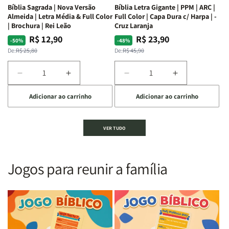
Bíblia Sagrada | Nova Versão
Bíblia Letra Gigante | PPM | ARC |
da
da
Almeida | Letra Média & Full Color
Full Color | Capa Dura c/ Harpa | -
Bíblia
Bíblia
| Brochura | Rei Leão
Cruz Laranja
|
|
R$ 12,90
R$ 23,90
Preço
Preço
Preço
Preço
-50%
-48%
Equipe
Equipe
normal
promocional
normal
promocional
De:
R$ 25,80
De:
R$ 45,90
teológica
teológica
Penkal
Penkal
Diminuir
Aumentar
Diminuir
Aumentar
a
a
a
a
Adicionar ao carrinho
Adicionar ao carrinho
quantidade
quantidade
quantidade
quantidade
de
de
de
de
Bíblia
Bíblia
Bíblia
Bíblia
VER TUDO
Sagrada
Sagrada
Letra
Letra
|
|
Gigante
Gigante
Nova
Nova
|
|
Versão
Versão
PPM
PPM
Jogos para reunir a família
Almeida
Almeida
|
|
|
|
ARC
ARC
Letra
Letra
|
|
Média
Média
Full
Full
&amp;
&amp;
Color
Color
Full
Full
|
|