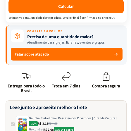
Cultural
Cultural
Calcular
Estimativa para 1 unidade deste produto. O valor final é confirmado no checkout.
COMPRAS EM VOLUME
Precisa de uma quantidade maior?
Atendimento para igrejas, livrarias, eventos e grupos.
Falar sobre atacado
Entrega para todo o
Troca em 7 dias
Compra segura
Brasil
Leve junto e aproveite melhor o frete
Galinha Pintadinha - Passatempos Divertidos | Ciranda Cultural
R$ 3,15
R$ 4,50
-30%
No combo:
R$ 2,68
15% OFF extra