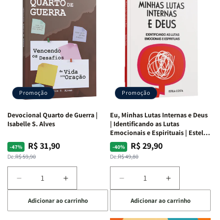
Promoção
Promoção
Devocional Quarto de Guerra |
Eu, Minhas Lutas Internas e Deus
Isabelle S. Alves
| Identificando as Lutas
Emocionais e Espirituais | Estela
Costa
R$ 31,90
R$ 29,90
Preço
Preço
Preço
Preço
-47%
-40%
normal
promocional
normal
promocional
De:
R$ 59,90
De:
R$ 49,80
Diminuir
Aumentar
Diminuir
Aumentar
a
a
a
a
Adicionar ao carrinho
Adicionar ao carrinho
quantidade
quantidade
quantidade
quantidade
de
de
de
de