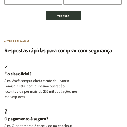
de
de
de
de
Kit
Kit
Kit
Kit
VER TUDO
Edificando
Edificando
2
2
Lares
Lares
Livros
Livros
de
de
|
|
Paz
Paz
Virtudes
Virtudes
|
|
de
de
ANTES DE FINALIZAR
Eu,
Eu,
uma
uma
Respostas rápidas para comprar com segurança
Minhas
Minhas
Mulher
Mulher
Lutas
Lutas
Segundo
Segundo
Internas
Internas
Deus
Deus
✓
e
e
É o site oficial?
Deus
Deus
Sim. Você compra diretamente da Livraria
+
+
Família Cristã, com a mesma operação
A
A
reconhecida por mais de 299 mil avaliações nos
Mulher
Mulher
marketplaces.
que
que
Edifica
Edifica
🔒
o
o
O pagamento é seguro?
Lar
Lar
Sim. O pagamento é concluído no checkout