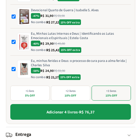
Devocional Quarto de Guerra | Isabelle S. Alves
R$ 31,90
R$ 59,90
-47%
No combo:
R$ 27,12
15% OFF extra
Eu, Minhas Lutas Internas e Deus | Identificando as Lutas
Emocionais e Espirituais | Estela Costa
R$ 29,90
R$ 49,80
-40%
No combo:
R$ 25,42
15% OFF extra
Eu, minhas feridas e Deus: o processo de cura para a alma ferida |
Charles Silva
R$ 24,90
R$ 59,90
-58%
No combo:
R$ 21,17
15% OFF extra
+1 livro
+2 livros
+3 livros
5% OFF
10% OFF
15% OFF
Adicionar 4 livros
·
R$ 76,37
Entrega