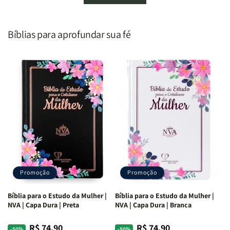
Homem
Homem
Todo
Todo
Segundo
Segundo
Homem
Homem
o
o
|
|
Bíblias para aprofundar sua fé
Coração
Coração
Equipe
Equipe
de
de
Teológica
Teológica
Deus
Deus
Penkal
Penkal
|
|
Adriel
Adriel
Ribeiro
Ribeiro
Promoção
Promoção
Bíblia para o Estudo da Mulher |
Bíblia para o Estudo da Mulher |
NVA | Capa Dura | Preta
NVA | Capa Dura | Branca
R$ 74,90
R$ 74,90
Preço
Preço
Preço
Preço
-50%
-50%