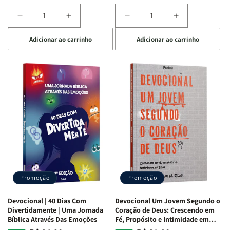
Diminuir
Aumentar
Diminuir
Aumentar
a
a
a
a
Adicionar ao carrinho
Adicionar ao carrinho
quantidade
quantidade
quantidade
quantidade
de
de
de
de
Devocional
Devocional
Devocional
Devocional
Quarto
Quarto
Café
Café
de
de
com
com
Guerra
Guerra
Mulheres
Mulheres
|
|
da
da
Isabelle
Isabelle
Bíblia
Bíblia
S.
S.
|
|
Alves
Alves
Equipe
Equipe
Teológica
Teológica
Penkal
Penkal
Promoção
Promoção
Devocional | 40 Dias Com
Devocional Um Jovem Segundo o
Divertidamente | Uma Jornada
Coração de Deus: Crescendo em
Bíblica Através Das Emoções
Fé, Propósito e Intimidade em
Deus