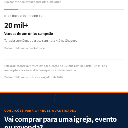
Um dos melhores vendedores da plataforma
HISTÓRICO DE PRODUTO
20 mil+
Vendas de um único campeão
Terapia com Deus aparece com nota 4,9 na Shopee.
Dados públicos do marketplace
Estes indicadores representam a reputação da Livraria Família Cristã/Penkal nos
marketplaces e não avaliações específicas deste produto.
Dados públicos consultados em julho de 2026.
CONDIÇÕES PARA GRANDES QUANTIDADES
Vai comprar para uma igreja, evento
ou revenda?