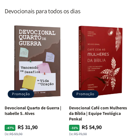
Devocionais para todos os dias
Promoção
Promoção
Devocional Quarto de Guerra |
Devocional Café com Mulheres
Isabelle S. Alves
da Bíblia | Equipe Teológica
Penkal
R$ 31,90
R$ 54,90
Preço
Preço
Preço
Preço
-47%
-31%
normal
promocional
normal
promocional
De:
R$ 59,90
De:
R$ 79,90