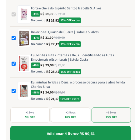
Forte e cheia do Espírito Santo | Isabelle S. Alves
R$ 19,90
R$ 29,90
-33%
No combo:
R$ 16,92
15% OFF extra
Devocional Quarto de Guerra | Isabelle S. Alves
R$ 31,90
R$ 59,90
-47%
No combo:
R$ 27,12
15% OFF extra
Eu, Minhas Lutas Internas e Deus | Identificando as Lutas
Emocionais e Espirituais | Estela Costa
R$ 29,90
R$ 49,80
-40%
No combo:
R$ 25,42
15% OFF extra
Eu, minhas feridas e Deus: o processo de cura para a alma ferida |
Charles Silva
R$ 24,90
R$ 59,90
-58%
No combo:
R$ 21,17
15% OFF extra
+1 livro
+2 livros
+3 livros
5% OFF
10% OFF
15% OFF
Adicionar 4 livros
·
R$ 90,61