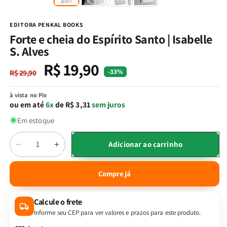
na
n
janela
j
modal
m
EDITORA PENKAL BOOKS
Forte e cheia do Espírito Santo | Isabelle
S. Alves
R$ 19,90
Preço
Preço
-33%
R$ 29,90
normal
promocional
à vista no Pix
ou em até
6x
de R$ 3,31
sem juros
Em estoque
Quantidade
Adicionar ao carrinho
Diminuir
Aumentar
a
a
quantidade
quantidade
Compre já
de
de
Forte
Forte
Calcule o frete
e
e
cheia
cheia
Informe seu CEP para ver valores e prazos para este produto.
do
do