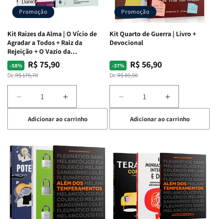
Promoção
Promoção
Kit Raizes da Alma | O Vício de
Kit Quarto de Guerra | Livro +
Agradar a Todos + Raiz da
Devocional
Rejeição + O Vazio da
Insatisfação.
R$ 75,90
R$ 56,90
Preço
Preço
Preço
Preço
-58%
-37%
normal
promocional
normal
promocional
De:
R$ 179,70
De:
R$ 89,90
Diminuir
Aumentar
Diminuir
Aumentar
a
a
a
a
Adicionar ao carrinho
Adicionar ao carrinho
quantidade
quantidade
quantidade
quantidade
de
de
de
de
Kit
Kit
Kit
Kit
Raizes
Raizes
Quarto
Quarto
da
da
de
de
Alma
Alma
Guerra
Guerra
|
|
|
|
O
O
Livro
Livro
Vício
Vício
+
+
de
de
Devocional
Devocional