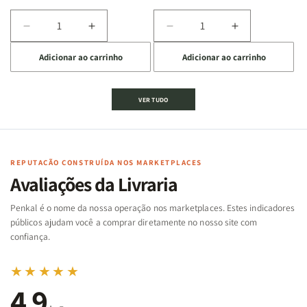
Diminuir
Aumentar
Diminuir
Aumentar
a
a
a
a
Adicionar ao carrinho
Adicionar ao carrinho
quantidade
quantidade
quantidade
quantidade
de
de
de
de
Jogo
Jogo
Jogo
Jogo
VER TUDO
Bíblico
Bíblico
da
da
de
de
memória
memória
Cartas
Cartas
|
|
|
|
Arca
Arca
Famílias
Famílias
de
de
REPUTAÇÃO CONSTRUÍDA NOS MARKETPLACES
da
da
Noé
Noé
Avaliações da Livraria
Bíblia
Bíblia
-
-
Penkal é o nome da nossa operação nos marketplaces. Estes indicadores
Penkal
Penkal
públicos ajudam você a comprar diretamente no nosso site com
confiança.
★★★★★
4,9