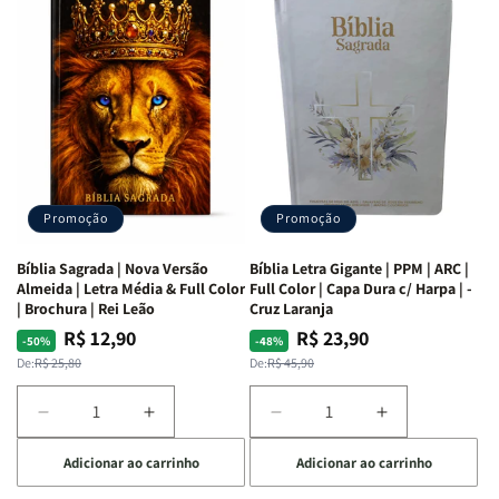
as
as
Bíblia
Bíblia
Mulheres
Mulheres
Livro
Livro
da
da
por
por
Bíblia
Bíblia
Livro
Livro
|
|
-
-
Isabelle
Isabelle
um
um
S.
S.
panorama
panorama
Alves
Alves
completo
completo
dos
dos
Promoção
Promoção
66
66
livros
livros
Bíblia Sagrada | Nova Versão
Bíblia Letra Gigante | PPM | ARC |
da
da
Almeida | Letra Média & Full Color
Full Color | Capa Dura c/ Harpa | -
Bíblia
Bíblia
| Brochura | Rei Leão
Cruz Laranja
|
|
R$ 12,90
R$ 23,90
Preço
Preço
Preço
Preço
-50%
-48%
Equipe
Equipe
normal
promocional
normal
promocional
De:
R$ 25,80
De:
R$ 45,90
teológica
teológica
Penkal
Penkal
Diminuir
Aumentar
Diminuir
Aumentar
a
a
a
a
Adicionar ao carrinho
Adicionar ao carrinho
quantidade
quantidade
quantidade
quantidade
de
de
de
de