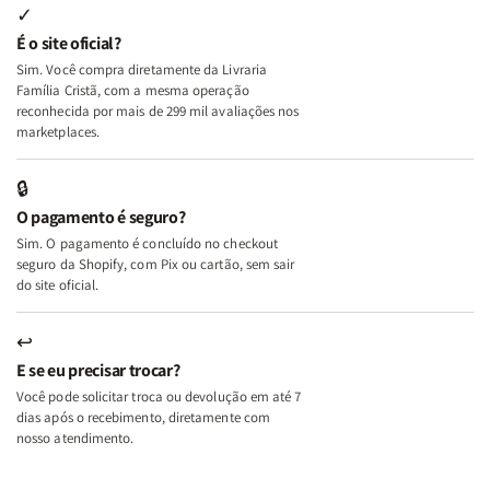
Internas
Internas
Deus
Deus
✓
e
e
É o site oficial?
Deus
Deus
Sim. Você compra diretamente da Livraria
+
+
Família Cristã, com a mesma operação
A
A
reconhecida por mais de 299 mil avaliações nos
Mulher
Mulher
marketplaces.
que
que
Edifica
Edifica
🔒
o
o
O pagamento é seguro?
Lar
Lar
Sim. O pagamento é concluído no checkout
seguro da Shopify, com Pix ou cartão, sem sair
do site oficial.
↩
E se eu precisar trocar?
Você pode solicitar troca ou devolução em até 7
dias após o recebimento, diretamente com
nosso atendimento.