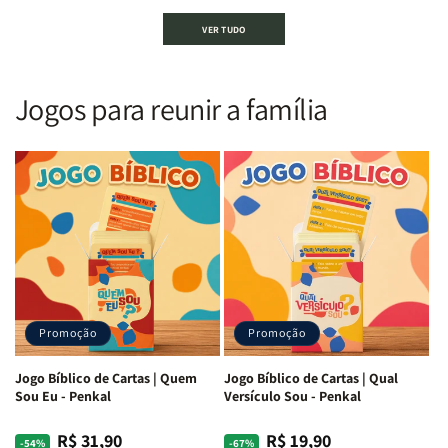
Bíblia
Bíblia
Bíblia
Bíblia
VER TUDO
Sagrada
Sagrada
Letra
Letra
|
|
Gigante
Gigante
Nova
Nova
|
|
Versão
Versão
PPM
PPM
Jogos para reunir a família
Almeida
Almeida
|
|
|
|
ARC
ARC
Letra
Letra
|
|
Média
Média
Full
Full
&amp;
&amp;
Color
Color
Full
Full
|
|
Color
Color
Capa
Capa
|
|
Dura
Dura
Brochura
Brochura
c/
c/
|
|
Harpa
Harpa
Rei
Rei
|
|
Promoção
Promoção
Leão
Leão
-
-
Cruz
Cruz
Jogo Bíblico de Cartas | Quem
Jogo Bíblico de Cartas | Qual
Laranja
Laranja
Sou Eu - Penkal
Versículo Sou - Penkal
R$ 31,90
R$ 19,90
Preço
Preço
Preço
Preço
-54%
-67%