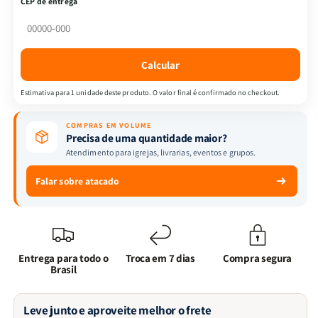
CEP de entrega
Espírito
Espírito
Santo
Santo
|
|
Isabelle
Isabelle
Calcular
S.
S.
Alves
Alves
Estimativa para 1 unidade deste produto. O valor final é confirmado no checkout.
COMPRAS EM VOLUME
Precisa de uma quantidade maior?
Atendimento para igrejas, livrarias, eventos e grupos.
Falar sobre atacado
Entrega para todo o
Troca em 7 dias
Compra segura
Brasil
Leve junto e aproveite melhor o frete