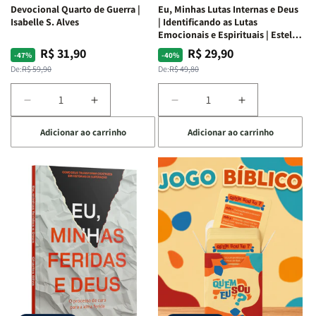
Devocional Quarto de Guerra |
Eu, Minhas Lutas Internas e Deus
Isabelle S. Alves
| Identificando as Lutas
Emocionais e Espirituais | Estela
Costa
R$ 31,90
R$ 29,90
Preço
Preço
Preço
Preço
-47%
-40%
normal
promocional
normal
promocional
De:
R$ 59,90
De:
R$ 49,80
Diminuir
Aumentar
Diminuir
Aumentar
a
a
a
a
Adicionar ao carrinho
Adicionar ao carrinho
quantidade
quantidade
quantidade
quantidade
de
de
de
de
Devocional
Devocional
Eu,
Eu,
Quarto
Quarto
Minhas
Minhas
de
de
Lutas
Lutas
Guerra
Guerra
Internas
Internas
|
|
e
e
Isabelle
Isabelle
Deus
Deus
S.
S.
|
|
Alves
Alves
Identificando
Identificando
as
as
Lutas
Lutas
Emocionais
Emocionais