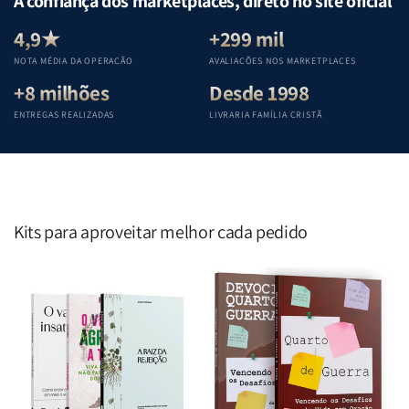
A confiança dos marketplaces, direto no site oficial
Equipe
Equipe
Equipe
Equipe
Teológica
Teológica
Teológica
Teológica
4,9★
+299 mil
Penkal
Penkal
Penkal
Penkal
NOTA MÉDIA DA OPERAÇÃO
AVALIAÇÕES NOS MARKETPLACES
+8 milhões
Desde 1998
ENTREGAS REALIZADAS
LIVRARIA FAMÍLIA CRISTÃ
Kits para aproveitar melhor cada pedido