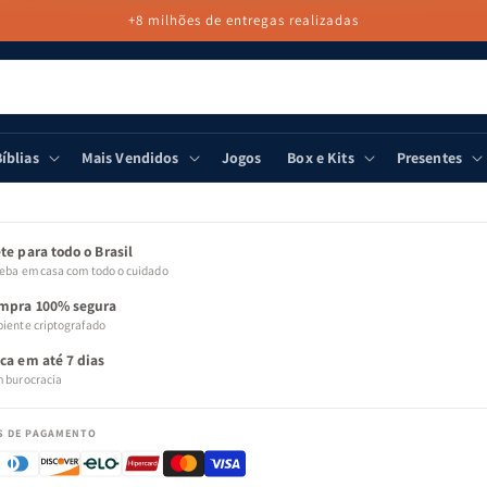
+8 milhões de entregas realizadas
íblias
Mais Vendidos
Jogos
Box e Kits
Presentes
 PARA
MAÇÕES
ODUTO
te para todo o Brasil
eba em casa com todo o cuidado
mpra 100% segura
iente criptografado
oca em até 7 dias
 burocracia
S DE PAGAMENTO