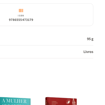
ISBN
9786555473179
95 g
Livros