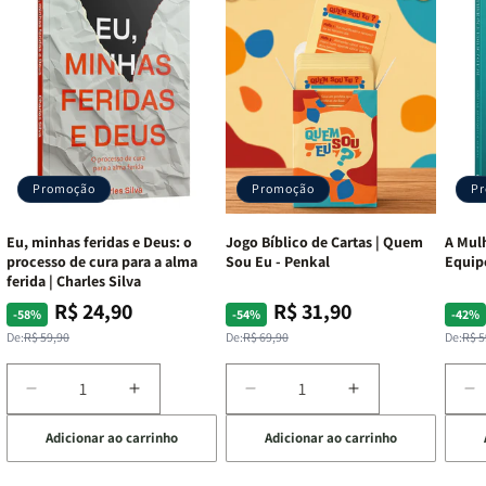
Promoção
Promoção
P
Eu, minhas feridas e Deus: o
Jogo Bíblico de Cartas | Quem
A Mulh
processo de cura para a alma
Sou Eu - Penkal
Equip
ferida | Charles Silva
R$ 24,90
R$ 31,90
Preço
Preço
Preço
Preço
Pre
Pre
-58%
-54%
-42%
normal
promocional
normal
promocional
nor
pro
De:
R$ 59,90
De:
R$ 69,90
De:
R$ 5
Diminuir
Aumentar
Diminuir
Aumentar
D
a
a
a
a
a
Adicionar ao carrinho
Adicionar ao carrinho
de
quantidade
quantidade
quantidade
quantidade
q
de
de
de
de
d