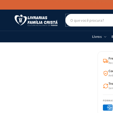
PULAR PARA
O CONTEÚDO
Livros
B
PULAR
AS
INFOR
DO PR
Fre
Rec
Co
Amb
Tr
Sem
FORMA