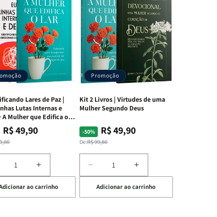
romoção
Promoção
ificando Lares de Paz |
Kit 2 Livros | Virtudes de uma
nhas Lutas Internas e
Mulher Segundo Deus
 A Mulher que Edifica o
R$ 49,90
R$ 49,90
ço
ço
Preço
Preço
-50%
mal
mocional
normal
promocional
9,80
De:
R$ 99,80
iminuir
Aumentar
Diminuir
Aumentar
a
a
a
Adicionar ao carrinho
Adicionar ao carrinho
uantidade
quantidade
quantidade
quantidade
e
de
de
de
t
Kit
Kit
Kit