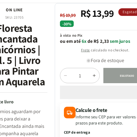
R$ 13,99
ON LINE
Preço
Preço
Esgota
R$ 19,99
SKU:
23705
normal
promocional
-30%
Floresta
ncantada
à vista no Pix
ou em até
6x
de R$ 2,33
sem juros
icórnios |
Frete
calculado no checkout.
. 5 | Livro
Fora de estoque
ra Pintar
ESGOTADO
 Aquarela
Diminuir
Aumentar
Quantidade
a
a
quantidade
quantidade
de
de
e livro
Floresta
Floresta
Calcule o frete
Encantada
Encantada
rnios aguardam por
Unicórnios
Unicórnios
Informe seu CEP para ver valores
s para deixar a
|
|
prazos para este produto.
 Encantada ainda mais
Vol.
Vol.
CEP de entrega
companha aquarela
5
5