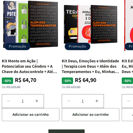
Promoção
Promoção
P
Kit Mente em Ação |
Kit Deus, Emoções e Identidade
Kit Ed
Potencialize seu Cérebro + A
| Terapia com Deus + Além dos
Eu, Mi
Chave do Autocontrole + Além
Temperamentos + Eu, Minhas
Deus +
dos Temperamentos
Feridas e Deus
Lar
R$ 64,70
R$ 64,90
Preço
Preço
Preço
Preço
Pre
Pre
-50%
-50%
-50%
normal
promocional
normal
promocional
nor
pro
De:
R$ 129,40
De:
R$ 129,80
De:
R$ 9
Diminuir
Aumentar
Diminuir
Aumentar
D
a
a
a
a
a
Adicionar ao carrinho
Adicionar ao carrinho
de
quantidade
quantidade
quantidade
quantidade
q
de
de
de
de
d
Kit
Kit
Kit
Kit
Ki