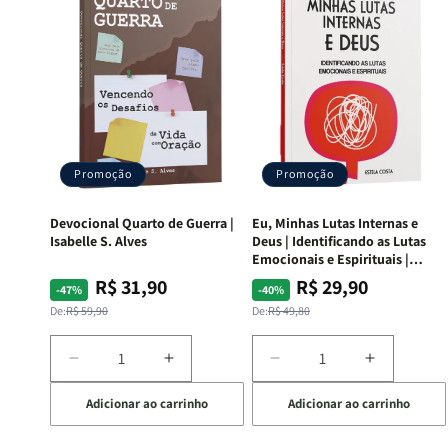
Promoção
Promoção
Devocional Quarto de Guerra |
Eu, Minhas Lutas Internas e
Isabelle S. Alves
Deus | Identificando as Lutas
Emocionais e Espirituais |
Estela Costa
R$ 31,90
R$ 29,90
Preço
Preço
Preço
Preço
-47%
-40%
normal
promocional
normal
promocional
De:
R$ 59,90
De:
R$ 49,80
Diminuir
Aumentar
Diminuir
Aumentar
a
a
a
a
Adicionar ao carrinho
Adicionar ao carrinho
quantidade
quantidade
quantidade
quantida
de
de
de
de