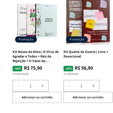
Promoção
Promoção
Kit Raizes da Alma | O Vício de
Kit Quarto de Guerra | Livro +
Agradar a Todos + Raiz da
Devocional
Rejeição + O Vazio da
Insatisfação.
R$ 75,90
R$ 56,90
Preço
Preço
Preço
Preço
-58%
-37%
normal
promocional
normal
promocional
De:
R$ 179,70
De:
R$ 89,90
Diminuir
Aumentar
Diminuir
Aumentar
a
a
a
a
Adicionar ao carrinho
Adicionar ao carrinho
quantidade
quantidade
quantidade
quantida
de
de
de
de
Kit
Kit
Kit
Kit