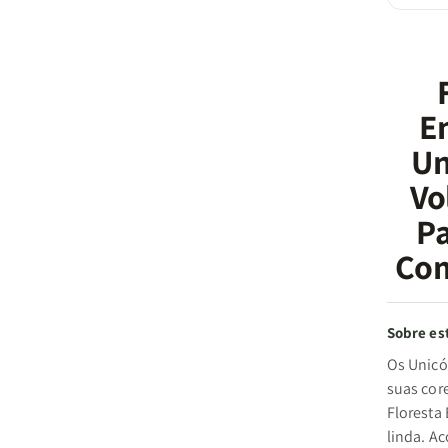
E
Un
Vol
Pa
Com
Sobre est
Os Unicó
suas core
Floresta
linda. A