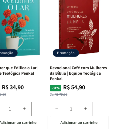
romoção
Promoção
er que Edifica o Lar |
Devocional Café com Mulheres
e Teológica Penkal
da Bíblia | Equipe Teológica
Penkal
R$ 34,90
R$ 54,90
ço
ço
Preço
Preço
-31%
mal
mocional
normal
promocional
9,80
De:
R$ 79,90
iminuir
Aumentar
Diminuir
Aumentar
a
a
a
Adicionar ao carrinho
Adicionar ao carrinho
uantidade
quantidade
quantidade
quantidade
e
de
de
de