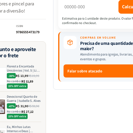
res e pincel para
|
|
Calcu
r a diversão!
Livro
Livro
Para
Para
Estimativa para 1 unidade deste produto. O valor f
confirmado no checkout.
Pintar
Pintar
ISBN
Com
Com
9786555473179
Aquarela
Aquarela
COMPRAS EM VOLUME
Precisa de uma quantidad
maior?
junto e aproveite
r o frete
Atendimento para igrejas, livrarias,
eventos e grupos.
Floresta Encantada
Unicórnios | Vol. 5 | Livro
Falar sobre atacado
Para Pintar Com
R$ 13,99
R$ 19,99
-30%
Aquarela
No combo:
R$ 11,89
15% OFF extra
Devocional Quarto de
Guerra | Isabelle S. Alves
R$ 31,90
R$ 59,90
-47%
No combo:
R$ 27,12
15% OFF extra
Eu, Minhas Lutas
Internas e Deus |