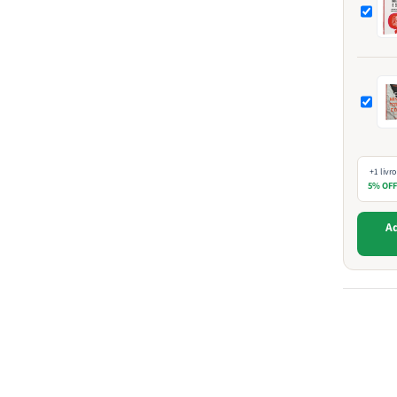
+1 livro
5% OF
Ad