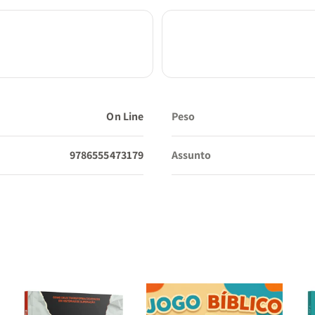
On Line
Peso
9786555473179
Assunto