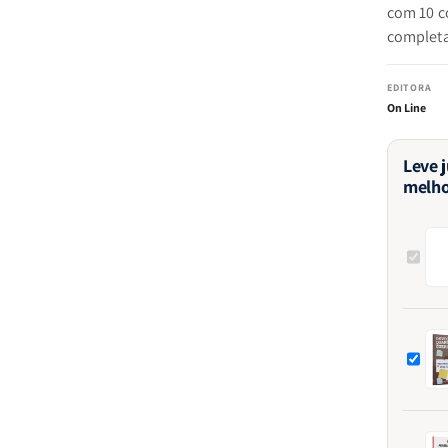
com 10 co
completa
EDITORA
On Line
Leve 
melho