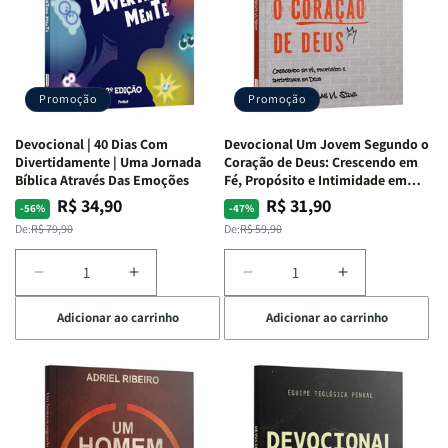
S.
S.
|
|
Alves
Alves
Equipe
Equipe
Teológica
Teológica
Penkal
Penkal
Promoção
Promoção
Devocional | 40 Dias Com
Devocional Um Jovem Segundo o
Divertidamente | Uma Jornada
Coração de Deus: Crescendo em
Bíblica Através Das Emoções
Fé, Propósito e Intimidade em
Deus
R$ 34,90
R$ 31,90
Preço
Preço
Preço
Preço
-56%
-47%
normal
promocional
normal
promocional
De:
R$ 79,90
De:
R$ 59,90
Diminuir
Aumentar
Diminuir
Aumentar
a
a
a
a
Adicionar ao carrinho
Adicionar ao carrinho
quantidade
quantidade
quantidade
quantidade
de
de
de
de
Devocional
Devocional
Devocional
Devocional
|
|
Um
Um
40
40
Jovem
Jovem
Dias
Dias
Segundo
Segundo