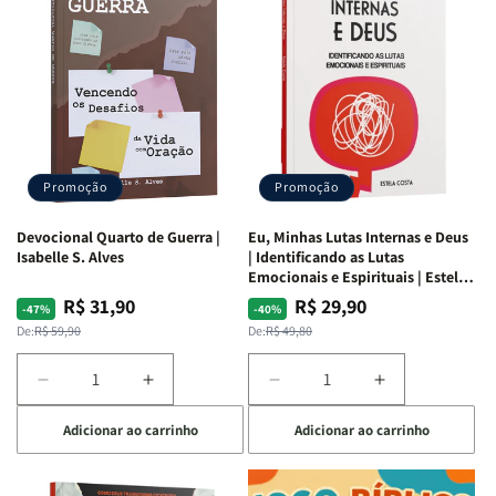
Promoção
Promoção
Devocional Quarto de Guerra |
Eu, Minhas Lutas Internas e Deus
Isabelle S. Alves
| Identificando as Lutas
Emocionais e Espirituais | Estela
Costa
R$ 31,90
R$ 29,90
Preço
Preço
Preço
Preço
-47%
-40%
normal
promocional
normal
promocional
De:
R$ 59,90
De:
R$ 49,80
Diminuir
Aumentar
Diminuir
Aumentar
a
a
a
a
Adicionar ao carrinho
Adicionar ao carrinho
quantidade
quantidade
quantidade
quantidade
de
de
de
de
Devocional
Devocional
Eu,
Eu,