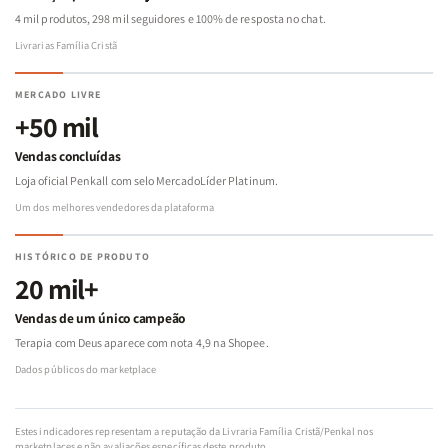
4 mil produtos, 298 mil seguidores e 100% de resposta no chat.
Livrarias Família Cristã
MERCADO LIVRE
+50 mil
Vendas concluídas
Loja oficial Penkall com selo MercadoLíder Platinum.
Um dos melhores vendedores da plataforma
HISTÓRICO DE PRODUTO
20 mil+
Vendas de um único campeão
Terapia com Deus aparece com nota 4,9 na Shopee.
Dados públicos do marketplace
Estes indicadores representam a reputação da Livraria Família Cristã/Penkal nos
marketplaces e não avaliações específicas deste produto.