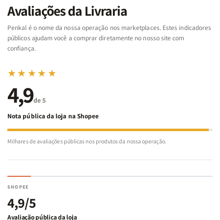
da
da
Noé
Noé
Avaliações da Livraria
Bíblia
Bíblia
-
-
Penkal é o nome da nossa operação nos marketplaces. Estes indicadores
Penkal
Penkal
públicos ajudam você a comprar diretamente no nosso site com
confiança.
★★★★★
4,9
de 5
Nota pública da loja na Shopee
Milhares de avaliações públicas nos produtos da nossa operação.
SHOPEE
4,9/5
Avaliação pública da loja