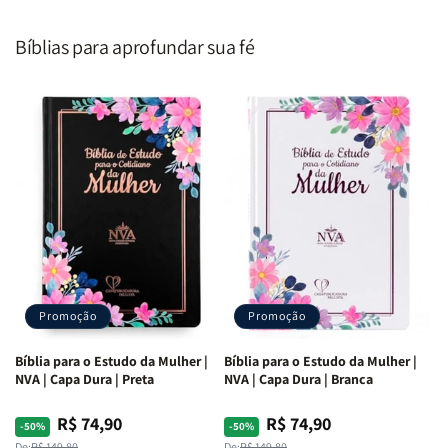
Segundo
Segundo
Homem
Homem
o
o
|
|
Bíblias para aprofundar sua fé
Coração
Coração
Equipe
Equipe
de
de
Teológica
Teológica
Deus
Deus
Penkal
Penkal
|
|
Adriel
Adriel
Ribeiro
Ribeiro
Promoção
Promoção
Bíblia para o Estudo da Mulher |
Bíblia para o Estudo da Mulher |
NVA | Capa Dura | Preta
NVA | Capa Dura | Branca
R$ 74,90
R$ 74,90
Preço
Preço
Preço
Preço
-50%
-50%
De:
R$ 149,80
De:
R$ 149,80