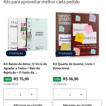
Kits para aproveitar melhor cada pedido
Promoção
Promoção
Kit Raizes da Alma | O Vício de
Kit Quarto de Guerra | Livro +
Agradar a Todos + Raiz da
Devocional
Rejeição + O Vazio da
Insatisfação.
R$ 75,90
R$ 56,90
Preço
Preço
Preço
Preço
-58%
-37%
normal
promocional
normal
promocional
De:
R$ 179,70
De:
R$ 89,90
Diminuir
Aumentar
Diminuir
Aumentar
a
a
a
a
Adicionar ao carrinho
Adicionar ao carrinho