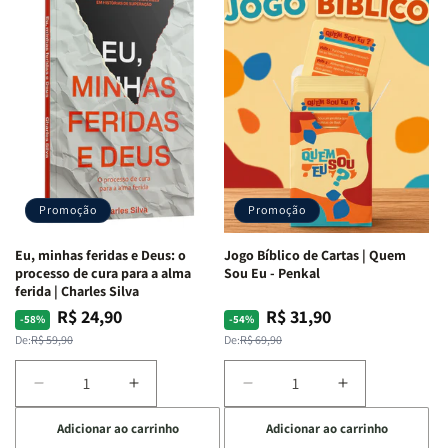
Quarto
Quarto
Minhas
Minhas
de
de
Lutas
Lutas
Guerra
Guerra
Internas
Internas
|
|
e
e
Isabelle
Isabelle
Deus
Deus
S.
S.
|
|
Alves
Alves
Identificando
Identificando
as
as
Lutas
Lutas
Emocionais
Emocionais
Promoção
Promoção
e
e
Espirituais
Espirituais
Eu, minhas feridas e Deus: o
Jogo Bíblico de Cartas | Quem
|
|
processo de cura para a alma
Sou Eu - Penkal
Estela
Estela
ferida | Charles Silva
Costa
Costa
R$ 24,90
R$ 31,90
Preço
Preço
Preço
Preço
-58%
-54%
normal
promocional
normal
promocional
De:
R$ 59,90
De:
R$ 69,90
Diminuir
Aumentar
Diminuir
Aumentar
a
a
a
a
Adicionar ao carrinho
Adicionar ao carrinho
quantidade
quantidade
quantidade
quantidade