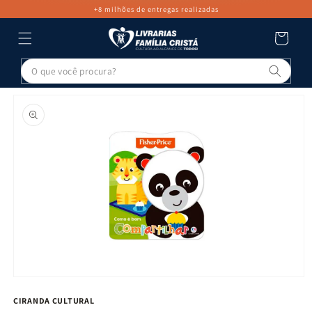
PULAR PARA
+8 milhões de entregas realizadas
O CONTEÚDO
Carrinho
Pesq
PULAR PARA
AS
INFORMAÇÕES
DO PRODUTO
Abrir
mídia
CIRANDA CULTURAL
1