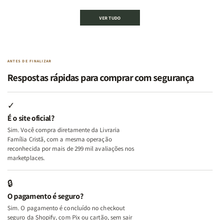
de
de
de
de
Kit
Kit
Kit
Kit
VER TUDO
Edificando
Edificando
2
2
Lares
Lares
Livros
Livros
de
de
|
|
Paz
Paz
Virtudes
Virtudes
|
|
de
de
ANTES DE FINALIZAR
Eu,
Eu,
uma
uma
Respostas rápidas para comprar com segurança
Minhas
Minhas
Mulher
Mulher
Lutas
Lutas
Segundo
Segundo
Internas
Internas
Deus
Deus
✓
e
e
É o site oficial?
Deus
Deus
Sim. Você compra diretamente da Livraria
+
+
Família Cristã, com a mesma operação
A
A
reconhecida por mais de 299 mil avaliações nos
Mulher
Mulher
marketplaces.
que
que
Edifica
Edifica
🔒
o
o
O pagamento é seguro?
Lar
Lar
Sim. O pagamento é concluído no checkout
seguro da Shopify, com Pix ou cartão, sem sair