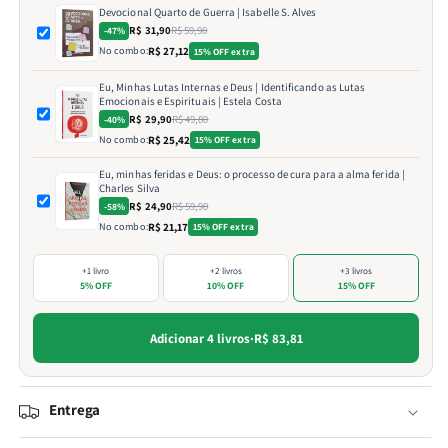
Devocional Quarto de Guerra | Isabelle S. Alves
R$ 31,90
R$ 59,90
-47%
No combo:
R$ 27,12
15% OFF extra
Eu, Minhas Lutas Internas e Deus | Identificando as Lutas
Emocionais e Espirituais | Estela Costa
R$ 29,90
R$ 49,80
-40%
No combo:
R$ 25,42
15% OFF extra
Eu, minhas feridas e Deus: o processo de cura para a alma ferida |
Charles Silva
R$ 24,90
R$ 59,90
-58%
No combo:
R$ 21,17
15% OFF extra
+1 livro
+2 livros
+3 livros
5% OFF
10% OFF
15% OFF
Adicionar 4 livros
·
R$ 83,81
Entrega