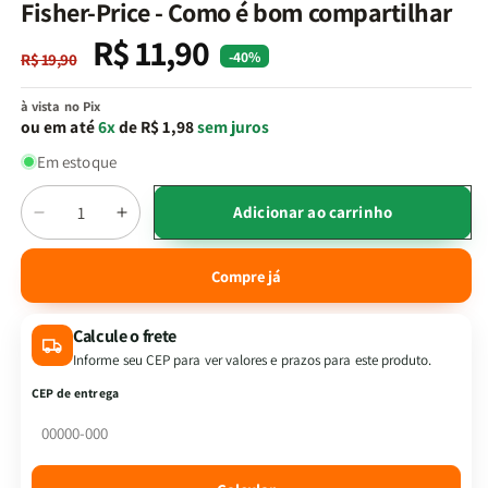
na
Fisher-Price - Como é bom compartilhar
janela
modal
R$ 11,90
Preço
Preço
-40%
R$ 19,90
normal
promocional
à vista no Pix
ou em até
6x
de R$ 1,98
sem juros
Em estoque
Quantidade
Adicionar ao carrinho
Diminuir
Aumentar
a
a
quantidade
quantidade
Compre já
de
de
Fisher-
Fisher-
Calcule o frete
Price
Price
-
-
Informe seu CEP para ver valores e prazos para este produto.
Como
Como
CEP de entrega
é
é
bom
bom
compartilhar
compartilhar