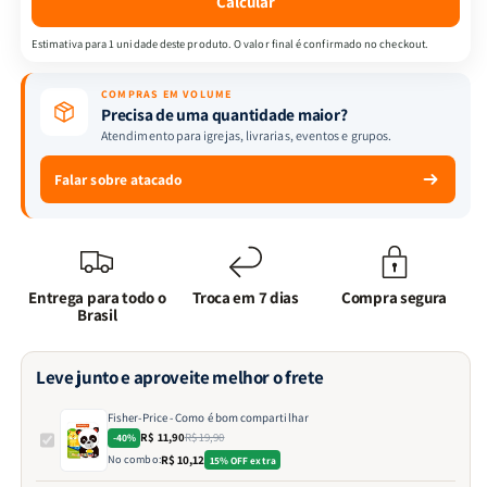
Calcular
Estimativa para 1 unidade deste produto. O valor final é confirmado no checkout.
COMPRAS EM VOLUME
Precisa de uma quantidade maior?
Atendimento para igrejas, livrarias, eventos e grupos.
Falar sobre atacado
Entrega para todo o
Troca em 7 dias
Compra segura
Brasil
Leve junto e aproveite melhor o frete
Fisher-Price - Como é bom compartilhar
R$ 11,90
R$ 19,90
-40%
No combo:
R$ 10,12
15% OFF extra