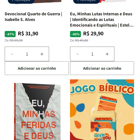
Devocional Quarto de Guerra |
Eu, Minhas Lutas Internas e Deus
Isabelle S. Alves
| Identificando as Lutas
Emocionais e Espirituais | Estela
Costa
R$ 31,90
R$ 29,90
Preço
Preço
Preço
Preço
-47%
-40%
normal
promocional
normal
promocional
De:
R$ 59,90
De:
R$ 49,80
Diminuir
Aumentar
Diminuir
Aumentar
a
a
a
a
Adicionar ao carrinho
Adicionar ao carrinho
quantidade
quantidade
quantidade
quantidade
de
de
de
de
Devocional
Devocional
Eu,
Eu,
Quarto
Quarto
Minhas
Minhas
de
de
Lutas
Lutas
Guerra
Guerra
Internas
Internas
|
|
e
e
Isabelle
Isabelle
Deus
Deus
S.
S.
|
|
Alves
Alves
Identificando
Identificando
as
as