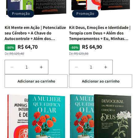
de
de
Devocional
Devocional
Agradar
Agradar
Promoção
Promoção
a
a
Todos
Todos
Kit Mente em Ação | Potencialize
Kit Deus, Emoções e Identidade |
+
+
seu Cérebro + A Chave do
Terapia com Deus + Além dos
Raiz
Raiz
Autocontrole + Além dos
Temperamentos + Eu, Minhas
Temperamentos
Feridas e Deus
da
da
R$ 64,70
R$ 64,90
Preço
Preço
Preço
Preço
-50%
-50%
Rejeição
Rejeição
normal
promocional
normal
promocional
De:
R$ 129,40
De:
R$ 129,80
+
+
O
O
Diminuir
Aumentar
Diminuir
Aumentar
Vazio
Vazio
a
a
a
a
da
da
Adicionar ao carrinho
Adicionar ao carrinho
quantidade
quantidade
quantidade
quantidade
Insatisfação.
Insatisfação.
de
de
de
de
Kit
Kit
Kit
Kit
Mente
Mente
Deus,
Deus,
em
em
Emoções
Emoções
Ação
Ação
e
e
|
|
Identidade
Identidade
Potencialize
Potencialize
|
|
seu
seu
Terapia
Terapia