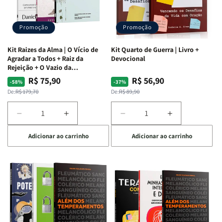
Promoção
Promoção
Kit Raizes da Alma | O Vício de
Kit Quarto de Guerra | Livro +
Agradar a Todos + Raiz da
Devocional
Rejeição + O Vazio da
Insatisfação.
R$ 75,90
R$ 56,90
Preço
Preço
Preço
Preço
-58%
-37%
normal
promocional
normal
promocional
De:
R$ 179,70
De:
R$ 89,90
Diminuir
Aumentar
Diminuir
Aumentar
a
a
a
a
Adicionar ao carrinho
Adicionar ao carrinho
quantidade
quantidade
quantidade
quantidade
de
de
de
de
Kit
Kit
Kit
Kit
Raizes
Raizes
Quarto
Quarto
da
da
de
de
Alma
Alma
Guerra
Guerra
|
|
|
|
O
O
Livro
Livro
Vício
Vício
+
+