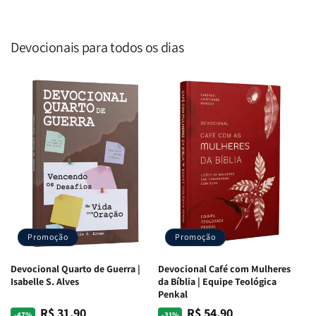
Devocionais para todos os dias
Promoção
Promoção
Devocional Quarto de Guerra |
Devocional Café com Mulheres
Isabelle S. Alves
da Bíblia | Equipe Teológica
Penkal
R$ 31,90
R$ 54,90
Preço
Preço
Preço
Preço
-47%
-31%