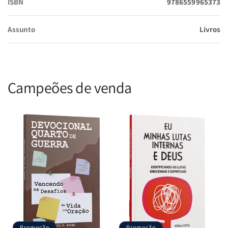
ISBN
9786559965373
Assunto
Livros
Campeões de venda
Promoção
Promoção