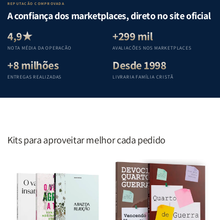
Lar
Lar
Bíblia
Bíblia
REPUTAÇÃO COMPROVADA
|
|
|
|
A confiança dos marketplaces, direto no site oficial
Equipe
Equipe
Equipe
Equipe
Teológica
Teológica
Teológica
Teológica
4,9★
+299 mil
Penkal
Penkal
Penkal
Penkal
NOTA MÉDIA DA OPERAÇÃO
AVALIAÇÕES NOS MARKETPLACES
+8 milhões
Desde 1998
ENTREGAS REALIZADAS
LIVRARIA FAMÍLIA CRISTÃ
Kits para aproveitar melhor cada pedido