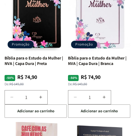
Promoção
Promoção
Bíblia para o Estudo da Mulher |
Bíblia para o Estudo da Mulher |
NVA | Capa Dura | Preta
NVA | Capa Dura | Branca
R$ 74,90
R$ 74,90
Preço
Preço
Preço
Preço
-50%
-50%
normal
promocional
normal
promocional
De:
R$ 149,80
De:
R$ 149,80
Diminuir
Aumentar
Diminuir
Aumentar
a
a
a
a
Adicionar ao carrinho
Adicionar ao carrinho
quantidade
quantidade
quantidade
quantidade
de
de
de
de
Bíblia
Bíblia
Bíblia
Bíblia
para
para
para
para