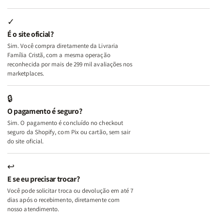
Lutas
Lutas
Segundo
Segundo
Internas
Internas
Deus
Deus
✓
e
e
É o site oficial?
Deus
Deus
Sim. Você compra diretamente da Livraria
+
+
Família Cristã, com a mesma operação
A
A
reconhecida por mais de 299 mil avaliações nos
Mulher
Mulher
marketplaces.
que
que
Edifica
Edifica
🔒
o
o
O pagamento é seguro?
Lar
Lar
Sim. O pagamento é concluído no checkout
seguro da Shopify, com Pix ou cartão, sem sair
do site oficial.
↩
E se eu precisar trocar?
Você pode solicitar troca ou devolução em até 7
dias após o recebimento, diretamente com
nosso atendimento.