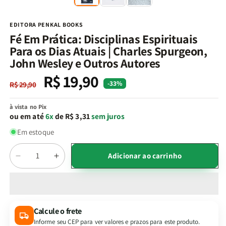
na
n
janela
j
modal
m
EDITORA PENKAL BOOKS
Fé Em Prática: Disciplinas Espirituais
Para os Dias Atuais | Charles Spurgeon,
John Wesley e Outros Autores
R$ 19,90
Preço
Preço
-33%
R$ 29,90
normal
promocional
à vista no Pix
ou em até
6x
de R$ 3,31
sem juros
Em estoque
Quantidade
Adicionar ao carrinho
Diminuir
Aumentar
a
a
quantidade
quantidade
de
de
Fé
Fé
Calcule o frete
Em
Em
Informe seu CEP para ver valores e prazos para este produto.
Prática:
Prática: