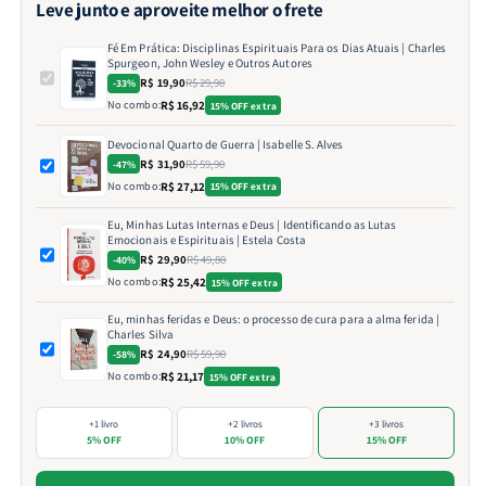
Leve junto e aproveite melhor o frete
Fé Em Prática: Disciplinas Espirituais Para os Dias Atuais | Charles
Spurgeon, John Wesley e Outros Autores
R$ 19,90
R$ 29,90
-33%
No combo:
R$ 16,92
15% OFF extra
Devocional Quarto de Guerra | Isabelle S. Alves
R$ 31,90
R$ 59,90
-47%
No combo:
R$ 27,12
15% OFF extra
Eu, Minhas Lutas Internas e Deus | Identificando as Lutas
Emocionais e Espirituais | Estela Costa
R$ 29,90
R$ 49,80
-40%
No combo:
R$ 25,42
15% OFF extra
Eu, minhas feridas e Deus: o processo de cura para a alma ferida |
Charles Silva
R$ 24,90
R$ 59,90
-58%
No combo:
R$ 21,17
15% OFF extra
+1 livro
+2 livros
+3 livros
5% OFF
10% OFF
15% OFF