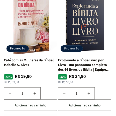
o
o
o
o
Estudo
Estudo
Estudo
Estudo
da
da
da
da
Mulher
Mulher
Mulher
Mulher
|
|
|
|
NVA
NVA
NVA
NVA
|
|
|
|
Capa
Capa
Capa
Capa
Dura
Dura
Dura
Dura
Promoção
Promoção
|
|
|
|
Preta
Preta
Branca
Branca
Café com as Mulheres da Bíblia |
Explorando a Bíblia Livro por
Isabelle S. Alves
Livro - um panorama completo
dos 66 livros da Bíblia | Equipe
teológica Penkal
R$ 19,90
R$ 34,90
Preço
Preço
Preço
Preço
-50%
-42%
normal
promocional
normal
promocional
De:
R$ 39,80
De:
R$ 59,80
Diminuir
Aumentar
Diminuir
Aumentar
a
a
a
a
Adicionar ao carrinho
Adicionar ao carrinho
quantidade
quantidade
quantidade
quantidade
de
de
de
de