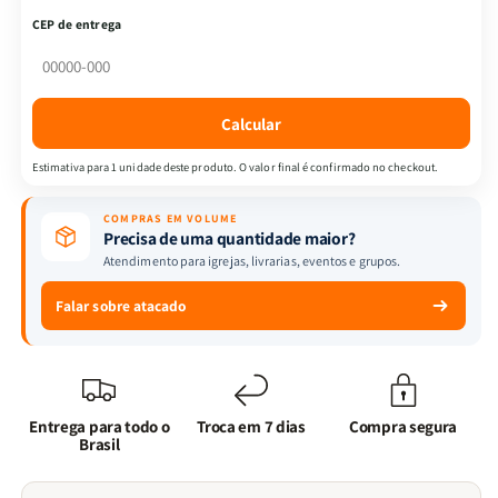
Disciplinas
Disciplinas
CEP de entrega
Espirituais
Espirituais
Para
Para
os
os
Dias
Dias
Calcular
Atuais
Atuais
|
|
Estimativa para 1 unidade deste produto. O valor final é confirmado no checkout.
Charles
Charles
Spurgeon,
Spurgeon,
COMPRAS EM VOLUME
John
John
Precisa de uma quantidade maior?
Wesley
Wesley
Atendimento para igrejas, livrarias, eventos e grupos.
e
e
Outros
Outros
Falar sobre atacado
Autores
Autores
Entrega para todo o
Troca em 7 dias
Compra segura
Brasil