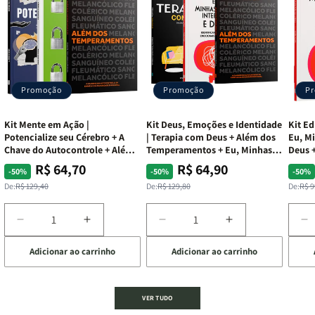
Promoção
Promoção
P
Kit Mente em Ação |
Kit Deus, Emoções e Identidade
Kit Ed
Potencialize seu Cérebro + A
| Terapia com Deus + Além dos
Eu, Mi
Chave do Autocontrole + Além
Temperamentos + Eu, Minhas
Deus +
dos Temperamentos
Feridas e Deus
Lar
R$ 64,70
R$ 64,90
Preço
Preço
Preço
Preço
Pre
Pre
-50%
-50%
-50%
normal
promocional
normal
promocional
nor
pro
De:
R$ 129,40
De:
R$ 129,80
De:
R$ 9
Diminuir
Aumentar
Diminuir
Aumentar
D
a
a
a
a
a
Adicionar ao carrinho
Adicionar ao carrinho
de
quantidade
quantidade
quantidade
quantidade
q
de
de
de
de
d
Kit
Kit
Kit
Kit
Ki
Mente
Mente
Deus,
Deus,
E
VER TUDO
em
em
Emoções
Emoções
L