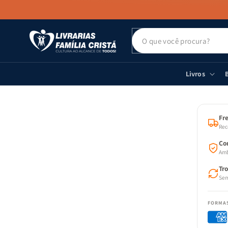
PULAR PARA
O CONTEÚDO
Livros
B
PULAR
AS
INFOR
DO PR
Fre
Rec
Co
Amb
Tr
Sem
FORMA