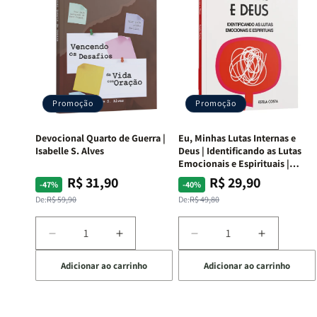
Promoção
Promoção
Devocional Quarto de Guerra |
Eu, Minhas Lutas Internas e
Isabelle S. Alves
Deus | Identificando as Lutas
Emocionais e Espirituais |
Estela Costa
R$ 31,90
R$ 29,90
Preço
Preço
Preço
Preço
-47%
-40%
normal
promocional
normal
promocional
De:
R$ 59,90
De:
R$ 49,80
Diminuir
Aumentar
Diminuir
Aumentar
a
a
a
a
Adicionar ao carrinho
Adicionar ao carrinho
quantidade
quantidade
quantidade
quantida
de
de
de
de
Devocional
Devocional
Eu,
Eu,
Quarto
Quarto
Minhas
Minhas