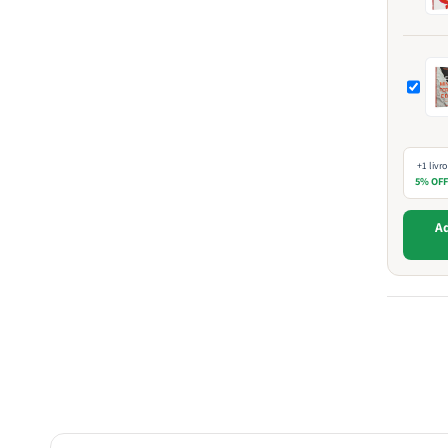
+1 livro
5% OF
Ad