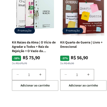
Promoção
Promoção
Kit Raizes da Alma | O Vício de
Kit Quarto de Guerra | Livro +
Agradar a Todos + Raiz da
Devocional
Rejeição + O Vazio da
Insatisfação.
R$ 75,90
R$ 56,90
Preço
Preço
Preço
Preço
-58%
-37%
normal
promocional
normal
promocional
De:
R$ 179,70
De:
R$ 89,90
Diminuir
Aumentar
Diminuir
Aumentar
a
a
a
a
Adicionar ao carrinho
Adicionar ao carrinho
quantidade
quantidade
quantidade
quantida
de
de
de
de
Kit
Kit
Kit
Kit
Raizes
Raizes
Quarto
Quarto
da
da
de
de