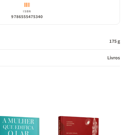
ISBN
9786555475340
175 g
Livros