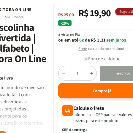
R$ 19,90
DITORA ON LINE
Preço
Preço
Esgota
R$ 25,00
SKU:
25659
normal
promocional
-20%
scolinha
ivertida |
à vista no Pix
ou em até
6x
de R$ 3,31
sem juros
lfabeto |
Frete
calculado no checkout.
ora On Line
Fora de estoque
ESGOTADO
Diminuir
Aumentar
Quantidade
e livro
a
a
um mundo de diversão
quantidade
quantidade
Compre já
izado fácil com
de
de
Escolinha
Escolinha
s divertidas e
Divertida
Divertida
Calcule o frete
as projetadas
|
|
Informe seu CEP para ver valores
mente para os
Alfabeto
Alfabeto
prazos para este produto.
 Este livro interativo
|
|
menta perfeita para que
CEP de entrega
Editora
Editora