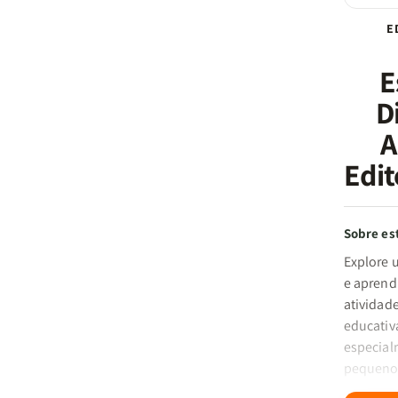
E
E
D
A
Edit
Sobre est
Explore 
e aprend
atividade
educativ
especial
pequenos!
é a ferra