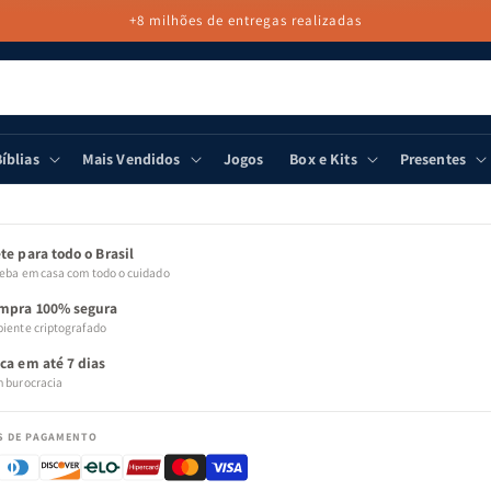
+8 milhões de entregas realizadas
íblias
Mais Vendidos
Jogos
Box e Kits
Presentes
 PARA
MAÇÕES
ODUTO
te para todo o Brasil
eba em casa com todo o cuidado
mpra 100% segura
iente criptografado
oca em até 7 dias
 burocracia
S DE PAGAMENTO