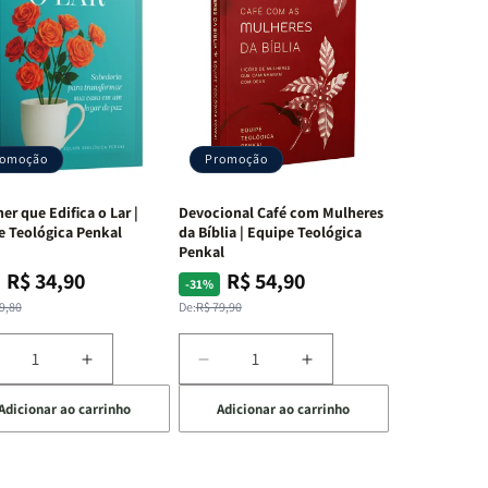
romoção
Promoção
er que Edifica o Lar |
Devocional Café com Mulheres
e Teológica Penkal
da Bíblia | Equipe Teológica
Penkal
R$ 34,90
R$ 54,90
ço
ço
Preço
Preço
-31%
mal
mocional
normal
promocional
9,80
De:
R$ 79,90
iminuir
Aumentar
Diminuir
Aumentar
a
a
a
Adicionar ao carrinho
Adicionar ao carrinho
uantidade
quantidade
quantidade
quantidade
e
de
de
de
A
Devocional
Devocional
ulher
Mulher
Café
Café