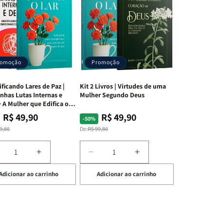
romoção
Promoção
ificando Lares de Paz |
Kit 2 Livros | Virtudes de uma
nhas Lutas Internas e
Mulher Segundo Deus
 A Mulher que Edifica o
R$ 49,90
R$ 49,90
ço
ço
Preço
Preço
-50%
mal
mocional
normal
promocional
9,80
De:
R$ 99,80
iminuir
Aumentar
Diminuir
Aumentar
a
a
a
Adicionar ao carrinho
Adicionar ao carrinho
uantidade
quantidade
quantidade
quantidade
e
de
de
de
t
Kit
Kit
Kit
dificando
Edificando
2
2
ares
Lares
Livros
Livros