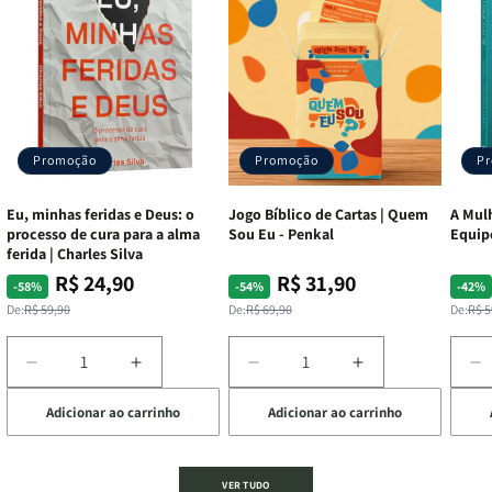
Promoção
Promoção
P
Eu, minhas feridas e Deus: o
Jogo Bíblico de Cartas | Quem
A Mulh
processo de cura para a alma
Sou Eu - Penkal
Equip
ferida | Charles Silva
R$ 24,90
R$ 31,90
Preço
Preço
Preço
Preço
Pre
Pre
-58%
-54%
-42%
normal
promocional
normal
promocional
nor
pro
De:
R$ 59,90
De:
R$ 69,90
De:
R$ 5
Diminuir
Aumentar
Diminuir
Aumentar
D
a
a
a
a
a
Adicionar ao carrinho
Adicionar ao carrinho
de
quantidade
quantidade
quantidade
quantidade
q
de
de
de
de
d
Eu,
Eu,
Jogo
Jogo
A
minhas
minhas
Bíblico
Bíblico
M
VER TUDO