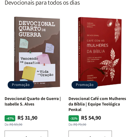
Devocionais para todos os dias
Promoção
Promoção
Devocional Quarto de Guerra |
Devocional Café com Mulheres
Isabelle S. Alves
da Bíblia | Equipe Teológica
Penkal
R$ 31,90
R$ 54,90
Preço
Preço
Preço
Preço
-47%
-31%
normal
promocional
normal
promocional
De:
R$ 59,90
De:
R$ 79,90