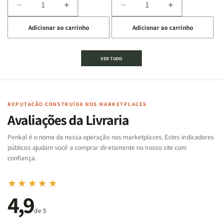
Diminuir
Aumentar
Diminuir
Aumentar
a
a
a
a
Adicionar ao carrinho
Adicionar ao carrinho
quantidade
quantidade
quantidade
quantidade
de
de
de
de
Jogo
Jogo
Jogo
Jogo
VER TUDO
Bíblico
Bíblico
da
da
de
de
memória
memória
Cartas
Cartas
|
|
|
|
Arca
Arca
Famílias
Famílias
de
de
REPUTAÇÃO CONSTRUÍDA NOS MARKETPLACES
da
da
Noé
Noé
Avaliações da Livraria
Bíblia
Bíblia
-
-
Penkal é o nome da nossa operação nos marketplaces. Estes indicadores
Penkal
Penkal
públicos ajudam você a comprar diretamente no nosso site com
confiança.
★★★★★
4,9
de 5