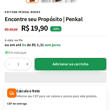
na
n
janela
j
modal
m
EDITORA PENKAL BOOKS
Encontre seu Propósito | Penkal
R$ 19,90
Preço
Preço
-33%
R$ 29,90
normal
promocional
à vista no Pix
ou em até
6x
de R$ 3,31
sem juros
Em estoque
Quantidade
Adicionar ao carrinho
Diminuir
Aumentar
a
a
quantidade
quantidade
de
de
Encontre
Encontre
Calcule o frete
seu
seu
Informe seu CEP para ver valores e prazos para este produto.
Propósito
Propósito
|
|
CEP de entrega
Penkal
Penkal