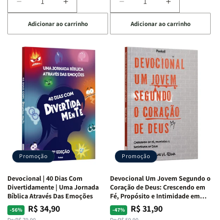
Diminuir
Aumentar
Diminuir
Aumentar
a
a
a
a
Adicionar ao carrinho
Adicionar ao carrinho
quantidade
quantidade
quantidade
quantidade
de
de
de
de
Devocional
Devocional
Devocional
Devocional
Quarto
Quarto
Café
Café
de
de
com
com
Guerra
Guerra
Mulheres
Mulheres
|
|
da
da
Isabelle
Isabelle
Bíblia
Bíblia
S.
S.
|
|
Alves
Alves
Equipe
Equipe
Teológica
Teológica
Penkal
Penkal
Promoção
Promoção
Devocional | 40 Dias Com
Devocional Um Jovem Segundo o
Divertidamente | Uma Jornada
Coração de Deus: Crescendo em
Bíblica Através Das Emoções
Fé, Propósito e Intimidade em
Deus
R$ 34,90
R$ 31,90
Preço
Preço
Preço
Preço
-56%
-47%
De:
R$ 79,90
De:
R$ 59,90