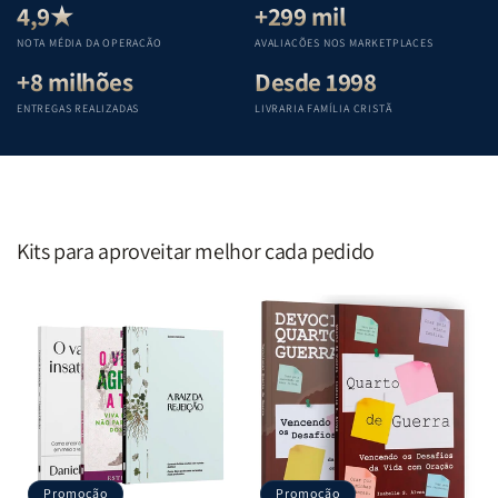
Teológica
Teológica
Teológica
Teológica
4,9★
+299 mil
Penkal
Penkal
Penkal
Penkal
NOTA MÉDIA DA OPERAÇÃO
AVALIAÇÕES NOS MARKETPLACES
+8 milhões
Desde 1998
ENTREGAS REALIZADAS
LIVRARIA FAMÍLIA CRISTÃ
Kits para aproveitar melhor cada pedido
Promoção
Promoção