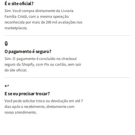
e
e
É o site oficial?
Deus
Deus
Sim. Você compra diretamente da Livraria
+
+
Família Cristã, com a mesma operação
A
A
reconhecida por mais de 299 mil avaliações nos
Mulher
Mulher
marketplaces.
que
que
Edifica
Edifica
🔒
o
o
O pagamento é seguro?
Lar
Lar
Sim. O pagamento é concluído no checkout
seguro da Shopify, com Pix ou cartão, sem sair
do site oficial.
↩
E se eu precisar trocar?
Você pode solicitar troca ou devolução em até 7
dias após o recebimento, diretamente com
nosso atendimento.