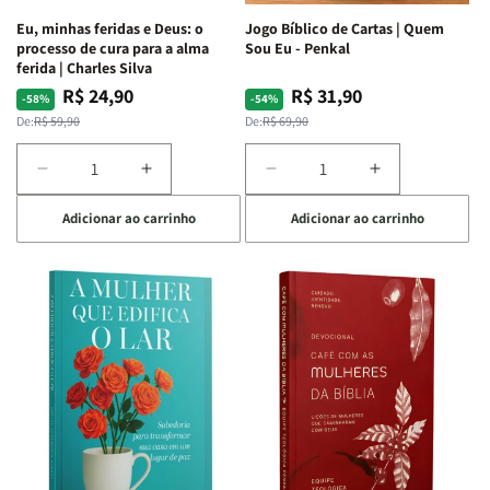
Espirituais
Espirituais
Eu, minhas feridas e Deus: o
Jogo Bíblico de Cartas | Quem
|
|
processo de cura para a alma
Sou Eu - Penkal
Estela
Estela
ferida | Charles Silva
Costa
Costa
R$ 24,90
R$ 31,90
Preço
Preço
Preço
Preço
-58%
-54%
normal
promocional
normal
promocional
De:
R$ 59,90
De:
R$ 69,90
Diminuir
Aumentar
Diminuir
Aumentar
a
a
a
a
Adicionar ao carrinho
Adicionar ao carrinho
quantidade
quantidade
quantidade
quantidade
de
de
de
de
Eu,
Eu,
Jogo
Jogo
minhas
minhas
Bíblico
Bíblico
feridas
feridas
de
de
e
e
Cartas
Cartas
Deus:
Deus:
|
|
o
o
Quem
Quem
processo
processo
Sou
Sou
de
de
Eu
Eu
cura
cura
-
-
para
para
Penkal
Penkal