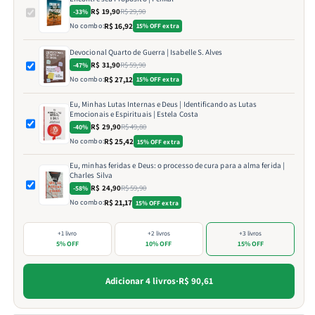
R$ 19,90
R$ 29,90
-33%
No combo:
R$ 16,92
15% OFF extra
Devocional Quarto de Guerra | Isabelle S. Alves
R$ 31,90
R$ 59,90
-47%
No combo:
R$ 27,12
15% OFF extra
Eu, Minhas Lutas Internas e Deus | Identificando as Lutas
Emocionais e Espirituais | Estela Costa
R$ 29,90
R$ 49,80
-40%
No combo:
R$ 25,42
15% OFF extra
Eu, minhas feridas e Deus: o processo de cura para a alma ferida |
Charles Silva
R$ 24,90
R$ 59,90
-58%
No combo:
R$ 21,17
15% OFF extra
+1 livro
+2 livros
+3 livros
5% OFF
10% OFF
15% OFF
Adicionar 4 livros
·
R$ 90,61