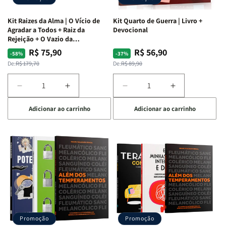
Kit Raizes da Alma | O Vício de
Kit Quarto de Guerra | Livro +
Agradar a Todos + Raiz da
Devocional
Rejeição + O Vazio da
Insatisfação.
R$ 75,90
R$ 56,90
Preço
Preço
Preço
Preço
-58%
-37%
normal
promocional
normal
promocional
De:
R$ 179,70
De:
R$ 89,90
Diminuir
Aumentar
Diminuir
Aumentar
a
a
a
a
Adicionar ao carrinho
Adicionar ao carrinho
quantidade
quantidade
quantidade
quantidade
de
de
de
de
Kit
Kit
Kit
Kit
Raizes
Raizes
Quarto
Quarto
da
da
de
de
Alma
Alma
Guerra
Guerra
|
|
|
|
O
O
Livro
Livro
Vício
Vício
+
+
de
de
Devocional
Devocional
Agradar
Agradar
Promoção
Promoção