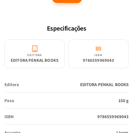
espiritual, fortalecendo a fé e transformando atitudes. Ao permitir
que o Espírito de Deus trabalhe durante esses 40 dias e além, a
intenção é guiar os leitores em direção à paz e sabedoria tão
Especificações
desejadas.
EDITORA
ISBN
EDITORA PENKAL BOOKS
9786559969043
Editora
EDITORA PENKAL BOOKS
Peso
150 g
ISBN
9786559969043
Assunto
Livros