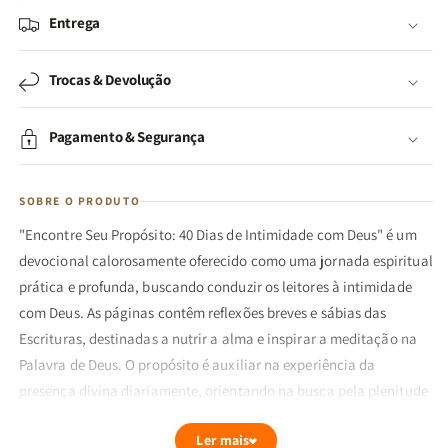
Entrega
Trocas & Devolução
Pagamento & Segurança
SOBRE O PRODUTO
"Encontre Seu Propósito: 40 Dias de Intimidade com Deus" é um
devocional calorosamente oferecido como uma jornada espiritual
prática e profunda, buscando conduzir os leitores à intimidade
com Deus. As páginas contêm reflexões breves e sábias das
Escrituras, destinadas a nutrir a alma e inspirar a meditação na
Palavra de Deus. O propósito é auxiliar na experiência da
presença divina diariamente, orientando na busca pela plenitude
e paz que só Cristo pode oferecer. Com devoções curtas e
Ler mais
impactantes, a obra acompanha os leitores em sua jornada