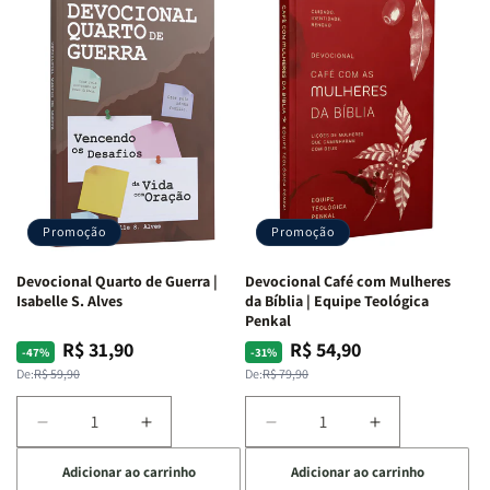
Promoção
Promoção
Devocional Quarto de Guerra |
Devocional Café com Mulheres
Isabelle S. Alves
da Bíblia | Equipe Teológica
Penkal
R$ 31,90
R$ 54,90
Preço
Preço
Preço
Preço
-47%
-31%
normal
promocional
normal
promocional
De:
R$ 59,90
De:
R$ 79,90
Diminuir
Aumentar
Diminuir
Aumentar
a
a
a
a
Adicionar ao carrinho
Adicionar ao carrinho
quantidade
quantidade
quantidade
quantidade