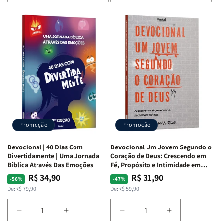
de
de
de
de
Devocional
Devocional
Devocional
Devocional
Quarto
Quarto
Café
Café
de
de
com
com
Guerra
Guerra
Mulheres
Mulheres
|
|
da
da
Isabelle
Isabelle
Bíblia
Bíblia
S.
S.
|
|
Alves
Alves
Equipe
Equipe
Teológica
Teológica
Penkal
Penkal
Promoção
Promoção
Devocional | 40 Dias Com
Devocional Um Jovem Segundo o
Divertidamente | Uma Jornada
Coração de Deus: Crescendo em
Bíblica Através Das Emoções
Fé, Propósito e Intimidade em
Deus
R$ 34,90
R$ 31,90
Preço
Preço
Preço
Preço
-56%
-47%
normal
promocional
normal
promocional
De:
R$ 79,90
De:
R$ 59,90
Diminuir
Aumentar
Diminuir
Aumentar