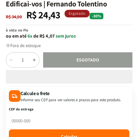
na
Edificai-vos | Fernando Tolentino
janela
modal
R$ 24,43
Preço
Preço
Esgotado
-30%
R$ 34,90
normal
promocional
à vista no Pix
ou em até
6x
de R$ 4,07
sem juros
Fora de estoque
Quantidade
ESGOTADO
Diminuir
Aumentar
a
a
quantidade
quantidade
de
de
Edificai-
Edificai-
Calcule o frete
vos
vos
Informe seu CEP para ver valores e prazos para este produto.
|
|
Fernando
Fernando
CEP de entrega
Tolentino
Tolentino
Calcular