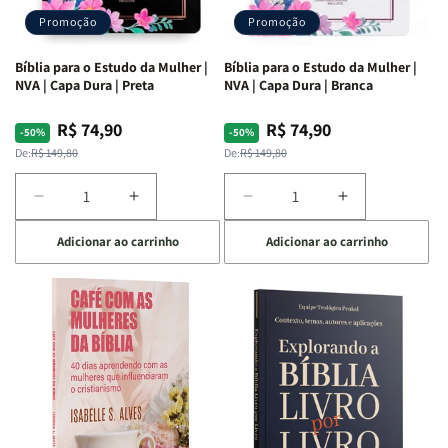
Promoção
Promoção
Bíblia para o Estudo da Mulher |
Bíblia para o Estudo da Mulher |
NVA | Capa Dura | Preta
NVA | Capa Dura | Branca
R$ 74,90
R$ 74,90
Preço
Preço
Preço
Preço
-50%
-50%
normal
promocional
normal
promocional
De:
R$ 149,80
De:
R$ 149,80
Diminuir
Aumentar
Diminuir
Aumentar
a
a
a
a
Adicionar ao carrinho
Adicionar ao carrinho
quantidade
quantidade
quantidade
quantidade
de
de
de
de
Bíblia
Bíblia
Bíblia
Bíblia
para
para
para
para
o
o
o
o
Estudo
Estudo
Estudo
Estudo
da
da
da
da
Mulher
Mulher
Mulher
Mulher
|
|
|
|
NVA
NVA
NVA
NVA