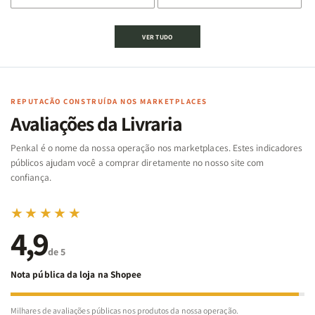
de
de
de
de
Jogo
Jogo
Jogo
Jogo
VER TUDO
Bíblico
Bíblico
da
da
de
de
memória
memória
Cartas
Cartas
|
|
|
|
Arca
Arca
Famílias
Famílias
de
de
REPUTAÇÃO CONSTRUÍDA NOS MARKETPLACES
da
da
Noé
Noé
Avaliações da Livraria
Bíblia
Bíblia
-
-
Penkal é o nome da nossa operação nos marketplaces. Estes indicadores
Penkal
Penkal
públicos ajudam você a comprar diretamente no nosso site com
confiança.
★★★★★
4,9
de 5
Nota pública da loja na Shopee
Milhares de avaliações públicas nos produtos da nossa operação.