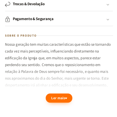
Trocas & Devolução
Pagamento & Segurança
SOBRE O PRODUTO
Nossa geração tem muitas características que estão se tornando
cada vez mais perceptíveis, influenciando diretamente na
edificação da Igreja que, em muitos aspectos, parece estar
perdendo seu sentido. Cremos que o reposicionamento em
relação à Palavra de Deus sempre foi necessário, e quanto mais
nos aproximamos do dia do Senhor, mais urgente se torna. Este
despertamento irá alinhar a edificação e seu desenvolvimento,
que sofre não só com distrações, mas com a venenosa ambição
Ler mais
egoísta e piedade pecaminosa do homem. Precisamos refletir
sobre o que estamos edificando e seu real propósito.