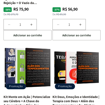
Rejeição + O Vazio da
Insatisfação.
R$ 75,90
R$ 56,90
Preço
Preço
Preço
Preço
-58%
-37%
normal
promocional
normal
promocional
De:
R$ 179,70
De:
R$ 89,90
Diminuir
Aumentar
Diminuir
Aumentar
a
a
a
a
Adicionar ao carrinho
Adicionar ao carrinho
quantidade
quantidade
quantidade
quantidade
de
de
de
de
Kit
Kit
Kit
Kit
Raizes
Raizes
Quarto
Quarto
da
da
de
de
Alma
Alma
Guerra
Guerra
|
|
|
|
O
O
Livro
Livro
Vício
Vício
+
+
de
de
Devocional
Devocional
Agradar
Agradar
Promoção
Promoção
a
a
Todos
Todos
Kit Mente em Ação | Potencialize
Kit Deus, Emoções e Identidade |
+
+
seu Cérebro + A Chave do
Terapia com Deus + Além dos