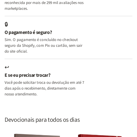
A
A
reconhecida por mais de 299 mil avaliações nos
Mulher
Mulher
marketplaces.
que
que
Edifica
Edifica
🔒
o
o
O pagamento é seguro?
Lar
Lar
Sim. O pagamento é concluído no checkout
seguro da Shopify, com Pix ou cartão, sem sair
do site oficial.
↩
E se eu precisar trocar?
Você pode solicitar troca ou devolução em até 7
dias após o recebimento, diretamente com
nosso atendimento.
Devocionais para todos os dias