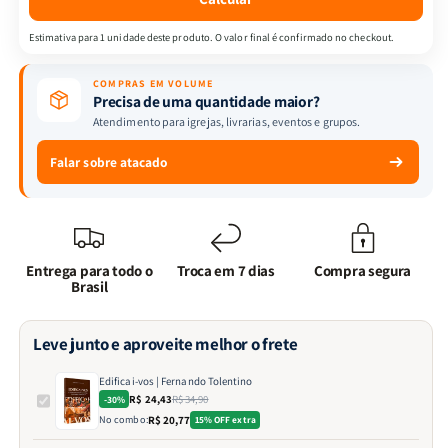
Estimativa para 1 unidade deste produto. O valor final é confirmado no checkout.
COMPRAS EM VOLUME
Precisa de uma quantidade maior?
Atendimento para igrejas, livrarias, eventos e grupos.
Falar sobre atacado
Entrega para todo o
Troca em 7 dias
Compra segura
Brasil
Leve junto e aproveite melhor o frete
Edificai-vos | Fernando Tolentino
R$ 24,43
R$ 34,90
-30%
No combo:
R$ 20,77
15% OFF extra