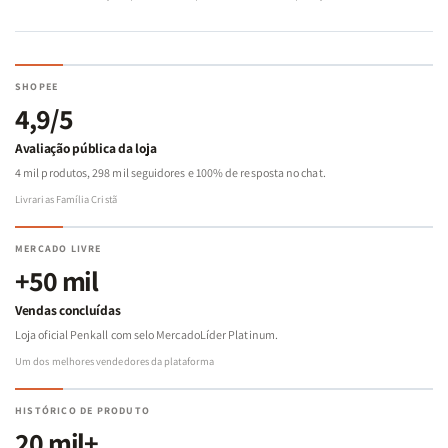
SHOPEE
4,9/5
Avaliação pública da loja
4 mil produtos, 298 mil seguidores e 100% de resposta no chat.
Livrarias Família Cristã
MERCADO LIVRE
+50 mil
Vendas concluídas
Loja oficial Penkall com selo MercadoLíder Platinum.
Um dos melhores vendedores da plataforma
HISTÓRICO DE PRODUTO
20 mil+