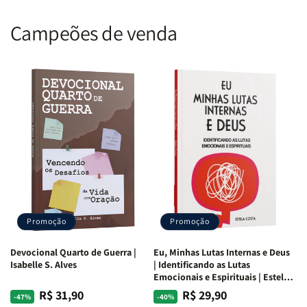
Campeões de venda
Promoção
Promoção
Devocional Quarto de Guerra |
Eu, Minhas Lutas Internas e Deus
Isabelle S. Alves
| Identificando as Lutas
Emocionais e Espirituais | Estela
Costa
R$ 31,90
R$ 29,90
Preço
Preço
Preço
Preço
-47%
-40%