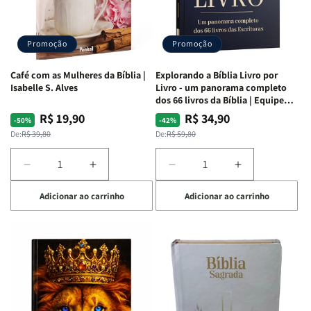
|
|
|
|
Capa
Capa
Capa
Capa
Dura
Dura
Dura
Dura
Promoção
Promoção
|
|
|
|
Preta
Preta
Branca
Branca
Café com as Mulheres da Bíblia |
Explorando a Bíblia Livro por
Isabelle S. Alves
Livro - um panorama completo
dos 66 livros da Bíblia | Equipe
teológica Penkal
R$ 19,90
R$ 34,90
Preço
Preço
Preço
Preço
-50%
-42%
normal
promocional
normal
promocional
De:
R$ 39,80
De:
R$ 59,80
Diminuir
Aumentar
Diminuir
Aumentar
a
a
a
a
Adicionar ao carrinho
Adicionar ao carrinho
quantidade
quantidade
quantidade
quantidade
de
de
de
de
Café
Café
Explorando
Explorando
com
com
a
a
as
as
Bíblia
Bíblia
Mulheres
Mulheres
Livro
Livro
da
da
por
por
Bíblia
Bíblia
Livro
Livro