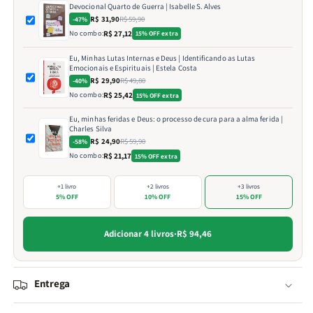
Devocional Quarto de Guerra | Isabelle S. Alves
R$ 31,90
R$ 59,90
-47%
No combo:
R$ 27,12
15% OFF extra
Eu, Minhas Lutas Internas e Deus | Identificando as Lutas
Emocionais e Espirituais | Estela Costa
R$ 29,90
R$ 49,80
-40%
No combo:
R$ 25,42
15% OFF extra
Eu, minhas feridas e Deus: o processo de cura para a alma ferida |
Charles Silva
R$ 24,90
R$ 59,90
-58%
No combo:
R$ 21,17
15% OFF extra
+1 livro
+2 livros
+3 livros
5% OFF
10% OFF
15% OFF
Adicionar 4 livros
·
R$ 94,46
Entrega