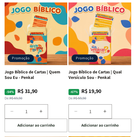
Letra
Letra
|
|
Média
Média
Full
Full
&amp;
&amp;
Color
Color
Full
Full
|
|
Color
Color
Capa
Capa
|
|
Dura
Dura
Brochura
Brochura
c/
c/
|
|
Harpa
Harpa
Rei
Rei
|
|
Promoção
Promoção
Leão
Leão
-
-
Cruz
Cruz
Jogo Bíblico de Cartas | Quem
Jogo Bíblico de Cartas | Qual
Laranja
Laranja
Sou Eu - Penkal
Versículo Sou - Penkal
R$ 31,90
R$ 19,90
Preço
Preço
Preço
Preço
-54%
-67%
normal
promocional
normal
promocional
De:
R$ 69,90
De:
R$ 59,90
Diminuir
Aumentar
Diminuir
Aumentar
a
a
a
a
Adicionar ao carrinho
Adicionar ao carrinho
quantidade
quantidade
quantidade
quantidade
de
de
de
de