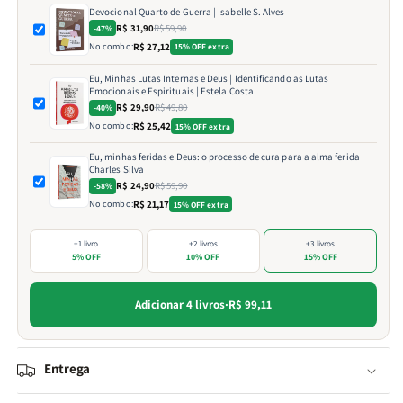
Devocional Quarto de Guerra | Isabelle S. Alves
R$ 31,90
R$ 59,90
-47%
No combo:
R$ 27,12
15% OFF extra
Eu, Minhas Lutas Internas e Deus | Identificando as Lutas
Emocionais e Espirituais | Estela Costa
R$ 29,90
R$ 49,80
-40%
No combo:
R$ 25,42
15% OFF extra
Eu, minhas feridas e Deus: o processo de cura para a alma ferida |
Charles Silva
R$ 24,90
R$ 59,90
-58%
No combo:
R$ 21,17
15% OFF extra
+1 livro
+2 livros
+3 livros
5% OFF
10% OFF
15% OFF
Adicionar 4 livros
·
R$ 99,11
Entrega