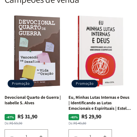
Promoção
Promoção
Devocional Quarto de Guerra |
Eu, Minhas Lutas Internas e Deus
Isabelle S. Alves
| Identificando as Lutas
Emocionais e Espirituais | Estela
Costa
R$ 31,90
R$ 29,90
Preço
Preço
Preço
Preço
-47%
-40%
normal
promocional
normal
promocional
De:
R$ 59,90
De:
R$ 49,80