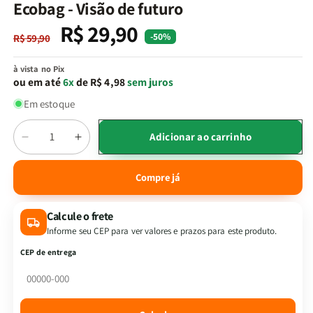
na
Ecobag - Visão de futuro
janela
modal
R$ 29,90
Preço
Preço
-50%
R$ 59,90
normal
promocional
à vista no Pix
ou em até
6x
de R$ 4,98
sem juros
Em estoque
Quantidade
Adicionar ao carrinho
Diminuir
Aumentar
a
a
quantidade
quantidade
Compre já
de
de
Ecobag
Ecobag
Calcule o frete
-
-
Visão
Visão
Informe seu CEP para ver valores e prazos para este produto.
de
de
CEP de entrega
futuro
futuro