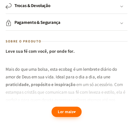
Trocas & Devolução
Pagamento & Segurança
SOBRE O PRODUTO
Leve sua fé com você, por onde for.
Mais do que uma bolsa, esta ecobag é um lembrete diário do
amor de Deus em sua vida. Ideal para o dia a dia, ela une
praticidade, propósito e inspiração
em um só acessório. Com
estampas cristãs que comunicam sua fé com leveza e estilo, ela é
perfeita para quem deseja expressar valores eternos até nos
pequenos detalhes da rotina.
Ler mais
Feita em material resistente e ecológico, é ideal para carregar