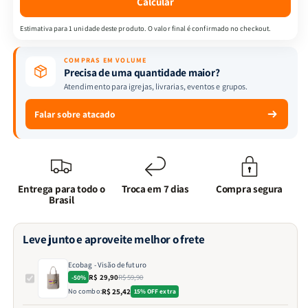
Calcular
Estimativa para 1 unidade deste produto. O valor final é confirmado no checkout.
COMPRAS EM VOLUME
Precisa de uma quantidade maior?
Atendimento para igrejas, livrarias, eventos e grupos.
Falar sobre atacado
Entrega para todo o
Troca em 7 dias
Compra segura
Brasil
Leve junto e aproveite melhor o frete
Ecobag - Visão de futuro
R$ 29,90
R$ 59,90
-50%
No combo:
R$ 25,42
15% OFF extra