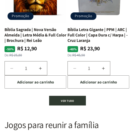
Alves
Alves
completo
completo
dos
dos
Promoção
Promoção
66
66
livros
livros
Bíblia Sagrada | Nova Versão
Bíblia Letra Gigante | PPM | ARC |
da
da
Almeida | Letra Média & Full Color
Full Color | Capa Dura c/ Harpa | -
Bíblia
Bíblia
| Brochura | Rei Leão
Cruz Laranja
|
|
R$ 12,90
R$ 23,90
Preço
Preço
Preço
Preço
-50%
-48%
Equipe
Equipe
normal
promocional
normal
promocional
De:
R$ 25,80
De:
R$ 45,90
teológica
teológica
Penkal
Penkal
Diminuir
Aumentar
Diminuir
Aumentar
a
a
a
a
Adicionar ao carrinho
Adicionar ao carrinho
quantidade
quantidade
quantidade
quantidade
de
de
de
de
Bíblia
Bíblia
Bíblia
Bíblia
VER TUDO
Sagrada
Sagrada
Letra
Letra
|
|
Gigante
Gigante
Nova
Nova
|
|
Versão
Versão
PPM
PPM
Jogos para reunir a família
Almeida
Almeida
|
|
|
|
ARC
ARC