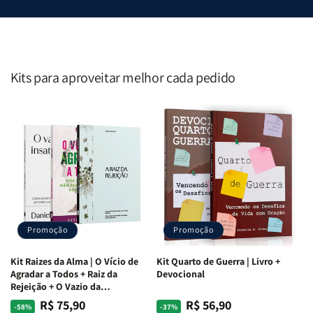
Kits para aproveitar melhor cada pedido
Promoção
Promoção
Kit Raizes da Alma | O Vício de
Kit Quarto de Guerra | Livro +
Agradar a Todos + Raiz da
Devocional
Rejeição + O Vazio da
Insatisfação.
R$ 75,90
R$ 56,90
Preço
Preço
Preço
Preço
-58%
-37%