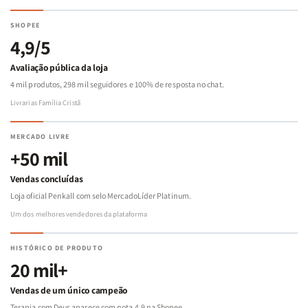
SHOPEE
4,9/5
Avaliação pública da loja
4 mil produtos, 298 mil seguidores e 100% de resposta no chat.
Livrarias Família Cristã
MERCADO LIVRE
+50 mil
Vendas concluídas
Loja oficial Penkall com selo MercadoLíder Platinum.
Um dos melhores vendedores da plataforma
HISTÓRICO DE PRODUTO
20 mil+
Vendas de um único campeão
Terapia com Deus aparece com nota 4,9 na Shopee.