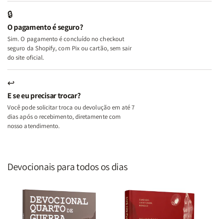
Edifica
Edifica
🔒
o
o
O pagamento é seguro?
Lar
Lar
Sim. O pagamento é concluído no checkout
seguro da Shopify, com Pix ou cartão, sem sair
do site oficial.
↩
E se eu precisar trocar?
Você pode solicitar troca ou devolução em até 7
dias após o recebimento, diretamente com
nosso atendimento.
Devocionais para todos os dias