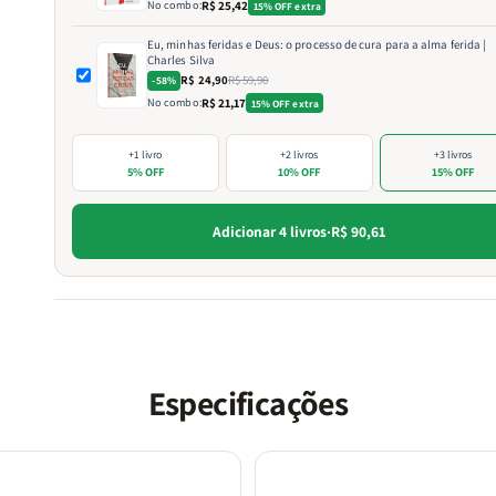
No combo:
R$ 25,42
15% OFF extra
Eu, minhas feridas e Deus: o processo de cura para a alma ferida |
Charles Silva
R$ 24,90
R$ 59,90
-58%
No combo:
R$ 21,17
15% OFF extra
+1 livro
+2 livros
+3 livros
5% OFF
10% OFF
15% OFF
Adicionar 4 livros
·
R$ 90,61
Especificações