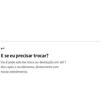
az
Paz
Virtudes
Virtudes
|
de
de
u,
Eu,
uma
uma
inhas
Minhas
Mulher
Mulher
utas
Lutas
Segundo
Segundo
ternas
Internas
Deus
Deus
e
eus
Deus
s
+
↩
A
E se eu precisar trocar?
ulher
Mulher
ue
que
Você pode solicitar troca ou devolução em até 7
ifica
Edifica
dias após o recebimento, diretamente com
o
nosso atendimento.
ar
Lar