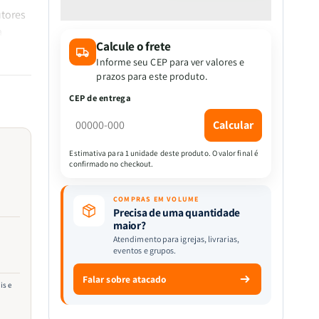
quantidade
quantidade
utores
de
de
a
Didaqué
Didaqué
Calcule o frete
|
|
m a
Edição
Edição
Informe seu CEP para ver valores e
ade
Bilíngue
Bilíngue
prazos para este produto.
m
CEP de entrega
 sua
Calcular
ias de
Estimativa para 1 unidade deste produto. O valor final é
gos,
confirmado no checkout.
fé
COMPRAS EM VOLUME
Precisa de uma quantidade
maior?
Atendimento para igrejas, livrarias,
eventos e grupos.
Falar sobre atacado
is e