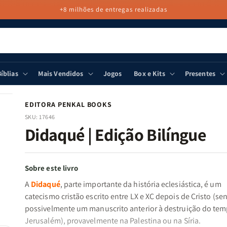
+8 milhões de entregas realizadas
íblias
Mais Vendidos
Jogos
Box e Kits
Presentes
EDITORA PENKAL BOOKS
SKU:
17646
Didaqué | Edição Bilíngue
Sobre este livro
A
Didaqué
, parte importante da história eclesiástica, é um
catecismo cristão escrito entre LX e XC depois de Cristo (se
possivelmente um manuscrito anterior à destruição do tem
Jerusalém), provavelmente na Palestina ou na Síria.