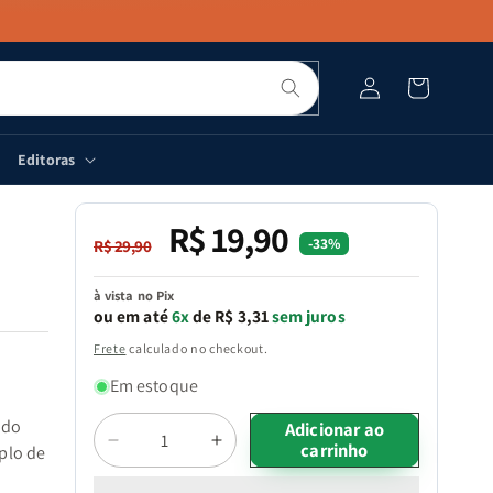
Pesquisar
Fazer
Carrinho
login
Editoras
R$ 19,90
Preço
Preço
-33%
R$ 29,90
normal
promocional
à vista no Pix
ou em até
6x
de R$ 3,31
sem juros
Frete
calculado no checkout.
Em estoque
ndo
Quantidade
Adicionar ao
carrinho
Diminuir
Aumentar
plo de
a
a