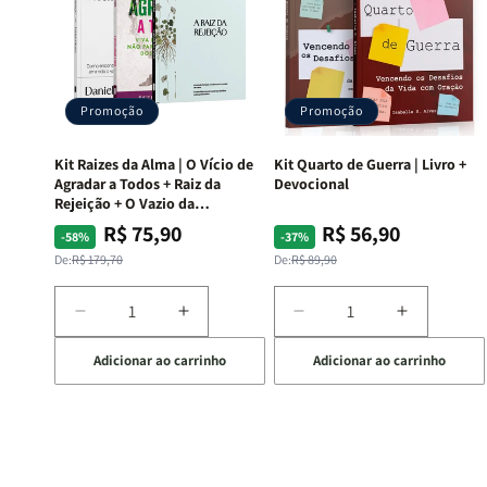
Promoção
Promoção
Kit Raizes da Alma | O Vício de
Kit Quarto de Guerra | Livro +
Agradar a Todos + Raiz da
Devocional
Rejeição + O Vazio da
Insatisfação.
R$ 75,90
R$ 56,90
Preço
Preço
Preço
Preço
-58%
-37%
normal
promocional
normal
promocional
De:
R$ 179,70
De:
R$ 89,90
Diminuir
Aumentar
Diminuir
Aumentar
a
a
a
a
Adicionar ao carrinho
Adicionar ao carrinho
quantidade
quantidade
quantidade
quantida
de
de
de
de
Kit
Kit
Kit
Kit
Raizes
Raizes
Quarto
Quarto
da
da
de
de
Alma
Alma
Guerra
Guerra