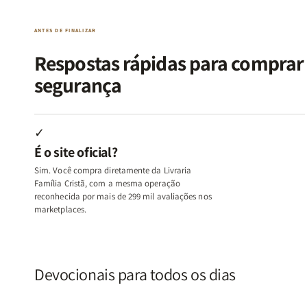
|
|
|
|
O
O
Livro
Livro
ANTES DE FINALIZAR
Vício
Vício
+
+
de
de
Devocional
Devocion
Respostas rápidas para compra
Agradar
Agradar
segurança
a
a
Todos
Todos
+
+
Raiz
Raiz
✓
da
da
É o site oficial?
Rejeição
Rejeição
+
+
Sim. Você compra diretamente da Livraria
O
O
Família Cristã, com a mesma operação
Vazio
Vazio
reconhecida por mais de 299 mil avaliações nos
marketplaces.
da
da
Insatisfação.
Insatisfação.
Devocionais para todos os dias