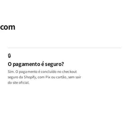
|
|
Identidade
Identidade
P
Potencialize
Potencialize
|
|
|
seu
seu
Terapia
Terapia
E
al
Cérebro
Cérebro
com
com
M
r com
+
+
Deus
Deus
L
A
A
+
+
In
Chave
Chave
Além
Além
e
do
do
dos
dos
D
Autocontrole
Autocontrole
Temperamentos
Temperamento
+
🔒
+
+
+
+
A
O pagamento é seguro?
Além
Além
Eu,
Eu,
M
dos
dos
Minhas
Minhas
q
Sim. O pagamento é concluído no checkout
Temperamentos
Temperamentos
Feridas
Feridas
Ed
seguro da Shopify, com Pix ou cartão, sem sair
e
e
o
do site oficial.
Deus
Deus
L