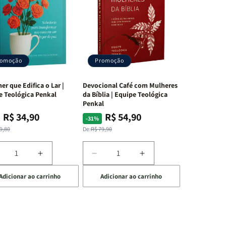
romoção
Promoção
er que Edifica o Lar |
Devocional Café com Mulheres
e Teológica Penkal
da Bíblia | Equipe Teológica
Penkal
R$ 34,90
R$ 54,90
ço
ço
Preço
Preço
-31%
mal
mocional
normal
promocional
9,80
De:
R$ 79,90
iminuir
Aumentar
Diminuir
Aumentar
a
a
a
Adicionar ao carrinho
Adicionar ao carrinho
uantidade
quantidade
quantidade
quantidade
e
de
de
de
A
Devocional
Devocional
ulher
Mulher
Café
Café
ue
que
com
com