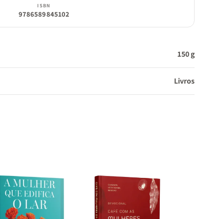
ISBN
9786589845102
150 g
Livros