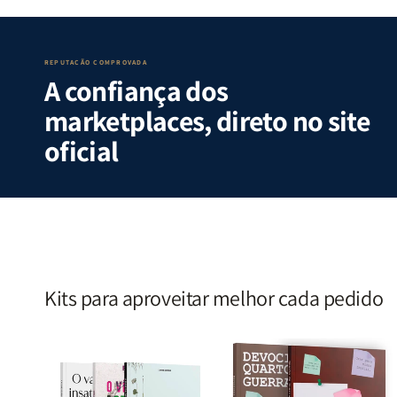
Guerra
Guerra
Internas
Internas
|
|
e
e
Isabelle
Isabelle
Deus
Deus
S.
S.
|
|
REPUTAÇÃO COMPROVADA
A confiança dos
Alves
Alves
Identificando
Identifica
as
as
marketplaces, direto no site
Lutas
Lutas
Emocionais
Emociona
oficial
e
e
Espirituais
Espirituai
|
|
Estela
Estela
Costa
Costa
Kits para aproveitar melhor cada pedido