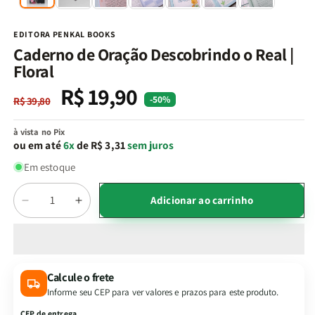
na
n
janela
j
modal
m
EDITORA PENKAL BOOKS
Caderno de Oração Descobrindo o Real |
Floral
R$ 19,90
Preço
Preço
-50%
R$ 39,80
normal
promocional
à vista no Pix
ou em até
6x
de R$ 3,31
sem juros
Em estoque
Quantidade
Adicionar ao carrinho
Diminuir
Aumentar
a
a
quantidade
quantidade
de
de
Caderno
Caderno
Calcule o frete
de
de
Informe seu CEP para ver valores e prazos para este produto.
Oração
Oração
Descobrindo
Descobrindo
CEP de entrega