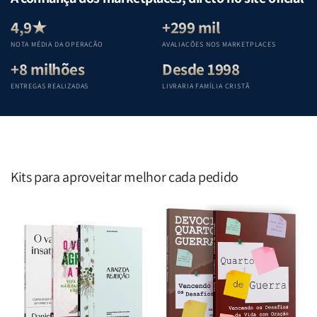
Equipe
Equipe
Equipe
Equipe
Teológica
Teológica
Teológica
Teológica
4,9★
+299 mil
Penkal
Penkal
Penkal
Penkal
NOTA MÉDIA DA OPERAÇÃO
AVALIAÇÕES NOS MARKETPLACES
+8 milhões
Desde 1998
ENTREGAS REALIZADAS
LIVRARIA FAMÍLIA CRISTÃ
Kits para aproveitar melhor cada pedido