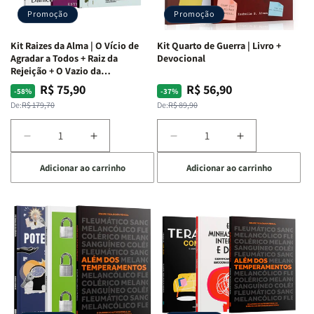
Promoção
Promoção
Kit Raizes da Alma | O Vício de
Kit Quarto de Guerra | Livro +
Agradar a Todos + Raiz da
Devocional
Rejeição + O Vazio da
Insatisfação.
R$ 75,90
R$ 56,90
Preço
Preço
Preço
Preço
-58%
-37%
normal
promocional
normal
promocional
De:
R$ 179,70
De:
R$ 89,90
Diminuir
Aumentar
Diminuir
Aumentar
a
a
a
a
Adicionar ao carrinho
Adicionar ao carrinho
quantidade
quantidade
quantidade
quantidade
de
de
de
de
Kit
Kit
Kit
Kit
Raizes
Raizes
Quarto
Quarto
da
da
de
de
Alma
Alma
Guerra
Guerra
|
|
|
|
O
O
Livro
Livro
Vício
Vício
+
+
de
de
Devocional
Devocional