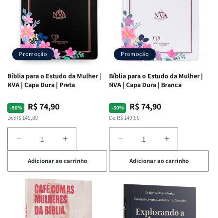
Promoção
Promoção
Bíblia para o Estudo da Mulher |
Bíblia para o Estudo da Mulher |
NVA | Capa Dura | Preta
NVA | Capa Dura | Branca
R$ 74,90
R$ 74,90
Preço
Preço
Preço
Preço
-50%
-50%
normal
promocional
normal
promocional
De:
R$ 149,80
De:
R$ 149,80
Diminuir
Aumentar
Diminuir
Aumentar
a
a
a
a
Adicionar ao carrinho
Adicionar ao carrinho
quantidade
quantidade
quantidade
quantidade
de
de
de
de
Bíblia
Bíblia
Bíblia
Bíblia
para
para
para
para
o
o
o
o
Estudo
Estudo
Estudo
Estudo