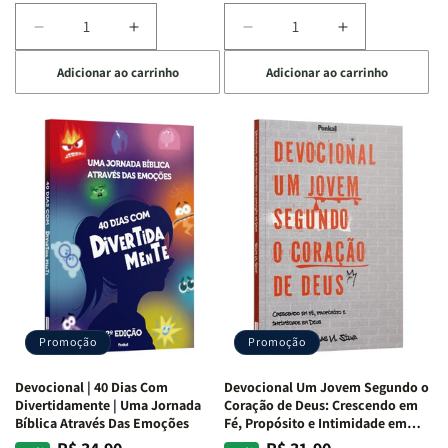
Diminuir
Aumentar
Diminuir
Aumentar
a
a
a
a
Adicionar ao carrinho
Adicionar ao carrinho
quantidade
quantidade
quantidade
quantidade
de
de
de
de
Devocional
Devocional
Devocional
Devocional
Quarto
Quarto
Café
Café
de
de
com
com
Guerra
Guerra
Mulheres
Mulheres
|
|
da
da
Isabelle
Isabelle
Bíblia
Bíblia
S.
S.
|
|
Alves
Alves
Equipe
Equipe
Teológica
Teológica
Penkal
Penkal
Promoção
Promoção
Devocional | 40 Dias Com
Devocional Um Jovem Segundo o
Divertidamente | Uma Jornada
Coração de Deus: Crescendo em
Bíblica Através Das Emoções
Fé, Propósito e Intimidade em
Deus