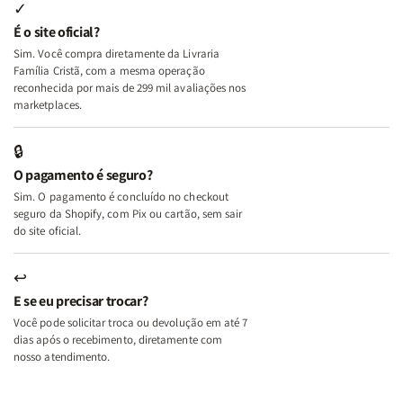
Internas
Internas
Deus
Deus
✓
e
e
É o site oficial?
Deus
Deus
Sim. Você compra diretamente da Livraria
+
+
Família Cristã, com a mesma operação
A
A
reconhecida por mais de 299 mil avaliações nos
Mulher
Mulher
marketplaces.
que
que
Edifica
Edifica
🔒
o
o
O pagamento é seguro?
Lar
Lar
Sim. O pagamento é concluído no checkout
seguro da Shopify, com Pix ou cartão, sem sair
do site oficial.
↩
E se eu precisar trocar?
Você pode solicitar troca ou devolução em até 7
dias após o recebimento, diretamente com
nosso atendimento.