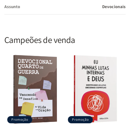
devocionais mais envolventes e prazerosos, com atividades que
Assunto
Devocionais
estimulam a reflexão e o crescimento espiritual de maneira leve e
criativa.
Benefícios de "Descobrindo o Real"
Campeões de venda
Conexão Profunda com Deus: Através de textos inspiracionais e
atividades criativas, você terá a oportunidade de se aproximar
mais de Deus e refletir sobre Seu propósito para sua vida.
Exploração da Criatividade: Estimula o uso de talentos pessoais
para expressar e aprofundar sua fé, mostrando que a criatividade
é uma parte valiosa do seu relacionamento com Deus.
Abordagem Interativa ao Devocional: Ao combinar leitura com
atividades práticas, o devocional promove uma experiência de
Promoção
Promoção
crescimento espiritual que é ao mesmo tempo educativa e