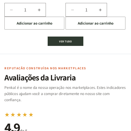
Diminuir
Aumentar
Diminuir
Aumentar
a
a
a
a
Adicionar ao carrinho
Adicionar ao carrinho
quantidade
quantidade
quantidade
quantidade
de
de
de
de
Jogo
Jogo
Jogo
Jogo
VER TUDO
Bíblico
Bíblico
da
da
de
de
memória
memória
Cartas
Cartas
|
|
|
|
Arca
Arca
Famílias
Famílias
de
de
REPUTAÇÃO CONSTRUÍDA NOS MARKETPLACES
da
da
Noé
Noé
Avaliações da Livraria
Bíblia
Bíblia
-
-
Penkal é o nome da nossa operação nos marketplaces. Estes indicadores
Penkal
Penkal
públicos ajudam você a comprar diretamente no nosso site com
confiança.
★★★★★
4,9
de 5