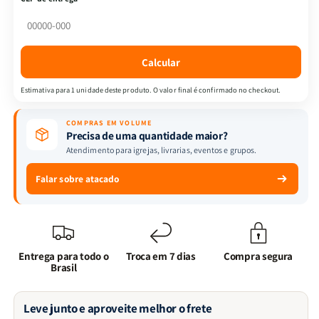
o
o
Real
Real
|
|
Floral
Floral
Calcular
Estimativa para 1 unidade deste produto. O valor final é confirmado no checkout.
COMPRAS EM VOLUME
Precisa de uma quantidade maior?
Atendimento para igrejas, livrarias, eventos e grupos.
Falar sobre atacado
Entrega para todo o
Troca em 7 dias
Compra segura
Brasil
Leve junto e aproveite melhor o frete