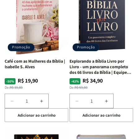
da
da
da
da
Mulher
Mulher
Mulher
Mulher
|
|
|
|
NVA
NVA
NVA
NVA
|
|
|
|
Capa
Capa
Capa
Capa
Dura
Dura
Dura
Dura
Promoção
Promoção
|
|
|
|
Preta
Preta
Branca
Branca
Café com as Mulheres da Bíblia |
Explorando a Bíblia Livro por
Isabelle S. Alves
Livro - um panorama completo
dos 66 livros da Bíblia | Equipe
teológica Penkal
R$ 19,90
R$ 34,90
Preço
Preço
Preço
Preço
-50%
-42%
normal
promocional
normal
promocional
De:
R$ 39,80
De:
R$ 59,80
Diminuir
Aumentar
Diminuir
Aumentar
a
a
a
a
Adicionar ao carrinho
Adicionar ao carrinho
quantidade
quantidade
quantidade
quantidade
de
de
de
de
Café
Café
Explorando
Explorando
com
com
a
a