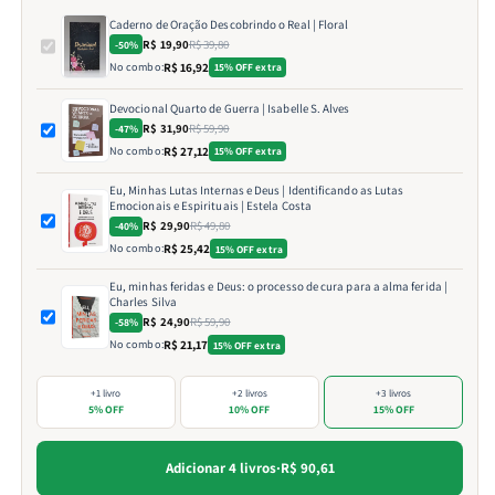
Caderno de Oração Descobrindo o Real | Floral
R$ 19,90
R$ 39,80
-50%
No combo:
R$ 16,92
15% OFF extra
Devocional Quarto de Guerra | Isabelle S. Alves
R$ 31,90
R$ 59,90
-47%
No combo:
R$ 27,12
15% OFF extra
Eu, Minhas Lutas Internas e Deus | Identificando as Lutas
Emocionais e Espirituais | Estela Costa
R$ 29,90
R$ 49,80
-40%
No combo:
R$ 25,42
15% OFF extra
Eu, minhas feridas e Deus: o processo de cura para a alma ferida |
Charles Silva
R$ 24,90
R$ 59,90
-58%
No combo:
R$ 21,17
15% OFF extra
+1 livro
+2 livros
+3 livros
5% OFF
10% OFF
15% OFF
Adicionar 4 livros
·
R$ 90,61