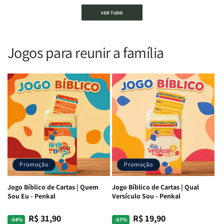
Bíblia
Bíblia
Bíblia
Bíblia
VER TUDO
Sagrada
Sagrada
Letra
Letra
|
|
Gigante
Gigante
Nova
Nova
|
|
Versão
Versão
PPM
PPM
Jogos para reunir a família
Almeida
Almeida
|
|
|
|
ARC
ARC
Letra
Letra
|
|
Média
Média
Full
Full
&amp;
&amp;
Color
Color
Full
Full
|
|
Color
Color
Capa
Capa
|
|
Dura
Dura
Brochura
Brochura
c/
c/
|
|
Harpa
Harpa
Rei
Rei
|
|
Promoção
Promoção
Leão
Leão
-
-
Cruz
Cruz
Jogo Bíblico de Cartas | Quem
Jogo Bíblico de Cartas | Qual
Laranja
Laranja
Sou Eu - Penkal
Versículo Sou - Penkal
R$ 31,90
R$ 19,90
Preço
Preço
Preço
Preço
-54%
-67%