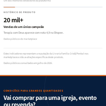
Um dos melhores vendedores da plataforma
HISTÓRICO DE PRODUTO
20 mil+
Vendas de um único campeão
Terapia com Deus aparece com nota 4,9 na Shopee.
Dados públicos do marketplace
Estes indicadores representam a reputação da Livraria Família Cristã/Penkal nos
marketplaces e não avaliações específicas deste produto.
Dados públicos consultados em julho de 2026.
CONDIÇÕES PARA GRANDES QUANTIDADES
Vai comprar para uma igreja, evento
ou revenda?