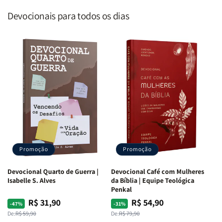
Devocionais para todos os dias
Promoção
Promoção
Devocional Quarto de Guerra |
Devocional Café com Mulheres
Isabelle S. Alves
da Bíblia | Equipe Teológica
Penkal
R$ 31,90
R$ 54,90
Preço
Preço
Preço
Preço
-47%
-31%
normal
promocional
normal
promocional
De:
R$ 59,90
De:
R$ 79,90