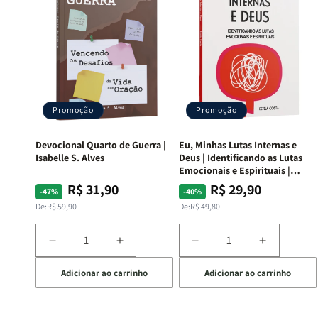
Promoção
Promoção
Devocional Quarto de Guerra |
Eu, Minhas Lutas Internas e
Isabelle S. Alves
Deus | Identificando as Lutas
Emocionais e Espirituais |
Estela Costa
R$ 31,90
R$ 29,90
Preço
Preço
Preço
Preço
-47%
-40%
normal
promocional
normal
promocional
De:
R$ 59,90
De:
R$ 49,80
Diminuir
Aumentar
Diminuir
Aumentar
a
a
a
a
Adicionar ao carrinho
Adicionar ao carrinho
quantidade
quantidade
quantidade
quantida
de
de
de
de
Devocional
Devocional
Eu,
Eu,