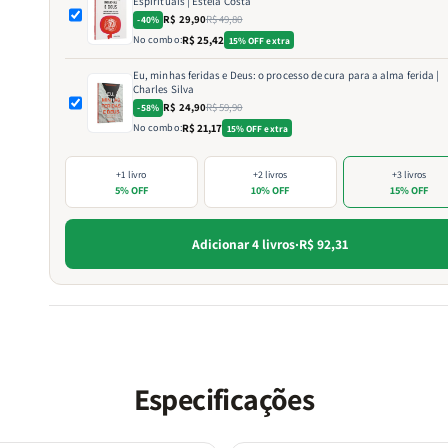
Espirituais | Estela Costa
R$ 29,90
R$ 49,80
-40%
No combo:
R$ 25,42
15% OFF extra
Eu, minhas feridas e Deus: o processo de cura para a alma ferida |
Charles Silva
R$ 24,90
R$ 59,90
-58%
No combo:
R$ 21,17
15% OFF extra
+1 livro
+2 livros
+3 livros
5% OFF
10% OFF
15% OFF
Adicionar 4 livros
·
R$ 92,31
Especificações