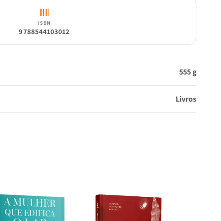
ISBN
9788544103012
555 g
Livros