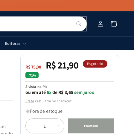
Pesquisar
Fazer
Carrinho
login
Editoras
R$ 21,90
Preço
Preço
Esgotado
R$ 75,00
normal
promocional
-71%
à vista no Pix
ou em até
6x
de R$ 3,65
sem juros
Frete
calculado no checkout.
Fora de estoque
,
Quantidade
 um
ESGOTADO
Diminuir
Aumentar
 mundo