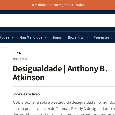
+8 milhões de entregas realizadas
íblias
Mais Vendidos
Jogos
Box e Kits
Presentes
LEYA
SKU:
17870
Desigualdade | Anthony B.
Atkinson
Sobre este livro
A obra pioneira sobre o estudo da desigualdade no mundo
escrita pelo professor de Thomas Piketty A desigualdade é
dos problemas sociais mais urgentes que enfrentamos no