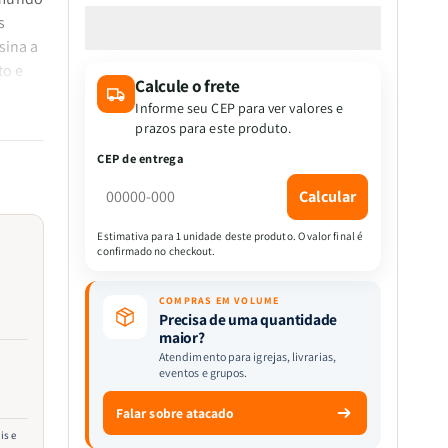
a
a
s
quantidade
quantidade
de
de
sina a
Desigualdade
Desigualdade
to e
Calcule o frete
|
|
dades
Anthony
Anthony
Informe seu CEP para ver valores e
B.
B.
prazos para este produto.
Atkinson
Atkinson
CEP de entrega
Calcular
a
co
Estimativa para 1 unidade deste produto. O valor final é
confirmado no checkout.
de
ste
COMPRAS EM VOLUME
s
Precisa de uma quantidade
maior?
Atendimento para igrejas, livrarias,
eventos e grupos.
Falar sobre atacado
is e