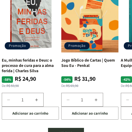
Promoção
Promoção
P
Eu, minhas feridas e Deus: o
Jogo Bíblico de Cartas | Quem
A Mulh
processo de cura para a alma
Sou Eu - Penkal
Equip
ferida | Charles Silva
R$ 24,90
R$ 31,90
Preço
Preço
Preço
Preço
Pre
Pre
-58%
-54%
-42%
normal
promocional
normal
promocional
nor
pro
De:
R$ 59,90
De:
R$ 69,90
De:
R$ 5
Diminuir
Aumentar
Diminuir
Aumentar
D
a
a
a
a
a
Adicionar ao carrinho
Adicionar ao carrinho
de
quantidade
quantidade
quantidade
quantidade
q
de
de
de
de
d
Eu,
Eu,
Jogo
Jogo
A