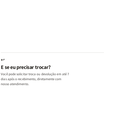
ares
Lares
Livros
Livros
e
de
|
|
az
Paz
Virtudes
Virtudes
|
de
de
u,
Eu,
uma
uma
inhas
Minhas
Mulher
Mulher
utas
Lutas
Segundo
Segundo
ternas
Internas
Deus
Deus
e
eus
Deus
s
+
↩
A
E se eu precisar trocar?
ulher
Mulher
ue
que
Você pode solicitar troca ou devolução em até 7
ifica
Edifica
dias após o recebimento, diretamente com
o
nosso atendimento.
ar
Lar