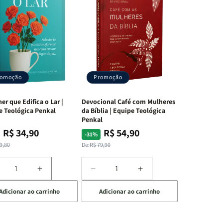
romoção
Promoção
er que Edifica o Lar |
Devocional Café com Mulheres
e Teológica Penkal
da Bíblia | Equipe Teológica
Penkal
R$ 34,90
R$ 54,90
ço
ço
Preço
Preço
-31%
mal
mocional
normal
promocional
9,80
De:
R$ 79,90
iminuir
Aumentar
Diminuir
Aumentar
a
a
a
Adicionar ao carrinho
Adicionar ao carrinho
uantidade
quantidade
quantidade
quantidade
e
de
de
de
A
Devocional
Devocional