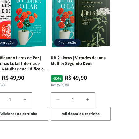
romoção
Promoção
ificando Lares de Paz |
Kit 2 Livros | Virtudes de uma
nhas Lutas Internas e
Mulher Segundo Deus
 A Mulher que Edifica o
R$ 49,90
R$ 49,90
ço
ço
Preço
Preço
-50%
mal
mocional
normal
promocional
9,80
De:
R$ 99,80
iminuir
Aumentar
Diminuir
Aumentar
a
a
a
Adicionar ao carrinho
Adicionar ao carrinho
uantidade
quantidade
quantidade
quantidade
e
de
de
de
t
Kit
Kit
Kit
dificando
Edificando
2
2