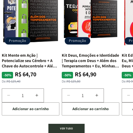
Promoção
Promoção
P
Kit Mente em Ação |
Kit Deus, Emoções e Identidade
Kit Ed
Potencialize seu Cérebro + A
| Terapia com Deus + Além dos
Eu, Mi
Chave do Autocontrole + Além
Temperamentos + Eu, Minhas
Deus +
dos Temperamentos
Feridas e Deus
Lar
R$ 64,70
R$ 64,90
Preço
Preço
Preço
Preço
Pre
Pre
-50%
-50%
-50%
normal
promocional
normal
promocional
nor
pro
De:
R$ 129,40
De:
R$ 129,80
De:
R$ 9
Diminuir
Aumentar
Diminuir
Aumentar
D
a
a
a
a
a
Adicionar ao carrinho
Adicionar ao carrinho
de
quantidade
quantidade
quantidade
quantidade
q
de
de
de
de
d
Kit
Kit
Kit
Kit
Ki
Mente
Mente
Deus,
Deus,
E
VER TUDO