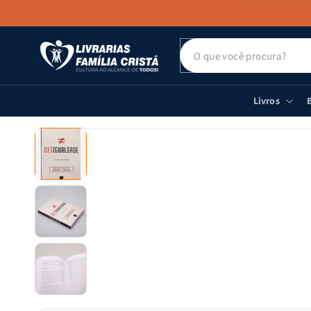
PULAR PARA
O CONTEÚDO
Livros
B
PULAR PARA
AS
INFORMAÇÕES
DO PRODUTO