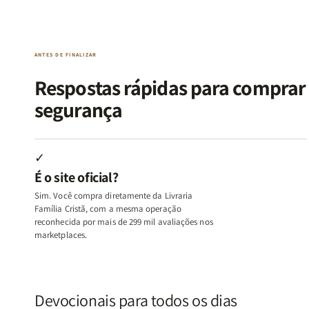
da
da
de
de
Alma
Alma
Guerra
Guerra
|
|
|
|
O
O
Livro
Livro
ANTES DE FINALIZAR
Vício
Vício
+
+
de
de
Devocional
Devocion
Respostas rápidas para compra
Agradar
Agradar
segurança
a
a
Todos
Todos
+
+
Raiz
Raiz
✓
da
da
É o site oficial?
Rejeição
Rejeição
+
+
Sim. Você compra diretamente da Livraria
O
O
Família Cristã, com a mesma operação
Vazio
Vazio
reconhecida por mais de 299 mil avaliações nos
marketplaces.
da
da
Insatisfação.
Insatisfação.
Devocionais para todos os dias