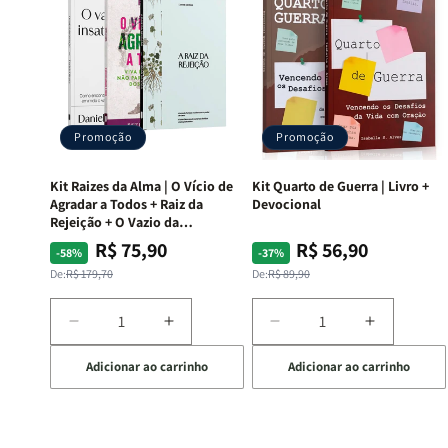
Promoção
Promoção
Kit Raizes da Alma | O Vício de
Kit Quarto de Guerra | Livro +
Agradar a Todos + Raiz da
Devocional
Rejeição + O Vazio da
Insatisfação.
R$ 75,90
R$ 56,90
Preço
Preço
Preço
Preço
-58%
-37%
normal
promocional
normal
promocional
De:
R$ 179,70
De:
R$ 89,90
Diminuir
Aumentar
Diminuir
Aumentar
a
a
a
a
Adicionar ao carrinho
Adicionar ao carrinho
quantidade
quantidade
quantidade
quantida
de
de
de
de
Kit
Kit
Kit
Kit
Raizes
Raizes
Quarto
Quarto