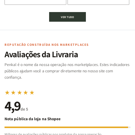
de
de
de
de
Jogo
Jogo
Jogo
Jogo
VER TUDO
Bíblico
Bíblico
da
da
de
de
memória
memória
Cartas
Cartas
|
|
|
|
Arca
Arca
Famílias
Famílias
de
de
REPUTAÇÃO CONSTRUÍDA NOS MARKETPLACES
da
da
Noé
Noé
Avaliações da Livraria
Bíblia
Bíblia
-
-
Penkal é o nome da nossa operação nos marketplaces. Estes indicadores
Penkal
Penkal
públicos ajudam você a comprar diretamente no nosso site com
confiança.
★★★★★
4,9
de 5
Nota pública da loja na Shopee
Milhares de avaliações públicas nos produtos da nossa operação.