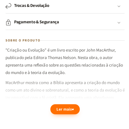
Trocas & Devolução
Pagamento & Segurança
SOBRE O PRODUTO
"Criação ou Evolução" é um livro escrito por John MacArthur,
publicado pela Editora Thomas Nelson. Nesta obra, o autor
apresenta uma reflexão sobre as questões relacionadas à criação
do mundo e à teoria da evolução.
MacArthur mostra como a Bíblia apresenta a criação do mundo
como um ato divino e sobrenatural, e como a teoria da evolução é
incompatível com a fé cristã. Ele apresenta uma abordagem
bíblica e teológica para a compreensão da origem da vida,
Ler mais
enfatizando a importância da fé e da razão na compreensão de
Deus e de sua criação.