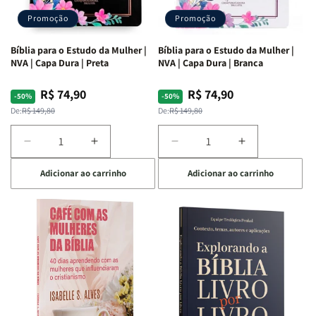
Promoção
Promoção
Bíblia para o Estudo da Mulher |
Bíblia para o Estudo da Mulher |
NVA | Capa Dura | Preta
NVA | Capa Dura | Branca
R$ 74,90
R$ 74,90
Preço
Preço
Preço
Preço
-50%
-50%
normal
promocional
normal
promocional
De:
R$ 149,80
De:
R$ 149,80
Diminuir
Aumentar
Diminuir
Aumentar
a
a
a
a
Adicionar ao carrinho
Adicionar ao carrinho
quantidade
quantidade
quantidade
quantidade
de
de
de
de
Bíblia
Bíblia
Bíblia
Bíblia
para
para
para
para
o
o
o
o
Estudo
Estudo
Estudo
Estudo
da
da
da
da
Mulher
Mulher
Mulher
Mulher
|
|
|
|
NVA
NVA
NVA
NVA