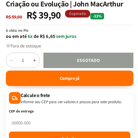
na
Criação ou Evolução | John MacArthur
janela
modal
R$ 39,90
Preço
Preço
Esgotado
-33%
R$ 59,90
normal
promocional
à vista no Pix
ou em até
6x
de R$ 6,65
sem juros
Fora de estoque
Quantidade
ESGOTADO
Diminuir
Aumentar
a
a
quantidade
quantidade
Compre já
de
de
Criação
Criação
Calcule o frete
ou
ou
Evolução
Evolução
Informe seu CEP para ver valores e prazos para este produto.
|
|
CEP de entrega
John
John
MacArthur
MacArthur