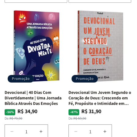
de
de
de
de
Devocional
Devocional
Devocional
Devocional
Quarto
Quarto
Café
Café
de
de
com
com
Guerra
Guerra
Mulheres
Mulheres
|
|
da
da
Isabelle
Isabelle
Bíblia
Bíblia
S.
S.
|
|
Alves
Alves
Equipe
Equipe
Teológica
Teológica
Penkal
Penkal
Promoção
Promoção
Devocional | 40 Dias Com
Devocional Um Jovem Segundo o
Divertidamente | Uma Jornada
Coração de Deus: Crescendo em
Bíblica Através Das Emoções
Fé, Propósito e Intimidade em
Deus
R$ 34,90
R$ 31,90
Preço
Preço
Preço
Preço
-56%
-47%
normal
promocional
normal
promocional
De:
R$ 79,90
De:
R$ 59,90
Diminuir
Aumentar
Diminuir
Aumentar