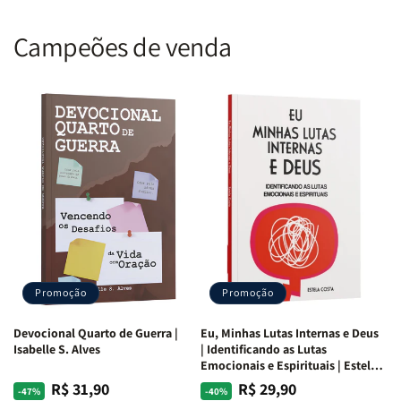
Campeões de venda
Promoção
Promoção
Devocional Quarto de Guerra |
Eu, Minhas Lutas Internas e Deus
Isabelle S. Alves
| Identificando as Lutas
Emocionais e Espirituais | Estela
Costa
R$ 31,90
R$ 29,90
Preço
Preço
Preço
Preço
-47%
-40%