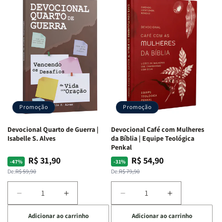
Promoção
Promoção
Devocional Quarto de Guerra |
Devocional Café com Mulheres
Isabelle S. Alves
da Bíblia | Equipe Teológica
Penkal
R$ 31,90
R$ 54,90
Preço
Preço
Preço
Preço
-47%
-31%
normal
promocional
normal
promocional
De:
R$ 59,90
De:
R$ 79,90
Diminuir
Aumentar
Diminuir
Aumentar
a
a
a
a
Adicionar ao carrinho
Adicionar ao carrinho
quantidade
quantidade
quantidade
quantidade