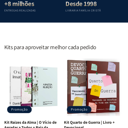
+8 milhões
Desde 1998
ENTREGAS REALIZADAS
LIVRARIA FAMÍLIA CRISTÃ
Kits para aproveitar melhor cada pedido
Promoção
Promoção
Kit Raizes da Alma | O Vício de
Kit Quarto de Guerra | Livro +
Agradar a Todos + Raiz da
Devocional