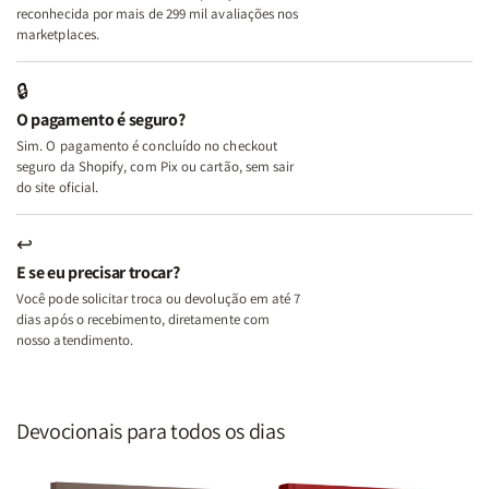
A
A
reconhecida por mais de 299 mil avaliações nos
Mulher
Mulher
marketplaces.
que
que
Edifica
Edifica
🔒
o
o
O pagamento é seguro?
Lar
Lar
Sim. O pagamento é concluído no checkout
seguro da Shopify, com Pix ou cartão, sem sair
do site oficial.
↩
E se eu precisar trocar?
Você pode solicitar troca ou devolução em até 7
dias após o recebimento, diretamente com
nosso atendimento.
Devocionais para todos os dias