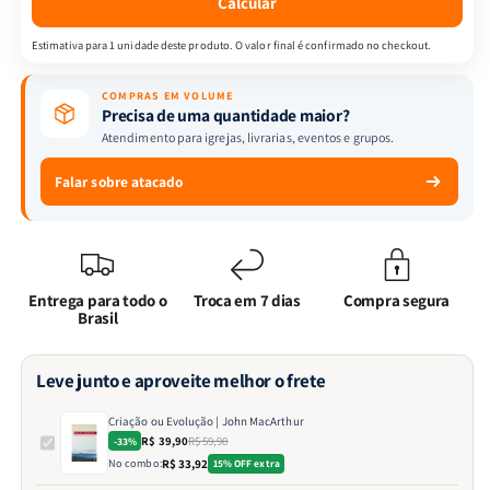
Calcular
Estimativa para 1 unidade deste produto. O valor final é confirmado no checkout.
COMPRAS EM VOLUME
Precisa de uma quantidade maior?
Atendimento para igrejas, livrarias, eventos e grupos.
Falar sobre atacado
Entrega para todo o
Troca em 7 dias
Compra segura
Brasil
Leve junto e aproveite melhor o frete
Criação ou Evolução | John MacArthur
R$ 39,90
R$ 59,90
-33%
No combo:
R$ 33,92
15% OFF extra