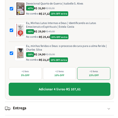
Devocional Quarto de Guerra | Isabelle S. Alves
R$ 31,90
R$ 59,90
-47%
No combo:
R$ 27,12
15% OFF extra
Eu, Minhas Lutas Internas e Deus | Identificando as Lutas
Emocionais e Espirituais | Estela Costa
R$ 29,90
R$ 49,80
-40%
No combo:
R$ 25,42
15% OFF extra
Eu, minhas feridas e Deus: o processo de cura para a alma ferida |
Charles Silva
R$ 24,90
R$ 59,90
-58%
No combo:
R$ 21,17
15% OFF extra
+1 livro
+2 livros
+3 livros
5% OFF
10% OFF
15% OFF
Adicionar 4 livros
·
R$ 107,61
Entrega