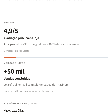
SHOPEE
4,9/5
Avaliação pública da loja
4 mil produtos, 298 mil seguidores e 100% de resposta no chat.
Livrarias Família Cristã
MERCADO LIVRE
+50 mil
Vendas concluídas
Loja oficial Penkall com selo MercadoLíder Platinum.
Um dos melhores vendedores da plataforma
HISTÓRICO DE PRODUTO
20 mil+