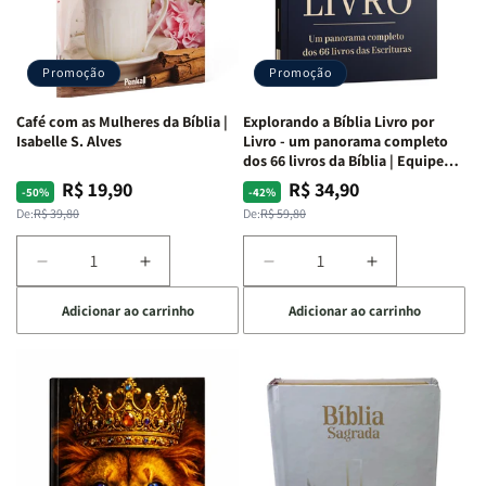
|
|
|
|
Capa
Capa
Capa
Capa
Dura
Dura
Dura
Dura
Promoção
Promoção
|
|
|
|
Preta
Preta
Branca
Branca
Café com as Mulheres da Bíblia |
Explorando a Bíblia Livro por
Isabelle S. Alves
Livro - um panorama completo
dos 66 livros da Bíblia | Equipe
teológica Penkal
R$ 19,90
R$ 34,90
Preço
Preço
Preço
Preço
-50%
-42%
normal
promocional
normal
promocional
De:
R$ 39,80
De:
R$ 59,80
Diminuir
Aumentar
Diminuir
Aumentar
a
a
a
a
Adicionar ao carrinho
Adicionar ao carrinho
quantidade
quantidade
quantidade
quantidade
de
de
de
de
Café
Café
Explorando
Explorando
com
com
a
a
as
as
Bíblia
Bíblia
Mulheres
Mulheres
Livro
Livro
da
da
por
por
Bíblia
Bíblia
Livro
Livro