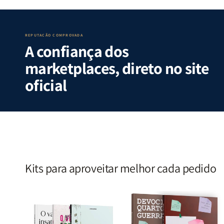
Guerra
Guerra
Internas
Internas
|
|
e
e
Isabelle
Isabelle
Deus
Deus
S.
S.
|
|
REPUTAÇÃO COMPROVADA
A confiança dos
Alves
Alves
Identificando
Identifica
as
as
marketplaces, direto no site
Lutas
Lutas
Emocionais
Emociona
oficial
e
e
Espirituais
Espirituai
|
|
Estela
Estela
Costa
Costa
Kits para aproveitar melhor cada pedido