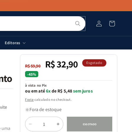
Pesquisar
Fazer
Carrinho
login
Editoras
R$ 32,90
Preço
Preço
Esgotado
R$ 59,90
normal
promocional
-45%
nto
à vista no Pix
ou em até
6x
de R$ 5,48
sem juros
Frete
calculado no checkout.
vite
Fora de estoque
Quantidade
ESGOTADO
Diminuir
Aumentar
de uma