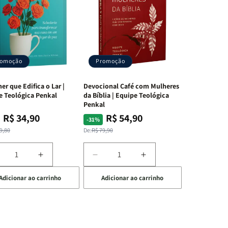
romoção
Promoção
er que Edifica o Lar |
Devocional Café com Mulheres
e Teológica Penkal
da Bíblia | Equipe Teológica
Penkal
R$ 34,90
R$ 54,90
ço
ço
Preço
Preço
-31%
mal
mocional
normal
promocional
9,80
De:
R$ 79,90
iminuir
Aumentar
Diminuir
Aumentar
a
a
a
Adicionar ao carrinho
Adicionar ao carrinho
uantidade
quantidade
quantidade
quantidade
e
de
de
de
A
Devocional
Devocional
ulher
Mulher
Café
Café
ue
que
com
com