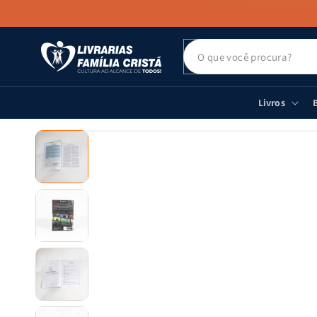
PULAR PARA
O CONTEÚDO
Livros
B
PULAR PARA
AS
INFORMAÇÕES
DO PRODUTO