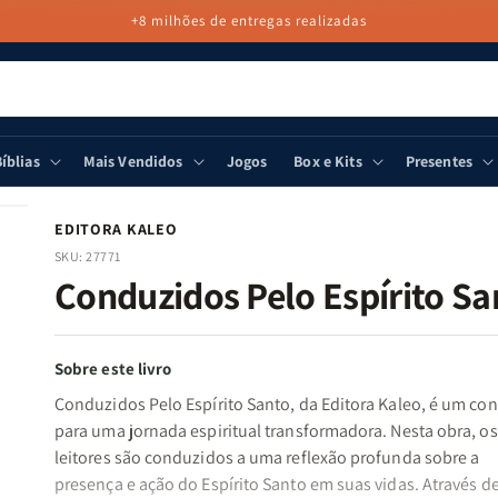
+8 milhões de entregas realizadas
íblias
Mais Vendidos
Jogos
Box e Kits
Presentes
EDITORA KALEO
SKU:
27771
Conduzidos Pelo Espírito Sa
Sobre este livro
Conduzidos Pelo Espírito Santo, da Editora Kaleo, é um con
para uma jornada espiritual transformadora. Nesta obra, os
leitores são conduzidos a uma reflexão profunda sobre a
presença e ação do Espírito Santo em suas vidas. Através 