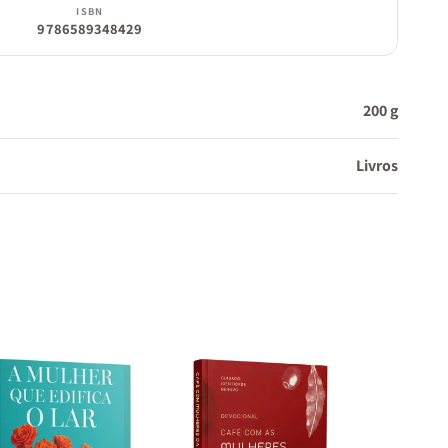
ISBN
9786589348429
200 g
Livros