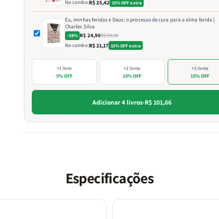
No combo:
R$ 25,42
15% OFF extra
Eu, minhas feridas e Deus: o processo de cura para a alma ferida |
Charles Silva
R$ 24,90
R$ 59,90
-58%
No combo:
R$ 21,17
15% OFF extra
+1 livro
+2 livros
+3 livros
5% OFF
10% OFF
15% OFF
Adicionar 4 livros
·
R$ 101,66
Especificações