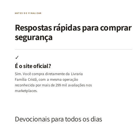
|
|
|
|
O
O
Livro
Livro
ANTES DE FINALIZAR
Vício
Vício
+
+
de
de
Devocional
Devocion
Respostas rápidas para compra
Agradar
Agradar
segurança
a
a
Todos
Todos
+
+
Raiz
Raiz
✓
da
da
É o site oficial?
Rejeição
Rejeição
+
+
Sim. Você compra diretamente da Livraria
O
O
Família Cristã, com a mesma operação
Vazio
Vazio
reconhecida por mais de 299 mil avaliações nos
marketplaces.
da
da
Insatisfação.
Insatisfação.
Devocionais para todos os dias