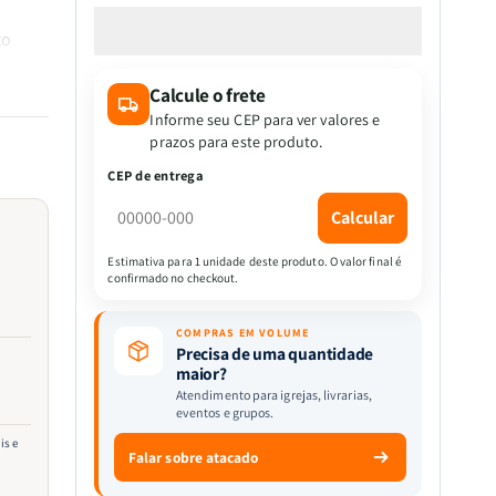
a
a
quantidade
quantidade
to
de
de
Conduzidos
Conduzidos
Calcule o frete
Pelo
Pelo
dos
Espírito
Espírito
Informe seu CEP para ver valores e
Santo
Santo
prazos para este produto.
ajudar
 em
CEP de entrega
iração
Calcular
doria
de da
Estimativa para 1 unidade deste produto. O valor final é
confirmado no checkout.
COMPRAS EM VOLUME
Precisa de uma quantidade
maior?
Atendimento para igrejas, livrarias,
eventos e grupos.
is e
Falar sobre atacado