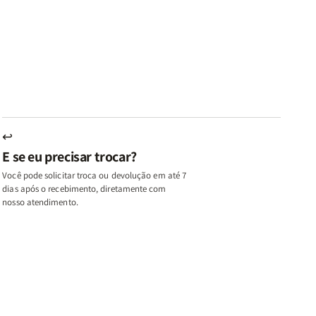
az
Paz
Virtudes
Virtudes
|
de
de
u,
Eu,
uma
uma
inhas
Minhas
Mulher
Mulher
utas
Lutas
Segundo
Segundo
ternas
Internas
Deus
Deus
e
eus
Deus
s
+
↩
A
E se eu precisar trocar?
ulher
Mulher
ue
que
Você pode solicitar troca ou devolução em até 7
ifica
Edifica
dias após o recebimento, diretamente com
o
nosso atendimento.
ar
Lar