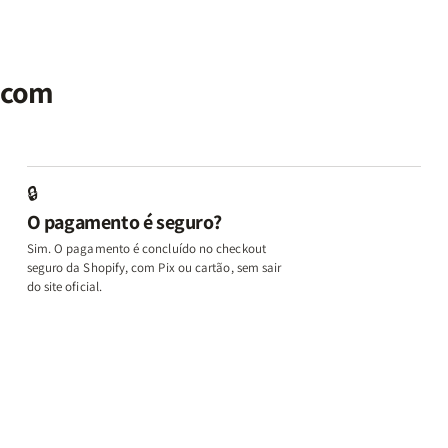
|
|
Identidade
Identidade
P
Potencialize
Potencialize
|
|
|
seu
seu
Terapia
Terapia
E
al
Cérebro
Cérebro
com
com
M
r com
+
+
Deus
Deus
L
A
A
+
+
In
Chave
Chave
Além
Além
e
do
do
dos
dos
D
Autocontrole
Autocontrole
Temperamentos
Temperamento
+
🔒
+
+
+
+
A
O pagamento é seguro?
Além
Além
Eu,
Eu,
M
dos
dos
Minhas
Minhas
q
Sim. O pagamento é concluído no checkout
Temperamentos
Temperamentos
Feridas
Feridas
Ed
seguro da Shopify, com Pix ou cartão, sem sair
e
e
o
do site oficial.
Deus
Deus
L