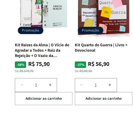
Promoção
Promoção
Kit Raizes da Alma | O Vício de
Kit Quarto de Guerra | Livro +
Agradar a Todos + Raiz da
Devocional
Rejeição + O Vazio da
Insatisfação.
R$ 75,90
R$ 56,90
Preço
Preço
Preço
Preço
-58%
-37%
normal
promocional
normal
promocional
De:
R$ 179,70
De:
R$ 89,90
Diminuir
Aumentar
Diminuir
Aumentar
a
a
a
a
Adicionar ao carrinho
Adicionar ao carrinho
quantidade
quantidade
quantidade
quantida
de
de
de
de
Kit
Kit
Kit
Kit
Raizes
Raizes
Quarto
Quarto
da
da
de
de
Alma
Alma
Guerra
Guerra