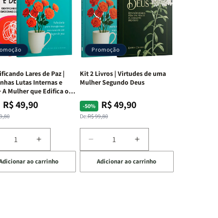
romoção
Promoção
ificando Lares de Paz |
Kit 2 Livros | Virtudes de uma
nhas Lutas Internas e
Mulher Segundo Deus
 A Mulher que Edifica o
R$ 49,90
R$ 49,90
ço
ço
Preço
Preço
-50%
mal
mocional
normal
promocional
9,80
De:
R$ 99,80
iminuir
Aumentar
Diminuir
Aumentar
a
a
a
Adicionar ao carrinho
Adicionar ao carrinho
uantidade
quantidade
quantidade
quantidade
e
de
de
de
t
Kit
Kit
Kit
dificando
Edificando
2
2
ares
Lares
Livros
Livros
e
de
|
|