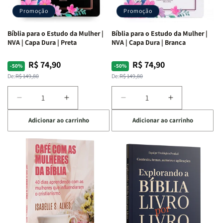
Promoção
Promoção
Bíblia para o Estudo da Mulher |
Bíblia para o Estudo da Mulher |
NVA | Capa Dura | Preta
NVA | Capa Dura | Branca
R$ 74,90
R$ 74,90
Preço
Preço
Preço
Preço
-50%
-50%
normal
promocional
normal
promocional
De:
R$ 149,80
De:
R$ 149,80
Diminuir
Aumentar
Diminuir
Aumentar
a
a
a
a
Adicionar ao carrinho
Adicionar ao carrinho
quantidade
quantidade
quantidade
quantidade
de
de
de
de
Bíblia
Bíblia
Bíblia
Bíblia
para
para
para
para
o
o
o
o
Estudo
Estudo
Estudo
Estudo
da
da
da
da
Mulher
Mulher
Mulher
Mulher
|
|
|
|
NVA
NVA
NVA
NVA