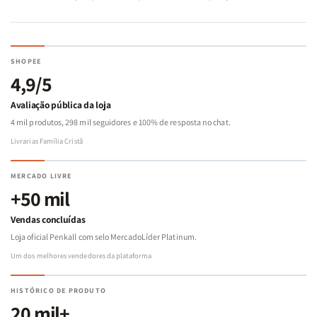
SHOPEE
4,9/5
Avaliação pública da loja
4 mil produtos, 298 mil seguidores e 100% de resposta no chat.
Livrarias Família Cristã
MERCADO LIVRE
+50 mil
Vendas concluídas
Loja oficial Penkall com selo MercadoLíder Platinum.
Um dos melhores vendedores da plataforma
HISTÓRICO DE PRODUTO
20 mil+