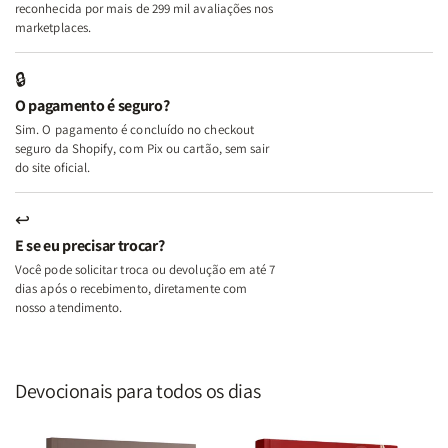
A
A
reconhecida por mais de 299 mil avaliações nos
Mulher
Mulher
marketplaces.
que
que
Edifica
Edifica
🔒
o
o
O pagamento é seguro?
Lar
Lar
Sim. O pagamento é concluído no checkout
seguro da Shopify, com Pix ou cartão, sem sair
do site oficial.
↩
E se eu precisar trocar?
Você pode solicitar troca ou devolução em até 7
dias após o recebimento, diretamente com
nosso atendimento.
Devocionais para todos os dias