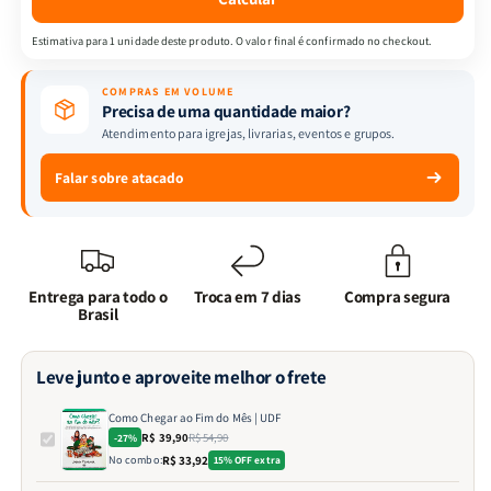
Estimativa para 1 unidade deste produto. O valor final é confirmado no checkout.
COMPRAS EM VOLUME
Precisa de uma quantidade maior?
Atendimento para igrejas, livrarias, eventos e grupos.
Falar sobre atacado
Entrega para todo o
Troca em 7 dias
Compra segura
Brasil
Leve junto e aproveite melhor o frete
Como Chegar ao Fim do Mês | UDF
R$ 39,90
R$ 54,90
-27%
No combo:
R$ 33,92
15% OFF extra