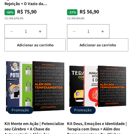
Rejeição + O Vazio da
Insatisfação.
R$ 75,90
R$ 56,90
Preço
Preço
Preço
Preço
-58%
-37%
normal
promocional
normal
promocional
De:
R$ 179,70
De:
R$ 89,90
Diminuir
Aumentar
Diminuir
Aumentar
a
a
a
a
Adicionar ao carrinho
Adicionar ao carrinho
quantidade
quantidade
quantidade
quantidade
de
de
de
de
Kit
Kit
Kit
Kit
Raizes
Raizes
Quarto
Quarto
da
da
de
de
Alma
Alma
Guerra
Guerra
|
|
|
|
O
O
Livro
Livro
Vício
Vício
+
+
de
de
Devocional
Devocional
Agradar
Agradar
Promoção
Promoção
a
a
Todos
Todos
Kit Mente em Ação | Potencialize
Kit Deus, Emoções e Identidade |
+
+
seu Cérebro + A Chave do
Terapia com Deus + Além dos