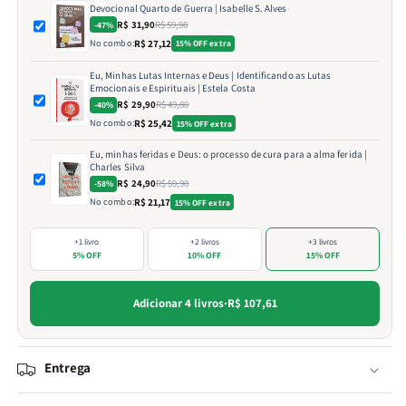
Devocional Quarto de Guerra | Isabelle S. Alves
R$ 31,90
R$ 59,90
-47%
No combo:
R$ 27,12
15% OFF extra
Eu, Minhas Lutas Internas e Deus | Identificando as Lutas
Emocionais e Espirituais | Estela Costa
R$ 29,90
R$ 49,80
-40%
No combo:
R$ 25,42
15% OFF extra
Eu, minhas feridas e Deus: o processo de cura para a alma ferida |
Charles Silva
R$ 24,90
R$ 59,90
-58%
No combo:
R$ 21,17
15% OFF extra
+1 livro
+2 livros
+3 livros
5% OFF
10% OFF
15% OFF
Adicionar 4 livros
·
R$ 107,61
Entrega