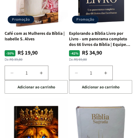
|
|
|
|
Capa
Capa
Capa
Capa
Dura
Dura
Dura
Dura
Promoção
Promoção
|
|
|
|
Preta
Preta
Branca
Branca
Café com as Mulheres da Bíblia |
Explorando a Bíblia Livro por
Isabelle S. Alves
Livro - um panorama completo
dos 66 livros da Bíblia | Equipe
teológica Penkal
R$ 19,90
R$ 34,90
Preço
Preço
Preço
Preço
-50%
-42%
normal
promocional
normal
promocional
De:
R$ 39,80
De:
R$ 59,80
Diminuir
Aumentar
Diminuir
Aumentar
a
a
a
a
Adicionar ao carrinho
Adicionar ao carrinho
quantidade
quantidade
quantidade
quantidade
de
de
de
de
Café
Café
Explorando
Explorando
com
com
a
a
as
as
Bíblia
Bíblia
Mulheres
Mulheres
Livro
Livro
da
da
por
por
Bíblia
Bíblia
Livro
Livro