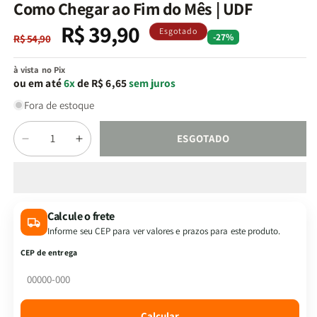
na
Como Chegar ao Fim do Mês | UDF
janela
modal
R$ 39,90
Preço
Preço
Esgotado
-27%
R$ 54,90
normal
promocional
à vista no Pix
ou em até
6x
de R$ 6,65
sem juros
Fora de estoque
Quantidade
ESGOTADO
Diminuir
Aumentar
a
a
quantidade
quantidade
de
de
Como
Como
Calcule o frete
Chegar
Chegar
Informe seu CEP para ver valores e prazos para este produto.
ao
ao
Fim
Fim
CEP de entrega
do
do
Mês
Mês
|
|
UDF
UDF
Calcular