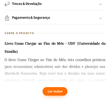
Trocas & Devolução
Pagamento & Segurança
SOBRE O PRODUTO
Livro Como Chegar ao Fim do Mês - UDF (Universidade da
Família)
O livro Como Chegar ao Fim do Mês, trás conselhos práticos
para economizar, administrar, sair das dívidas e planejar sua
liberdade financeira. Hoje você tem a decisão em suas mãos:
continuar vivendo como tem vivido até agora, ou buscar
novos patamares de conhecimento que mudarão para sempre
Ler mais
a forma de encarar sua vida econômica.
O autor e pastor Andrés Panasiuk oferece nesta obra Como