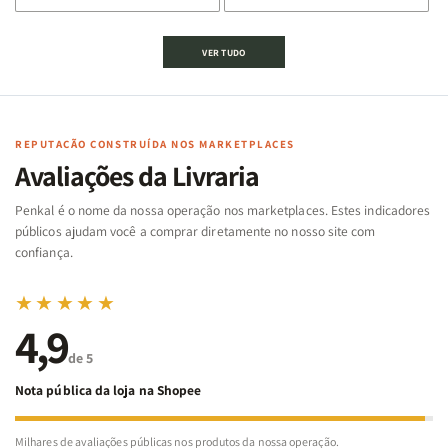
de
de
de
de
Jogo
Jogo
Jogo
Jogo
VER TUDO
Bíblico
Bíblico
da
da
de
de
memória
memória
Cartas
Cartas
|
|
|
|
Arca
Arca
Famílias
Famílias
de
de
REPUTAÇÃO CONSTRUÍDA NOS MARKETPLACES
da
da
Noé
Noé
Avaliações da Livraria
Bíblia
Bíblia
-
-
Penkal é o nome da nossa operação nos marketplaces. Estes indicadores
Penkal
Penkal
públicos ajudam você a comprar diretamente no nosso site com
confiança.
★★★★★
4,9
de 5
Nota pública da loja na Shopee
Milhares de avaliações públicas nos produtos da nossa operação.