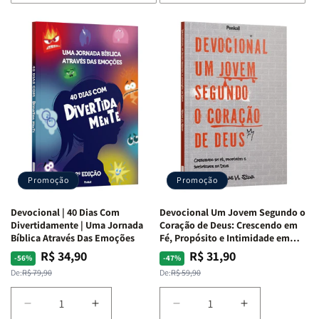
de
de
de
de
Devocional
Devocional
Devocional
Devocional
Quarto
Quarto
Café
Café
de
de
com
com
Guerra
Guerra
Mulheres
Mulheres
|
|
da
da
Isabelle
Isabelle
Bíblia
Bíblia
S.
S.
|
|
Alves
Alves
Equipe
Equipe
Teológica
Teológica
Penkal
Penkal
Promoção
Promoção
Devocional | 40 Dias Com
Devocional Um Jovem Segundo o
Divertidamente | Uma Jornada
Coração de Deus: Crescendo em
Bíblica Através Das Emoções
Fé, Propósito e Intimidade em
Deus
R$ 34,90
R$ 31,90
Preço
Preço
Preço
Preço
-56%
-47%
normal
promocional
normal
promocional
De:
R$ 79,90
De:
R$ 59,90
Diminuir
Aumentar
Diminuir
Aumentar