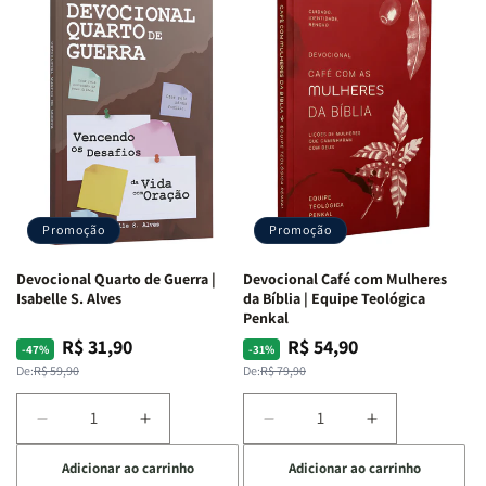
Promoção
Promoção
Devocional Quarto de Guerra |
Devocional Café com Mulheres
Isabelle S. Alves
da Bíblia | Equipe Teológica
Penkal
R$ 31,90
R$ 54,90
Preço
Preço
Preço
Preço
-47%
-31%
normal
promocional
normal
promocional
De:
R$ 59,90
De:
R$ 79,90
Diminuir
Aumentar
Diminuir
Aumentar
a
a
a
a
Adicionar ao carrinho
Adicionar ao carrinho
quantidade
quantidade
quantidade
quantidade