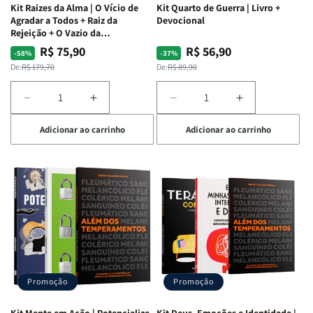
Kit Raizes da Alma | O Vício de
Kit Quarto de Guerra | Livro +
Agradar a Todos + Raiz da
Devocional
Rejeição + O Vazio da
Insatisfação.
R$ 75,90
R$ 56,90
Preço
Preço
Preço
Preço
-58%
-37%
normal
promocional
normal
promocional
De:
R$ 179,70
De:
R$ 89,90
Diminuir
Aumentar
Diminuir
Aumentar
a
a
a
a
Adicionar ao carrinho
Adicionar ao carrinho
quantidade
quantidade
quantidade
quantidade
de
de
de
de
Kit
Kit
Kit
Kit
Raizes
Raizes
Quarto
Quarto
da
da
de
de
Alma
Alma
Guerra
Guerra
|
|
|
|
O
O
Livro
Livro
Vício
Vício
+
+
de
de
Devocional
Devocional
Agradar
Agradar
Promoção
Promoção
a
a
Todos
Todos