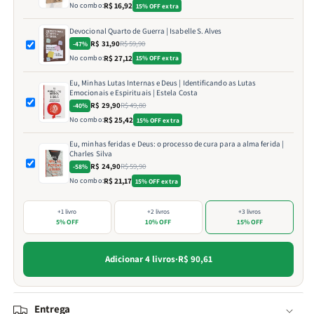
No combo:
R$ 16,92
15% OFF extra
Devocional Quarto de Guerra | Isabelle S. Alves
R$ 31,90
R$ 59,90
-47%
No combo:
R$ 27,12
15% OFF extra
Eu, Minhas Lutas Internas e Deus | Identificando as Lutas
Emocionais e Espirituais | Estela Costa
R$ 29,90
R$ 49,80
-40%
No combo:
R$ 25,42
15% OFF extra
Eu, minhas feridas e Deus: o processo de cura para a alma ferida |
Charles Silva
R$ 24,90
R$ 59,90
-58%
No combo:
R$ 21,17
15% OFF extra
+1 livro
+2 livros
+3 livros
5% OFF
10% OFF
15% OFF
Adicionar 4 livros
·
R$ 90,61
Entrega