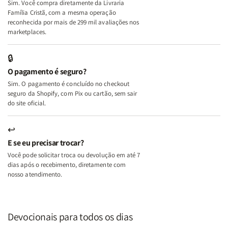
Sim. Você compra diretamente da Livraria
+
+
Família Cristã, com a mesma operação
A
A
reconhecida por mais de 299 mil avaliações nos
Mulher
Mulher
marketplaces.
que
que
Edifica
Edifica
🔒
o
o
O pagamento é seguro?
Lar
Lar
Sim. O pagamento é concluído no checkout
seguro da Shopify, com Pix ou cartão, sem sair
do site oficial.
↩
E se eu precisar trocar?
Você pode solicitar troca ou devolução em até 7
dias após o recebimento, diretamente com
nosso atendimento.
Devocionais para todos os dias