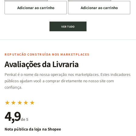
a
a
a
a
Adicionar ao carrinho
Adicionar ao carrinho
quantidade
quantidade
quantidade
quantidade
de
de
de
de
Jogo
Jogo
Jogo
Jogo
VER TUDO
Bíblico
Bíblico
da
da
de
de
memória
memória
Cartas
Cartas
|
|
|
|
Arca
Arca
Famílias
Famílias
de
de
REPUTAÇÃO CONSTRUÍDA NOS MARKETPLACES
da
da
Noé
Noé
Avaliações da Livraria
Bíblia
Bíblia
-
-
Penkal é o nome da nossa operação nos marketplaces. Estes indicadores
Penkal
Penkal
públicos ajudam você a comprar diretamente no nosso site com
confiança.
★★★★★
4,9
de 5
Nota pública da loja na Shopee