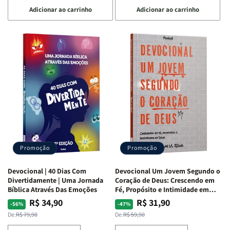
a
a
a
a
Adicionar ao carrinho
Adicionar ao carrinho
quantidade
quantidade
quantidade
quantidade
de
de
de
de
Devocional
Devocional
Devocional
Devocional
Quarto
Quarto
Café
Café
de
de
com
com
Guerra
Guerra
Mulheres
Mulheres
|
|
da
da
Isabelle
Isabelle
Bíblia
Bíblia
S.
S.
|
|
Alves
Alves
Equipe
Equipe
Teológica
Teológica
Penkal
Penkal
Promoção
Promoção
Devocional | 40 Dias Com
Devocional Um Jovem Segundo o
Divertidamente | Uma Jornada
Coração de Deus: Crescendo em
Bíblica Através Das Emoções
Fé, Propósito e Intimidade em
Deus
R$ 34,90
R$ 31,90
Preço
Preço
Preço
Preço
-56%
-47%
normal
promocional
normal
promocional
De:
R$ 79,90
De:
R$ 59,90