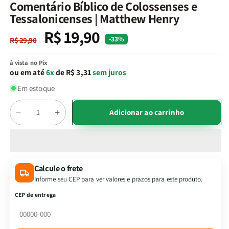
na
Comentário Bíblico de Colossenses e
janela
Tessalonicenses | Matthew Henry
modal
R$ 19,90
Preço
Preço
-33%
R$ 29,90
normal
promocional
à vista no Pix
ou em até
6x
de R$ 3,31
sem juros
Em estoque
Quantidade
Adicionar ao carrinho
Diminuir
Aumentar
a
a
quantidade
quantidade
de
de
Comentário
Comentário
Calcule o frete
Bíblico
Bíblico
Informe seu CEP para ver valores e prazos para este produto.
de
de
Colossenses
Colossenses
CEP de entrega
e
e
Tessalonicenses
Tessalonicenses
|
|