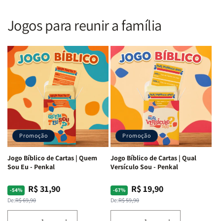
Nova
Nova
|
|
Versão
Versão
PPM
PPM
Jogos para reunir a família
Almeida
Almeida
|
|
|
|
ARC
ARC
Letra
Letra
|
|
Média
Média
Full
Full
&amp;
&amp;
Color
Color
Full
Full
|
|
Color
Color
Capa
Capa
|
|
Dura
Dura
Brochura
Brochura
c/
c/
|
|
Harpa
Harpa
Rei
Rei
|
|
Promoção
Promoção
Leão
Leão
-
-
Cruz
Cruz
Jogo Bíblico de Cartas | Quem
Jogo Bíblico de Cartas | Qual
Laranja
Laranja
Sou Eu - Penkal
Versículo Sou - Penkal
R$ 31,90
R$ 19,90
Preço
Preço
Preço
Preço
-54%
-67%
normal
promocional
normal
promocional
De:
R$ 69,90
De:
R$ 59,90