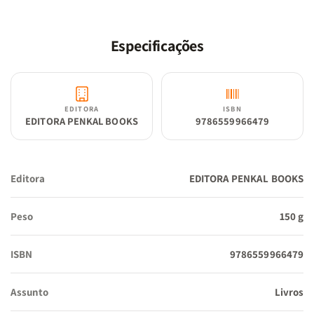
Epístolas, trazendo a beleza e os detalhes do texto bíblico. Este
material é indispensável na busca de um conhecimento mais
profundo e específico da Escritura.
Especificações
EDITORA
ISBN
EDITORA PENKAL BOOKS
9786559966479
Editora
EDITORA PENKAL BOOKS
Peso
150 g
ISBN
9786559966479
Assunto
Livros