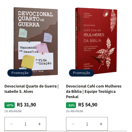
Promoção
Promoção
Devocional Quarto de Guerra |
Devocional Café com Mulheres
Isabelle S. Alves
da Bíblia | Equipe Teológica
Penkal
R$ 31,90
R$ 54,90
Preço
Preço
Preço
Preço
-47%
-31%
normal
promocional
normal
promocional
De:
R$ 59,90
De:
R$ 79,90
Diminuir
Aumentar
Diminuir
Aumentar