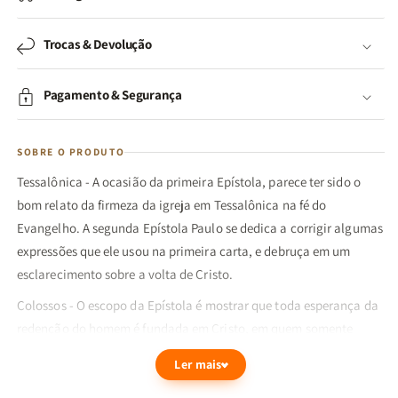
Trocas & Devolução
Pagamento & Segurança
SOBRE O PRODUTO
Tessalônica - A ocasião da primeira Epístola, parece ter sido o
bom relato da firmeza da igreja em Tessalônica na fé do
Evangelho. A segunda Epístola Paulo se dedica a corrigir algumas
expressões que ele usou na primeira carta, e debruça em um
esclarecimento sobre a volta de Cristo.
Colossos - O escopo da Epístola é mostrar que toda esperança da
redenção do homem é fundada em Cristo, em quem somente
estão todas as plenitudes, perfeições e suficiências completas.
Ler mais
Matthew Henry faz um comentário expositivo sobre estas