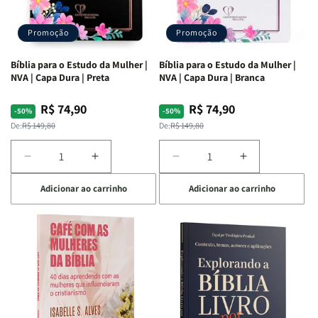
Promoção
Promoção
Bíblia para o Estudo da Mulher |
Bíblia para o Estudo da Mulher |
NVA | Capa Dura | Preta
NVA | Capa Dura | Branca
R$ 74,90
R$ 74,90
Preço
Preço
Preço
Preço
-50%
-50%
normal
promocional
normal
promocional
De:
R$ 149,80
De:
R$ 149,80
Diminuir
Aumentar
Diminuir
Aumentar
a
a
a
a
Adicionar ao carrinho
Adicionar ao carrinho
quantidade
quantidade
quantidade
quantidade
de
de
de
de
Bíblia
Bíblia
Bíblia
Bíblia
para
para
para
para
o
o
o
o
Estudo
Estudo
Estudo
Estudo
da
da
da
da
Mulher
Mulher
Mulher
Mulher
|
|
|
|