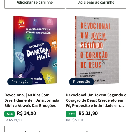
Adicionar ao carrinho
Adicionar ao carrinho
quantidade
quantidade
quantidade
quantidade
de
de
de
de
Devocional
Devocional
Devocional
Devocional
Quarto
Quarto
Café
Café
de
de
com
com
Guerra
Guerra
Mulheres
Mulheres
|
|
da
da
Isabelle
Isabelle
Bíblia
Bíblia
S.
S.
|
|
Alves
Alves
Equipe
Equipe
Teológica
Teológica
Penkal
Penkal
Promoção
Promoção
Devocional | 40 Dias Com
Devocional Um Jovem Segundo o
Divertidamente | Uma Jornada
Coração de Deus: Crescendo em
Bíblica Através Das Emoções
Fé, Propósito e Intimidade em
Deus
R$ 34,90
R$ 31,90
Preço
Preço
Preço
Preço
-56%
-47%
normal
promocional
normal
promocional
De:
R$ 79,90
De:
R$ 59,90