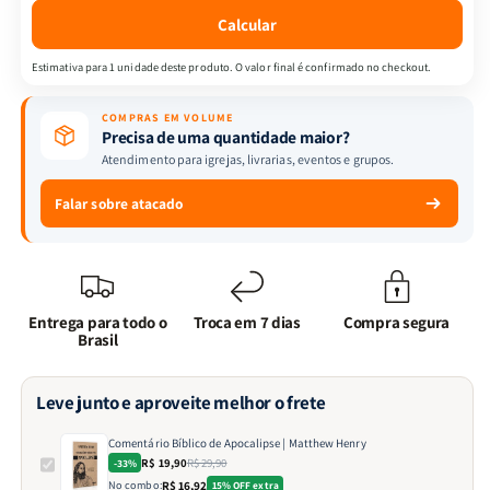
Calcular
Estimativa para 1 unidade deste produto. O valor final é confirmado no checkout.
COMPRAS EM VOLUME
Precisa de uma quantidade maior?
Atendimento para igrejas, livrarias, eventos e grupos.
Falar sobre atacado
Entrega para todo o
Troca em 7 dias
Compra segura
Brasil
Leve junto e aproveite melhor o frete
Comentário Bíblico de Apocalipse | Matthew Henry
R$ 19,90
R$ 29,90
-33%
No combo:
R$ 16,92
15% OFF extra