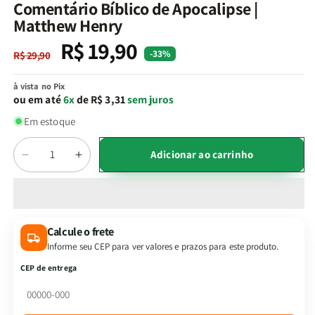
na
Comentário Bíblico de Apocalipse |
janela
Matthew Henry
modal
R$ 19,90
Preço
Preço
-33%
R$ 29,90
normal
promocional
à vista no Pix
ou em até
6x
de R$ 3,31
sem juros
Em estoque
Quantidade
Adicionar ao carrinho
Diminuir
Aumentar
a
a
quantidade
quantidade
de
de
Comentário
Comentário
Calcule o frete
Bíblico
Bíblico
Informe seu CEP para ver valores e prazos para este produto.
de
de
Apocalipse
Apocalipse
CEP de entrega
|
|
Matthew
Matthew
Henry
Henry