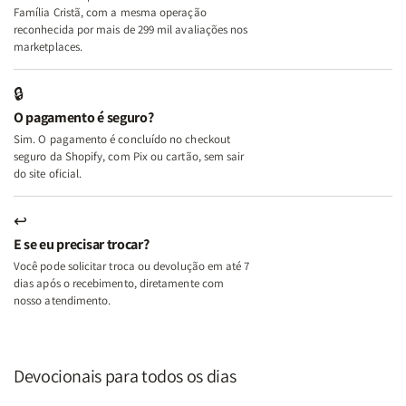
+
+
Família Cristã, com a mesma operação
A
A
reconhecida por mais de 299 mil avaliações nos
Mulher
Mulher
marketplaces.
que
que
Edifica
Edifica
🔒
o
o
O pagamento é seguro?
Lar
Lar
Sim. O pagamento é concluído no checkout
seguro da Shopify, com Pix ou cartão, sem sair
do site oficial.
↩
E se eu precisar trocar?
Você pode solicitar troca ou devolução em até 7
dias após o recebimento, diretamente com
nosso atendimento.
Devocionais para todos os dias