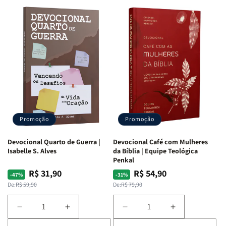
Promoção
Promoção
Devocional Quarto de Guerra |
Devocional Café com Mulheres
Isabelle S. Alves
da Bíblia | Equipe Teológica
Penkal
R$ 31,90
R$ 54,90
Preço
Preço
Preço
Preço
-47%
-31%
normal
promocional
normal
promocional
De:
R$ 59,90
De:
R$ 79,90
Diminuir
Aumentar
Diminuir
Aumentar
a
a
a
a