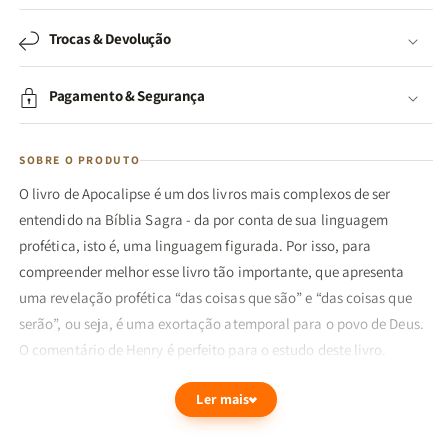
Trocas & Devolução
Pagamento & Segurança
SOBRE O PRODUTO
O livro de Apocalipse é um dos livros mais complexos de ser
entendido na Bíblia Sagra - da por conta de sua linguagem
profética, isto é, uma linguagem figurada. Por isso, para
compreender melhor esse livro tão importante, que apresenta
uma revelação profética “das coisas que são” e “das coisas que
serão”, ou seja, é uma exortação atemporal para o povo de Deus.
O comentário de Henry é perfeito para o estudo deste livro.
Matthew explica de forma didática e iluminadora as revelações
Ler mais
de João contidas no livro de Apocalipse. Ele apresenta versículo
por versículo — estruturado em forma de perícope — com