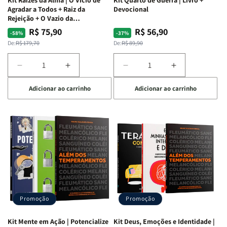
Agradar a Todos + Raiz da
Devocional
Rejeição + O Vazio da
Insatisfação.
R$ 75,90
R$ 56,90
Preço
Preço
Preço
Preço
-58%
-37%
normal
promocional
normal
promocional
De:
R$ 179,70
De:
R$ 89,90
Diminuir
Aumentar
Diminuir
Aumentar
a
a
a
a
Adicionar ao carrinho
Adicionar ao carrinho
quantidade
quantidade
quantidade
quantidade
de
de
de
de
Kit
Kit
Kit
Kit
Raizes
Raizes
Quarto
Quarto
da
da
de
de
Alma
Alma
Guerra
Guerra
|
|
|
|
O
O
Livro
Livro
Vício
Vício
+
+
de
de
Devocional
Devocional
Agradar
Agradar
Promoção
Promoção
a
a
Todos
Todos
Kit Mente em Ação | Potencialize
Kit Deus, Emoções e Identidade |