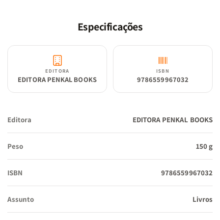
aplicações e estudos. Obra perfeita para pes - soas que estão
começando a estudar esse livro Bíblico, mas perfeito também
Especificações
para acadêmicos mais avançados em conhecimento.
EDITORA
ISBN
EDITORA PENKAL BOOKS
9786559967032
Editora
EDITORA PENKAL BOOKS
Peso
150 g
ISBN
9786559967032
Assunto
Livros