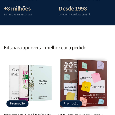
+8 milhões
Desde 1998
ENTREGAS REALIZADAS
LIVRARIA FAMÍLIA CRISTÃ
Kits para aproveitar melhor cada pedido
Promoção
Promoção
Kit Raizes da Alma | O Vício de
Kit Quarto de Guerra | Livro +