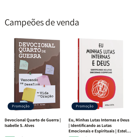
Campeões de venda
Promoção
Promoção
Devocional Quarto de Guerra |
Eu, Minhas Lutas Internas e Deus
Isabelle S. Alves
| Identificando as Lutas
Emocionais e Espirituais | Estela
Costa