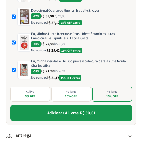
Devocional Quarto de Guerra | Isabelle S. Alves
R$ 31,90
R$ 59,90
-47%
No combo:
R$ 27,12
15% OFF extra
Eu, Minhas Lutas Internas e Deus | Identificando as Lutas
Emocionais e Espirituais | Estela Costa
R$ 29,90
R$ 49,80
-40%
No combo:
R$ 25,42
15% OFF extra
Eu, minhas feridas e Deus: o processo de cura para a alma ferida |
Charles Silva
R$ 24,90
R$ 59,90
-58%
No combo:
R$ 21,17
15% OFF extra
+1 livro
+2 livros
+3 livros
5% OFF
10% OFF
15% OFF
Adicionar 4 livros
·
R$ 90,61
Entrega