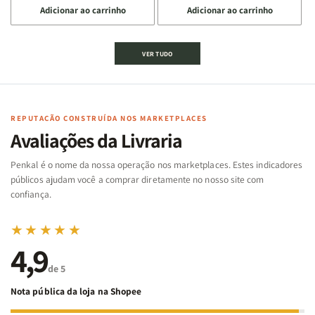
Adicionar ao carrinho
Adicionar ao carrinho
quantidade
quantidade
quantidade
quantidade
de
de
de
de
Jogo
Jogo
Jogo
Jogo
VER TUDO
Bíblico
Bíblico
da
da
de
de
memória
memória
Cartas
Cartas
|
|
|
|
Arca
Arca
Famílias
Famílias
de
de
REPUTAÇÃO CONSTRUÍDA NOS MARKETPLACES
da
da
Noé
Noé
Avaliações da Livraria
Bíblia
Bíblia
-
-
Penkal é o nome da nossa operação nos marketplaces. Estes indicadores
Penkal
Penkal
públicos ajudam você a comprar diretamente no nosso site com
confiança.
★★★★★
4,9
de 5
Nota pública da loja na Shopee