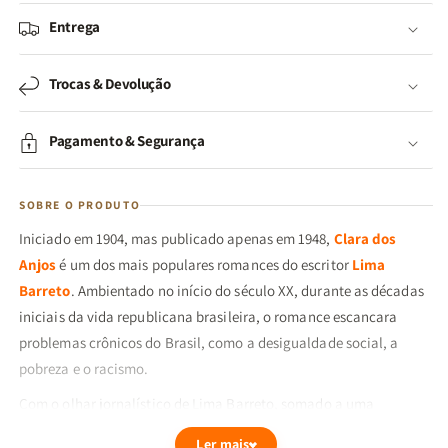
Entrega
Trocas & Devolução
Pagamento & Segurança
SOBRE O PRODUTO
Iniciado em 1904, mas publicado apenas em 1948,
Clara dos
Anjos
é um dos mais populares romances do escritor
Lima
Barreto
. Ambientado no início do século XX, durante as décadas
iniciais da vida republicana brasileira, o romance escancara
problemas crônicos do Brasil, como a desigualdade social, a
pobreza e o racismo.
Com o olhar jornalístico de Lima Barreto, somado a uma
linguagem direta e espontânea, o leitor acompanhará, na pele de
Ler mais