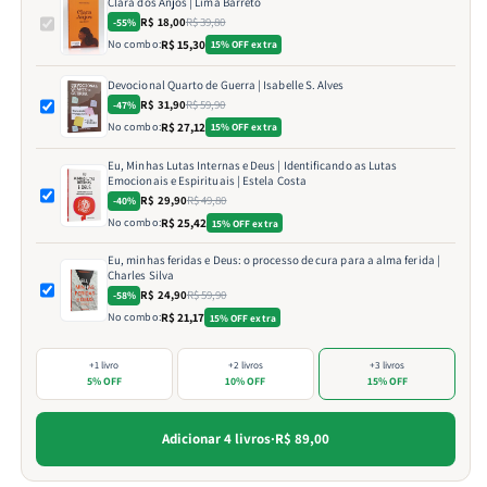
Clara dos Anjos | Lima Barreto
R$ 18,00
R$ 39,80
-55%
No combo:
R$ 15,30
15% OFF extra
Devocional Quarto de Guerra | Isabelle S. Alves
R$ 31,90
R$ 59,90
-47%
No combo:
R$ 27,12
15% OFF extra
Eu, Minhas Lutas Internas e Deus | Identificando as Lutas
Emocionais e Espirituais | Estela Costa
R$ 29,90
R$ 49,80
-40%
No combo:
R$ 25,42
15% OFF extra
Eu, minhas feridas e Deus: o processo de cura para a alma ferida |
Charles Silva
R$ 24,90
R$ 59,90
-58%
No combo:
R$ 21,17
15% OFF extra
+1 livro
+2 livros
+3 livros
5% OFF
10% OFF
15% OFF
Adicionar 4 livros
·
R$ 89,00