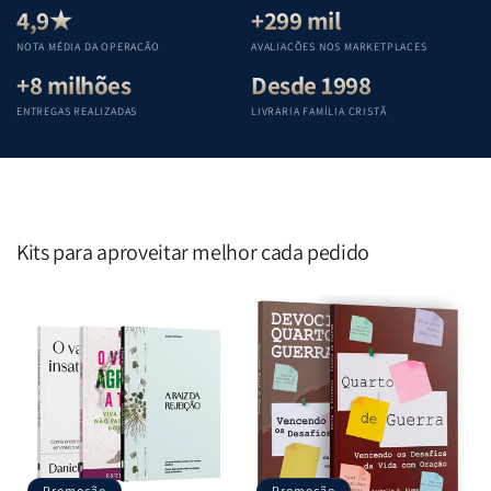
Teológica
Teológica
Teológica
Teológica
4,9★
+299 mil
Penkal
Penkal
Penkal
Penkal
NOTA MÉDIA DA OPERAÇÃO
AVALIAÇÕES NOS MARKETPLACES
+8 milhões
Desde 1998
ENTREGAS REALIZADAS
LIVRARIA FAMÍLIA CRISTÃ
Kits para aproveitar melhor cada pedido
Promoção
Promoção