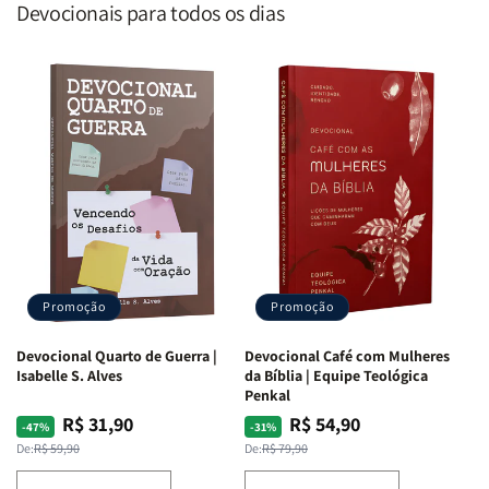
Devocionais para todos os dias
Promoção
Promoção
Devocional Quarto de Guerra |
Devocional Café com Mulheres
Isabelle S. Alves
da Bíblia | Equipe Teológica
Penkal
R$ 31,90
R$ 54,90
Preço
Preço
Preço
Preço
-47%
-31%
normal
promocional
normal
promocional
De:
R$ 59,90
De:
R$ 79,90