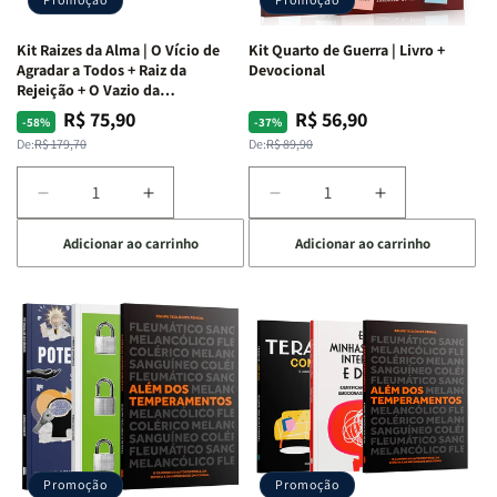
Kit Raizes da Alma | O Vício de
Kit Quarto de Guerra | Livro +
Agradar a Todos + Raiz da
Devocional
Rejeição + O Vazio da
Insatisfação.
R$ 75,90
R$ 56,90
Preço
Preço
Preço
Preço
-58%
-37%
normal
promocional
normal
promocional
De:
R$ 179,70
De:
R$ 89,90
Diminuir
Aumentar
Diminuir
Aumentar
a
a
a
a
Adicionar ao carrinho
Adicionar ao carrinho
quantidade
quantidade
quantidade
quantidade
de
de
de
de
Kit
Kit
Kit
Kit
Raizes
Raizes
Quarto
Quarto
da
da
de
de
Alma
Alma
Guerra
Guerra
|
|
|
|
O
O
Livro
Livro
Vício
Vício
+
+
de
de
Devocional
Devocional
Agradar
Agradar
Promoção
Promoção