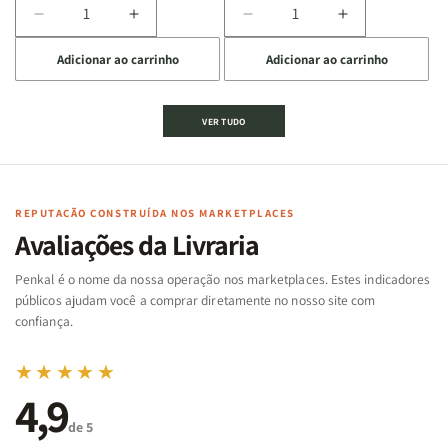
Diminuir
Aumentar
Diminuir
Aumentar
a
a
a
a
Adicionar ao carrinho
Adicionar ao carrinho
quantidade
quantidade
quantidade
quantidade
de
de
de
de
Jogo
Jogo
Jogo
Jogo
VER TUDO
Bíblico
Bíblico
da
da
de
de
memória
memória
Cartas
Cartas
|
|
|
|
Arca
Arca
Famílias
Famílias
de
de
REPUTAÇÃO CONSTRUÍDA NOS MARKETPLACES
da
da
Noé
Noé
Avaliações da Livraria
Bíblia
Bíblia
-
-
Penkal é o nome da nossa operação nos marketplaces. Estes indicadores
Penkal
Penkal
públicos ajudam você a comprar diretamente no nosso site com
confiança.
★★★★★
4,9
de 5