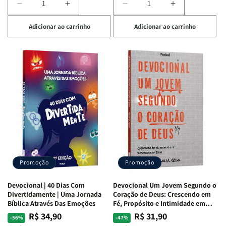
Diminuir
Aumentar
Diminuir
Aumentar
a
a
a
a
Adicionar ao carrinho
Adicionar ao carrinho
quantidade
quantidade
quantidade
quantidade
de
de
de
de
Devocional
Devocional
Devocional
Devocional
Quarto
Quarto
Café
Café
de
de
com
com
Guerra
Guerra
Mulheres
Mulheres
|
|
da
da
Isabelle
Isabelle
Bíblia
Bíblia
S.
S.
|
|
Alves
Alves
Equipe
Equipe
Teológica
Teológica
Penkal
Penkal
Promoção
Promoção
Devocional | 40 Dias Com
Devocional Um Jovem Segundo o
Divertidamente | Uma Jornada
Coração de Deus: Crescendo em
Bíblica Através Das Emoções
Fé, Propósito e Intimidade em
Deus
R$ 34,90
R$ 31,90
Preço
Preço
Preço
Preço
-56%
-47%