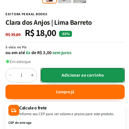
na
n
janela
j
modal
m
EDITORA PENKAL BOOKS
Clara dos Anjos | Lima Barreto
R$ 18,00
Preço
Preço
-55%
R$ 39,80
normal
promocional
à vista no Pix
ou em até
6x
de R$ 3,00
sem juros
Em estoque
Quantidade
Adicionar ao carrinho
Diminuir
Aumentar
a
a
quantidade
quantidade
Compre já
de
de
Clara
Clara
Calcule o frete
dos
dos
Anjos
Anjos
Informe seu CEP para ver valores e prazos para este produto.
|
|
CEP de entrega
Lima
Lima