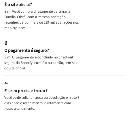
e
e
É o site oficial?
Deus
Deus
Sim. Você compra diretamente da Livraria
+
+
Família Cristã, com a mesma operação
A
A
reconhecida por mais de 299 mil avaliações nos
Mulher
Mulher
marketplaces.
que
que
Edifica
Edifica
🔒
o
o
O pagamento é seguro?
Lar
Lar
Sim. O pagamento é concluído no checkout
seguro da Shopify, com Pix ou cartão, sem sair
do site oficial.
↩
E se eu precisar trocar?
Você pode solicitar troca ou devolução em até 7
dias após o recebimento, diretamente com
nosso atendimento.