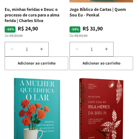
Espirituais
Espirituais
Eu, minhas feridas e Deus: o
Jogo Bíblico de Cartas | Quem
|
|
processo de cura para a alma
Sou Eu - Penkal
Estela
Estela
ferida | Charles Silva
Costa
Costa
R$ 24,90
R$ 31,90
Preço
Preço
Preço
Preço
-58%
-54%
normal
promocional
normal
promocional
De:
R$ 59,90
De:
R$ 69,90
Diminuir
Aumentar
Diminuir
Aumentar
a
a
a
a
Adicionar ao carrinho
Adicionar ao carrinho
quantidade
quantidade
quantidade
quantidade
de
de
de
de
Eu,
Eu,
Jogo
Jogo
minhas
minhas
Bíblico
Bíblico
feridas
feridas
de
de
e
e
Cartas
Cartas
Deus:
Deus:
|
|
o
o
Quem
Quem
processo
processo
Sou
Sou
de
de
Eu
Eu
cura
cura
-
-
para
para
Penkal
Penkal