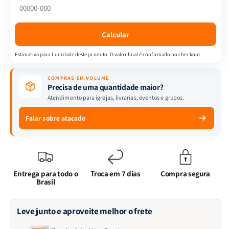
Barreto
Barreto
Calcular
Estimativa para 1 unidade deste produto. O valor final é confirmado no checkout.
COMPRAS EM VOLUME
Precisa de uma quantidade maior?
Atendimento para igrejas, livrarias, eventos e grupos.
Falar sobre atacado
Entrega para todo o
Troca em 7 dias
Compra segura
Brasil
Leve junto e aproveite melhor o frete