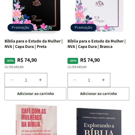
Promoção
Promoção
Bíblia para o Estudo da Mulher |
Bíblia para o Estudo da Mulher |
NVA | Capa Dura | Preta
NVA | Capa Dura | Branca
R$ 74,90
R$ 74,90
Preço
Preço
Preço
Preço
-50%
-50%
normal
promocional
normal
promocional
De:
R$ 149,80
De:
R$ 149,80
Diminuir
Aumentar
Diminuir
Aumentar
a
a
a
a
Adicionar ao carrinho
Adicionar ao carrinho
quantidade
quantidade
quantidade
quantidade
de
de
de
de
Bíblia
Bíblia
Bíblia
Bíblia
para
para
para
para
o
o
o
o
Estudo
Estudo
Estudo
Estudo
da
da
da
da