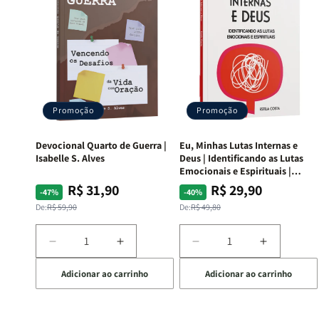
Promoção
Promoção
Devocional Quarto de Guerra |
Eu, Minhas Lutas Internas e
Isabelle S. Alves
Deus | Identificando as Lutas
Emocionais e Espirituais |
Estela Costa
R$ 31,90
R$ 29,90
Preço
Preço
Preço
Preço
-47%
-40%
normal
promocional
normal
promocional
De:
R$ 59,90
De:
R$ 49,80
Diminuir
Aumentar
Diminuir
Aumentar
a
a
a
a
Adicionar ao carrinho
Adicionar ao carrinho
quantidade
quantidade
quantidade
quantida
de
de
de
de
Devocional
Devocional
Eu,
Eu,