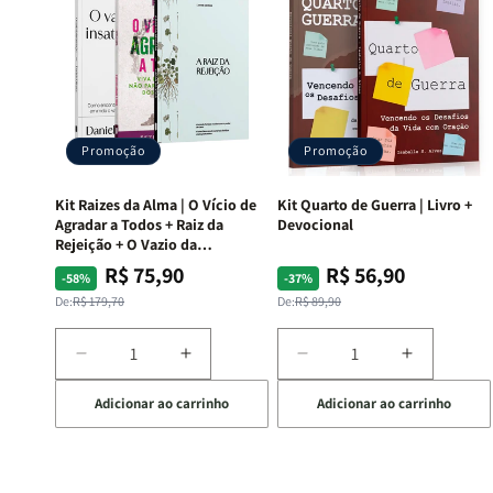
Promoção
Promoção
Kit Raizes da Alma | O Vício de
Kit Quarto de Guerra | Livro +
Agradar a Todos + Raiz da
Devocional
Rejeição + O Vazio da
Insatisfação.
R$ 75,90
R$ 56,90
Preço
Preço
Preço
Preço
-58%
-37%
normal
promocional
normal
promocional
De:
R$ 179,70
De:
R$ 89,90
Diminuir
Aumentar
Diminuir
Aumentar
a
a
a
a
Adicionar ao carrinho
Adicionar ao carrinho
quantidade
quantidade
quantidade
quantida
de
de
de
de
Kit
Kit
Kit
Kit
Raizes
Raizes
Quarto
Quarto