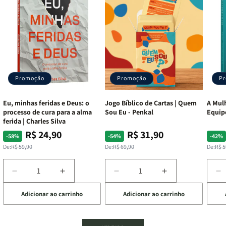
Promoção
Promoção
P
Eu, minhas feridas e Deus: o
Jogo Bíblico de Cartas | Quem
A Mulh
processo de cura para a alma
Sou Eu - Penkal
Equip
ferida | Charles Silva
R$ 24,90
R$ 31,90
Preço
Preço
Preço
Preço
Pre
Pre
-58%
-54%
-42%
normal
promocional
normal
promocional
nor
pro
De:
R$ 59,90
De:
R$ 69,90
De:
R$ 5
Diminuir
Aumentar
Diminuir
Aumentar
D
a
a
a
a
a
Adicionar ao carrinho
Adicionar ao carrinho
de
quantidade
quantidade
quantidade
quantidade
q
de
de
de
de
d
Eu,
Eu,
Jogo
Jogo
A