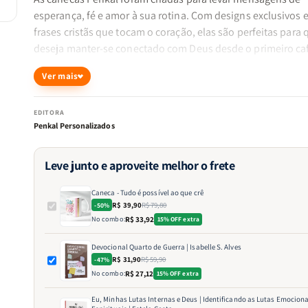
esperança, fé e amor à sua rotina. Com designs exclusivos 
frases cristãs que tocam o coração, elas são perfeitas para
deseja manter-se conectado com Deus desde o primeiro ca
dia. Ideal para presentear quem você ama ou para fortalece
Ver mais
própria caminhada espiritual com pequenos lembretes de 
Deus está sempre presente.
EDITORA
Penkal Personalizados
Transforme um momento simples em uma experiência d
Leve junto e aproveite melhor o frete
devoção.
Caneca - Tudo é possível ao que crê
R$ 39,90
R$ 79,80
-50%
“Em tudo dai graças.” – 1 Tessalonicenses 5:18
No combo:
R$ 33,92
15% OFF extra
Devocional Quarto de Guerra | Isabelle S. Alves
R$ 31,90
R$ 59,90
-47%
No combo:
R$ 27,12
15% OFF extra
Eu, Minhas Lutas Internas e Deus | Identificando as Lutas Emociona