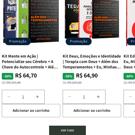
Promoção
Promoção
P
Kit Mente em Ação |
Kit Deus, Emoções e Identidade
Kit Ed
Potencialize seu Cérebro + A
| Terapia com Deus + Além dos
Eu, Mi
Chave do Autocontrole + Além
Temperamentos + Eu, Minhas
Deus +
dos Temperamentos
Feridas e Deus
Lar
R$ 64,70
R$ 64,90
Preço
Preço
Preço
Preço
Pre
Pre
-50%
-50%
-50%
normal
promocional
normal
promocional
nor
pro
De:
R$ 129,40
De:
R$ 129,80
De:
R$ 9
Diminuir
Aumentar
Diminuir
Aumentar
D
a
a
a
a
a
Adicionar ao carrinho
Adicionar ao carrinho
de
quantidade
quantidade
quantidade
quantidade
q
de
de
de
de
d
Kit
Kit
Kit
Kit
Ki
Mente
Mente
Deus,
Deus,
E
VER TUDO