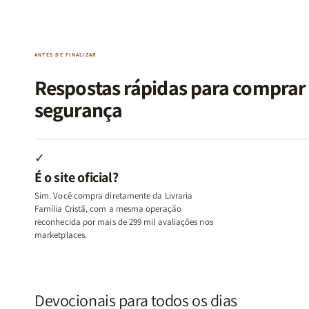
da
da
de
de
Alma
Alma
Guerra
Guerra
|
|
|
|
O
O
Livro
Livro
ANTES DE FINALIZAR
Vício
Vício
+
+
de
de
Devocional
Devocion
Respostas rápidas para compra
Agradar
Agradar
segurança
a
a
Todos
Todos
+
+
Raiz
Raiz
✓
da
da
É o site oficial?
Rejeição
Rejeição
+
+
Sim. Você compra diretamente da Livraria
O
O
Família Cristã, com a mesma operação
Vazio
Vazio
reconhecida por mais de 299 mil avaliações nos
marketplaces.
da
da
Insatisfação.
Insatisfação.
Devocionais para todos os dias