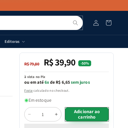
Pesquisar
Fazer
Carrinho
login
Editoras
R$ 39,90
Preço
Preço
-50%
R$ 79,80
normal
promocional
à vista no Pix
ou em até
6x
de R$ 6,65
sem juros
Frete
calculado no checkout.
Em estoque
Quantidade
Adicionar ao
carrinho
Diminuir
Aumentar
a
a