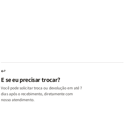
ares
Lares
Livros
Livros
e
de
|
|
az
Paz
Virtudes
Virtudes
|
de
de
u,
Eu,
uma
uma
inhas
Minhas
Mulher
Mulher
utas
Lutas
Segundo
Segundo
ternas
Internas
Deus
Deus
e
eus
Deus
s
+
↩
A
E se eu precisar trocar?
ulher
Mulher
ue
que
Você pode solicitar troca ou devolução em até 7
ifica
Edifica
dias após o recebimento, diretamente com
o
nosso atendimento.
ar
Lar