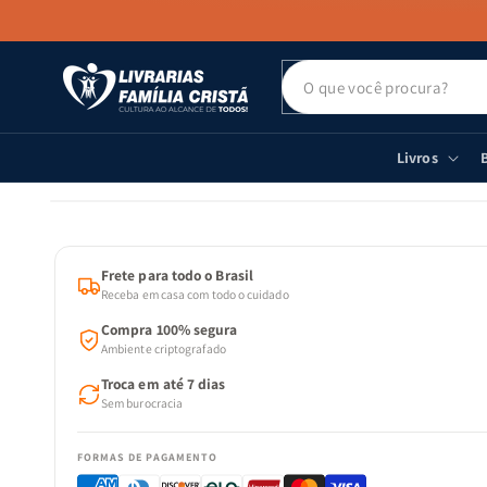
PULAR PARA
O CONTEÚDO
Livros
B
PULAR PARA
AS
INFORMAÇÕES
DO PRODUTO
Frete para todo o Brasil
Receba em casa com todo o cuidado
Compra 100% segura
Ambiente criptografado
Troca em até 7 dias
Sem burocracia
FORMAS DE PAGAMENTO