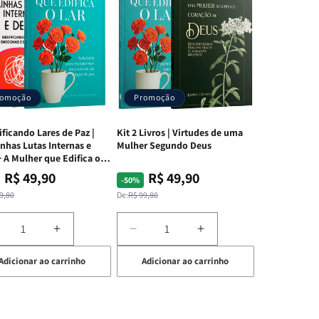
romoção
Promoção
ificando Lares de Paz |
Kit 2 Livros | Virtudes de uma
nhas Lutas Internas e
Mulher Segundo Deus
 A Mulher que Edifica o
R$ 49,90
R$ 49,90
ço
ço
Preço
Preço
-50%
mal
mocional
normal
promocional
9,80
De:
R$ 99,80
iminuir
Aumentar
Diminuir
Aumentar
a
a
a
Adicionar ao carrinho
Adicionar ao carrinho
uantidade
quantidade
quantidade
quantidade
e
de
de
de
t
Kit
Kit
Kit
dificando
Edificando
2
2