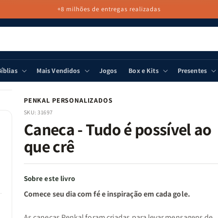
+8 milhões de entregas realizadas
íblias
Mais Vendidos
Jogos
Box e Kits
Presentes
PENKAL PERSONALIZADOS
SKU:
31697
Caneca - Tudo é possível ao
que crê
Sobre este livro
Comece seu dia com fé e inspiração em cada gole.
As canecas Penkal foram criadas para levar mensagens de