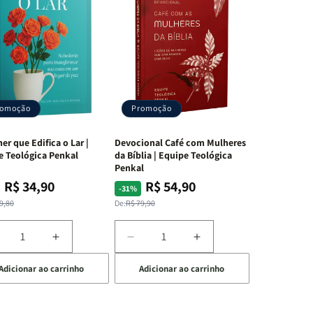
romoção
Promoção
er que Edifica o Lar |
Devocional Café com Mulheres
e Teológica Penkal
da Bíblia | Equipe Teológica
Penkal
R$ 34,90
R$ 54,90
ço
ço
Preço
Preço
-31%
mal
mocional
normal
promocional
9,80
De:
R$ 79,90
iminuir
Aumentar
Diminuir
Aumentar
a
a
a
Adicionar ao carrinho
Adicionar ao carrinho
uantidade
quantidade
quantidade
quantidade
e
de
de
de
A
Devocional
Devocional