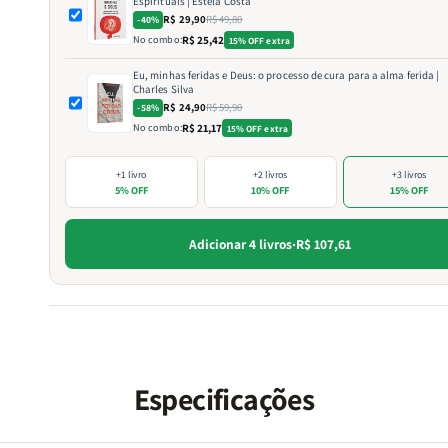
Espirituais | Estela Costa
R$ 29,90
R$ 49,80
-40%
No combo:
R$ 25,42
15% OFF extra
Eu, minhas feridas e Deus: o processo de cura para a alma ferida |
Charles Silva
R$ 24,90
R$ 59,90
-58%
No combo:
R$ 21,17
15% OFF extra
+1 livro
+2 livros
+3 livros
5% OFF
10% OFF
15% OFF
Adicionar 4 livros
·
R$ 107,61
Especificações