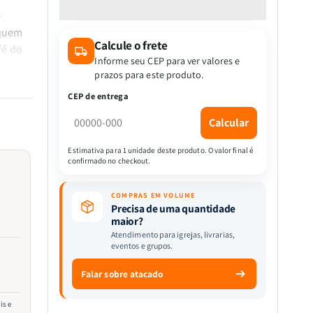
quantidade
quantidade
e
de
de
Caneca
Caneca
 quem
Calcule o frete
-
-
fé do
Tudo
Tudo
Informe seu CEP para ver valores e
r sua
é
é
prazos para este produto.
que
possível
possível
CEP de entrega
ao
ao
que
que
Calcular
crê
crê
Estimativa para 1 unidade deste produto. O valor final é
e
confirmado no checkout.
COMPRAS EM VOLUME
Precisa de uma quantidade
maior?
Atendimento para igrejas, livrarias,
eventos e grupos.
Falar sobre atacado
is e