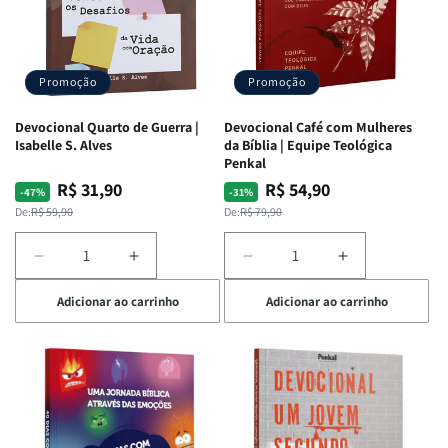
Promoção
Promoção
Devocional Quarto de Guerra |
Devocional Café com Mulheres
Isabelle S. Alves
da Bíblia | Equipe Teológica
Penkal
R$ 31,90
R$ 54,90
Preço
Preço
Preço
Preço
-47%
-31%
normal
promocional
normal
promocional
De:
R$ 59,90
De:
R$ 79,90
Diminuir
Aumentar
Diminuir
Aumentar
a
a
a
a
Adicionar ao carrinho
Adicionar ao carrinho
quantidade
quantidade
quantidade
quantidade
de
de
de
de
Devocional
Devocional
Devocional
Devocional
Quarto
Quarto
Café
Café
de
de
com
com
Guerra
Guerra
Mulheres
Mulheres
|
|
da
da