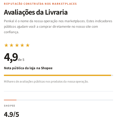
Famílias
Famílias
de
de
REPUTAÇÃO CONSTRUÍDA NOS MARKETPLACES
da
da
Noé
Noé
Avaliações da Livraria
Bíblia
Bíblia
-
-
Penkal é o nome da nossa operação nos marketplaces. Estes indicadores
Penkal
Penkal
públicos ajudam você a comprar diretamente no nosso site com
confiança.
★★★★★
4,9
de 5
Nota pública da loja na Shopee
Milhares de avaliações públicas nos produtos da nossa operação.
SHOPEE
4,9/5