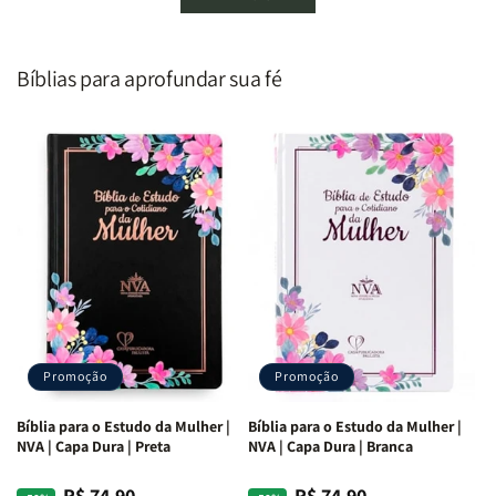
um
um
De
De
Homem
Homem
Todo
Todo
Segundo
Segundo
Homem
Homem
o
o
|
|
Bíblias para aprofundar sua fé
Coração
Coração
Equipe
Equipe
de
de
Teológica
Teológica
Deus
Deus
Penkal
Penkal
|
|
Adriel
Adriel
Ribeiro
Ribeiro
Promoção
Promoção
Bíblia para o Estudo da Mulher |
Bíblia para o Estudo da Mulher |
NVA | Capa Dura | Preta
NVA | Capa Dura | Branca
R$ 74,90
R$ 74,90