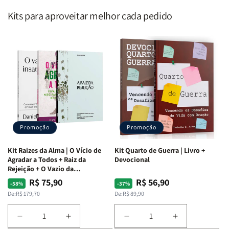
Kits para aproveitar melhor cada pedido
Promoção
Promoção
Kit Raizes da Alma | O Vício de
Kit Quarto de Guerra | Livro +
Agradar a Todos + Raiz da
Devocional
Rejeição + O Vazio da
Insatisfação.
R$ 75,90
R$ 56,90
Preço
Preço
Preço
Preço
-58%
-37%
normal
promocional
normal
promocional
De:
R$ 179,70
De:
R$ 89,90
Diminuir
Aumentar
Diminuir
Aumentar