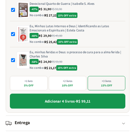
Devocional Quarto de Guerra | Isabelle S. Alves
R$ 31,90
R$ 59,90
-47%
No combo:
R$ 27,12
15% OFF extra
Eu, Minhas Lutas Internas e Deus | Identificando as Lutas
Emocionais e Espirituais | Estela Costa
R$ 29,90
R$ 49,80
-40%
No combo:
R$ 25,42
15% OFF extra
Eu, minhas feridas e Deus: o processo de cura para a alma ferida |
Charles Silva
R$ 24,90
R$ 59,90
-58%
No combo:
R$ 21,17
15% OFF extra
+1 livro
+2 livros
+3 livros
5% OFF
10% OFF
15% OFF
Adicionar 4 livros
·
R$ 99,11
Entrega