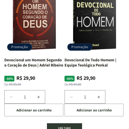
Dias
Dias
Segundo
Segundo
Com
Com
o
o
Divertidamente
Divertidamente
Coração
Coração
|
|
de
de
Uma
Uma
Deus:
Deus:
Jornada
Jornada
Crescendo
Crescendo
Bíblica
Bíblica
em
em
Através
Através
Fé,
Fé,
Promoção
Promoção
Das
Das
Propósito
Propósito
Emoções
Emoções
e
e
Devocional um Homem Segundo
Devocional De Todo Homem |
Intimidade
Intimidade
o Coração de Deus | Adriel Ribeiro
Equipe Teológica Penkal
em
em
Deus
Deus
R$ 29,90
R$ 29,90
Preço
Preço
Preço
Preço
-50%
-50%
normal
promocional
normal
promocional
De:
R$ 59,90
De:
R$ 59,80
Diminuir
Aumentar
Diminuir
Aumentar
a
a
a
a
Adicionar ao carrinho
Adicionar ao carrinho
quantidade
quantidade
quantidade
quantidade
de
de
de
de
Devocional
Devocional
Devocional
Devocional
VER TUDO