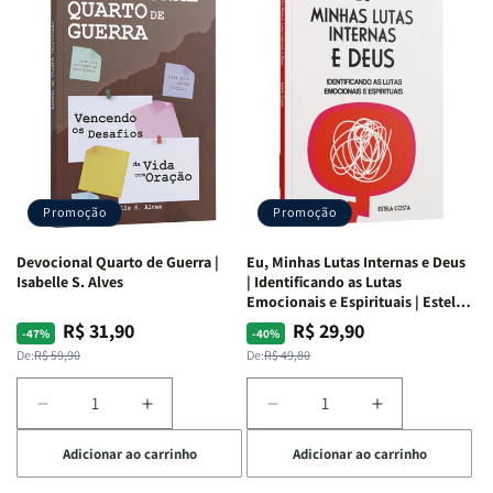
Promoção
Promoção
Devocional Quarto de Guerra |
Eu, Minhas Lutas Internas e Deus
Isabelle S. Alves
| Identificando as Lutas
Emocionais e Espirituais | Estela
Costa
R$ 31,90
R$ 29,90
Preço
Preço
Preço
Preço
-47%
-40%
normal
promocional
normal
promocional
De:
R$ 59,90
De:
R$ 49,80
Diminuir
Aumentar
Diminuir
Aumentar
a
a
a
a
Adicionar ao carrinho
Adicionar ao carrinho
quantidade
quantidade
quantidade
quantidade
de
de
de
de