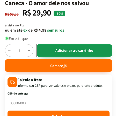
na
Caneca - O amor dele nos salvou
janela
modal
R$ 29,90
Preço
Preço
-50%
R$ 59,80
normal
promocional
à vista no Pix
ou em até
6x
de R$ 4,98
sem juros
Em estoque
Quantidade
Adicionar ao carrinho
Diminuir
Aumentar
a
a
quantidade
quantidade
Compre já
de
de
Caneca
Caneca
Calcule o frete
-
-
O
O
Informe seu CEP para ver valores e prazos para este produto.
amor
amor
CEP de entrega
dele
dele
nos
nos
salvou
salvou