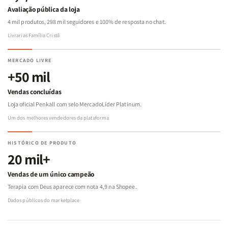
Avaliação pública da loja
4 mil produtos, 298 mil seguidores e 100% de resposta no chat.
Livrarias Família Cristã
MERCADO LIVRE
+50 mil
Vendas concluídas
Loja oficial Penkall com selo MercadoLíder Platinum.
Um dos melhores vendedores da plataforma
HISTÓRICO DE PRODUTO
20 mil+
Vendas de um único campeão
Terapia com Deus aparece com nota 4,9 na Shopee.
Dados públicos do marketplace