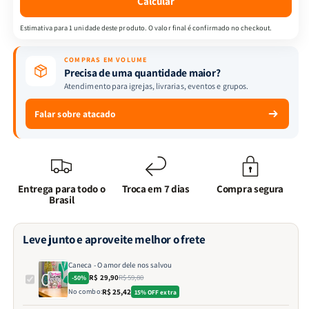
Calcular
Estimativa para 1 unidade deste produto. O valor final é confirmado no checkout.
COMPRAS EM VOLUME
Precisa de uma quantidade maior?
Atendimento para igrejas, livrarias, eventos e grupos.
Falar sobre atacado
Entrega para todo o
Troca em 7 dias
Compra segura
Brasil
Leve junto e aproveite melhor o frete
Caneca - O amor dele nos salvou
R$ 29,90
R$ 59,80
-50%
No combo:
R$ 25,42
15% OFF extra