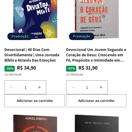
Isabelle
Isabelle
Bíblia
Bíblia
S.
S.
|
|
Alves
Alves
Equipe
Equipe
Teológica
Teológica
Penkal
Penkal
Promoção
Promoção
Devocional | 40 Dias Com
Devocional Um Jovem Segundo o
Divertidamente | Uma Jornada
Coração de Deus: Crescendo em
Bíblica Através Das Emoções
Fé, Propósito e Intimidade em
Deus
R$ 34,90
R$ 31,90
Preço
Preço
Preço
Preço
-56%
-47%
normal
promocional
normal
promocional
De:
R$ 79,90
De:
R$ 59,90
Diminuir
Aumentar
Diminuir
Aumentar
a
a
a
a
Adicionar ao carrinho
Adicionar ao carrinho
quantidade
quantidade
quantidade
quantidade
de
de
de
de
Devocional
Devocional
Devocional
Devocional
|
|
Um
Um
40
40
Jovem
Jovem