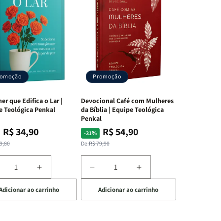
romoção
Promoção
er que Edifica o Lar |
Devocional Café com Mulheres
e Teológica Penkal
da Bíblia | Equipe Teológica
Penkal
R$ 34,90
R$ 54,90
ço
ço
Preço
Preço
-31%
mal
mocional
normal
promocional
9,80
De:
R$ 79,90
iminuir
Aumentar
Diminuir
Aumentar
a
a
a
Adicionar ao carrinho
Adicionar ao carrinho
uantidade
quantidade
quantidade
quantidade
e
de
de
de
A
Devocional
Devocional