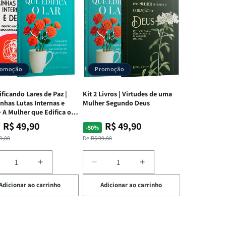
romoção
Promoção
ificando Lares de Paz |
Kit 2 Livros | Virtudes de uma
nhas Lutas Internas e
Mulher Segundo Deus
 A Mulher que Edifica o
R$ 49,90
R$ 49,90
ço
ço
Preço
Preço
-50%
mal
mocional
normal
promocional
9,80
De:
R$ 99,80
iminuir
Aumentar
Diminuir
Aumentar
a
a
a
Adicionar ao carrinho
Adicionar ao carrinho
uantidade
quantidade
quantidade
quantidade
e
de
de
de
t
Kit
Kit
Kit
dificando
Edificando
2
2