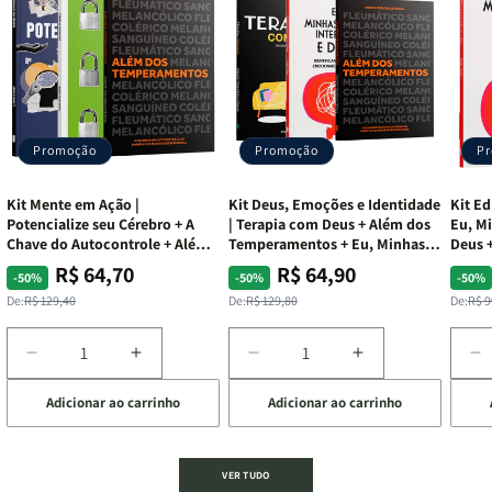
Promoção
Promoção
P
Kit Mente em Ação |
Kit Deus, Emoções e Identidade
Kit Ed
Potencialize seu Cérebro + A
| Terapia com Deus + Além dos
Eu, Mi
Chave do Autocontrole + Além
Temperamentos + Eu, Minhas
Deus +
dos Temperamentos
Feridas e Deus
Lar
R$ 64,70
R$ 64,90
Preço
Preço
Preço
Preço
Pre
Pre
-50%
-50%
-50%
normal
promocional
normal
promocional
nor
pro
De:
R$ 129,40
De:
R$ 129,80
De:
R$ 9
Diminuir
Aumentar
Diminuir
Aumentar
D
a
a
a
a
a
Adicionar ao carrinho
Adicionar ao carrinho
de
quantidade
quantidade
quantidade
quantidade
q
de
de
de
de
d
Kit
Kit
Kit
Kit
Ki
Mente
Mente
Deus,
Deus,
E
VER TUDO