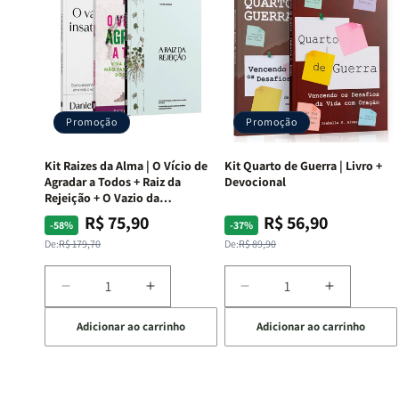
Promoção
Promoção
Kit Raizes da Alma | O Vício de
Kit Quarto de Guerra | Livro +
Agradar a Todos + Raiz da
Devocional
Rejeição + O Vazio da
Insatisfação.
R$ 75,90
R$ 56,90
Preço
Preço
Preço
Preço
-58%
-37%
normal
promocional
normal
promocional
De:
R$ 179,70
De:
R$ 89,90
Diminuir
Aumentar
Diminuir
Aumentar
a
a
a
a
Adicionar ao carrinho
Adicionar ao carrinho
quantidade
quantidade
quantidade
quantida
de
de
de
de
Kit
Kit
Kit
Kit
Raizes
Raizes
Quarto
Quarto