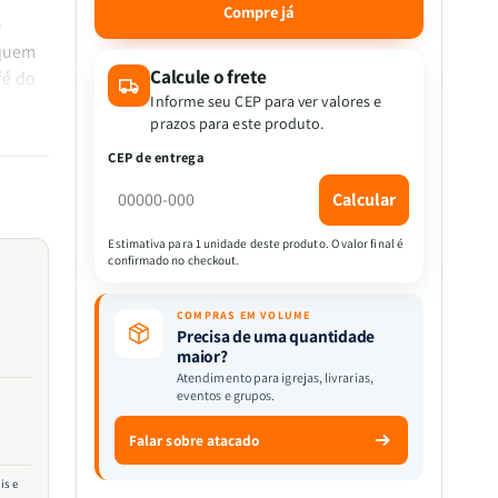
quantidade
quantidade
Compre já
e
de
de
Caneca
Caneca
 quem
-
-
Calcule o frete
fé do
Devocional
Devocional
Informe seu CEP para ver valores e
r sua
De
De
prazos para este produto.
que
Todo
Todo
CEP de entrega
Homem
Homem
Calcular
Estimativa para 1 unidade deste produto. O valor final é
e
confirmado no checkout.
COMPRAS EM VOLUME
Precisa de uma quantidade
maior?
Atendimento para igrejas, livrarias,
eventos e grupos.
Falar sobre atacado
is e