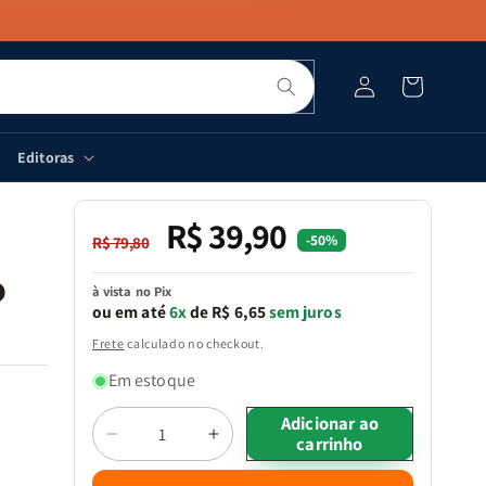
Pesquisar
Fazer
Carrinho
login
Editoras
R$ 39,90
Preço
Preço
-50%
R$ 79,80
normal
promocional
o
à vista no Pix
ou em até
6x
de R$ 6,65
sem juros
Frete
calculado no checkout.
Em estoque
Quantidade
Adicionar ao
carrinho
Diminuir
Aumentar
a
a