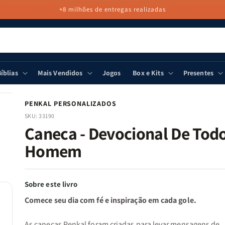
+8 milhões de entregas realizadas
íblias
Mais Vendidos
Jogos
Box e Kits
Presentes
PENKAL PERSONALIZADOS
SKU:
33190
Caneca - Devocional De Tod
Homem
Sobre este livro
Comece seu dia com fé e inspiração em cada gole.
As canecas Penkal foram criadas para levar mensagens de