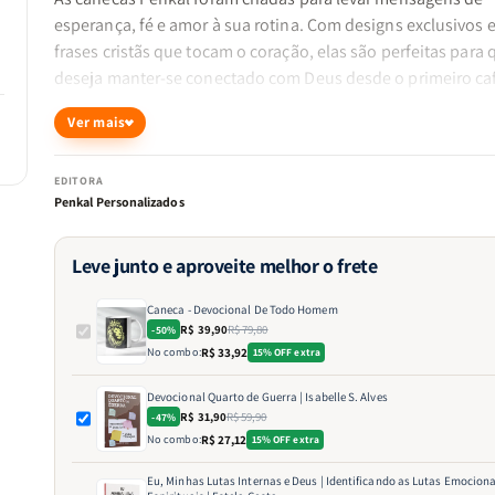
esperança, fé e amor à sua rotina. Com designs exclusivos 
frases cristãs que tocam o coração, elas são perfeitas para
deseja manter-se conectado com Deus desde o primeiro ca
dia. Ideal para presentear quem você ama ou para fortalece
Ver mais
própria caminhada espiritual com pequenos lembretes de 
Deus está sempre presente.
EDITORA
Penkal Personalizados
Transforme um momento simples em uma experiência d
Leve junto e aproveite melhor o frete
devoção.
Caneca - Devocional De Todo Homem
R$ 39,90
R$ 79,80
-50%
“Em tudo dai graças.” – 1 Tessalonicenses 5:18
No combo:
R$ 33,92
15% OFF extra
Devocional Quarto de Guerra | Isabelle S. Alves
R$ 31,90
R$ 59,90
-47%
No combo:
R$ 27,12
15% OFF extra
Eu, Minhas Lutas Internas e Deus | Identificando as Lutas Emociona