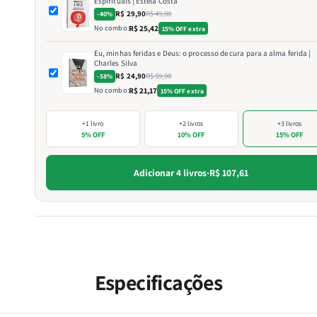
Espirituais | Estela Costa
R$ 29,90
R$ 49,80
-40%
No combo:
R$ 25,42
15% OFF extra
Eu, minhas feridas e Deus: o processo de cura para a alma ferida |
Charles Silva
R$ 24,90
R$ 59,90
-58%
No combo:
R$ 21,17
15% OFF extra
+1 livro
+2 livros
+3 livros
5% OFF
10% OFF
15% OFF
Adicionar 4 livros
·
R$ 107,61
Especificações