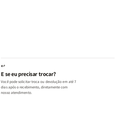
ares
Lares
Livros
Livros
e
de
|
|
az
Paz
Virtudes
Virtudes
|
de
de
u,
Eu,
uma
uma
inhas
Minhas
Mulher
Mulher
utas
Lutas
Segundo
Segundo
ternas
Internas
Deus
Deus
e
eus
Deus
s
+
↩
A
E se eu precisar trocar?
ulher
Mulher
ue
que
Você pode solicitar troca ou devolução em até 7
ifica
Edifica
dias após o recebimento, diretamente com
o
nosso atendimento.
ar
Lar