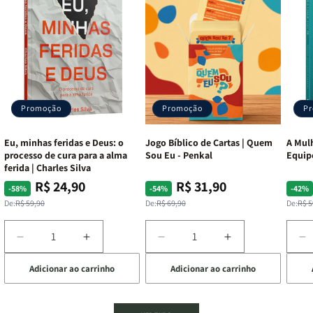
Promoção
Promoção
P
Eu, minhas feridas e Deus: o
Jogo Bíblico de Cartas | Quem
A Mulh
processo de cura para a alma
Sou Eu - Penkal
Equip
ferida | Charles Silva
R$ 24,90
R$ 31,90
Preço
Preço
Preço
Preço
Pre
Pre
-58%
-54%
-42%
normal
promocional
normal
promocional
nor
pro
De:
R$ 59,90
De:
R$ 69,90
De:
R$ 5
Diminuir
Aumentar
Diminuir
Aumentar
D
a
a
a
a
a
Adicionar ao carrinho
Adicionar ao carrinho
de
quantidade
quantidade
quantidade
quantidade
q
de
de
de
de
d
Eu,
Eu,
Jogo
Jogo
A