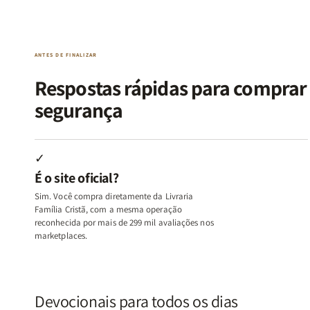
da
da
de
de
Alma
Alma
Guerra
Guerra
|
|
|
|
O
O
Livro
Livro
ANTES DE FINALIZAR
Vício
Vício
+
+
de
de
Devocional
Devocion
Respostas rápidas para compra
Agradar
Agradar
segurança
a
a
Todos
Todos
+
+
Raiz
Raiz
✓
da
da
É o site oficial?
Rejeição
Rejeição
+
+
Sim. Você compra diretamente da Livraria
O
O
Família Cristã, com a mesma operação
Vazio
Vazio
reconhecida por mais de 299 mil avaliações nos
marketplaces.
da
da
Insatisfação.
Insatisfação.
Devocionais para todos os dias