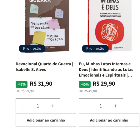
Promoção
Promoção
Devocional Quarto de Guerra |
Eu, Minhas Lutas Internas e
Isabelle S. Alves
Deus | Identificando as Lutas
Emocionais e Espirituais |
Estela Costa
R$ 31,90
R$ 29,90
Preço
Preço
Preço
Preço
-47%
-40%
normal
promocional
normal
promocional
De:
R$ 59,90
De:
R$ 49,80
Diminuir
Aumentar
Diminuir
Aumentar
a
a
a
a
Adicionar ao carrinho
Adicionar ao carrinho
quantidade
quantidade
quantidade
quantida
de
de
de
de
Devocional
Devocional
Eu,
Eu,