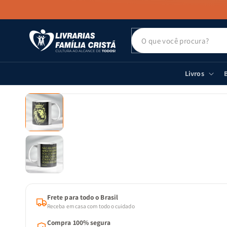
PULAR PARA
O CONTEÚDO
Livros
B
PULAR PARA
AS
INFORMAÇÕES
DO PRODUTO
Frete para todo o Brasil
Receba em casa com todo o cuidado
Compra 100% segura