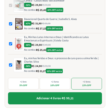
Caneca - Coisas boas vão acontecer
R$ 29,90
R$ 59,80
-50%
No combo:
R$ 25,42
15% OFF extra
Devocional Quarto de Guerra | Isabelle S. Alves
R$ 31,90
R$ 59,90
-47%
No combo:
R$ 27,12
15% OFF extra
Eu, Minhas Lutas Internas e Deus | Identificando as Lutas
Emocionais e Espirituais | Estela Costa
R$ 29,90
R$ 49,80
-40%
No combo:
R$ 25,42
15% OFF extra
Eu, minhas feridas e Deus: o processo de cura para a alma ferida |
Charles Silva
R$ 24,90
R$ 59,90
-58%
No combo:
R$ 21,17
15% OFF extra
+1 livro
+2 livros
+3 livros
5% OFF
10% OFF
15% OFF
Adicionar 4 livros
·
R$ 99,11