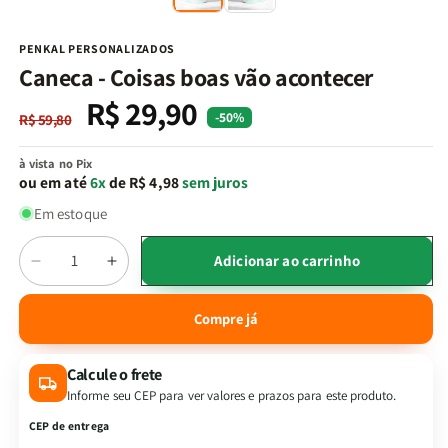
na
n
janela
j
modal
m
PENKAL PERSONALIZADOS
Caneca - Coisas boas vão acontecer
R$ 29,90
Preço
Preço
-50%
R$ 59,80
normal
promocional
à vista no Pix
ou em até
6x
de R$ 4,98
sem juros
Em estoque
Quantidade
Adicionar ao carrinho
Diminuir
Aumentar
a
a
quantidade
quantidade
Compre já
de
de
Caneca
Caneca
Calcule o frete
-
-
Coisas
Coisas
Informe seu CEP para ver valores e prazos para este produto.
boas
boas
CEP de entrega
vão
vão