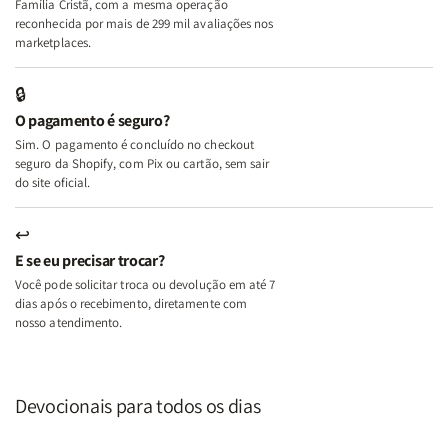
Família Cristã, com a mesma operação
A
A
reconhecida por mais de 299 mil avaliações nos
Mulher
Mulher
marketplaces.
que
que
Edifica
Edifica
🔒
o
o
O pagamento é seguro?
Lar
Lar
Sim. O pagamento é concluído no checkout
seguro da Shopify, com Pix ou cartão, sem sair
do site oficial.
↩
E se eu precisar trocar?
Você pode solicitar troca ou devolução em até 7
dias após o recebimento, diretamente com
nosso atendimento.
Devocionais para todos os dias