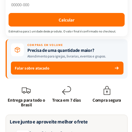
acontecer
acontecer
Calcular
Estimativa para 1 unidade deste produto. O valor final é confirmado no checkout.
COMPRAS EM VOLUME
Precisa de uma quantidade maior?
Atendimento para igrejas, livrarias, eventos e grupos.
Falar sobre atacado
Entrega para todo o
Troca em 7 dias
Compra segura
Brasil
Leve junto e aproveite melhor o frete