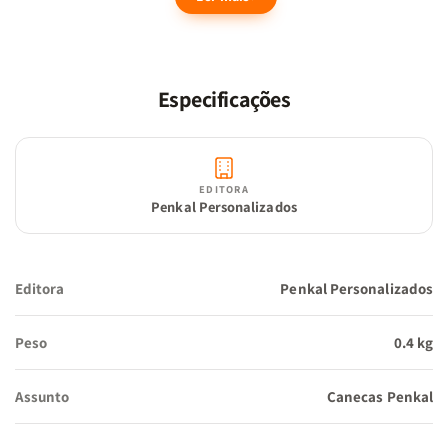
Transforme um momento simples em uma experiência de
Especificações
devoção.
“Em tudo dai graças.” – 1 Tessalonicenses 5:18
EDITORA
Penkal Personalizados
Editora
Penkal Personalizados
Peso
0.4 kg
Assunto
Canecas Penkal