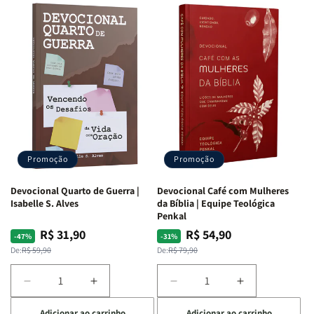
Promoção
Promoção
Devocional Quarto de Guerra |
Devocional Café com Mulheres
Isabelle S. Alves
da Bíblia | Equipe Teológica
Penkal
R$ 31,90
R$ 54,90
Preço
Preço
Preço
Preço
-47%
-31%
normal
promocional
normal
promocional
De:
R$ 59,90
De:
R$ 79,90
Diminuir
Aumentar
Diminuir
Aumentar
a
a
a
a
Adicionar ao carrinho
Adicionar ao carrinho