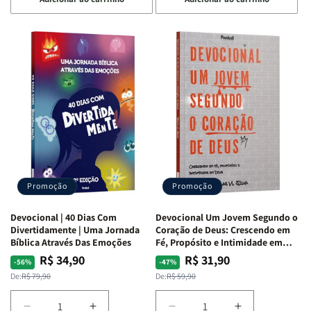
quantidade
quantidade
quantidade
quantidade
de
de
de
de
Devocional
Devocional
Devocional
Devocional
Quarto
Quarto
Café
Café
de
de
com
com
Guerra
Guerra
Mulheres
Mulheres
|
|
da
da
Isabelle
Isabelle
Bíblia
Bíblia
S.
S.
|
|
Alves
Alves
Equipe
Equipe
Teológica
Teológica
Penkal
Penkal
Promoção
Promoção
Devocional | 40 Dias Com
Devocional Um Jovem Segundo o
Divertidamente | Uma Jornada
Coração de Deus: Crescendo em
Bíblica Através Das Emoções
Fé, Propósito e Intimidade em
Deus
R$ 34,90
R$ 31,90
Preço
Preço
Preço
Preço
-56%
-47%
normal
promocional
normal
promocional
De:
R$ 79,90
De:
R$ 59,90