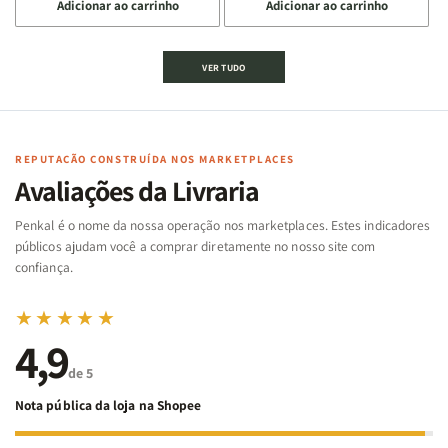
Adicionar ao carrinho
Adicionar ao carrinho
quantidade
quantidade
quantidade
quantidade
de
de
de
de
Jogo
Jogo
Jogo
Jogo
VER TUDO
Bíblico
Bíblico
da
da
de
de
memória
memória
Cartas
Cartas
|
|
|
|
Arca
Arca
Famílias
Famílias
de
de
REPUTAÇÃO CONSTRUÍDA NOS MARKETPLACES
da
da
Noé
Noé
Avaliações da Livraria
Bíblia
Bíblia
-
-
Penkal é o nome da nossa operação nos marketplaces. Estes indicadores
Penkal
Penkal
públicos ajudam você a comprar diretamente no nosso site com
confiança.
★★★★★
4,9
de 5
Nota pública da loja na Shopee