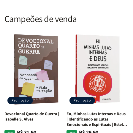
Campeões de venda
Promoção
Promoção
Devocional Quarto de Guerra |
Eu, Minhas Lutas Internas e Deus
Isabelle S. Alves
| Identificando as Lutas
Emocionais e Espirituais | Estela
Costa
R$ 31,90
R$ 29,90
Preço
Preço
Preço
Preço
-47%
-40%