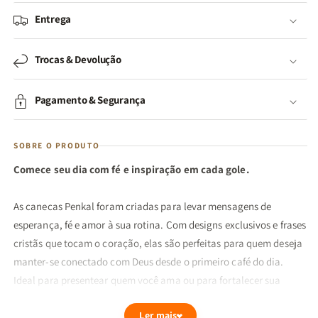
Entrega
Trocas & Devolução
Pagamento & Segurança
SOBRE O PRODUTO
Comece seu dia com fé e inspiração em cada gole.
As canecas Penkal foram criadas para levar mensagens de
esperança, fé e amor à sua rotina. Com designs exclusivos e frases
cristãs que tocam o coração, elas são perfeitas para quem deseja
manter-se conectado com Deus desde o primeiro café do dia.
Ideal para presentear quem você ama ou para fortalecer sua
própria caminhada espiritual com pequenos lembretes de que
Ler mais
Deus está sempre presente.