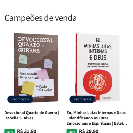
Campeões de venda
Promoção
Promoção
Devocional Quarto de Guerra |
Eu, Minhas Lutas Internas e Deus
Isabelle S. Alves
| Identificando as Lutas
Emocionais e Espirituais | Estela
Costa
R$ 31,90
R$ 29,90
Preço
Preço
Preço
Preço
-47%
-40%