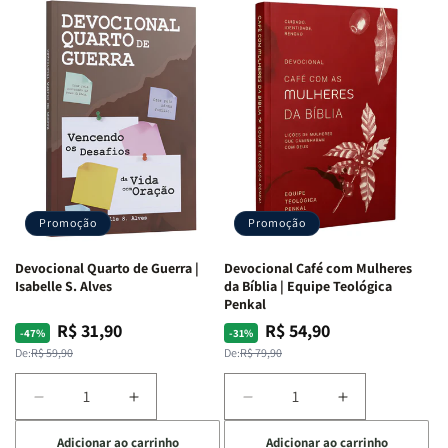
Promoção
Promoção
Devocional Quarto de Guerra |
Devocional Café com Mulheres
Isabelle S. Alves
da Bíblia | Equipe Teológica
Penkal
R$ 31,90
R$ 54,90
Preço
Preço
Preço
Preço
-47%
-31%
normal
promocional
normal
promocional
De:
R$ 59,90
De:
R$ 79,90
Diminuir
Aumentar
Diminuir
Aumentar
a
a
a
a
Adicionar ao carrinho
Adicionar ao carrinho
quantidade
quantidade
quantidade
quantidade