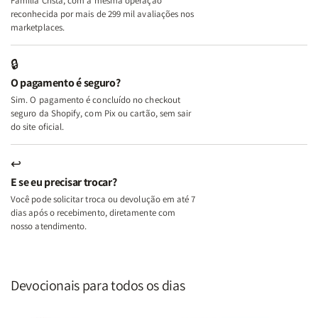
Família Cristã, com a mesma operação
A
A
reconhecida por mais de 299 mil avaliações nos
Mulher
Mulher
marketplaces.
que
que
Edifica
Edifica
🔒
o
o
O pagamento é seguro?
Lar
Lar
Sim. O pagamento é concluído no checkout
seguro da Shopify, com Pix ou cartão, sem sair
do site oficial.
↩
E se eu precisar trocar?
Você pode solicitar troca ou devolução em até 7
dias após o recebimento, diretamente com
nosso atendimento.
Devocionais para todos os dias