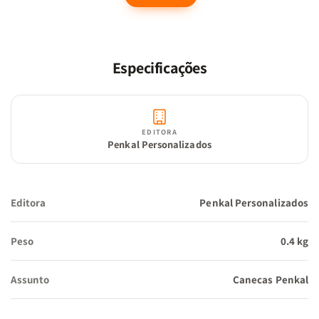
Transforme um momento simples em uma experiência de
Especificações
devoção.
“Em tudo dai graças.” – 1 Tessalonicenses 5:18
EDITORA
Penkal Personalizados
Editora
Penkal Personalizados
Peso
0.4 kg
Assunto
Canecas Penkal