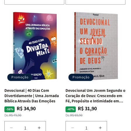
de
de
de
de
Devocional
Devocional
Devocional
Devocional
Quarto
Quarto
Café
Café
de
de
com
com
Guerra
Guerra
Mulheres
Mulheres
|
|
da
da
Isabelle
Isabelle
Bíblia
Bíblia
S.
S.
|
|
Alves
Alves
Equipe
Equipe
Teológica
Teológica
Penkal
Penkal
Promoção
Promoção
Devocional | 40 Dias Com
Devocional Um Jovem Segundo o
Divertidamente | Uma Jornada
Coração de Deus: Crescendo em
Bíblica Através Das Emoções
Fé, Propósito e Intimidade em
Deus
R$ 34,90
R$ 31,90
Preço
Preço
Preço
Preço
-56%
-47%
normal
promocional
normal
promocional
De:
R$ 79,90
De:
R$ 59,90
Diminuir
Aumentar
Diminuir
Aumentar