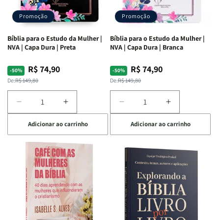
Promoção
Promoção
Bíblia para o Estudo da Mulher |
Bíblia para o Estudo da Mulher |
NVA | Capa Dura | Preta
NVA | Capa Dura | Branca
R$ 74,90
R$ 74,90
Preço
Preço
Preço
Preço
-50%
-50%
normal
promocional
normal
promocional
De:
R$ 149,80
De:
R$ 149,80
Diminuir
Aumentar
Diminuir
Aumentar
a
a
a
a
Adicionar ao carrinho
Adicionar ao carrinho
quantidade
quantidade
quantidade
quantidade
de
de
de
de
Bíblia
Bíblia
Bíblia
Bíblia
para
para
para
para
o
o
o
o
Estudo
Estudo
Estudo
Estudo
da
da
da
da
Mulher
Mulher
Mulher
Mulher
|
|
|
|
NVA
NVA
NVA
NVA