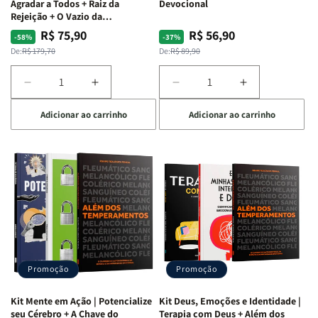
Agradar a Todos + Raiz da
Devocional
Rejeição + O Vazio da
Insatisfação.
R$ 75,90
R$ 56,90
Preço
Preço
Preço
Preço
-58%
-37%
normal
promocional
normal
promocional
De:
R$ 179,70
De:
R$ 89,90
Diminuir
Aumentar
Diminuir
Aumentar
a
a
a
a
Adicionar ao carrinho
Adicionar ao carrinho
quantidade
quantidade
quantidade
quantidade
de
de
de
de
Kit
Kit
Kit
Kit
Raizes
Raizes
Quarto
Quarto
da
da
de
de
Alma
Alma
Guerra
Guerra
|
|
|
|
O
O
Livro
Livro
Vício
Vício
+
+
de
de
Devocional
Devocional
Agradar
Agradar
Promoção
Promoção
a
a
Todos
Todos
Kit Mente em Ação | Potencialize
Kit Deus, Emoções e Identidade |
+
+
seu Cérebro + A Chave do
Terapia com Deus + Além dos