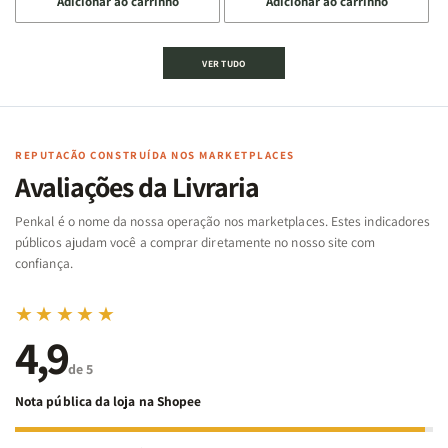
Adicionar ao carrinho
Adicionar ao carrinho
quantidade
quantidade
quantidade
quantidade
de
de
de
de
Jogo
Jogo
Jogo
Jogo
VER TUDO
Bíblico
Bíblico
da
da
de
de
memória
memória
Cartas
Cartas
|
|
|
|
Arca
Arca
Famílias
Famílias
de
de
REPUTAÇÃO CONSTRUÍDA NOS MARKETPLACES
da
da
Noé
Noé
Avaliações da Livraria
Bíblia
Bíblia
-
-
Penkal é o nome da nossa operação nos marketplaces. Estes indicadores
Penkal
Penkal
públicos ajudam você a comprar diretamente no nosso site com
confiança.
★★★★★
4,9
de 5
Nota pública da loja na Shopee