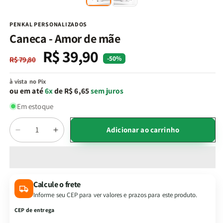
na
n
janela
j
modal
m
PENKAL PERSONALIZADOS
Caneca - Amor de mãe
R$ 39,90
Preço
Preço
-50%
R$ 79,80
normal
promocional
à vista no Pix
ou em até
6x
de R$ 6,65
sem juros
Em estoque
Quantidade
Adicionar ao carrinho
Diminuir
Aumentar
a
a
quantidade
quantidade
de
de
Caneca
Caneca
Calcule o frete
-
-
Informe seu CEP para ver valores e prazos para este produto.
Amor
Amor
de
de
CEP de entrega
mãe
mãe