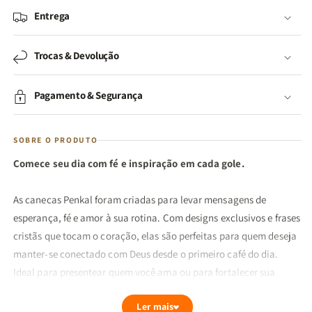
Entrega
Trocas & Devolução
Pagamento & Segurança
SOBRE O PRODUTO
Comece seu dia com fé e inspiração em cada gole.
As canecas Penkal foram criadas para levar mensagens de
esperança, fé e amor à sua rotina. Com designs exclusivos e frases
cristãs que tocam o coração, elas são perfeitas para quem deseja
manter-se conectado com Deus desde o primeiro café do dia.
Ideal para presentear quem você ama ou para fortalecer sua
própria caminhada espiritual com pequenos lembretes de que
Ler mais
Deus está sempre presente.