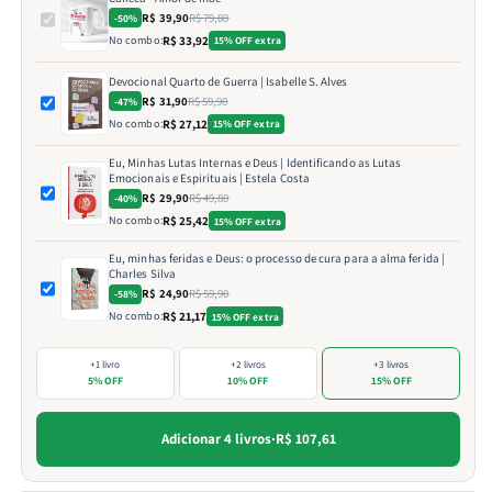
R$ 39,90
R$ 79,80
-50%
No combo:
R$ 33,92
15% OFF extra
Devocional Quarto de Guerra | Isabelle S. Alves
R$ 31,90
R$ 59,90
-47%
No combo:
R$ 27,12
15% OFF extra
Eu, Minhas Lutas Internas e Deus | Identificando as Lutas
Emocionais e Espirituais | Estela Costa
R$ 29,90
R$ 49,80
-40%
No combo:
R$ 25,42
15% OFF extra
Eu, minhas feridas e Deus: o processo de cura para a alma ferida |
Charles Silva
R$ 24,90
R$ 59,90
-58%
No combo:
R$ 21,17
15% OFF extra
+1 livro
+2 livros
+3 livros
5% OFF
10% OFF
15% OFF
Adicionar 4 livros
·
R$ 107,61