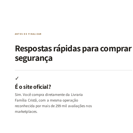
Kit
Kit
Kit
Kit
Raizes
Raizes
Quarto
Quarto
da
da
de
de
Alma
Alma
Guerra
Guerra
|
|
|
|
O
O
Livro
Livro
ANTES DE FINALIZAR
Vício
Vício
+
+
de
de
Devocional
Devocion
Respostas rápidas para compra
Agradar
Agradar
segurança
a
a
Todos
Todos
+
+
Raiz
Raiz
✓
da
da
É o site oficial?
Rejeição
Rejeição
+
+
Sim. Você compra diretamente da Livraria
O
O
Família Cristã, com a mesma operação
Vazio
Vazio
reconhecida por mais de 299 mil avaliações nos
marketplaces.
da
da
Insatisfação.
Insatisfação.