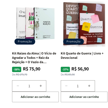
Promoção
Promoção
Kit Raizes da Alma | O Vício de
Kit Quarto de Guerra | Livro +
Agradar a Todos + Raiz da
Devocional
Rejeição + O Vazio da
Insatisfação.
R$ 75,90
R$ 56,90
Preço
Preço
Preço
Preço
-58%
-37%
normal
promocional
normal
promocional
De:
R$ 179,70
De:
R$ 89,90
Diminuir
Aumentar
Diminuir
Aumentar
a
a
a
a
Adicionar ao carrinho
Adicionar ao carrinho
quantidade
quantidade
quantidade
quantida
de
de
de
de