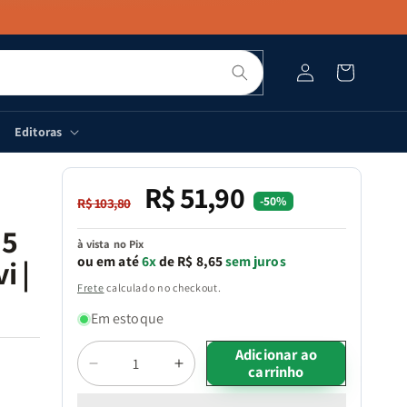
Pesquisar
Fazer
Carrinho
login
Editoras
R$ 51,90
Preço
Preço
-50%
R$ 103,80
normal
promocional
 5
à vista no Pix
ou em até
6x
de R$ 8,65
sem juros
i |
Frete
calculado no checkout.
Em estoque
Quantidade
Adicionar ao
carrinho
Diminuir
Aumentar
a
a