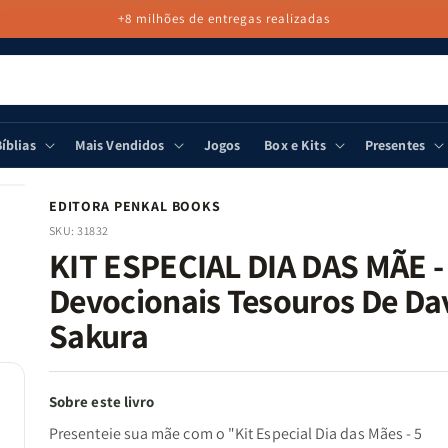
+8 milhões de entregas realizadas
íblias
Mais Vendidos
Jogos
Box e Kits
Presentes
EDITORA PENKAL BOOKS
SKU:
31832
KIT ESPECIAL DIA DAS MÃE -
Devocionais Tesouros De Dav
Sakura
Sobre este livro
Presenteie sua mãe com o "Kit Especial Dia das Mães - 5