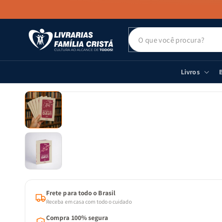
PULAR PARA
O CONTEÚDO
Livros
B
PULAR PARA
AS
INFORMAÇÕES
DO PRODUTO
Frete para todo o Brasil
Receba em casa com todo o cuidado
Compra 100% segura