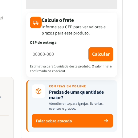
quantidade
quantidade
de
de
KIT
KIT
ei
Calcule o frete
ESPECIAL
ESPECIAL
DIA
DIA
Informe seu CEP para ver valores e
DAS
DAS
prazos para este produto.
MÃE
MÃE
CEP de entrega
-
-
ndas
5
5
Calcular
Devocionais
Devocionais
à sua
Tesouros
Tesouros
Estimativa para 1 unidade deste produto. O valor final é
nas
confirmado no checkout.
De
De
s
Davi
Davi
|
|
COMPRAS EM VOLUME
Sakura
Sakura
Precisa de uma quantidade
maior?
a
Atendimento para igrejas, livrarias,
eventos e grupos.
os,
Falar sobre atacado