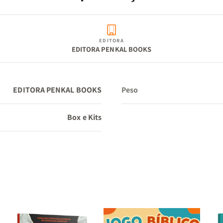
tempo limitado, é a maneira perfeita de expressar amor e
gratidão.
EDITORA
EDITORA PENKAL BOOKS
"Escondi a tua palavra no meu coração, para eu não pecar 
ti."
– Salmo 119:11
EDITORA PENKAL BOOKS
Peso
Este kit guiará sua mãe a internalizar as Escrituras, fortale
Box e Kits
sua fé e compreensão das promessas de Deus.