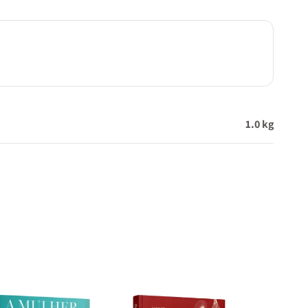
contra
1.0 kg
cendo