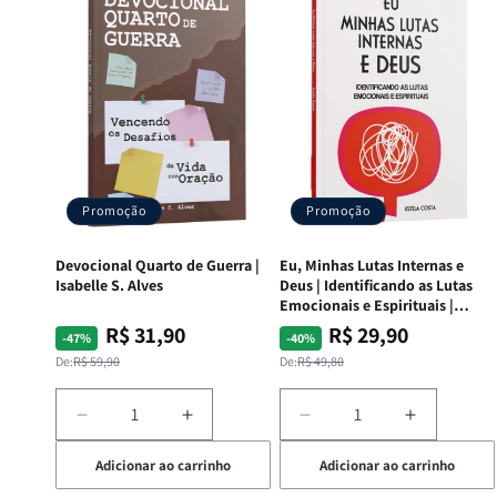
Promoção
Promoção
Devocional Quarto de Guerra |
Eu, Minhas Lutas Internas e
Isabelle S. Alves
Deus | Identificando as Lutas
Emocionais e Espirituais |
Estela Costa
R$ 31,90
R$ 29,90
Preço
Preço
Preço
Preço
-47%
-40%
normal
promocional
normal
promocional
De:
R$ 59,90
De:
R$ 49,80
Diminuir
Aumentar
Diminuir
Aumentar
a
a
a
a
Adicionar ao carrinho
Adicionar ao carrinho
quantidade
quantidade
quantidade
quantida
de
de
de
de