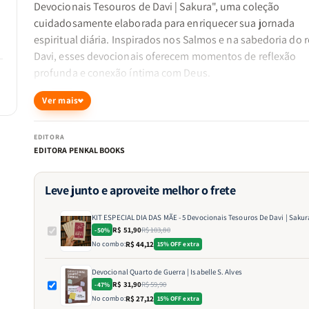
Devocionais Tesouros de Davi | Sakura", uma coleção
cuidadosamente elaborada para enriquecer sua jornada
espiritual diária.
Inspirados nos Salmos e na sabedoria do r
Davi, esses devocionais oferecem momentos de reflexão
profunda e conexão íntima com Deus.
Ver mais
Transforme o Dia a Dia em Experiências Espirituais Profu
Cada devocional deste kit foi projetado para proporcionar 
EDITORA
mãe uma pausa revigorante, permitindo que ela mergulhe 
EDITORA PENKAL BOOKS
riquezas dos Salmos e encontre inspiração para enfrentar o
desafios cotidianos com fé renovada.
Leve junto e aproveite melhor o frete
Benefícios Concretos para a Vida Espiritual
KIT ESPECIAL DIA DAS MÃE - 5 Devocionais Tesouros De Davi | Sakur
R$ 51,90
R$ 103,80
-50%
No combo:
R$ 44,12
15% OFF extra
Aprofundamento da Fé
:
Leituras que exploram os Salm
fortalecendo a confiança nas promessas divinas.
Devocional Quarto de Guerra | Isabelle S. Alves
R$ 31,90
R$ 59,90
-47%
No combo:
R$ 27,12
15% OFF extra