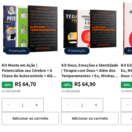
Promoção
Promoção
P
Kit Mente em Ação |
Kit Deus, Emoções e Identidade
Kit Ed
Potencialize seu Cérebro + A
| Terapia com Deus + Além dos
Eu, Mi
Chave do Autocontrole + Além
Temperamentos + Eu, Minhas
Deus +
dos Temperamentos
Feridas e Deus
Lar
R$ 64,70
R$ 64,90
Preço
Preço
Preço
Preço
Pre
Pre
-50%
-50%
-50%
normal
promocional
normal
promocional
nor
pro
De:
R$ 129,40
De:
R$ 129,80
De:
R$ 9
Diminuir
Aumentar
Diminuir
Aumentar
D
a
a
a
a
a
Adicionar ao carrinho
Adicionar ao carrinho
de
quantidade
quantidade
quantidade
quantidade
q
de
de
de
de
d