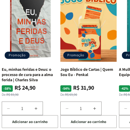
Promoção
Promoção
P
Eu, minhas feridas e Deus: o
Jogo Bíblico de Cartas | Quem
A Mulh
processo de cura para a alma
Sou Eu - Penkal
Equip
ferida | Charles Silva
R$ 24,90
R$ 31,90
Preço
Preço
Preço
Preço
Pre
Pre
-58%
-54%
-42%
normal
promocional
normal
promocional
nor
pro
De:
R$ 59,90
De:
R$ 69,90
De:
R$ 5
Diminuir
Aumentar
Diminuir
Aumentar
D
a
a
a
a
a
Adicionar ao carrinho
Adicionar ao carrinho
de
quantidade
quantidade
quantidade
quantidade
q
de
de
de
de
d