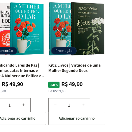
romoção
Promoção
ificando Lares de Paz |
Kit 2 Livros | Virtudes de uma
nhas Lutas Internas e
Mulher Segundo Deus
 A Mulher que Edifica o
R$ 49,90
R$ 49,90
ço
ço
Preço
Preço
-50%
mal
mocional
normal
promocional
9,80
De:
R$ 99,80
iminuir
Aumentar
Diminuir
Aumentar
a
a
a
Adicionar ao carrinho
Adicionar ao carrinho
uantidade
quantidade
quantidade
quantidade
e
de
de
de