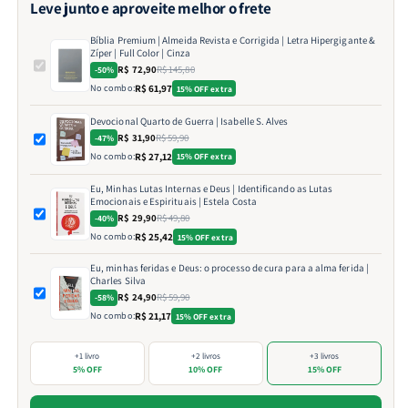
Leve junto e aproveite melhor o frete
Bíblia Premium | Almeida Revista e Corrigida | Letra Hipergigante &
Zíper | Full Color | Cinza
R$ 72,90
R$ 145,80
-50%
No combo:
R$ 61,97
15% OFF extra
Devocional Quarto de Guerra | Isabelle S. Alves
R$ 31,90
R$ 59,90
-47%
No combo:
R$ 27,12
15% OFF extra
Eu, Minhas Lutas Internas e Deus | Identificando as Lutas
Emocionais e Espirituais | Estela Costa
R$ 29,90
R$ 49,80
-40%
No combo:
R$ 25,42
15% OFF extra
Eu, minhas feridas e Deus: o processo de cura para a alma ferida |
Charles Silva
R$ 24,90
R$ 59,90
-58%
No combo:
R$ 21,17
15% OFF extra
+1 livro
+2 livros
+3 livros
5% OFF
10% OFF
15% OFF