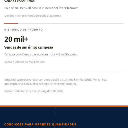
Vendas concluídas
Loja oficial Penkall com selo MercadoLíder Platinum.
Um dos melhores vendedores da plataforma
HISTÓRICO DE PRODUTO
20 mil+
Vendas de um único campeão
Terapia com Deus aparece com nota 4,9 na Shopee.
Dados públicos do marketplace
Estes indicadores representam a reputação da Livraria Família Cristã/Penkal nos
marketplaces e não avaliações específicas deste produto.
Dados públicos consultados em julho de 2026.
CONDIÇÕES PARA GRANDES QUANTIDADES