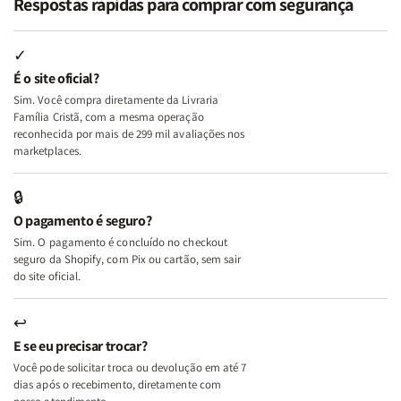
Respostas rápidas para comprar com segurança
Minhas
Minhas
Mulher
Mulher
Lutas
Lutas
Segundo
Segundo
Internas
Internas
Deus
Deus
✓
e
e
É o site oficial?
Deus
Deus
Sim. Você compra diretamente da Livraria
+
+
Família Cristã, com a mesma operação
A
A
reconhecida por mais de 299 mil avaliações nos
Mulher
Mulher
marketplaces.
que
que
Edifica
Edifica
🔒
o
o
O pagamento é seguro?
Lar
Lar
Sim. O pagamento é concluído no checkout
seguro da Shopify, com Pix ou cartão, sem sair
do site oficial.
↩
E se eu precisar trocar?
Você pode solicitar troca ou devolução em até 7
dias após o recebimento, diretamente com