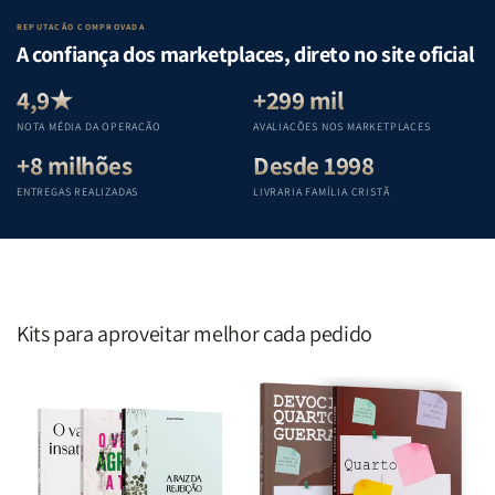
Lar
Lar
Bíblia
Bíblia
REPUTAÇÃO COMPROVADA
|
|
|
|
A confiança dos marketplaces, direto no site oficial
Equipe
Equipe
Equipe
Equipe
Teológica
Teológica
Teológica
Teológica
4,9★
+299 mil
Penkal
Penkal
Penkal
Penkal
NOTA MÉDIA DA OPERAÇÃO
AVALIAÇÕES NOS MARKETPLACES
+8 milhões
Desde 1998
ENTREGAS REALIZADAS
LIVRARIA FAMÍLIA CRISTÃ
Kits para aproveitar melhor cada pedido