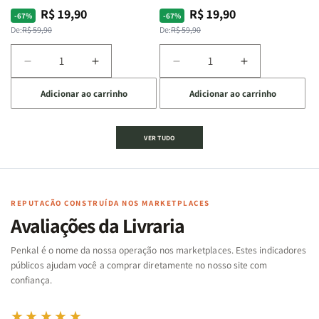
R$ 19,90
R$ 19,90
Preço
Preço
Preço
Preço
-67%
-67%
normal
promocional
normal
promocional
De:
R$ 59,90
De:
R$ 59,90
Diminuir
Aumentar
Diminuir
Aumentar
a
a
a
a
Adicionar ao carrinho
Adicionar ao carrinho
quantidade
quantidade
quantidade
quantidade
de
de
de
de
Jogo
Jogo
Jogo
Jogo
VER TUDO
Bíblico
Bíblico
da
da
de
de
memória
memória
Cartas
Cartas
|
|
|
|
Arca
Arca
Famílias
Famílias
de
de
REPUTAÇÃO CONSTRUÍDA NOS MARKETPLACES
da
da
Noé
Noé
Avaliações da Livraria
Bíblia
Bíblia
-
-
Penkal é o nome da nossa operação nos marketplaces. Estes indicadores
Penkal
Penkal
públicos ajudam você a comprar diretamente no nosso site com
confiança.
★★★★★