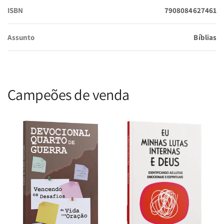
meditação.
ISBN
7908084627461
Assunto
Bíblias
Proteção Total:
Capa Premium com fechamento em zíper
reforçado e acabamento exclusivo com design de cruz em
relevo.
Campeões de venda
Recursos de Louvor e Estudo:
Acompanha Harpa Avivada,
Corinhos e Mapas Coloridos, oferecendo uma experiência
bíblica completa em um único volume.
Especificações Técnicas:
Tradução:
Almeida Revista e Corrigida (ARC)