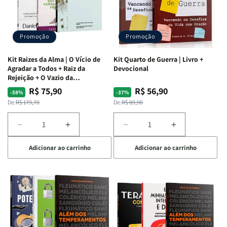
Promoção
Promoção
Kit Raizes da Alma | O Vício de
Kit Quarto de Guerra | Livro +
Agradar a Todos + Raiz da
Devocional
Rejeição + O Vazio da
Insatisfação.
R$ 75,90
R$ 56,90
Preço
Preço
Preço
Preço
-58%
-37%
normal
promocional
normal
promocional
De:
R$ 179,70
De:
R$ 89,90
Diminuir
Aumentar
Diminuir
Aumentar
a
a
a
a
Adicionar ao carrinho
Adicionar ao carrinho
quantidade
quantidade
quantidade
quantidade
de
de
de
de
Kit
Kit
Kit
Kit
Raizes
Raizes
Quarto
Quarto
da
da
de
de
Alma
Alma
Guerra
Guerra
|
|
|
|
O
O
Livro
Livro