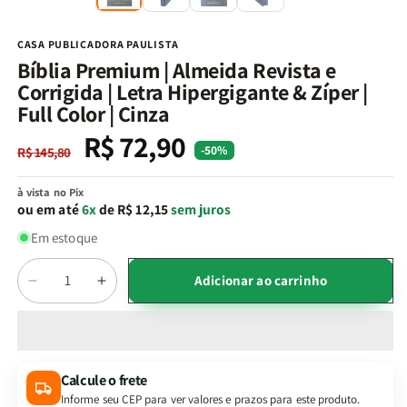
na
n
janela
j
modal
m
CASA PUBLICADORA PAULISTA
Bíblia Premium | Almeida Revista e
Corrigida | Letra Hipergigante & Zíper |
Full Color | Cinza
R$ 72,90
Preço
Preço
-50%
R$ 145,80
normal
promocional
à vista no Pix
ou em até
6x
de R$ 12,15
sem juros
Em estoque
Quantidade
Adicionar ao carrinho
Diminuir
Aumentar
a
a
quantidade
quantidade
de
de
Bíblia
Bíblia
Calcule o frete
Premium
Premium
Informe seu CEP para ver valores e prazos para este produto.
|
|