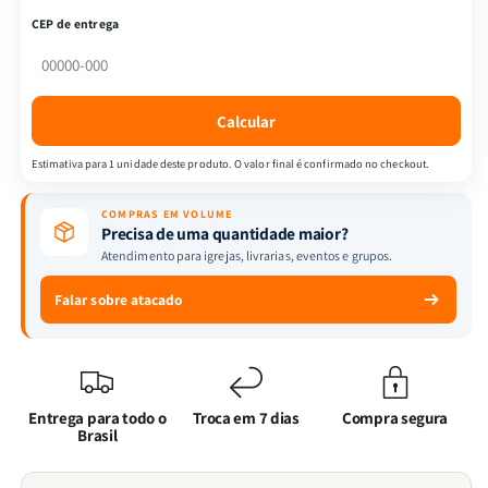
Almeida
Almeida
CEP de entrega
Revista
Revista
e
e
Corrigida
Corrigida
|
|
Calcular
Letra
Letra
Hipergigante
Hipergigante
Estimativa para 1 unidade deste produto. O valor final é confirmado no checkout.
&amp;
&amp;
Zíper
Zíper
COMPRAS EM VOLUME
|
|
Precisa de uma quantidade maior?
Full
Full
Atendimento para igrejas, livrarias, eventos e grupos.
Color
Color
|
|
Falar sobre atacado
Cinza
Cinza
Entrega para todo o
Troca em 7 dias
Compra segura
Brasil