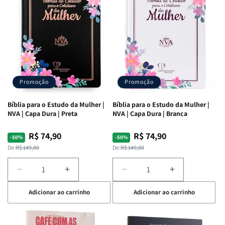
Ribeiro
Ribeiro
Promoção
Promoção
Bíblia para o Estudo da Mulher |
Bíblia para o Estudo da Mulher |
NVA | Capa Dura | Preta
NVA | Capa Dura | Branca
R$ 74,90
R$ 74,90
Preço
Preço
Preço
Preço
-50%
-50%
normal
promocional
normal
promocional
De:
R$ 149,80
De:
R$ 149,80
Diminuir
Aumentar
Diminuir
Aumentar
a
a
a
a
Adicionar ao carrinho
Adicionar ao carrinho
quantidade
quantidade
quantidade
quantidade
de
de
de
de
Bíblia
Bíblia
Bíblia
Bíblia