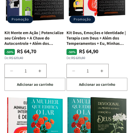
Vício
Vício
+
+
de
de
Devocional
Devocional
Agradar
Agradar
Promoção
Promoção
a
a
Todos
Todos
Kit Mente em Ação | Potencialize
Kit Deus, Emoções e Identidade |
+
+
seu Cérebro + A Chave do
Terapia com Deus + Além dos
Raiz
Raiz
Autocontrole + Além dos
Temperamentos + Eu, Minhas
Temperamentos
Feridas e Deus
da
da
R$ 64,70
R$ 64,90
Preço
Preço
Preço
Preço
-50%
-50%
Rejeição
Rejeição
normal
promocional
normal
promocional
De:
R$ 129,40
De:
R$ 129,80
+
+
O
O
Diminuir
Aumentar
Diminuir
Aumentar
Vazio
Vazio
a
a
a
a
da
da
Adicionar ao carrinho
Adicionar ao carrinho
quantidade
quantidade
quantidade
quantidade
Insatisfação.
Insatisfação.
de
de
de
de
Kit
Kit
Kit
Kit
Mente
Mente
Deus,
Deus,
em
em
Emoções
Emoções
Ação
Ação
e
e
|
|
Identidade
Identidade
Potencialize
Potencialize
|
|