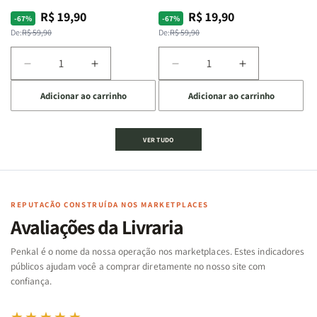
R$ 19,90
R$ 19,90
Preço
Preço
Preço
Preço
-67%
-67%
normal
promocional
normal
promocional
De:
R$ 59,90
De:
R$ 59,90
Diminuir
Aumentar
Diminuir
Aumentar
a
a
a
a
Adicionar ao carrinho
Adicionar ao carrinho
quantidade
quantidade
quantidade
quantidade
de
de
de
de
Jogo
Jogo
Jogo
Jogo
VER TUDO
Bíblico
Bíblico
da
da
de
de
memória
memória
Cartas
Cartas
|
|
|
|
Arca
Arca
Famílias
Famílias
de
de
REPUTAÇÃO CONSTRUÍDA NOS MARKETPLACES
da
da
Noé
Noé
Avaliações da Livraria
Bíblia
Bíblia
-
-
Penkal é o nome da nossa operação nos marketplaces. Estes indicadores
Penkal
Penkal
públicos ajudam você a comprar diretamente no nosso site com
confiança.