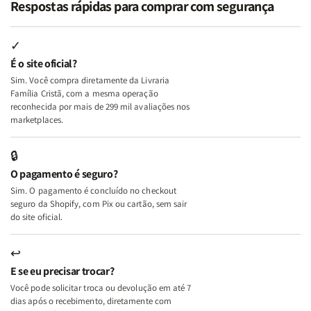
Respostas rápidas para comprar com segurança
Minhas
Minhas
Mulher
Mulher
Lutas
Lutas
Segundo
Segundo
Internas
Internas
Deus
Deus
✓
e
e
É o site oficial?
Deus
Deus
Sim. Você compra diretamente da Livraria
+
+
Família Cristã, com a mesma operação
A
A
reconhecida por mais de 299 mil avaliações nos
Mulher
Mulher
marketplaces.
que
que
Edifica
Edifica
🔒
o
o
O pagamento é seguro?
Lar
Lar
Sim. O pagamento é concluído no checkout
seguro da Shopify, com Pix ou cartão, sem sair
do site oficial.
↩
E se eu precisar trocar?
Você pode solicitar troca ou devolução em até 7
dias após o recebimento, diretamente com