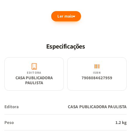
Ler mais
Letra Jumbo:
A maior legibilidade disponível, ideal para
leitura prolongada e uso em púlpito.
Especificações
Navegação Inteligente:
Divisão das seções dos livros por
cores e borda coordenada para localização instantânea.
EDITORA
ISBN
CASA PUBLICADORA
7908084627959
Tecnologia Full Color:
Experiência visual imersiva com
PAULISTA
promessas destacadas e mapas integrados.
Editora
CASA PUBLICADORA PAULISTA
Hierarquia de Textos:
Palavras de Deus impressas em
Azul
e
Palavras de Jesus em
Vermelho
.
Peso
1.2 kg