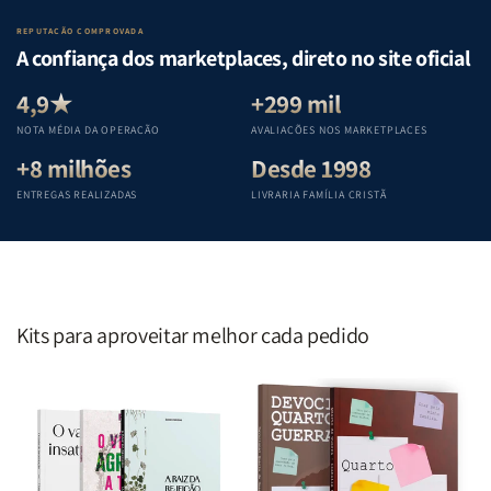
o
o
da
da
Lar
Lar
Bíblia
Bíblia
REPUTAÇÃO COMPROVADA
|
|
|
|
A confiança dos marketplaces, direto no site oficial
Equipe
Equipe
Equipe
Equipe
Teológica
Teológica
Teológica
Teológica
4,9★
+299 mil
Penkal
Penkal
Penkal
Penkal
NOTA MÉDIA DA OPERAÇÃO
AVALIAÇÕES NOS MARKETPLACES
+8 milhões
Desde 1998
ENTREGAS REALIZADAS
LIVRARIA FAMÍLIA CRISTÃ
Kits para aproveitar melhor cada pedido