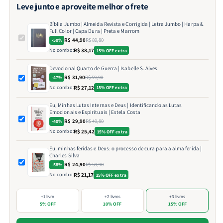
Leve junto e aproveite melhor o frete
Bíblia Jumbo | Almeida Revista e Corrigida | Letra Jumbo | Harpa &
Full Color | Capa Dura | Preta e Marrom
R$ 44,90
R$ 89,80
-50%
No combo:
R$ 38,17
15% OFF extra
Devocional Quarto de Guerra | Isabelle S. Alves
R$ 31,90
R$ 59,90
-47%
No combo:
R$ 27,12
15% OFF extra
Eu, Minhas Lutas Internas e Deus | Identificando as Lutas
Emocionais e Espirituais | Estela Costa
R$ 29,90
R$ 49,80
-40%
No combo:
R$ 25,42
15% OFF extra
Eu, minhas feridas e Deus: o processo de cura para a alma ferida |
Charles Silva
R$ 24,90
R$ 59,90
-58%
No combo:
R$ 21,17
15% OFF extra
+1 livro
+2 livros
+3 livros
5% OFF
10% OFF
15% OFF