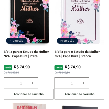
Ribeiro
Ribeiro
Promoção
Promoção
Bíblia para o Estudo da Mulher |
Bíblia para o Estudo da Mulher |
NVA | Capa Dura | Preta
NVA | Capa Dura | Branca
R$ 74,90
R$ 74,90
Preço
Preço
Preço
Preço
-50%
-50%
normal
promocional
normal
promocional
De:
R$ 149,80
De:
R$ 149,80
Diminuir
Aumentar
Diminuir
Aumentar
a
a
a
a
Adicionar ao carrinho
Adicionar ao carrinho
quantidade
quantidade
quantidade
quantidade
de
de
de
de
Bíblia
Bíblia
Bíblia
Bíblia