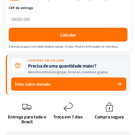
Almeida
Almeida
CEP de entrega
Revista
Revista
e
e
Corrigida
Corrigida
|
|
Calcular
Letra
Letra
Jumbo
Jumbo
Estimativa para 1 unidade deste produto. O valor final é confirmado no checkout.
|
|
Harpa
Harpa
COMPRAS EM VOLUME
&amp;
&amp;
Precisa de uma quantidade maior?
Full
Full
Atendimento para igrejas, livrarias, eventos e grupos.
Color
Color
|
|
Falar sobre atacado
Capa
Capa
Dura
Dura
|
|
Preta
Preta
e
e
Entrega para todo o
Troca em 7 dias
Compra segura
Marrom
Marrom
Brasil