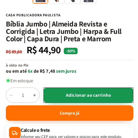
na
n
janela
j
modal
m
CASA PUBLICADORA PAULISTA
Bíblia Jumbo | Almeida Revista e
Corrigida | Letra Jumbo | Harpa & Full
Color | Capa Dura | Preta e Marrom
R$ 44,90
Preço
Preço
-50%
R$ 89,80
normal
promocional
à vista no Pix
ou em até
6x
de R$ 7,48
sem juros
Em estoque
Quantidade
Adicionar ao carrinho
Diminuir
Aumentar
a
a
quantidade
quantidade
Compre já
de
de
Bíblia
Bíblia
Calcule o frete
Jumbo
Jumbo
|
|
Informe seu CEP para ver valores e prazos para este produto.