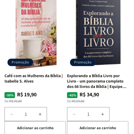
para
para
para
para
o
o
o
o
Estudo
Estudo
Estudo
Estudo
da
da
da
da
Mulher
Mulher
Mulher
Mulher
|
|
|
|
NVA
NVA
NVA
NVA
|
|
|
|
Capa
Capa
Capa
Capa
Dura
Dura
Dura
Dura
Promoção
Promoção
|
|
|
|
Preta
Preta
Branca
Branca
Café com as Mulheres da Bíblia |
Explorando a Bíblia Livro por
Isabelle S. Alves
Livro - um panorama completo
dos 66 livros da Bíblia | Equipe
teológica Penkal
R$ 19,90
R$ 34,90
Preço
Preço
Preço
Preço
-50%
-42%
normal
promocional
normal
promocional
De:
R$ 39,80
De:
R$ 59,80
Diminuir
Aumentar
Diminuir
Aumentar
a
a
a
a
Adicionar ao carrinho
Adicionar ao carrinho
quantidade
quantidade
quantidade
quantidade