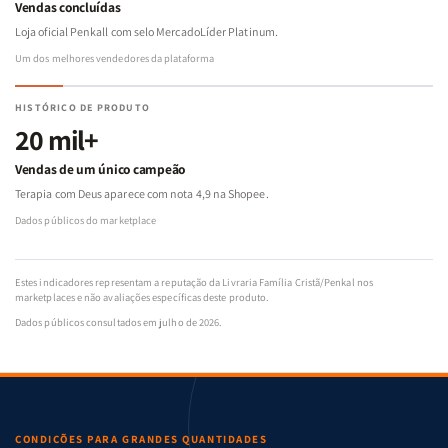
Vendas concluídas
Loja oficial Penkall com selo MercadoLíder Platinum.
Um dos melhores vendedores da plataforma
HISTÓRICO DE PRODUTO
20 mil+
Vendas de um único campeão
Terapia com Deus aparece com nota 4,9 na Shopee.
Dados públicos do marketplace
Estes indicadores representam a reputação da Livraria Família Cristã/Penkal nos
marketplaces e não avaliações específicas deste produto.
Dados públicos consultados em julho de 2026.
CONDIÇÕES PARA GRANDES QUANTIDADES