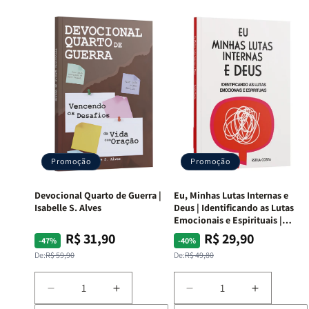
Promoção
Promoção
Devocional Quarto de Guerra |
Eu, Minhas Lutas Internas e
Isabelle S. Alves
Deus | Identificando as Lutas
Emocionais e Espirituais |
Estela Costa
R$ 31,90
R$ 29,90
Preço
Preço
Preço
Preço
-47%
-40%
normal
promocional
normal
promocional
De:
R$ 59,90
De:
R$ 49,80
Diminuir
Aumentar
Diminuir
Aumentar
a
a
a
a