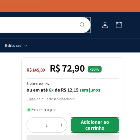
Pesquisar
Fazer
Carrinho
login
Editoras
R$ 72,90
Preço
Preço
-50%
R$ 145,80
normal
promocional
à vista no Pix
ou em até
6x
de R$ 12,15
sem juros
Frete
calculado no checkout.
Em estoque
Quantidade
Adicionar ao
carrinho
Diminuir
Aumentar
a
a