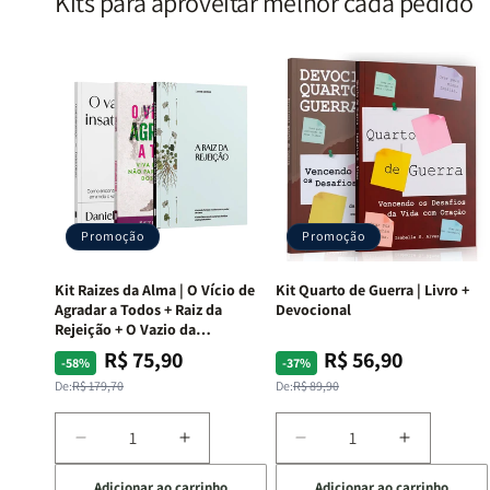
Kits para aproveitar melhor cada pedido
Promoção
Promoção
Kit Raizes da Alma | O Vício de
Kit Quarto de Guerra | Livro +
Agradar a Todos + Raiz da
Devocional
Rejeição + O Vazio da
Insatisfação.
R$ 75,90
R$ 56,90
Preço
Preço
Preço
Preço
-58%
-37%
normal
promocional
normal
promocional
De:
R$ 179,70
De:
R$ 89,90
Diminuir
Aumentar
Diminuir
Aumentar
a
a
a
a
Adicionar ao carrinho
Adicionar ao carrinho