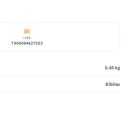
ISBN
7908084627553
0.85 kg
Bíblias
vros)