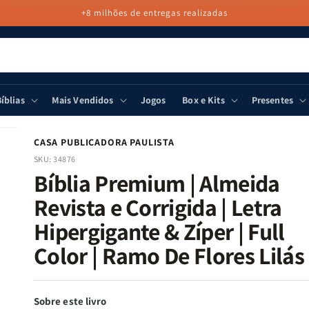
+8 milhões de entregas realizadas
íblias
Mais Vendidos
Jogos
Box e Kits
Presentes
CASA PUBLICADORA PAULISTA
SKU:
34876
Bíblia Premium | Almeida
Revista e Corrigida | Letra
Hipergigante & Zíper | Full
Color | Ramo De Flores Lilás
Sobre este livro