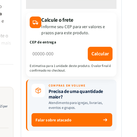
quantidade
quantidade
o
de
de
a
Bíblia
Bíblia
Calcule o frete
Premium
Premium
 e
|
|
Informe seu CEP para ver valores e
Almeida
Almeida
prazos para este produto.
te o
Revista
Revista
CEP de entrega
o mais
e
e
Corrigida
Corrigida
Calcular
|
|
Letra
Letra
Estimativa para 1 unidade deste produto. O valor final é
confirmado no checkout.
Hipergigante
Hipergigante
&amp;
&amp;
ivisão
Zíper
Zíper
COMPRAS EM VOLUME
a
|
|
Precisa de uma quantidade
maior?
Full
Full
Atendimento para igrejas, livrarias,
Color
Color
 Zíper
eventos e grupos.
|
|
Ramo
Ramo
Falar sobre atacado
 uma
De
De
Flores
Flores
Lilás
Lilás
lidade