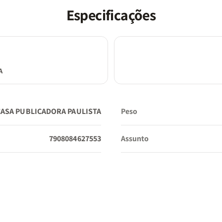
Especificações
Tradução:
Almeida Revista e Corrigida (ARC)
A
Tamanho da Fonte:
Hipergigante
CASA PUBLICADORA PAULISTA
Peso
Dimensões:
16 x 22 cm
7908084627553
Assunto
Interno:
Full Color (Totalmente colorido e decorado)
Borda:
Colorida (acompanha a divisão das seções dos li