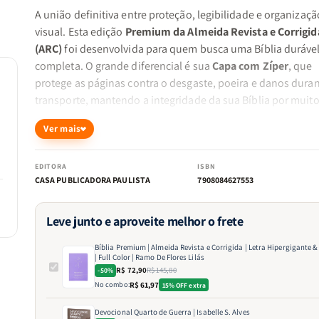
A união definitiva entre proteção, legibilidade e organizaçã
visual. Esta edição
Premium da Almeida Revista e Corrigid
(ARC)
foi desenvolvida para quem busca uma Bíblia durável
completa. O grande diferencial é sua
Capa com Zíper
, que
protege as páginas contra o desgaste, poeira e danos duran
transporte, mantendo a integridade da sua Bíblia por muit
tempo.
Ver mais
Destaques desta edição:
EDITORA
ISBN
CASA PUBLICADORA PAULISTA
7908084627553
Leitura Imersiva e Didática:
Tecnologia
Full Color
com d
das seções dos livros por cores e borda coordenada par
Leve junto e aproveite melhor o frete
consulta instantânea.
Bíblia Premium | Almeida Revista e Corrigida | Letra Hipergigante &
| Full Color | Ramo De Flores Lilás
R$ 72,90
R$ 145,80
-50%
Conforto Visual Extremo:
A
Letra Hipergigante
garante
No combo:
R$ 61,97
15% OFF extra
leitura fluida e sem esforço, sendo a escolha ideal para
Devocional Quarto de Guerra | Isabelle S. Alves
estudos prolongados, pregações e pessoas com sensibi