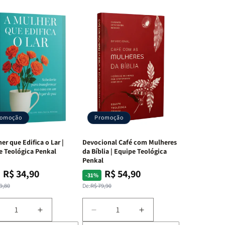
romoção
Promoção
er que Edifica o Lar |
Devocional Café com Mulheres
e Teológica Penkal
da Bíblia | Equipe Teológica
Penkal
R$ 34,90
R$ 54,90
ço
ço
Preço
Preço
-31%
mal
mocional
normal
promocional
9,80
De:
R$ 79,90
iminuir
Aumentar
Diminuir
Aumentar
a
a
a