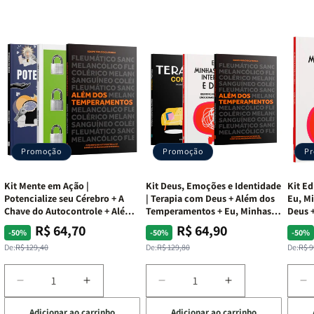
Promoção
Promoção
P
Kit Mente em Ação |
Kit Deus, Emoções e Identidade
Kit Ed
Potencialize seu Cérebro + A
| Terapia com Deus + Além dos
Eu, Mi
Chave do Autocontrole + Além
Temperamentos + Eu, Minhas
Deus +
dos Temperamentos
Feridas e Deus
Lar
R$ 64,70
R$ 64,90
Preço
Preço
Preço
Preço
Pre
Pre
-50%
-50%
-50%
normal
promocional
normal
promocional
nor
pro
De:
R$ 129,40
De:
R$ 129,80
De:
R$ 9
Diminuir
Aumentar
Diminuir
Aumentar
D
a
a
a
a
a
Adicionar ao carrinho
Adicionar ao carrinho