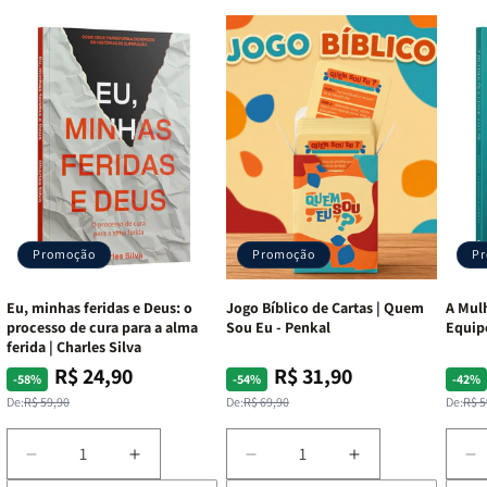
Recursos Adicionais:
Harpa Avivada, Corinhos, Mapas
Coloridos e Fitilho marcador.
Editora:
CPP (Casa Publicadora Paulista)
Promoção
Promoção
P
Eu, minhas feridas e Deus: o
Jogo Bíblico de Cartas | Quem
A Mulh
processo de cura para a alma
Sou Eu - Penkal
Equip
ferida | Charles Silva
R$ 24,90
R$ 31,90
Preço
Preço
Preço
Preço
Pre
Pre
-58%
-54%
-42%
normal
promocional
normal
promocional
nor
pro
De:
R$ 59,90
De:
R$ 69,90
De:
R$ 5
Diminuir
Aumentar
Diminuir
Aumentar
D
a
a
a
a
a