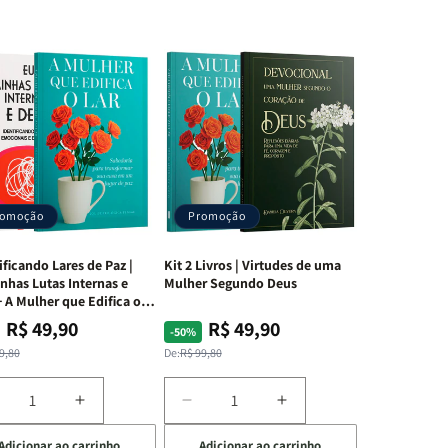
romoção
Promoção
ificando Lares de Paz |
Kit 2 Livros | Virtudes de uma
nhas Lutas Internas e
Mulher Segundo Deus
 A Mulher que Edifica o
R$ 49,90
R$ 49,90
ço
ço
Preço
Preço
-50%
mal
mocional
normal
promocional
9,80
De:
R$ 99,80
iminuir
Aumentar
Diminuir
Aumentar
a
a
a
Adicionar ao carrinho
Adicionar ao carrinho