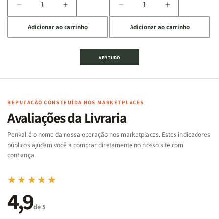
Diminuir
Aumentar
Diminuir
Aumentar
a
a
a
a
Adicionar ao carrinho
Adicionar ao carrinho
quantidade
quantidade
quantidade
quantidade
de
de
de
de
Jogo
Jogo
Jogo
Jogo
VER TUDO
Bíblico
Bíblico
da
da
de
de
memória
memória
Cartas
Cartas
|
|
|
|
Arca
Arca
Famílias
Famílias
de
de
REPUTAÇÃO CONSTRUÍDA NOS MARKETPLACES
da
da
Noé
Noé
Avaliações da Livraria
Bíblia
Bíblia
-
-
Penkal é o nome da nossa operação nos marketplaces. Estes indicadores
Penkal
Penkal
públicos ajudam você a comprar diretamente no nosso site com
confiança.
★★★★★
4,9
de 5