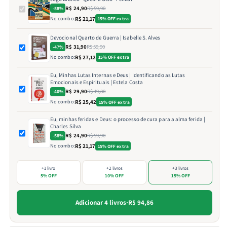
R$ 24,90
R$ 59,90
-58%
No combo:
R$ 21,17
15% OFF extra
Devocional Quarto de Guerra | Isabelle S. Alves
R$ 31,90
R$ 59,90
-47%
No combo:
R$ 27,12
15% OFF extra
Eu, Minhas Lutas Internas e Deus | Identificando as Lutas
Emocionais e Espirituais | Estela Costa
R$ 29,90
R$ 49,80
-40%
No combo:
R$ 25,42
15% OFF extra
Eu, minhas feridas e Deus: o processo de cura para a alma ferida |
Charles Silva
R$ 24,90
R$ 59,90
-58%
No combo:
R$ 21,17
15% OFF extra
+1 livro
+2 livros
+3 livros
5% OFF
10% OFF
15% OFF
Adicionar 4 livros
·
R$ 94,86