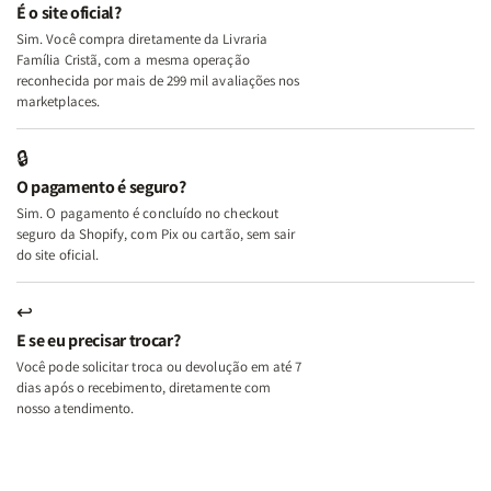
e
e
É o site oficial?
Deus
Deus
Sim. Você compra diretamente da Livraria
+
+
Família Cristã, com a mesma operação
A
A
reconhecida por mais de 299 mil avaliações nos
Mulher
Mulher
marketplaces.
que
que
Edifica
Edifica
🔒
o
o
O pagamento é seguro?
Lar
Lar
Sim. O pagamento é concluído no checkout
seguro da Shopify, com Pix ou cartão, sem sair
do site oficial.
↩
E se eu precisar trocar?
Você pode solicitar troca ou devolução em até 7
dias após o recebimento, diretamente com
nosso atendimento.