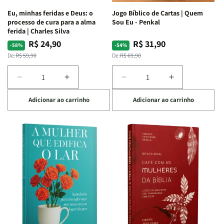
Espirituais
Espirituais
Eu, minhas feridas e Deus: o
Jogo Bíblico de Cartas | Quem
|
|
processo de cura para a alma
Sou Eu - Penkal
Estela
Estela
ferida | Charles Silva
Costa
Costa
R$ 24,90
R$ 31,90
Preço
Preço
Preço
Preço
-58%
-54%
normal
promocional
normal
promocional
De:
R$ 59,90
De:
R$ 69,90
Diminuir
Aumentar
Diminuir
Aumentar
a
a
a
a
Adicionar ao carrinho
Adicionar ao carrinho
quantidade
quantidade
quantidade
quantidade
de
de
de
de
Eu,
Eu,
Jogo
Jogo
minhas
minhas
Bíblico
Bíblico
feridas
feridas
de
de
e
e
Cartas
Cartas
Deus:
Deus:
|
|
o
o
Quem
Quem
processo
processo
Sou
Sou
de
de
Eu
Eu
cura
cura
-
-
para
para
Penkal
Penkal