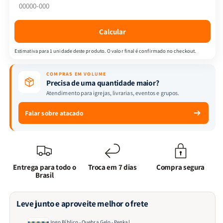
-
-
Penkal
Penkal
Calcular
Estimativa para 1 unidade deste produto. O valor final é confirmado no checkout.
COMPRAS EM VOLUME
Precisa de uma quantidade maior?
Atendimento para igrejas, livrarias, eventos e grupos.
Falar sobre atacado
Entrega para todo o
Troca em 7 dias
Compra segura
Brasil
Leve junto e aproveite melhor o frete
Jogo Bíblico - Quebra Gelo - Penkal