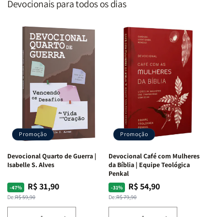
Devocionais para todos os dias
Promoção
Promoção
Devocional Quarto de Guerra |
Devocional Café com Mulheres
Isabelle S. Alves
da Bíblia | Equipe Teológica
Penkal
R$ 31,90
R$ 54,90
Preço
Preço
Preço
Preço
-47%
-31%
normal
promocional
normal
promocional
De:
R$ 59,90
De:
R$ 79,90