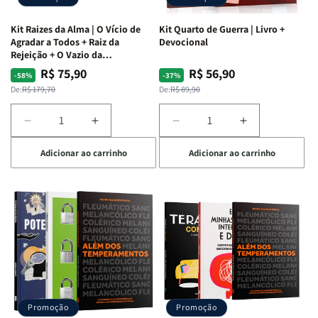
Kit Raizes da Alma | O Vício de
Kit Quarto de Guerra | Livro +
Agradar a Todos + Raiz da
Devocional
Rejeição + O Vazio da
Insatisfação.
R$ 75,90
R$ 56,90
Preço
Preço
Preço
Preço
-58%
-37%
normal
promocional
normal
promocional
De:
R$ 179,70
De:
R$ 89,90
Diminuir
Aumentar
Diminuir
Aumentar
a
a
a
a
Adicionar ao carrinho
Adicionar ao carrinho
quantidade
quantidade
quantidade
quantidade
de
de
de
de
Kit
Kit
Kit
Kit
Raizes
Raizes
Quarto
Quarto
da
da
de
de
Alma
Alma
Guerra
Guerra
|
|
|
|
O
O
Livro
Livro
Vício
Vício
+
+
de
de
Devocional
Devocional
Agradar
Agradar
Promoção
Promoção