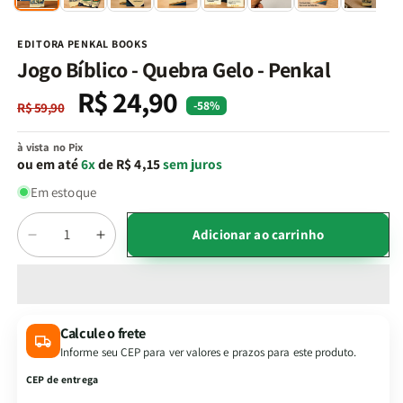
na
n
janela
j
modal
m
EDITORA PENKAL BOOKS
Jogo Bíblico - Quebra Gelo - Penkal
R$ 24,90
Preço
Preço
-58%
R$ 59,90
normal
promocional
à vista no Pix
ou em até
6x
de R$ 4,15
sem juros
Em estoque
Quantidade
Adicionar ao carrinho
Diminuir
Aumentar
a
a
quantidade
quantidade
de
de
Jogo
Jogo
Calcule o frete
Bíblico
Bíblico
Informe seu CEP para ver valores e prazos para este produto.
-
-
Quebra
Quebra
CEP de entrega
Gelo
Gelo