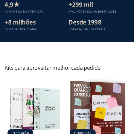
Teológica
Teológica
Teológica
Teológica
4,9★
+299 mil
Penkal
Penkal
Penkal
Penkal
NOTA MÉDIA DA OPERAÇÃO
AVALIAÇÕES NOS MARKETPLACES
+8 milhões
Desde 1998
ENTREGAS REALIZADAS
LIVRARIA FAMÍLIA CRISTÃ
Kits para aproveitar melhor cada pedido
Promoção
Promoção