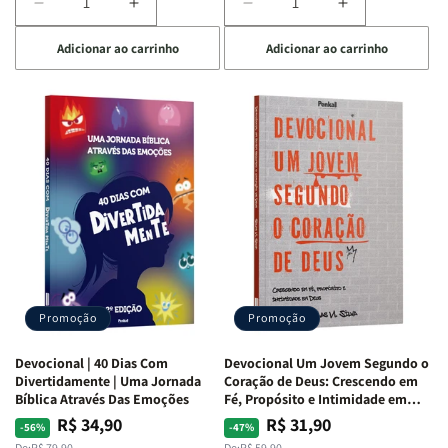
Diminuir
Aumentar
Diminuir
Aumentar
a
a
a
a
Adicionar ao carrinho
Adicionar ao carrinho
quantidade
quantidade
quantidade
quantidade
de
de
de
de
Devocional
Devocional
Devocional
Devocional
Quarto
Quarto
Café
Café
de
de
com
com
Guerra
Guerra
Mulheres
Mulheres
|
|
da
da
Isabelle
Isabelle
Bíblia
Bíblia
S.
S.
|
|
Alves
Alves
Equipe
Equipe
Teológica
Teológica
Penkal
Penkal
Promoção
Promoção
Devocional | 40 Dias Com
Devocional Um Jovem Segundo o
Divertidamente | Uma Jornada
Coração de Deus: Crescendo em
Bíblica Através Das Emoções
Fé, Propósito e Intimidade em
Deus
R$ 34,90
R$ 31,90
Preço
Preço
Preço
Preço
-56%
-47%
De:
R$ 79,90
De:
R$ 59,90