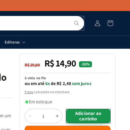
Pesquisar
Fazer
Carrinho
login
Editoras
R$ 14,90
Preço
Preço
-50%
R$ 29,80
normal
promocional
do
à vista no Pix
ou em até
6x
de R$ 2,48
sem juros
Frete
calculado no checkout.
Em estoque
Quantidade
Adicionar ao
 em um
carrinho
Diminuir
Aumentar
a
a
a suas