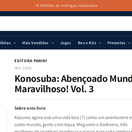
+8 milhões de entregas realizadas
íblias
Mais Vendidos
Jogos
Box e Kits
Presentes
EDITORA PANINI
SKU:
31582
Konosuba: Abençoado Mun
Maravilhoso! Vol. 3
Sobre este livro
Kazuma agora vive uma vida boa (?) como um aventureiro
outro mundo, junto com Aqua, Megumin e Darkness, três
mulheres de invejável aparência e classe avançada (embor