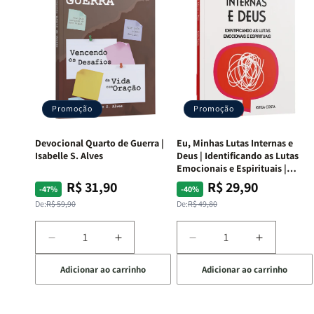
Promoção
Promoção
Devocional Quarto de Guerra |
Eu, Minhas Lutas Internas e
Isabelle S. Alves
Deus | Identificando as Lutas
Emocionais e Espirituais |
Estela Costa
R$ 31,90
R$ 29,90
Preço
Preço
Preço
Preço
-47%
-40%
normal
promocional
normal
promocional
De:
R$ 59,90
De:
R$ 49,80
Diminuir
Aumentar
Diminuir
Aumentar
a
a
a
a
Adicionar ao carrinho
Adicionar ao carrinho
quantidade
quantidade
quantidade
quantida
de
de
de
de
Devocional
Devocional
Eu,
Eu,