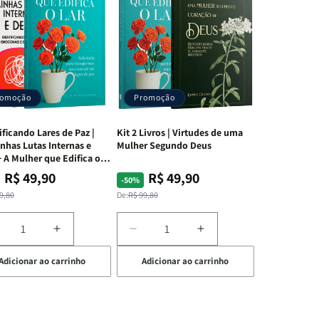
romoção
Promoção
ificando Lares de Paz |
Kit 2 Livros | Virtudes de uma
nhas Lutas Internas e
Mulher Segundo Deus
 A Mulher que Edifica o
R$ 49,90
R$ 49,90
ço
ço
Preço
Preço
-50%
mal
mocional
normal
promocional
9,80
De:
R$ 99,80
iminuir
Aumentar
Diminuir
Aumentar
a
a
a
Adicionar ao carrinho
Adicionar ao carrinho
uantidade
quantidade
quantidade
quantidade
e
de
de
de
t
Kit
Kit
Kit
dificando
Edificando
2
2