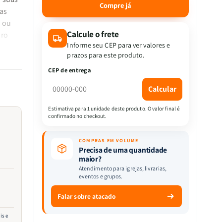
quantidade
quantidade
Compre já
ias
de
de
Konosuba:
Konosuba:
o ou
Abençoado
Abençoado
Calcule o frete
iro
Mundo
Mundo
Informe seu CEP para ver valores e
Maravilhoso!
Maravilhoso!
prazos para este produto.
iço de
Vol.
Vol.
CEP de entrega
3
3
Calcular
Estimativa para 1 unidade deste produto. O valor final é
confirmado no checkout.
COMPRAS EM VOLUME
Precisa de uma quantidade
maior?
Atendimento para igrejas, livrarias,
eventos e grupos.
Falar sobre atacado
is e