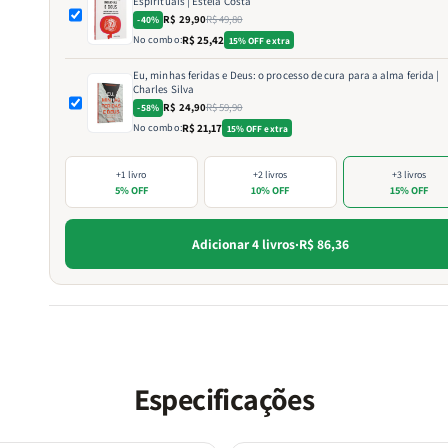
Espirituais | Estela Costa
R$ 29,90
R$ 49,80
-40%
No combo:
R$ 25,42
15% OFF extra
Eu, minhas feridas e Deus: o processo de cura para a alma ferida |
Charles Silva
R$ 24,90
R$ 59,90
-58%
No combo:
R$ 21,17
15% OFF extra
+1 livro
+2 livros
+3 livros
5% OFF
10% OFF
15% OFF
Adicionar 4 livros
·
R$ 86,36
Especificações