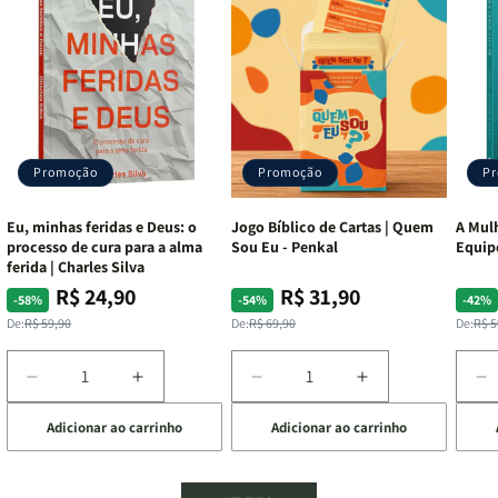
Promoção
Promoção
P
Eu, minhas feridas e Deus: o
Jogo Bíblico de Cartas | Quem
A Mulh
processo de cura para a alma
Sou Eu - Penkal
Equip
ferida | Charles Silva
R$ 24,90
R$ 31,90
Preço
Preço
Preço
Preço
Pre
Pre
-58%
-54%
-42%
normal
promocional
normal
promocional
nor
pro
De:
R$ 59,90
De:
R$ 69,90
De:
R$ 5
Diminuir
Aumentar
Diminuir
Aumentar
D
a
a
a
a
a
Adicionar ao carrinho
Adicionar ao carrinho
de
quantidade
quantidade
quantidade
quantidade
q
de
de
de
de
d
Eu,
Eu,
Jogo
Jogo
A