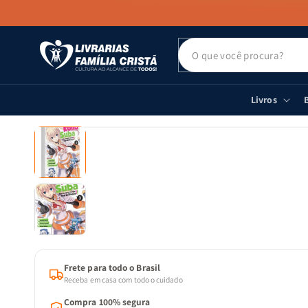
PULAR PARA
O CONTEÚDO
Livros
B
PULAR PARA
AS
INFORMAÇÕES
DO PRODUTO
Frete para todo o Brasil
Receba em casa com todo o cuidado
Compra 100% segura