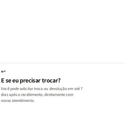
ares
Lares
Livros
Livros
e
de
|
|
az
Paz
Virtudes
Virtudes
|
de
de
u,
Eu,
uma
uma
inhas
Minhas
Mulher
Mulher
utas
Lutas
Segundo
Segundo
ternas
Internas
Deus
Deus
e
eus
Deus
s
+
↩
A
E se eu precisar trocar?
ulher
Mulher
ue
que
Você pode solicitar troca ou devolução em até 7
ifica
Edifica
dias após o recebimento, diretamente com
o
nosso atendimento.
ar
Lar