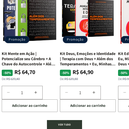
Promoção
Promoção
P
Kit Mente em Ação |
Kit Deus, Emoções e Identidade
Kit Ed
Potencialize seu Cérebro + A
| Terapia com Deus + Além dos
Eu, Mi
Chave do Autocontrole + Além
Temperamentos + Eu, Minhas
Deus +
dos Temperamentos
Feridas e Deus
Lar
R$ 64,70
R$ 64,90
Preço
Preço
Preço
Preço
Pre
Pre
-50%
-50%
-50%
normal
promocional
normal
promocional
nor
pro
De:
R$ 129,40
De:
R$ 129,80
De:
R$ 9
Diminuir
Aumentar
Diminuir
Aumentar
D
a
a
a
a
a
Adicionar ao carrinho
Adicionar ao carrinho
de
quantidade
quantidade
quantidade
quantidade
q
de
de
de
de
d
Kit
Kit
Kit
Kit
Ki
Mente
Mente
Deus,
Deus,
E
VER TUDO