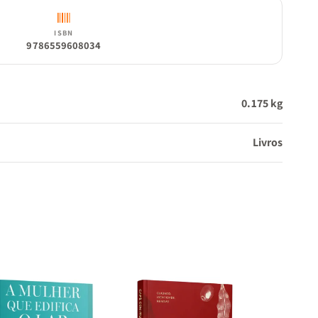
ISBN
9786559608034
0.175 kg
Livros