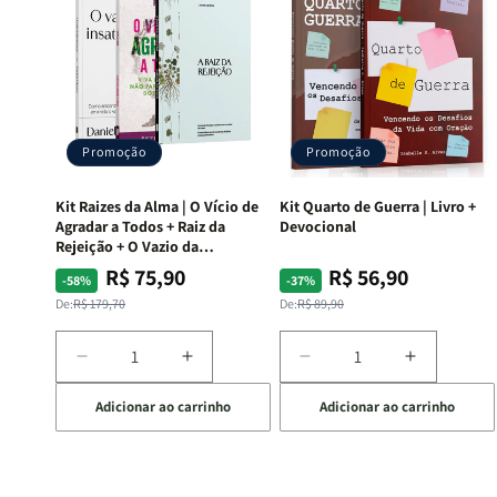
Promoção
Promoção
Kit Raizes da Alma | O Vício de
Kit Quarto de Guerra | Livro +
Agradar a Todos + Raiz da
Devocional
Rejeição + O Vazio da
Insatisfação.
R$ 75,90
R$ 56,90
Preço
Preço
Preço
Preço
-58%
-37%
normal
promocional
normal
promocional
De:
R$ 179,70
De:
R$ 89,90
Diminuir
Aumentar
Diminuir
Aumentar
a
a
a
a
Adicionar ao carrinho
Adicionar ao carrinho
quantidade
quantidade
quantidade
quantida
de
de
de
de
Kit
Kit
Kit
Kit
Raizes
Raizes
Quarto
Quarto