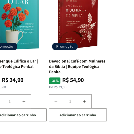
romoção
Promoção
er que Edifica o Lar |
Devocional Café com Mulheres
e Teológica Penkal
da Bíblia | Equipe Teológica
Penkal
R$ 34,90
R$ 54,90
ço
ço
Preço
Preço
-31%
mal
mocional
normal
promocional
9,80
De:
R$ 79,90
iminuir
Aumentar
Diminuir
Aumentar
a
a
a
Adicionar ao carrinho
Adicionar ao carrinho
uantidade
quantidade
quantidade
quantidade
e
de
de
de
A
Devocional
Devocional