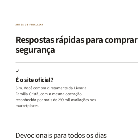
da
da
de
de
Alma
Alma
Guerra
Guerra
|
|
|
|
O
O
Livro
Livro
ANTES DE FINALIZAR
Vício
Vício
+
+
de
de
Devocional
Devocion
Respostas rápidas para compra
Agradar
Agradar
segurança
a
a
Todos
Todos
+
+
Raiz
Raiz
✓
da
da
É o site oficial?
Rejeição
Rejeição
+
+
Sim. Você compra diretamente da Livraria
O
O
Família Cristã, com a mesma operação
Vazio
Vazio
reconhecida por mais de 299 mil avaliações nos
marketplaces.
da
da
Insatisfação.
Insatisfação.
Devocionais para todos os dias