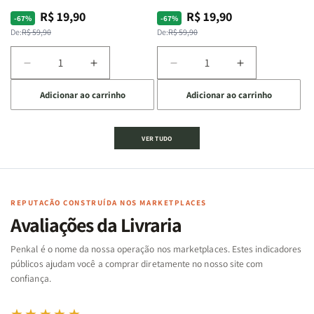
R$ 19,90
R$ 19,90
Preço
Preço
Preço
Preço
-67%
-67%
normal
promocional
normal
promocional
De:
R$ 59,90
De:
R$ 59,90
Diminuir
Aumentar
Diminuir
Aumentar
a
a
a
a
Adicionar ao carrinho
Adicionar ao carrinho
quantidade
quantidade
quantidade
quantidade
de
de
de
de
Jogo
Jogo
Jogo
Jogo
VER TUDO
Bíblico
Bíblico
da
da
de
de
memória
memória
Cartas
Cartas
|
|
|
|
Arca
Arca
Famílias
Famílias
de
de
REPUTAÇÃO CONSTRUÍDA NOS MARKETPLACES
da
da
Noé
Noé
Avaliações da Livraria
Bíblia
Bíblia
-
-
Penkal é o nome da nossa operação nos marketplaces. Estes indicadores
Penkal
Penkal
públicos ajudam você a comprar diretamente no nosso site com
confiança.