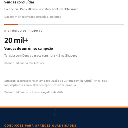
Vendas concluídas
Loja oficial Penkall com selo MercadoLíder Platinum.
Um dos melhores vendedores da plataforma
HISTÓRICO DE PRODUTO
20 mil+
Vendas de um único campeão
Terapia com Deus aparece com nota 4,9 na Shopee.
Dados públicos do marketplace
Estes indicadores representam a reputação da Livraria Família Cristã/Penkal nos
marketplaces e não avaliações específicas deste produto.
Dados públicos consultados em julho de 2026.
CONDIÇÕES PARA GRANDES QUANTIDADES