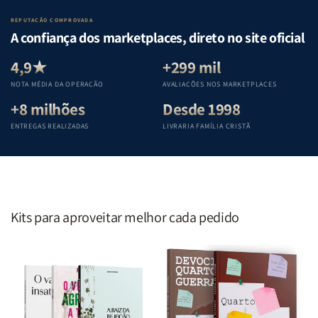
o
o
da
da
Lar
Lar
Bíblia
Bíblia
REPUTAÇÃO COMPROVADA
|
|
|
|
A confiança dos marketplaces, direto no site oficial
Equipe
Equipe
Equipe
Equipe
Teológica
Teológica
Teológica
Teológica
4,9★
+299 mil
Penkal
Penkal
Penkal
Penkal
NOTA MÉDIA DA OPERAÇÃO
AVALIAÇÕES NOS MARKETPLACES
+8 milhões
Desde 1998
ENTREGAS REALIZADAS
LIVRARIA FAMÍLIA CRISTÃ
Kits para aproveitar melhor cada pedido