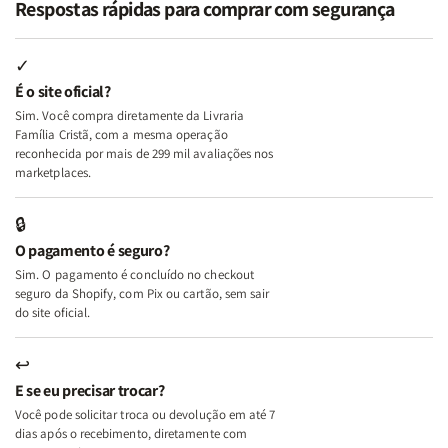
Respostas rápidas para comprar com segurança
Minhas
Minhas
Mulher
Mulher
Lutas
Lutas
Segundo
Segundo
Internas
Internas
Deus
Deus
✓
e
e
É o site oficial?
Deus
Deus
Sim. Você compra diretamente da Livraria
+
+
Família Cristã, com a mesma operação
A
A
reconhecida por mais de 299 mil avaliações nos
Mulher
Mulher
marketplaces.
que
que
Edifica
Edifica
🔒
o
o
O pagamento é seguro?
Lar
Lar
Sim. O pagamento é concluído no checkout
seguro da Shopify, com Pix ou cartão, sem sair
do site oficial.
↩
E se eu precisar trocar?
Você pode solicitar troca ou devolução em até 7
dias após o recebimento, diretamente com