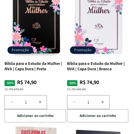
Ribeiro
Ribeiro
Promoção
Promoção
Bíblia para o Estudo da Mulher |
Bíblia para o Estudo da Mulher |
NVA | Capa Dura | Preta
NVA | Capa Dura | Branca
R$ 74,90
R$ 74,90
Preço
Preço
Preço
Preço
-50%
-50%
normal
promocional
normal
promocional
De:
R$ 149,80
De:
R$ 149,80
Diminuir
Aumentar
Diminuir
Aumentar
a
a
a
a
Adicionar ao carrinho
Adicionar ao carrinho
quantidade
quantidade
quantidade
quantidade
de
de
de
de
Bíblia
Bíblia
Bíblia
Bíblia