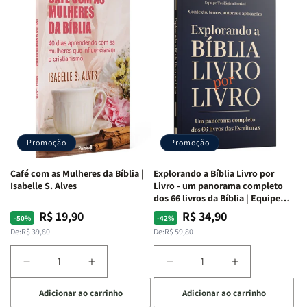
para
para
para
para
o
o
o
o
Estudo
Estudo
Estudo
Estudo
da
da
da
da
Mulher
Mulher
Mulher
Mulher
|
|
|
|
NVA
NVA
NVA
NVA
|
|
|
|
Capa
Capa
Capa
Capa
Dura
Dura
Dura
Dura
Promoção
Promoção
|
|
|
|
Preta
Preta
Branca
Branca
Café com as Mulheres da Bíblia |
Explorando a Bíblia Livro por
Isabelle S. Alves
Livro - um panorama completo
dos 66 livros da Bíblia | Equipe
teológica Penkal
R$ 19,90
R$ 34,90
Preço
Preço
Preço
Preço
-50%
-42%
normal
promocional
normal
promocional
De:
R$ 39,80
De:
R$ 59,80
Diminuir
Aumentar
Diminuir
Aumentar
a
a
a
a
Adicionar ao carrinho
Adicionar ao carrinho
quantidade
quantidade
quantidade
quantidade