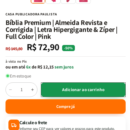
na
n
janela
j
modal
m
CASA PUBLICADORA PAULISTA
Bíblia Premium | Almeida Revista e
Corrigida | Letra Hipergigante & Zíper |
Full Color | Pink
R$ 72,90
Preço
Preço
-50%
R$ 145,80
normal
promocional
à vista no Pix
ou em até
6x
de R$ 12,15
sem juros
Em estoque
Quantidade
Adicionar ao carrinho
Diminuir
Aumentar
a
a
quantidade
quantidade
Compre já
de
de
Bíblia
Bíblia
Calcule o frete
Premium
Premium
|
|
Informe seu CEP para ver valores e prazos para este produto.