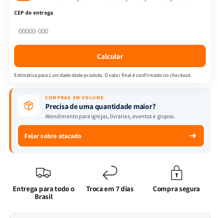
Almeida
Almeida
CEP de entrega
Revista
Revista
e
e
Corrigida
Corrigida
|
|
Calcular
Letra
Letra
Hipergigante
Hipergigante
Estimativa para 1 unidade deste produto. O valor final é confirmado no checkout.
&amp;
&amp;
Zíper
Zíper
COMPRAS EM VOLUME
|
|
Precisa de uma quantidade maior?
Full
Full
Atendimento para igrejas, livrarias, eventos e grupos.
Color
Color
|
|
Falar sobre atacado
Pink
Pink
Entrega para todo o
Troca em 7 dias
Compra segura
Brasil