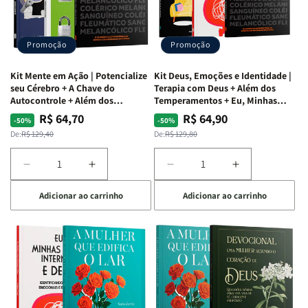
Vício
Vício
+
+
de
de
Devocional
Devocional
Agradar
Agradar
Promoção
Promoção
a
a
Todos
Todos
Kit Mente em Ação | Potencialize
Kit Deus, Emoções e Identidade |
+
+
seu Cérebro + A Chave do
Terapia com Deus + Além dos
Raiz
Raiz
Autocontrole + Além dos
Temperamentos + Eu, Minhas
Temperamentos
Feridas e Deus
da
da
R$ 64,70
R$ 64,90
Preço
Preço
Preço
Preço
-50%
-50%
Rejeição
Rejeição
normal
promocional
normal
promocional
De:
R$ 129,40
De:
R$ 129,80
+
+
O
O
Diminuir
Aumentar
Diminuir
Aumentar
Vazio
Vazio
a
a
a
a
da
da
Adicionar ao carrinho
Adicionar ao carrinho
quantidade
quantidade
quantidade
quantidade
Insatisfação.
Insatisfação.
de
de
de
de
Kit
Kit
Kit
Kit
Mente
Mente
Deus,
Deus,
em
em
Emoções
Emoções
Ação
Ação
e
e
|
|
Identidade
Identidade
Potencialize
Potencialize
|
|