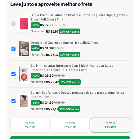
Leve junto e aproveite melhor o frete
Bíblia Premium | Almeida Revista e Corrigida | Letra Hipergigante &
Zíper | Full Color | Pink
R$ 72,90
R$ 145,80
-50%
No combo:
R$ 61,97
15% OFF extra
Devocional Quarto de Guerra | Isabelle S. Alves
R$ 31,90
R$ 59,90
-47%
No combo:
R$ 27,12
15% OFF extra
Eu, Minhas Lutas Internas e Deus | Identificando as Lutas
Emocionais e Espirituais | Estela Costa
R$ 29,90
R$ 49,80
-40%
No combo:
R$ 25,42
15% OFF extra
Eu, minhas feridas e Deus: o processo de cura para a alma ferida |
Charles Silva
R$ 24,90
R$ 59,90
-58%
No combo:
R$ 21,17
15% OFF extra
+1 livro
+2 livros
+3 livros
5% OFF
10% OFF
15% OFF