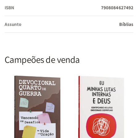
meditação.
ISBN
7908084627492
Assunto
Bíblias
Proteção Total:
Capa Premium com fechamento em zíper
reforçado e acabamento exclusivo com design de cruz em
relevo.
Campeões de venda
Recursos de Louvor e Estudo:
Acompanha Harpa Avivada,
Corinhos e Mapas Coloridos, oferecendo uma experiência
bíblica completa em um único volume.
Especificações Técnicas:
Tradução:
Almeida Revista e Corrigida (ARC)