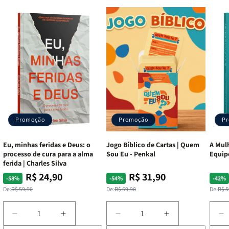
Borda:
Prateada
Recursos Adicionais:
Harpa Avivada, Corinhos, Promess
Destaque e Fitilho marcador.
Editora:
CPP (Casa Publicadora Paulista)
Promoção
Promoção
P
Eu, minhas feridas e Deus: o
Jogo Bíblico de Cartas | Quem
A Mulh
processo de cura para a alma
Sou Eu - Penkal
Equip
ferida | Charles Silva
R$ 24,90
R$ 31,90
Preço
Preço
Preço
Preço
Pre
Pre
-58%
-54%
-42%
normal
promocional
normal
promocional
nor
pro
De:
R$ 59,90
De:
R$ 69,90
De:
R$ 5
Diminuir
Aumentar
Diminuir
Aumentar
D
a
a
a
a
a