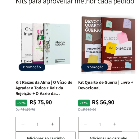
Kits para aproveitar melhor cada pedido
Promoção
Promoção
Kit Raizes da Alma | O Vício de
Kit Quarto de Guerra | Livro +
Agradar a Todos + Raiz da
Devocional
Rejeição + O Vazio da
Insatisfação.
R$ 75,90
R$ 56,90
Preço
Preço
Preço
Preço
-58%
-37%
normal
promocional
normal
promocional
De:
R$ 179,70
De:
R$ 89,90
Diminuir
Aumentar
Diminuir
Aumentar
a
a
a
a
Adicionar ao carrinho
Adicionar ao carrinho