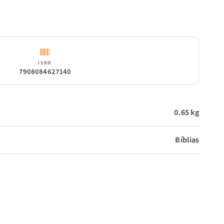
ISBN
7908084627140
0.65 kg
Bíblias
m