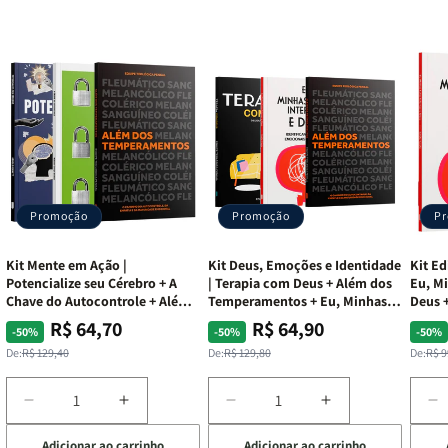
Promoção
Promoção
P
Kit Mente em Ação |
Kit Deus, Emoções e Identidade
Kit Ed
Potencialize seu Cérebro + A
| Terapia com Deus + Além dos
Eu, Mi
Chave do Autocontrole + Além
Temperamentos + Eu, Minhas
Deus +
dos Temperamentos
Feridas e Deus
Lar
R$ 64,70
R$ 64,90
Preço
Preço
Preço
Preço
Pre
Pre
-50%
-50%
-50%
normal
promocional
normal
promocional
nor
pro
De:
R$ 129,40
De:
R$ 129,80
De:
R$ 9
Diminuir
Aumentar
Diminuir
Aumentar
D
a
a
a
a
a
Adicionar ao carrinho
Adicionar ao carrinho