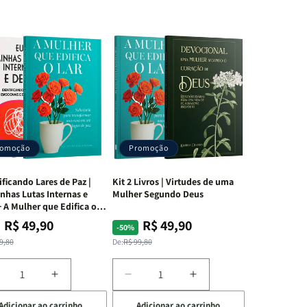
romoção
Promoção
ificando Lares de Paz |
Kit 2 Livros | Virtudes de uma
nhas Lutas Internas e
Mulher Segundo Deus
 A Mulher que Edifica o
R$ 49,90
R$ 49,90
ço
ço
Preço
Preço
-50%
mal
mocional
normal
promocional
9,80
De:
R$ 99,80
iminuir
Aumentar
Diminuir
Aumentar
a
a
a
Adicionar ao carrinho
Adicionar ao carrinho