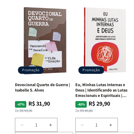
Promoção
Promoção
Devocional Quarto de Guerra |
Eu, Minhas Lutas Internas e
Isabelle S. Alves
Deus | Identificando as Lutas
Emocionais e Espirituais |
Estela Costa
R$ 31,90
R$ 29,90
Preço
Preço
Preço
Preço
-47%
-40%
normal
promocional
normal
promocional
De:
R$ 59,90
De:
R$ 49,80
Diminuir
Aumentar
Diminuir
Aumentar
a
a
a
a