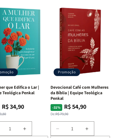
as em
romoção
Promoção
er que Edifica o Lar |
Devocional Café com Mulheres
e Teológica Penkal
da Bíblia | Equipe Teológica
Penkal
R$ 34,90
R$ 54,90
ço
ço
Preço
Preço
-31%
mal
mocional
normal
promocional
9,80
De:
R$ 79,90
iminuir
Aumentar
Diminuir
Aumentar
a
a
a