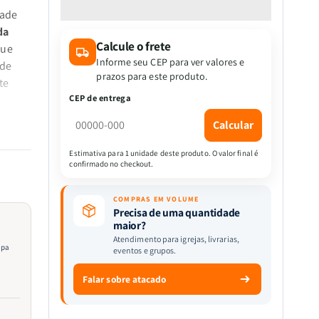
quantidade
quantidade
dade
de
de
da
Bíblia
Bíblia
Calcule o frete
Gigante
Gigante
que
|
|
Informe seu CEP para ver valores e
 de
Almeida
Almeida
prazos para este produto.
te
Revista
Revista
CEP de entrega
e
e
Corrigida
Corrigida
Calcular
|
|
Harpa
Harpa
Estimativa para 1 unidade deste produto. O valor final é
confirmado no checkout.
&amp;
&amp;
ntir
Full
Full
Color
Color
COMPRAS EM VOLUME
icos
|
|
Precisa de uma quantidade
maior?
Capa
Capa
Atendimento para igrejas, livrarias,
Carteira
Carteira
apa
eventos e grupos.
|
|
Bordô
Bordô
Falar sobre atacado
tema
 todo o