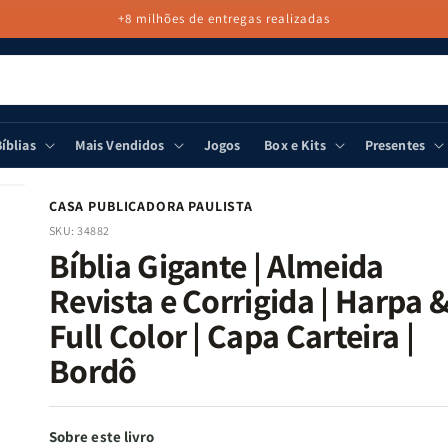
+8 milhões de entregas realizadas
íblias
Mais Vendidos
Jogos
Box e Kits
Presentes
CASA PUBLICADORA PAULISTA
SKU:
34882
Bíblia Gigante | Almeida
Revista e Corrigida | Harpa 
Full Color | Capa Carteira |
Bordô
Sobre este livro