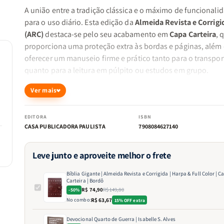
A união entre a tradição clássica e o máximo de funcionali
para o uso diário. Esta edição da
Almeida Revista e Corrigi
(ARC)
destaca-se pelo seu acabamento em
Capa Carteira
, 
proporciona uma proteção extra às bordas e páginas, além
oferecer um manuseio firme e prático tanto para o transpor
quanto para a leitura em púlpito ou estudos em grupo.
Destaques desta edição:
Ver mais
EDITORA
ISBN
Conforto Visual:
A
Letra Gigante
foi projetada para gara
CASA PUBLICADORA PAULISTA
7908084627140
uma leitura clara e fluida, reduzindo o cansaço visual e
facilitando o acompanhamento de cultos e estudos bíbl
Leve junto e aproveite melhor o frete
prolongados.
Bíblia Gigante | Almeida Revista e Corrigida | Harpa & Full Color | C
Carteira | Bordô
R$ 74,90
R$ 149,80
-50%
Tecnologia Full Color:
Layout interno moderno com sis
No combo:
R$ 63,67
15% OFF extra
de cores que destaca as promessas bíblicas ao longo de
Devocional Quarto de Guerra | Isabelle S. Alves
texto, facilitando a meditação.