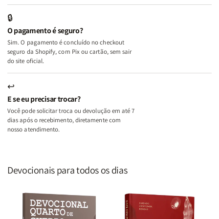
Edifica
Edifica
🔒
o
o
O pagamento é seguro?
Lar
Lar
Sim. O pagamento é concluído no checkout
seguro da Shopify, com Pix ou cartão, sem sair
do site oficial.
↩
E se eu precisar trocar?
Você pode solicitar troca ou devolução em até 7
dias após o recebimento, diretamente com
nosso atendimento.
Devocionais para todos os dias