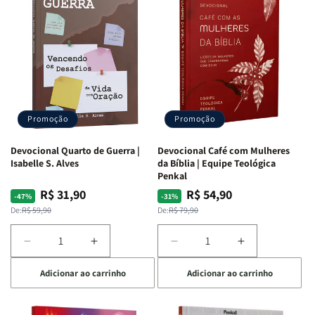
Promoção
Promoção
Devocional Quarto de Guerra |
Devocional Café com Mulheres
Isabelle S. Alves
da Bíblia | Equipe Teológica
Penkal
R$ 31,90
R$ 54,90
Preço
Preço
Preço
Preço
-47%
-31%
normal
promocional
normal
promocional
De:
R$ 59,90
De:
R$ 79,90
Diminuir
Aumentar
Diminuir
Aumentar
a
a
a
a
Adicionar ao carrinho
Adicionar ao carrinho
quantidade
quantidade
quantidade
quantidade
de
de
de
de
Devocional
Devocional
Devocional
Devocional