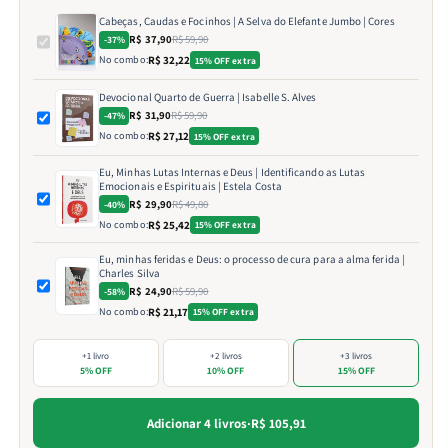
Cabeças, Caudas e Focinhos | A Selva do Elefante Jumbo | Cores
R$ 37,90
R$ 59,90
-37%
No combo:
R$ 32,22
15% OFF extra
Devocional Quarto de Guerra | Isabelle S. Alves
R$ 31,90
R$ 59,90
-47%
No combo:
R$ 27,12
15% OFF extra
Eu, Minhas Lutas Internas e Deus | Identificando as Lutas
Emocionais e Espirituais | Estela Costa
R$ 29,90
R$ 49,80
-40%
No combo:
R$ 25,42
15% OFF extra
Eu, minhas feridas e Deus: o processo de cura para a alma ferida |
Charles Silva
R$ 24,90
R$ 59,90
-58%
No combo:
R$ 21,17
15% OFF extra
+1 livro
+2 livros
+3 livros
5% OFF
10% OFF
15% OFF
Adicionar 4 livros
·
R$ 105,91