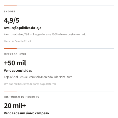
SHOPEE
4,9/5
Avaliação pública da loja
4 mil produtos, 298 mil seguidores e 100% de resposta no chat.
Livrarias Família Cristã
MERCADO LIVRE
+50 mil
Vendas concluídas
Loja oficial Penkall com selo MercadoLíder Platinum.
Um dos melhores vendedores da plataforma
HISTÓRICO DE PRODUTO
20 mil+
Vendas de um único campeão