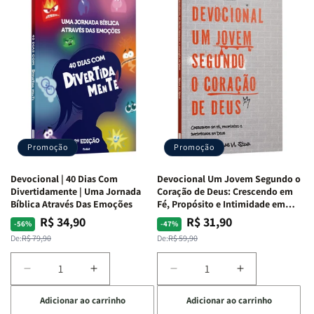
Quarto
Quarto
Café
Café
de
de
com
com
Guerra
Guerra
Mulheres
Mulheres
|
|
da
da
Isabelle
Isabelle
Bíblia
Bíblia
S.
S.
|
|
Alves
Alves
Equipe
Equipe
Teológica
Teológica
Penkal
Penkal
Promoção
Promoção
Devocional | 40 Dias Com
Devocional Um Jovem Segundo o
Divertidamente | Uma Jornada
Coração de Deus: Crescendo em
Bíblica Através Das Emoções
Fé, Propósito e Intimidade em
Deus
R$ 34,90
R$ 31,90
Preço
Preço
Preço
Preço
-56%
-47%
normal
promocional
normal
promocional
De:
R$ 79,90
De:
R$ 59,90
Diminuir
Aumentar
Diminuir
Aumentar
a
a
a
a
Adicionar ao carrinho
Adicionar ao carrinho
quantidade
quantidade
quantidade
quantidade