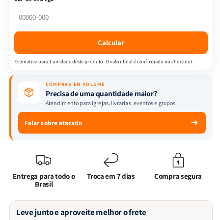
|
|
A
A
Selva
Selva
do
do
Calcular
Elefante
Elefante
Jumbo
Jumbo
Estimativa para 1 unidade deste produto. O valor final é confirmado no checkout.
|
|
Cores
Cores
COMPRAS EM VOLUME
Precisa de uma quantidade maior?
Atendimento para igrejas, livrarias, eventos e grupos.
Falar sobre atacado
Entrega para todo o
Troca em 7 dias
Compra segura
Brasil
Leve junto e aproveite melhor o frete