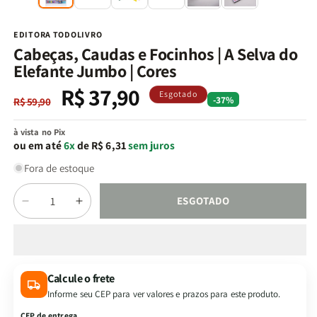
na
n
janela
j
modal
m
EDITORA TODOLIVRO
Cabeças, Caudas e Focinhos | A Selva do
Elefante Jumbo | Cores
R$ 37,90
Preço
Preço
Esgotado
-37%
R$ 59,90
normal
promocional
à vista no Pix
ou em até
6x
de R$ 6,31
sem juros
Fora de estoque
Quantidade
ESGOTADO
Diminuir
Aumentar
a
a
quantidade
quantidade
de
de
Cabeças,
Cabeças,
Calcule o frete
Caudas
Caudas
Informe seu CEP para ver valores e prazos para este produto.
e
e
Focinhos
Focinhos
CEP de entrega