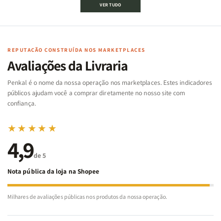
VER TUDO
Bíblico
Bíblico
da
da
de
de
memória
memória
Cartas
Cartas
|
|
|
|
Arca
Arca
Famílias
Famílias
de
de
REPUTAÇÃO CONSTRUÍDA NOS MARKETPLACES
da
da
Noé
Noé
Avaliações da Livraria
Bíblia
Bíblia
-
-
Penkal é o nome da nossa operação nos marketplaces. Estes indicadores
Penkal
Penkal
públicos ajudam você a comprar diretamente no nosso site com
confiança.
★★★★★
4,9
de 5
Nota pública da loja na Shopee
Milhares de avaliações públicas nos produtos da nossa operação.