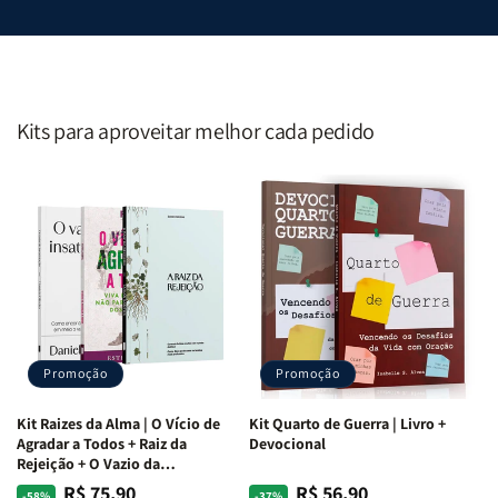
Kits para aproveitar melhor cada pedido
Promoção
Promoção
Kit Raizes da Alma | O Vício de
Kit Quarto de Guerra | Livro +
Agradar a Todos + Raiz da
Devocional
Rejeição + O Vazio da
Insatisfação.
R$ 75,90
R$ 56,90
Preço
Preço
Preço
Preço
-58%
-37%