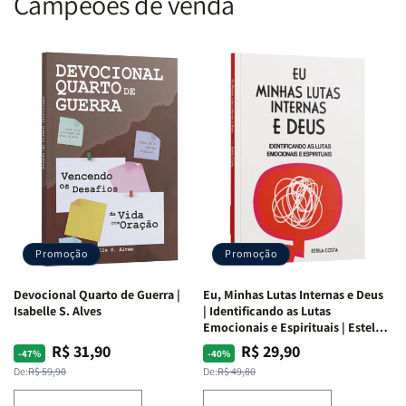
Campeões de venda
Promoção
Promoção
Devocional Quarto de Guerra |
Eu, Minhas Lutas Internas e Deus
Isabelle S. Alves
| Identificando as Lutas
Emocionais e Espirituais | Estela
Costa
R$ 31,90
R$ 29,90
Preço
Preço
Preço
Preço
-47%
-40%
normal
promocional
normal
promocional
De:
R$ 59,90
De:
R$ 49,80