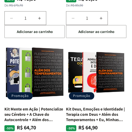
normal
promocional
normal
promocional
De:
R$ 179,70
De:
R$ 89,90
Diminuir
Aumentar
Diminuir
Aumentar
a
a
a
a
Adicionar ao carrinho
Adicionar ao carrinho
quantidade
quantidade
quantidade
quantidade
de
de
de
de
Kit
Kit
Kit
Kit
Raizes
Raizes
Quarto
Quarto
da
da
de
de
Alma
Alma
Guerra
Guerra
|
|
|
|
O
O
Livro
Livro
Vício
Vício
+
+
de
de
Devocional
Devocional
Agradar
Agradar
Promoção
Promoção
a
a
Todos
Todos
Kit Mente em Ação | Potencialize
Kit Deus, Emoções e Identidade |
+
+
seu Cérebro + A Chave do
Terapia com Deus + Além dos
Raiz
Raiz
Autocontrole + Além dos
Temperamentos + Eu, Minhas
Temperamentos
Feridas e Deus
da
da
R$ 64,70
R$ 64,90
Preço
Preço
Preço
Preço
-50%
-50%