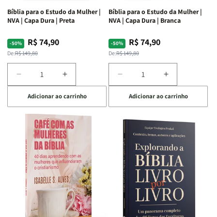
Bíblia para o Estudo da Mulher |
Bíblia para o Estudo da Mulher |
NVA | Capa Dura | Preta
NVA | Capa Dura | Branca
R$ 74,90
R$ 74,90
Preço
Preço
Preço
Preço
-50%
-50%
normal
promocional
normal
promocional
De:
R$ 149,80
De:
R$ 149,80
Diminuir
Aumentar
Diminuir
Aumentar
a
a
a
a
Adicionar ao carrinho
Adicionar ao carrinho
quantidade
quantidade
quantidade
quantidade
de
de
de
de
Bíblia
Bíblia
Bíblia
Bíblia
para
para
para
para
o
o
o
o
Estudo
Estudo
Estudo
Estudo
da
da
da
da
Mulher
Mulher
Mulher
Mulher
|
|
|
|
NVA
NVA
NVA
NVA
|
|
|
|
Capa
Capa
Capa
Capa