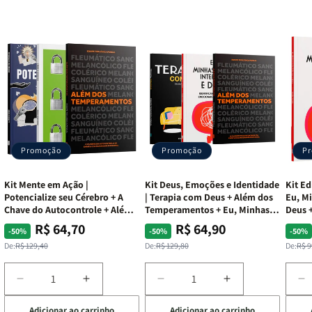
Promoção
Promoção
P
Kit Mente em Ação |
Kit Deus, Emoções e Identidade
Kit Ed
Potencialize seu Cérebro + A
| Terapia com Deus + Além dos
Eu, Mi
Chave do Autocontrole + Além
Temperamentos + Eu, Minhas
Deus +
dos Temperamentos
Feridas e Deus
Lar
R$ 64,70
R$ 64,90
Preço
Preço
Preço
Preço
Pre
Pre
-50%
-50%
-50%
normal
promocional
normal
promocional
nor
pro
De:
R$ 129,40
De:
R$ 129,80
De:
R$ 9
Diminuir
Aumentar
Diminuir
Aumentar
D
a
a
a
a
a
Adicionar ao carrinho
Adicionar ao carrinho