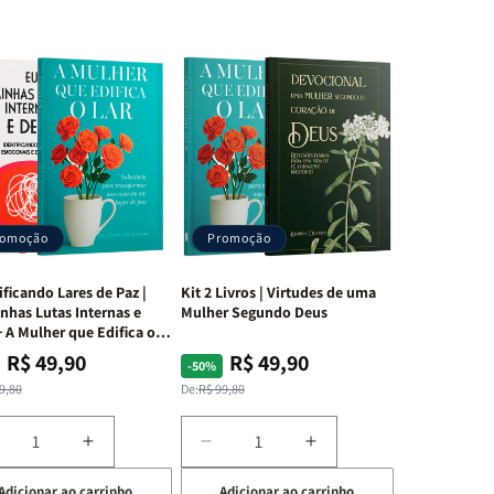
romoção
Promoção
ificando Lares de Paz |
Kit 2 Livros | Virtudes de uma
nhas Lutas Internas e
Mulher Segundo Deus
 A Mulher que Edifica o
R$ 49,90
R$ 49,90
ço
ço
Preço
Preço
-50%
mal
mocional
normal
promocional
9,80
De:
R$ 99,80
iminuir
Aumentar
Diminuir
Aumentar
a
a
a
Adicionar ao carrinho
Adicionar ao carrinho