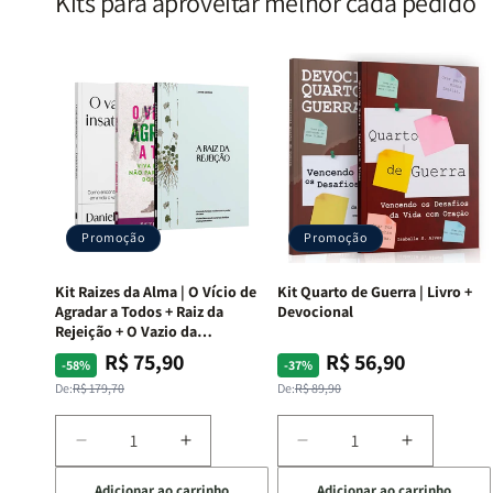
Kits para aproveitar melhor cada pedido
Promoção
Promoção
Kit Raizes da Alma | O Vício de
Kit Quarto de Guerra | Livro +
Agradar a Todos + Raiz da
Devocional
Rejeição + O Vazio da
Insatisfação.
R$ 75,90
R$ 56,90
Preço
Preço
Preço
Preço
-58%
-37%
normal
promocional
normal
promocional
De:
R$ 179,70
De:
R$ 89,90
Diminuir
Aumentar
Diminuir
Aumentar
a
a
a
a
Adicionar ao carrinho
Adicionar ao carrinho