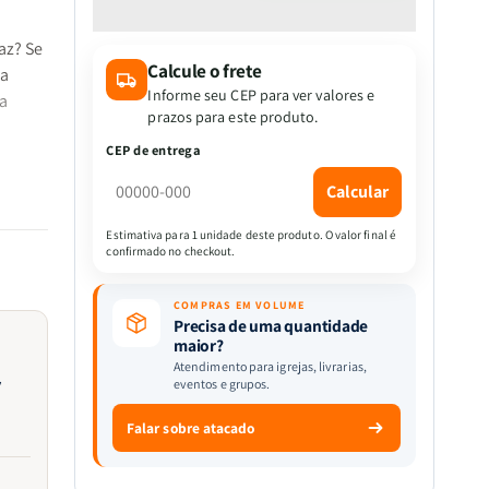
quantidade
quantidade
de
de
az? Se
Kit
Kit
Calcule o frete
Transformação
Transformação
ja
pela
pela
Informe seu CEP para ver valores e
a
Palavra
Palavra
prazos para este produto.
-
-
CEP de entrega
Devocional
Devocional
Orando
Orando
Calcular
cer
a
a
 que
Palavra
Palavra
Estimativa para 1 unidade deste produto. O valor final é
enhor,
confirmado no checkout.
+
+
ão.
Eu,
Eu,
Minha
Minha
COMPRAS EM VOLUME
ansiedade
ansiedade
Precisa de uma quantidade
maior?
e
e
Atendimento para igrejas, livrarias,
Deus
Deus
eventos e grupos.
ão
Falar sobre atacado
uitas
te de