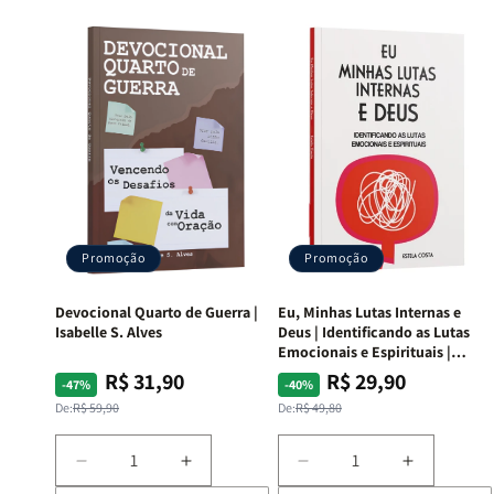
Promoção
Promoção
Devocional Quarto de Guerra |
Eu, Minhas Lutas Internas e
Isabelle S. Alves
Deus | Identificando as Lutas
Emocionais e Espirituais |
Estela Costa
R$ 31,90
R$ 29,90
Preço
Preço
Preço
Preço
-47%
-40%
normal
promocional
normal
promocional
De:
R$ 59,90
De:
R$ 49,80
Diminuir
Aumentar
Diminuir
Aumentar
a
a
a
a