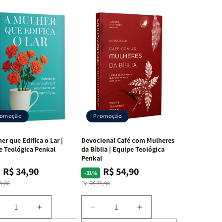
s
ara
romoção
Promoção
de Deus
er que Edifica o Lar |
Devocional Café com Mulheres
e Teológica Penkal
da Bíblia | Equipe Teológica
o,
Penkal
R$ 34,90
R$ 54,90
ço
ço
Preço
Preço
-31%
mal
mocional
normal
promocional
randes
9,80
De:
R$ 79,90
iminuir
Aumentar
Diminuir
Aumentar
a
a
a