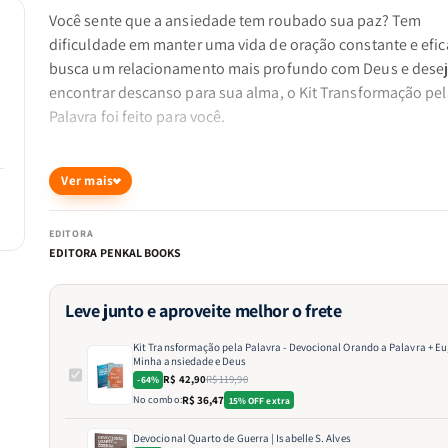
Você sente que a ansiedade tem roubado sua paz? Tem
dificuldade em manter uma vida de oração constante e efic
busca um relacionamento mais profundo com Deus e dese
encontrar descanso para sua alma, o Kit Transformação pel
Palavra foi feito para você.
A oração e a Palavra de Deus são armas poderosas para ven
Ver mais
desafios espirituais e emocionais. Este kit reúne dois livros
irão guiá-lo em uma jornada de fé, oração e confiança no S
EDITORA
ajudando você a experimentar uma verdadeira transformaç
EDITORA PENKAL BOOKS
Leve junto e aproveite melhor o frete
O que você encontrará neste kit?
Kit Transformação pela Palavra - Devocional Orando a Palavra + Eu,
Minha ansiedade e Deus
1. Devocional Orando a Palavra ? Fortaleça sua vida de oraç
R$ 42,90
R$ 119,90
-64%
No combo:
R$ 36,47
15% OFF extra
A oração baseada na Bíblia tem um poder extraordinário. M
vezes, não sabemos como orar ou quais palavras usar dian
Devocional Quarto de Guerra | Isabelle S. Alves