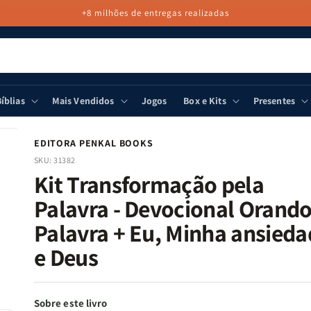
+8 milhões de entregas realizadas
íblias
Mais Vendidos
Jogos
Box e Kits
Presentes
EDITORA PENKAL BOOKS
SKU:
31382
Kit Transformação pela
Palavra - Devocional Orando
Palavra + Eu, Minha ansieda
e Deus
Sobre este livro