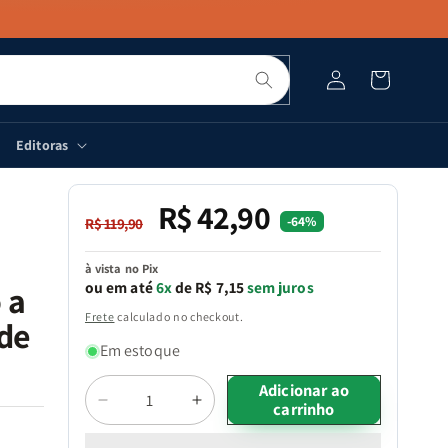
Pesquisar
Fazer
Carrinho
login
Editoras
R$ 42,90
Preço
Preço
-64%
R$ 119,90
normal
promocional
à vista no Pix
ou em até
6x
de R$ 7,15
sem juros
 a
Frete
calculado no checkout.
de
Em estoque
Quantidade
Adicionar ao
carrinho
Diminuir
Aumentar
a
a