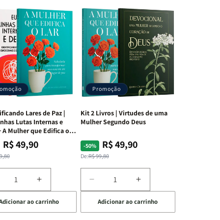
romoção
Promoção
ificando Lares de Paz |
Kit 2 Livros | Virtudes de uma
nhas Lutas Internas e
Mulher Segundo Deus
 A Mulher que Edifica o
R$ 49,90
R$ 49,90
ço
ço
Preço
Preço
-50%
mal
mocional
normal
promocional
9,80
De:
R$ 99,80
iminuir
Aumentar
Diminuir
Aumentar
a
a
a
Adicionar ao carrinho
Adicionar ao carrinho
uantidade
quantidade
quantidade
quantidade
e
de
de
de