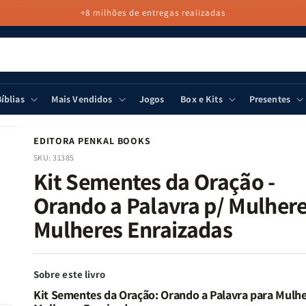
+8 milhões de entregas realizadas
íblias
Mais Vendidos
Jogos
Box e Kits
Presentes
EDITORA PENKAL BOOKS
SKU:
31385
Kit Sementes da Oração -
Orando a Palavra p/ Mulhere
Mulheres Enraizadas
Sobre este livro
Kit Sementes da Oração: Orando a Palavra para Mulhe