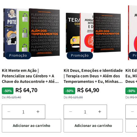
Promoção
Promoção
P
Kit Mente em Ação |
Kit Deus, Emoções e Identidade
Kit Ed
Potencialize seu Cérebro + A
| Terapia com Deus + Além dos
Eu, Mi
Chave do Autocontrole + Além
Temperamentos + Eu, Minhas
Deus +
dos Temperamentos
Feridas e Deus
Lar
R$ 64,70
R$ 64,90
Preço
Preço
Preço
Preço
Pre
Pre
-50%
-50%
-50%
normal
promocional
normal
promocional
nor
pro
De:
R$ 129,40
De:
R$ 129,80
De:
R$ 9
Diminuir
Aumentar
Diminuir
Aumentar
D
a
a
a
a
a
Adicionar ao carrinho
Adicionar ao carrinho
de
quantidade
quantidade
quantidade
quantidade
q
de
de
de
de
d