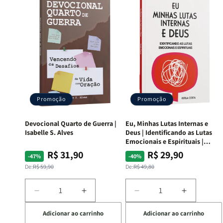
Promoção
Promoção
Devocional Quarto de Guerra |
Eu, Minhas Lutas Internas e
Isabelle S. Alves
Deus | Identificando as Lutas
Emocionais e Espirituais |
Estela Costa
R$ 31,90
R$ 29,90
Preço
Preço
Preço
Preço
-47%
-40%
normal
promocional
normal
promocional
De:
R$ 59,90
De:
R$ 49,80
Diminuir
Aumentar
Diminuir
Aumentar
a
a
a
a
Adicionar ao carrinho
Adicionar ao carrinho
quantidade
quantidade
quantidade
quantida