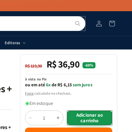
Pesquisar
Fazer
Carrinho
login
Editoras
R$ 36,90
Preço
Preço
-69%
R$ 119,90
normal
promocional
à vista no Pix
ou em até
6x
de R$ 6,15
sem juros
s +
Frete
calculado no checkout.
Em estoque
Quantidade
Adicionar ao
carrinho
Diminuir
Aumentar
a
a
res +