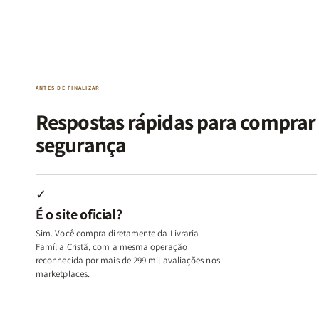
Kit
Kit
Kit
Kit
Raizes
Raizes
Quarto
Quarto
da
da
de
de
Alma
Alma
Guerra
Guerra
|
|
|
|
O
O
Livro
Livro
ANTES DE FINALIZAR
Vício
Vício
+
+
de
de
Devocional
Devocion
Respostas rápidas para compra
Agradar
Agradar
segurança
a
a
Todos
Todos
+
+
Raiz
Raiz
✓
da
da
É o site oficial?
Rejeição
Rejeição
+
+
Sim. Você compra diretamente da Livraria
O
O
Família Cristã, com a mesma operação
Vazio
Vazio
reconhecida por mais de 299 mil avaliações nos
marketplaces.
da
da
Insatisfação.
Insatisfação.