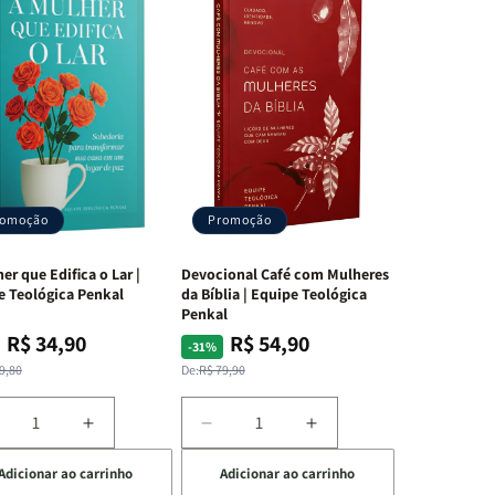
dade
reção
jam
romoção
Promoção
ternas
er que Edifica o Lar |
Devocional Café com Mulheres
e Teológica Penkal
da Bíblia | Equipe Teológica
Penkal
R$ 34,90
R$ 54,90
ço
ço
Preço
Preço
-31%
mal
mocional
normal
promocional
9,80
De:
R$ 79,90
iminuir
Aumentar
Diminuir
Aumentar
a
a
a
Adicionar ao carrinho
Adicionar ao carrinho
uantidade
quantidade
quantidade
quantidade