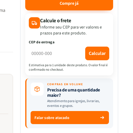
quantidade
quantidade
Compre já
de
de
uma
Kit
Kit
Sementes
Sementes
Calcule o frete
da
da
Informe seu CEP para ver valores e
Oração
Oração
prazos para este produto.
-
-
es que
CEP de entrega
Orando
Orando
ra de
a
a
Calcular
a
Palavra
Palavra
p/
p/
Estimativa para 1 unidade deste produto. O valor final é
Mulheres
Mulheres
confirmado no checkout.
+
+
Mulheres
Mulheres
COMPRAS EM VOLUME
Enraizadas
Enraizadas
Precisa de uma quantidade
as
maior?
Atendimento para igrejas, livrarias,
eventos e grupos.
a,
Falar sobre atacado
ntando