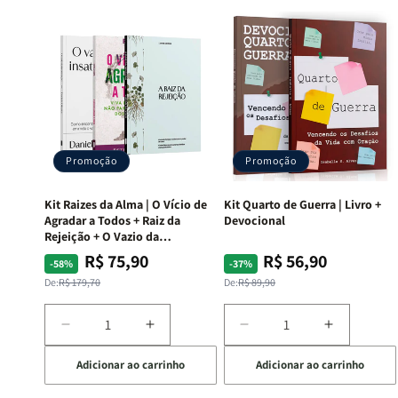
Promoção
Promoção
Kit Raizes da Alma | O Vício de
Kit Quarto de Guerra | Livro +
Agradar a Todos + Raiz da
Devocional
Rejeição + O Vazio da
Insatisfação.
R$ 75,90
R$ 56,90
Preço
Preço
Preço
Preço
-58%
-37%
normal
promocional
normal
promocional
De:
R$ 179,70
De:
R$ 89,90
Diminuir
Aumentar
Diminuir
Aumentar
a
a
a
a
Adicionar ao carrinho
Adicionar ao carrinho
quantidade
quantidade
quantidade
quantida
de
de
de
de