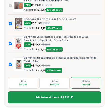
Kit Rocha da Fé + Bíblia ARC PPM + LIVRO
R$ 69,90
R$ 179,90
-61%
No combo:
R$ 59,42
15% OFF extra
Devocional Quarto de Guerra | Isabelle S. Alves
R$ 31,90
R$ 59,90
-47%
No combo:
R$ 27,12
15% OFF extra
Eu, Minhas Lutas Internas e Deus | Identificando as Lutas
Emocionais e Espirituais | Estela Costa
R$ 29,90
R$ 49,80
-40%
No combo:
R$ 25,42
15% OFF extra
Eu, minhas feridas e Deus: o processo de cura para a alma ferida |
Charles Silva
R$ 24,90
R$ 59,90
-58%
No combo:
R$ 21,17
15% OFF extra
+1 livro
+2 livros
+3 livros
5% OFF
10% OFF
15% OFF
Adicionar 4 livros
·
R$ 133,11