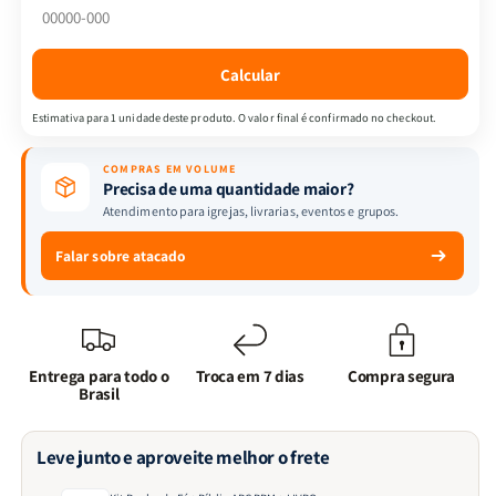
Bíblia
Bíblia
ARC
ARC
PPM
PPM
Calcular
+
+
LIVRO
LIVRO
Estimativa para 1 unidade deste produto. O valor final é confirmado no checkout.
COMPRAS EM VOLUME
Precisa de uma quantidade maior?
Atendimento para igrejas, livrarias, eventos e grupos.
Falar sobre atacado
Entrega para todo o
Troca em 7 dias
Compra segura
Brasil
Leve junto e aproveite melhor o frete