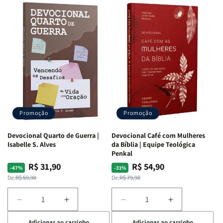
Promoção
Promoção
Devocional Quarto de Guerra |
Devocional Café com Mulheres
Isabelle S. Alves
da Bíblia | Equipe Teológica
Penkal
R$ 31,90
R$ 54,90
Preço
Preço
Preço
Preço
-47%
-31%
normal
promocional
normal
promocional
De:
R$ 59,90
De:
R$ 79,90
Diminuir
Aumentar
Diminuir
Aumentar
a
a
a
a
Adicionar ao carrinho
Adicionar ao carrinho