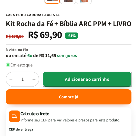
na
n
janela
j
modal
m
CASA PUBLICADORA PAULISTA
Kit Rocha da Fé + Bíblia ARC PPM + LIVRO
R$ 69,90
Preço
Preço
-61%
R$ 179,90
normal
promocional
à vista no Pix
ou em até
6x
de R$ 11,65
sem juros
Em estoque
Quantidade
Adicionar ao carrinho
Diminuir
Aumentar
a
a
quantidade
quantidade
Compre já
de
de
Kit
Kit
Calcule o frete
Rocha
Rocha
da
da
Informe seu CEP para ver valores e prazos para este produto.
Fé
Fé
CEP de entrega
+
+