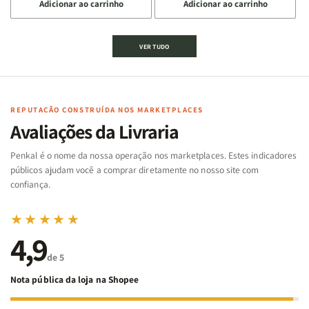
Adicionar ao carrinho
Adicionar ao carrinho
quantidade
quantidade
quantidade
quantidade
de
de
de
de
Jogo
Jogo
Jogo
Jogo
VER TUDO
Bíblico
Bíblico
da
da
de
de
memória
memória
Cartas
Cartas
|
|
|
|
Arca
Arca
Famílias
Famílias
de
de
REPUTAÇÃO CONSTRUÍDA NOS MARKETPLACES
da
da
Noé
Noé
Avaliações da Livraria
Bíblia
Bíblia
-
-
Penkal é o nome da nossa operação nos marketplaces. Estes indicadores
Penkal
Penkal
públicos ajudam você a comprar diretamente no nosso site com
confiança.
★★★★★
4,9
de 5
Nota pública da loja na Shopee