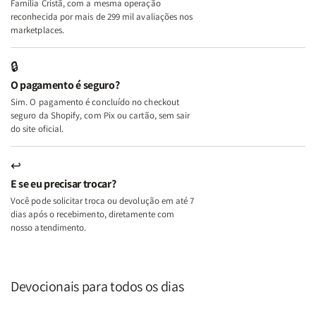
Família Cristã, com a mesma operação
A
A
reconhecida por mais de 299 mil avaliações nos
Mulher
Mulher
marketplaces.
que
que
Edifica
Edifica
🔒
o
o
O pagamento é seguro?
Lar
Lar
Sim. O pagamento é concluído no checkout
seguro da Shopify, com Pix ou cartão, sem sair
do site oficial.
↩
E se eu precisar trocar?
Você pode solicitar troca ou devolução em até 7
dias após o recebimento, diretamente com
nosso atendimento.
Devocionais para todos os dias