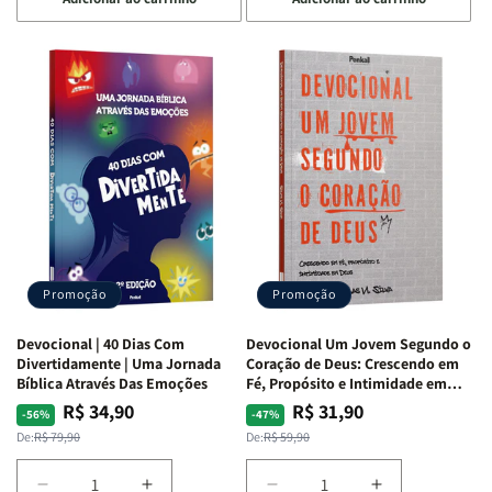
quantidade
quantidade
quantidade
quantidade
de
de
de
de
Devocional
Devocional
Devocional
Devocional
Quarto
Quarto
Café
Café
de
de
com
com
Guerra
Guerra
Mulheres
Mulheres
|
|
da
da
Isabelle
Isabelle
Bíblia
Bíblia
S.
S.
|
|
Alves
Alves
Equipe
Equipe
Teológica
Teológica
Penkal
Penkal
Promoção
Promoção
Devocional | 40 Dias Com
Devocional Um Jovem Segundo o
Divertidamente | Uma Jornada
Coração de Deus: Crescendo em
Bíblica Através Das Emoções
Fé, Propósito e Intimidade em
Deus
R$ 34,90
R$ 31,90
Preço
Preço
Preço
Preço
-56%
-47%
normal
promocional
normal
promocional
De:
R$ 79,90
De:
R$ 59,90