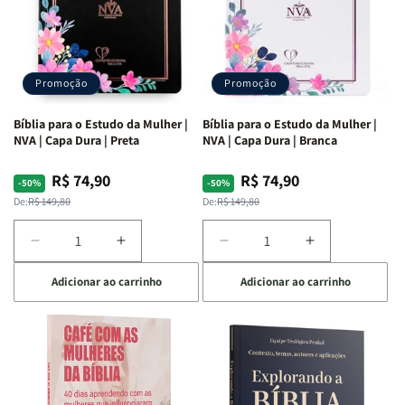
Promoção
Promoção
Bíblia para o Estudo da Mulher |
Bíblia para o Estudo da Mulher |
NVA | Capa Dura | Preta
NVA | Capa Dura | Branca
R$ 74,90
R$ 74,90
Preço
Preço
Preço
Preço
-50%
-50%
normal
promocional
normal
promocional
De:
R$ 149,80
De:
R$ 149,80
Diminuir
Aumentar
Diminuir
Aumentar
a
a
a
a
Adicionar ao carrinho
Adicionar ao carrinho
quantidade
quantidade
quantidade
quantidade
de
de
de
de
Bíblia
Bíblia
Bíblia
Bíblia
para
para
para
para
o
o
o
o
Estudo
Estudo
Estudo
Estudo
da
da
da
da