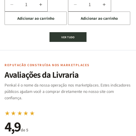
Diminuir
Aumentar
Diminuir
Aumentar
a
a
a
a
Adicionar ao carrinho
Adicionar ao carrinho
quantidade
quantidade
quantidade
quantidade
de
de
de
de
Jogo
Jogo
Jogo
Jogo
VER TUDO
Bíblico
Bíblico
da
da
de
de
memória
memória
Cartas
Cartas
|
|
|
|
Arca
Arca
Famílias
Famílias
de
de
REPUTAÇÃO CONSTRUÍDA NOS MARKETPLACES
da
da
Noé
Noé
Avaliações da Livraria
Bíblia
Bíblia
-
-
Penkal é o nome da nossa operação nos marketplaces. Estes indicadores
Penkal
Penkal
públicos ajudam você a comprar diretamente no nosso site com
confiança.
★★★★★
4,9
de 5