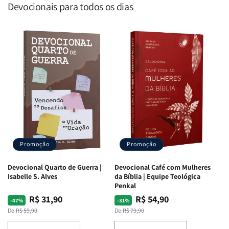
Devocionais para todos os dias
Promoção
Promoção
Devocional Quarto de Guerra |
Devocional Café com Mulheres
Isabelle S. Alves
da Bíblia | Equipe Teológica
Penkal
R$ 31,90
R$ 54,90
Preço
Preço
Preço
Preço
-47%
-31%
normal
promocional
normal
promocional
De:
R$ 59,90
De:
R$ 79,90