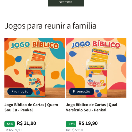
VER TUDO
Sagrada
Sagrada
Letra
Letra
|
|
Gigante
Gigante
Nova
Nova
|
|
Versão
Versão
PPM
PPM
Jogos para reunir a família
Almeida
Almeida
|
|
|
|
ARC
ARC
Letra
Letra
|
|
Média
Média
Full
Full
&amp;
&amp;
Color
Color
Full
Full
|
|
Color
Color
Capa
Capa
|
|
Dura
Dura
Brochura
Brochura
c/
c/
|
|
Harpa
Harpa
Rei
Rei
|
|
Promoção
Promoção
Leão
Leão
-
-
Cruz
Cruz
Jogo Bíblico de Cartas | Quem
Jogo Bíblico de Cartas | Qual
Laranja
Laranja
Sou Eu - Penkal
Versículo Sou - Penkal
R$ 31,90
R$ 19,90
Preço
Preço
Preço
Preço
-54%
-67%
normal
promocional
normal
promocional
De:
R$ 69,90
De:
R$ 59,90