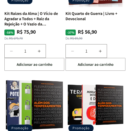
Promoção
Promoção
Kit Raizes da Alma | O Vício de
Kit Quarto de Guerra | Livro +
Agradar a Todos + Raiz da
Devocional
Rejeição + O Vazio da
Insatisfação.
R$ 75,90
R$ 56,90
Preço
Preço
Preço
Preço
-58%
-37%
normal
promocional
normal
promocional
De:
R$ 179,70
De:
R$ 89,90
Diminuir
Aumentar
Diminuir
Aumentar
a
a
a
a
Adicionar ao carrinho
Adicionar ao carrinho
quantidade
quantidade
quantidade
quantidade
de
de
de
de
Kit
Kit
Kit
Kit
Raizes
Raizes
Quarto
Quarto
da
da
de
de
Alma
Alma
Guerra
Guerra
|
|
|
|
O
O
Livro
Livro
Vício
Vício
+
+
de
de
Devocional
Devocional
Agradar
Agradar
Promoção
Promoção