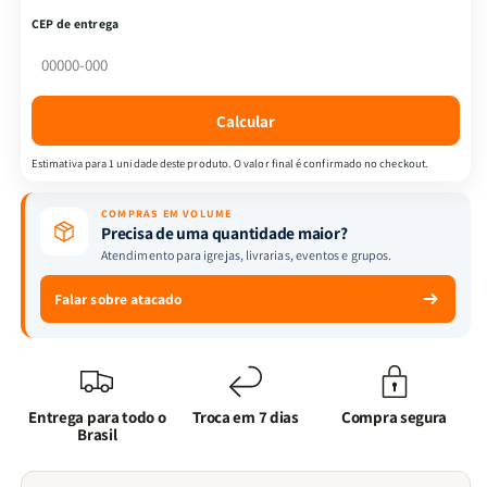
Livreto
Livreto
CEP de entrega
-
-
Inteligência
Inteligência
Emocional
Emocional
+
+
Calcular
Livreto
Livreto
40
40
Estimativa para 1 unidade deste produto. O valor final é confirmado no checkout.
dias
dias
de
de
COMPRAS EM VOLUME
Sabedoria
Sabedoria
Precisa de uma quantidade maior?
em
em
Atendimento para igrejas, livrarias, eventos e grupos.
Provérbios
Provérbios
Falar sobre atacado
Entrega para todo o
Troca em 7 dias
Compra segura
Brasil