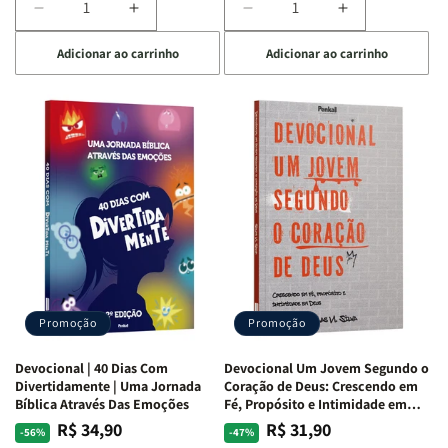
Diminuir
Aumentar
Diminuir
Aumentar
a
a
a
a
Adicionar ao carrinho
Adicionar ao carrinho
quantidade
quantidade
quantidade
quantidade
de
de
de
de
Devocional
Devocional
Devocional
Devocional
Quarto
Quarto
Café
Café
de
de
com
com
Guerra
Guerra
Mulheres
Mulheres
|
|
da
da
Isabelle
Isabelle
Bíblia
Bíblia
S.
S.
|
|
Alves
Alves
Equipe
Equipe
Teológica
Teológica
Penkal
Penkal
Promoção
Promoção
Devocional | 40 Dias Com
Devocional Um Jovem Segundo o
Divertidamente | Uma Jornada
Coração de Deus: Crescendo em
Bíblica Através Das Emoções
Fé, Propósito e Intimidade em
Deus
R$ 34,90
R$ 31,90
Preço
Preço
Preço
Preço
-56%
-47%