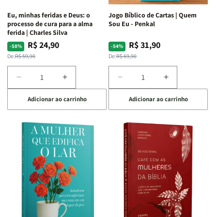
Espirituais
Espirituais
Eu, minhas feridas e Deus: o
Jogo Bíblico de Cartas | Quem
|
|
processo de cura para a alma
Sou Eu - Penkal
Estela
Estela
ferida | Charles Silva
Costa
Costa
R$ 24,90
R$ 31,90
Preço
Preço
Preço
Preço
-58%
-54%
normal
promocional
normal
promocional
De:
R$ 59,90
De:
R$ 69,90
Diminuir
Aumentar
Diminuir
Aumentar
a
a
a
a
Adicionar ao carrinho
Adicionar ao carrinho
quantidade
quantidade
quantidade
quantidade
de
de
de
de
Eu,
Eu,
Jogo
Jogo
minhas
minhas
Bíblico
Bíblico
feridas
feridas
de
de
e
e
Cartas
Cartas
Deus:
Deus:
|
|
o
o
Quem
Quem
processo
processo
Sou
Sou
de
de
Eu
Eu
cura
cura
-
-
para
para
Penkal
Penkal