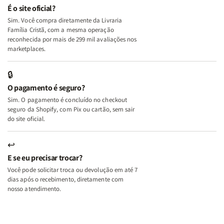
e
e
É o site oficial?
Deus
Deus
Sim. Você compra diretamente da Livraria
+
+
Família Cristã, com a mesma operação
A
A
reconhecida por mais de 299 mil avaliações nos
Mulher
Mulher
marketplaces.
que
que
Edifica
Edifica
🔒
o
o
O pagamento é seguro?
Lar
Lar
Sim. O pagamento é concluído no checkout
seguro da Shopify, com Pix ou cartão, sem sair
do site oficial.
↩
E se eu precisar trocar?
Você pode solicitar troca ou devolução em até 7
dias após o recebimento, diretamente com
nosso atendimento.