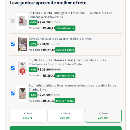
Leve junto e aproveite melhor o frete
Kit Livro + Livreto - Inteligência Emocional + Livreto 40 dias de
Sabedoria em Provérbios
R$ 47,90
R$ 95,80
-50%
No combo:
R$ 40,72
15% OFF extra
Devocional Quarto de Guerra | Isabelle S. Alves
R$ 31,90
R$ 59,90
-47%
No combo:
R$ 27,12
15% OFF extra
Eu, Minhas Lutas Internas e Deus | Identificando as Lutas
Emocionais e Espirituais | Estela Costa
R$ 29,90
R$ 49,80
-40%
No combo:
R$ 25,42
15% OFF extra
Eu, minhas feridas e Deus: o processo de cura para a alma ferida |
Charles Silva
R$ 24,90
R$ 59,90
-58%
No combo:
R$ 21,17
15% OFF extra
+1 livro
+2 livros
+3 livros
5% OFF
10% OFF
15% OFF