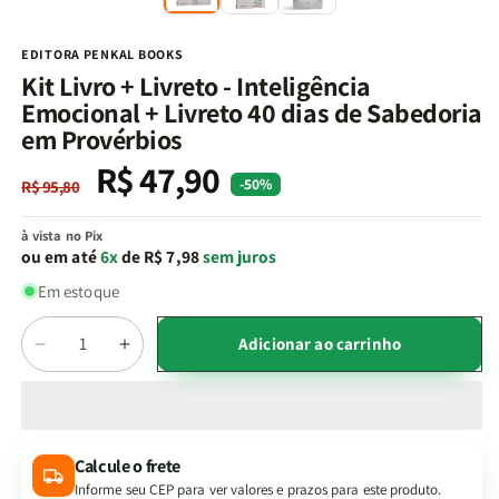
na
n
janela
j
modal
m
EDITORA PENKAL BOOKS
Kit Livro + Livreto - Inteligência
Emocional + Livreto 40 dias de Sabedoria
em Provérbios
R$ 47,90
Preço
Preço
-50%
R$ 95,80
normal
promocional
à vista no Pix
ou em até
6x
de R$ 7,98
sem juros
Em estoque
Quantidade
Adicionar ao carrinho
Diminuir
Aumentar
a
a
quantidade
quantidade
de
de
Kit
Kit
Calcule o frete
Livro
Livro
Informe seu CEP para ver valores e prazos para este produto.
+
+