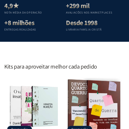
Teológica
Teológica
Teológica
Teológica
4,9★
+299 mil
Penkal
Penkal
Penkal
Penkal
NOTA MÉDIA DA OPERAÇÃO
AVALIAÇÕES NOS MARKETPLACES
+8 milhões
Desde 1998
ENTREGAS REALIZADAS
LIVRARIA FAMÍLIA CRISTÃ
Kits para aproveitar melhor cada pedido