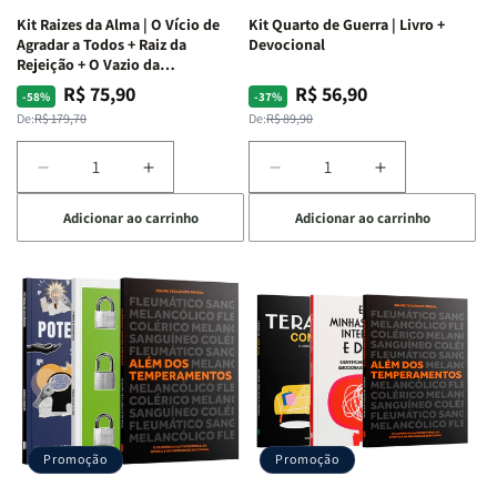
Kit Raizes da Alma | O Vício de
Kit Quarto de Guerra | Livro +
Agradar a Todos + Raiz da
Devocional
Rejeição + O Vazio da
Insatisfação.
R$ 75,90
R$ 56,90
Preço
Preço
Preço
Preço
-58%
-37%
normal
promocional
normal
promocional
De:
R$ 179,70
De:
R$ 89,90
Diminuir
Aumentar
Diminuir
Aumentar
a
a
a
a
Adicionar ao carrinho
Adicionar ao carrinho
quantidade
quantidade
quantidade
quantidade
de
de
de
de
Kit
Kit
Kit
Kit
Raizes
Raizes
Quarto
Quarto
da
da
de
de
Alma
Alma
Guerra
Guerra
|
|
|
|
O
O
Livro
Livro
Vício
Vício
+
+
de
de
Devocional
Devocional
Agradar
Agradar
Promoção
Promoção
a
a