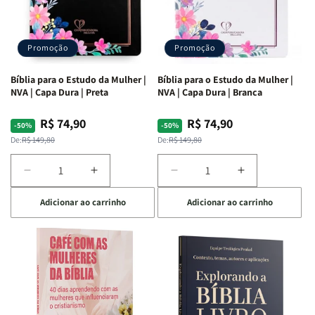
Promoção
Promoção
Bíblia para o Estudo da Mulher |
Bíblia para o Estudo da Mulher |
NVA | Capa Dura | Preta
NVA | Capa Dura | Branca
R$ 74,90
R$ 74,90
Preço
Preço
Preço
Preço
-50%
-50%
normal
promocional
normal
promocional
De:
R$ 149,80
De:
R$ 149,80
Diminuir
Aumentar
Diminuir
Aumentar
a
a
a
a
Adicionar ao carrinho
Adicionar ao carrinho
quantidade
quantidade
quantidade
quantidade
de
de
de
de
Bíblia
Bíblia
Bíblia
Bíblia
para
para
para
para
o
o
o
o
Estudo
Estudo
Estudo
Estudo
da
da
da
da
Mulher
Mulher
Mulher
Mulher