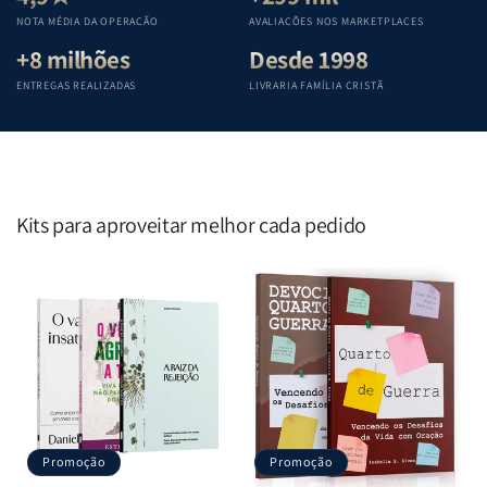
Penkal
Penkal
Penkal
Penkal
NOTA MÉDIA DA OPERAÇÃO
AVALIAÇÕES NOS MARKETPLACES
+8 milhões
Desde 1998
ENTREGAS REALIZADAS
LIVRARIA FAMÍLIA CRISTÃ
Kits para aproveitar melhor cada pedido
Promoção
Promoção