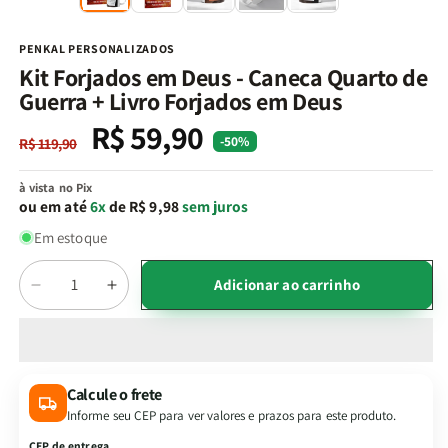
na
n
janela
j
modal
m
PENKAL PERSONALIZADOS
Kit Forjados em Deus - Caneca Quarto de
Guerra + Livro Forjados em Deus
R$ 59,90
Preço
Preço
-50%
R$ 119,90
normal
promocional
à vista no Pix
ou em até
6x
de R$ 9,98
sem juros
Em estoque
Quantidade
Adicionar ao carrinho
Diminuir
Aumentar
a
a
quantidade
quantidade
de
de
Kit
Kit
Calcule o frete
Forjados
Forjados
Informe seu CEP para ver valores e prazos para este produto.
em
em
Deus
Deus
CEP de entrega