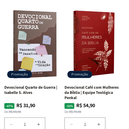
Promoção
Promoção
Devocional Quarto de Guerra |
Devocional Café com Mulheres
Isabelle S. Alves
da Bíblia | Equipe Teológica
Penkal
R$ 31,90
R$ 54,90
Preço
Preço
Preço
Preço
-47%
-31%
normal
promocional
normal
promocional
De:
R$ 59,90
De:
R$ 79,90
Diminuir
Aumentar
Diminuir
Aumentar