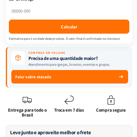
-
-
Caneca
Caneca
Quarto
Quarto
de
de
Calcular
Guerra
Guerra
+
+
Estimativa para 1 unidade deste produto. O valor final é confirmado no checkout.
Livro
Livro
Forjados
Forjados
COMPRAS EM VOLUME
em
em
Precisa de uma quantidade maior?
Deus
Deus
Atendimento para igrejas, livrarias, eventos e grupos.
Falar sobre atacado
Entrega para todo o
Troca em 7 dias
Compra segura
Brasil
Leve junto e aproveite melhor o frete