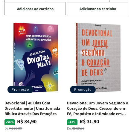
a
a
a
a
Adicionar ao carrinho
Adicionar ao carrinho
quantidade
quantidade
quantidade
quantidade
de
de
de
de
Devocional
Devocional
Devocional
Devocional
Quarto
Quarto
Café
Café
de
de
com
com
Guerra
Guerra
Mulheres
Mulheres
|
|
da
da
Isabelle
Isabelle
Bíblia
Bíblia
S.
S.
|
|
Alves
Alves
Equipe
Equipe
Teológica
Teológica
Penkal
Penkal
Promoção
Promoção
Devocional | 40 Dias Com
Devocional Um Jovem Segundo o
Divertidamente | Uma Jornada
Coração de Deus: Crescendo em
Bíblica Através Das Emoções
Fé, Propósito e Intimidade em
Deus
R$ 34,90
R$ 31,90
Preço
Preço
Preço
Preço
-56%
-47%
normal
promocional
normal
promocional
De:
R$ 79,90
De:
R$ 59,90