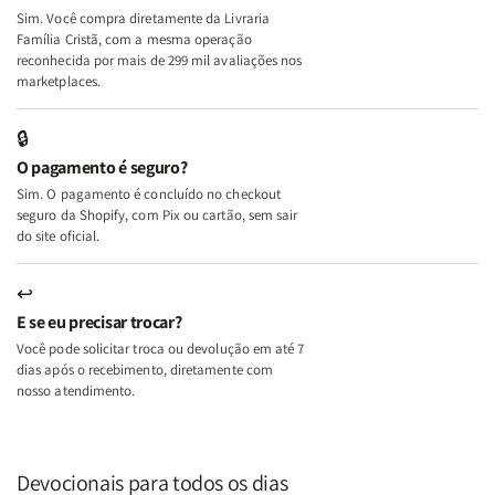
Deus
Deus
Sim. Você compra diretamente da Livraria
+
+
Família Cristã, com a mesma operação
A
A
reconhecida por mais de 299 mil avaliações nos
Mulher
Mulher
marketplaces.
que
que
Edifica
Edifica
🔒
o
o
O pagamento é seguro?
Lar
Lar
Sim. O pagamento é concluído no checkout
seguro da Shopify, com Pix ou cartão, sem sair
do site oficial.
↩
E se eu precisar trocar?
Você pode solicitar troca ou devolução em até 7
dias após o recebimento, diretamente com
nosso atendimento.
Devocionais para todos os dias