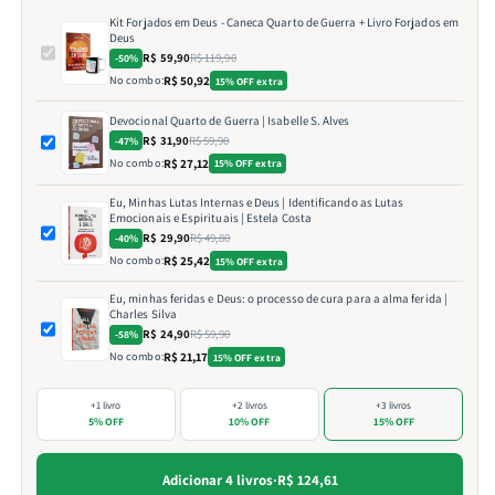
Kit Forjados em Deus - Caneca Quarto de Guerra + Livro Forjados em
Deus
R$ 59,90
R$ 119,90
-50%
No combo:
R$ 50,92
15% OFF extra
Devocional Quarto de Guerra | Isabelle S. Alves
R$ 31,90
R$ 59,90
-47%
No combo:
R$ 27,12
15% OFF extra
Eu, Minhas Lutas Internas e Deus | Identificando as Lutas
Emocionais e Espirituais | Estela Costa
R$ 29,90
R$ 49,80
-40%
No combo:
R$ 25,42
15% OFF extra
Eu, minhas feridas e Deus: o processo de cura para a alma ferida |
Charles Silva
R$ 24,90
R$ 59,90
-58%
No combo:
R$ 21,17
15% OFF extra
+1 livro
+2 livros
+3 livros
5% OFF
10% OFF
15% OFF
Adicionar 4 livros
·
R$ 124,61