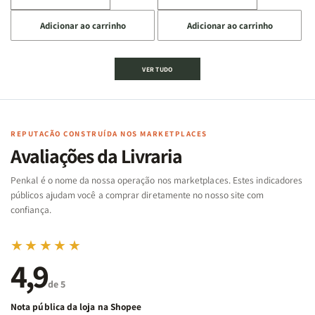
a
a
a
a
Adicionar ao carrinho
Adicionar ao carrinho
quantidade
quantidade
quantidade
quantidade
de
de
de
de
Jogo
Jogo
Jogo
Jogo
VER TUDO
Bíblico
Bíblico
da
da
de
de
memória
memória
Cartas
Cartas
|
|
|
|
Arca
Arca
Famílias
Famílias
de
de
REPUTAÇÃO CONSTRUÍDA NOS MARKETPLACES
da
da
Noé
Noé
Avaliações da Livraria
Bíblia
Bíblia
-
-
Penkal é o nome da nossa operação nos marketplaces. Estes indicadores
Penkal
Penkal
públicos ajudam você a comprar diretamente no nosso site com
confiança.
★★★★★
4,9
de 5
Nota pública da loja na Shopee