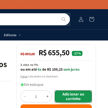
Pesquisar
Fazer
Carrinho
login
Editoras
R$ 655,50
Preço
Preço
-27%
R$ 899,00
normal
promocional
ros
à vista no Pix
ou em até
6x
de R$ 109,25
sem juros
Frete
calculado no checkout.
Em estoque
Quantidade
Adicionar ao
carrinho
Diminuir
Aumentar
a
a