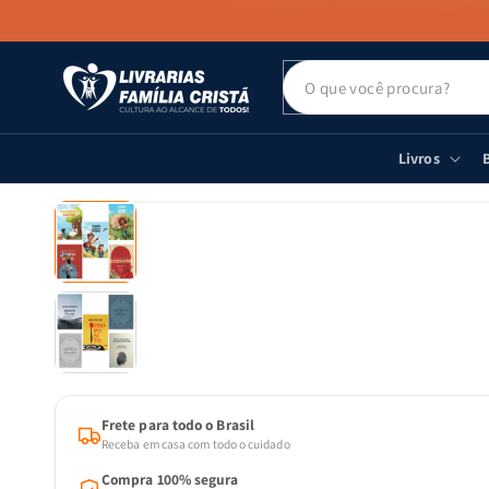
PULAR PARA
O CONTEÚDO
Livros
B
PULAR PARA
AS
INFORMAÇÕES
DO PRODUTO
Frete para todo o Brasil
Receba em casa com todo o cuidado
Compra 100% segura