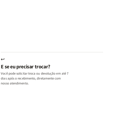
ares
Lares
Livros
Livros
e
de
|
|
az
Paz
Virtudes
Virtudes
|
de
de
u,
Eu,
uma
uma
inhas
Minhas
Mulher
Mulher
utas
Lutas
Segundo
Segundo
ternas
Internas
Deus
Deus
e
eus
Deus
s
+
↩
A
E se eu precisar trocar?
ulher
Mulher
ue
que
Você pode solicitar troca ou devolução em até 7
ifica
Edifica
dias após o recebimento, diretamente com
o
nosso atendimento.
ar
Lar