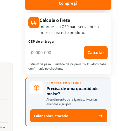
quantidade
quantidade
Compre já
de
de
Kit
Kit
de
de
Calcule o frete
Evangelismo
Evangelismo
Informe seu CEP para ver valores e
-
-
 e
prazos para este produto.
100
100
CEP de entrega
livros
livros
de
Palavras
Palavras
Calcular
de
de
Vida
Vida
Estimativa para 1 unidade deste produto. O valor final é
confirmado no checkout.
COMPRAS EM VOLUME
Precisa de uma quantidade
maior?
Atendimento para igrejas, livrarias,
eventos e grupos.
Falar sobre atacado
 de
fios
is e