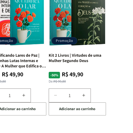
romoção
Promoção
ificando Lares de Paz |
Kit 2 Livros | Virtudes de uma
nhas Lutas Internas e
Mulher Segundo Deus
 A Mulher que Edifica o
R$ 49,90
R$ 49,90
ço
ço
Preço
Preço
-50%
mal
mocional
normal
promocional
9,80
De:
R$ 99,80
iminuir
Aumentar
Diminuir
Aumentar
a
a
a
Adicionar ao carrinho
Adicionar ao carrinho
uantidade
quantidade
quantidade
quantidade
e
de
de
de
t
Kit
Kit
Kit
dificando
Edificando
2
2