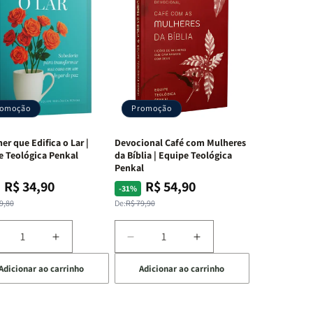
romoção
Promoção
er que Edifica o Lar |
Devocional Café com Mulheres
e Teológica Penkal
da Bíblia | Equipe Teológica
Penkal
R$ 34,90
R$ 54,90
ço
ço
Preço
Preço
-31%
mal
mocional
normal
promocional
9,80
De:
R$ 79,90
iminuir
Aumentar
Diminuir
Aumentar
a
a
a
Adicionar ao carrinho
Adicionar ao carrinho
uantidade
quantidade
quantidade
quantidade
e
de
de
de
A
Devocional
Devocional