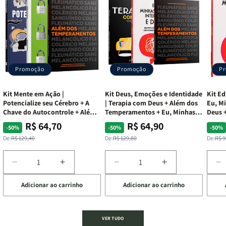
Promoção
Promoção
P
Kit Mente em Ação |
Kit Deus, Emoções e Identidade
Kit Ed
Potencialize seu Cérebro + A
| Terapia com Deus + Além dos
Eu, Mi
Chave do Autocontrole + Além
Temperamentos + Eu, Minhas
Deus +
dos Temperamentos
Feridas e Deus
Lar
R$ 64,70
R$ 64,90
Preço
Preço
Preço
Preço
Pre
Pre
-50%
-50%
-50%
normal
promocional
normal
promocional
nor
pro
De:
R$ 129,40
De:
R$ 129,80
De:
R$ 9
Diminuir
Aumentar
Diminuir
Aumentar
D
a
a
a
a
a
Adicionar ao carrinho
Adicionar ao carrinho
de
quantidade
quantidade
quantidade
quantidade
q
de
de
de
de
d
Kit
Kit
Kit
Kit
Ki
Mente
Mente
Deus,
Deus,
E
VER TUDO