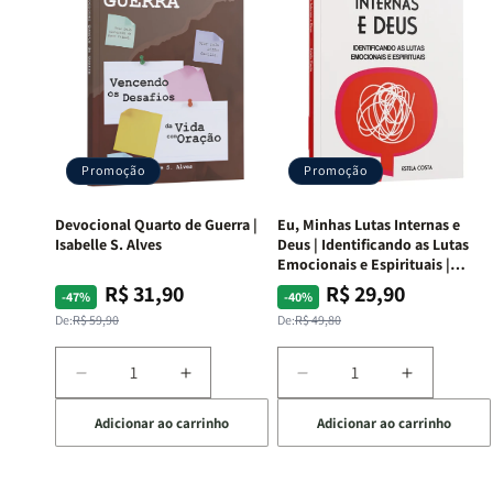
Promoção
Promoção
Devocional Quarto de Guerra |
Eu, Minhas Lutas Internas e
Isabelle S. Alves
Deus | Identificando as Lutas
Emocionais e Espirituais |
Estela Costa
R$ 31,90
R$ 29,90
Preço
Preço
Preço
Preço
-47%
-40%
normal
promocional
normal
promocional
De:
R$ 59,90
De:
R$ 49,80
Diminuir
Aumentar
Diminuir
Aumentar
a
a
a
a
Adicionar ao carrinho
Adicionar ao carrinho
quantidade
quantidade
quantidade
quantida
de
de
de
de
Devocional
Devocional
Eu,
Eu,