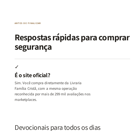
da
da
de
de
Alma
Alma
Guerra
Guerra
|
|
|
|
O
O
Livro
Livro
ANTES DE FINALIZAR
Vício
Vício
+
+
de
de
Devocional
Devocion
Respostas rápidas para compra
Agradar
Agradar
segurança
a
a
Todos
Todos
+
+
Raiz
Raiz
✓
da
da
É o site oficial?
Rejeição
Rejeição
+
+
Sim. Você compra diretamente da Livraria
O
O
Família Cristã, com a mesma operação
Vazio
Vazio
reconhecida por mais de 299 mil avaliações nos
marketplaces.
da
da
Insatisfação.
Insatisfação.
Devocionais para todos os dias