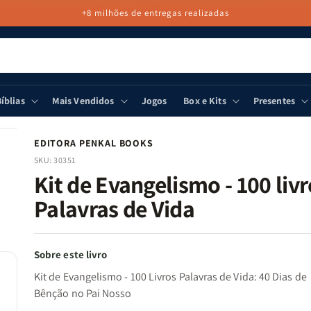
+8 milhões de entregas realizadas
íblias
Mais Vendidos
Jogos
Box e Kits
Presentes
EDITORA PENKAL BOOKS
SKU:
30351
Kit de Evangelismo - 100 liv
Palavras de Vida
Sobre este livro
Kit de Evangelismo - 100 Livros Palavras de Vida: 40 Dias de
Bênção no Pai Nosso