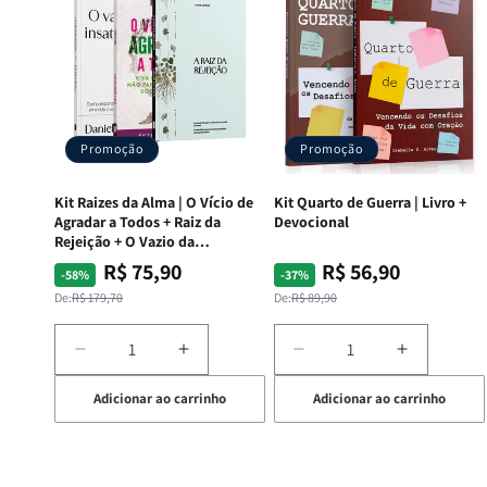
Promoção
Promoção
Kit Raizes da Alma | O Vício de
Kit Quarto de Guerra | Livro +
Agradar a Todos + Raiz da
Devocional
Rejeição + O Vazio da
Insatisfação.
R$ 75,90
R$ 56,90
Preço
Preço
Preço
Preço
-58%
-37%
normal
promocional
normal
promocional
De:
R$ 179,70
De:
R$ 89,90
Diminuir
Aumentar
Diminuir
Aumentar
a
a
a
a
Adicionar ao carrinho
Adicionar ao carrinho
quantidade
quantidade
quantidade
quantida
de
de
de
de
Kit
Kit
Kit
Kit
Raizes
Raizes
Quarto
Quarto