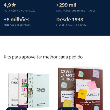
Teológica
Teológica
Teológica
Teológica
4,9★
+299 mil
Penkal
Penkal
Penkal
Penkal
NOTA MÉDIA DA OPERAÇÃO
AVALIAÇÕES NOS MARKETPLACES
+8 milhões
Desde 1998
ENTREGAS REALIZADAS
LIVRARIA FAMÍLIA CRISTÃ
Kits para aproveitar melhor cada pedido