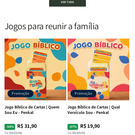
VER TUDO
Sagrada
Sagrada
Letra
Letra
|
|
Gigante
Gigante
Nova
Nova
|
|
Versão
Versão
PPM
PPM
Jogos para reunir a família
Almeida
Almeida
|
|
|
|
ARC
ARC
Letra
Letra
|
|
Média
Média
Full
Full
&amp;
&amp;
Color
Color
Full
Full
|
|
Color
Color
Capa
Capa
|
|
Dura
Dura
Brochura
Brochura
c/
c/
|
|
Harpa
Harpa
Rei
Rei
|
|
Promoção
Promoção
Leão
Leão
-
-
Cruz
Cruz
Jogo Bíblico de Cartas | Quem
Jogo Bíblico de Cartas | Qual
Laranja
Laranja
Sou Eu - Penkal
Versículo Sou - Penkal
R$ 31,90
R$ 19,90
Preço
Preço
Preço
Preço
-54%
-67%
normal
promocional
normal
promocional
De:
R$ 69,90
De:
R$ 59,90