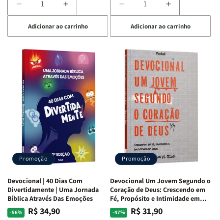
Diminuir
Aumentar
Diminuir
Aumentar
a
a
a
a
Adicionar ao carrinho
Adicionar ao carrinho
quantidade
quantidade
quantidade
quantidade
de
de
de
de
Devocional
Devocional
Devocional
Devocional
Quarto
Quarto
Café
Café
de
de
com
com
Guerra
Guerra
Mulheres
Mulheres
|
|
da
da
Isabelle
Isabelle
Bíblia
Bíblia
S.
S.
|
|
Alves
Alves
Equipe
Equipe
Teológica
Teológica
Penkal
Penkal
Promoção
Promoção
Devocional | 40 Dias Com
Devocional Um Jovem Segundo o
Divertidamente | Uma Jornada
Coração de Deus: Crescendo em
Bíblica Através Das Emoções
Fé, Propósito e Intimidade em
Deus
R$ 34,90
R$ 31,90
Preço
Preço
Preço
Preço
-56%
-47%