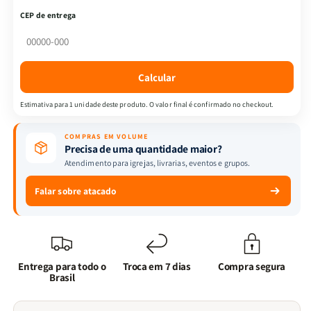
Mulheres
Mulheres
CEP de entrega
-
-
Orando
Orando
a
a
Palavra
Palavra
Calcular
p/
p/
Mulheres
Mulheres
Estimativa para 1 unidade deste produto. O valor final é confirmado no checkout.
+
+
Bíblia
Bíblia
COMPRAS EM VOLUME
ARC
ARC
Precisa de uma quantidade maior?
Full
Full
Atendimento para igrejas, livrarias, eventos e grupos.
Color
Color
c/
c/
Falar sobre atacado
Harpa
Harpa
PU
PU
-
-
Prateada
Prateada
Dália
Dália
Entrega para todo o
Troca em 7 dias
Compra segura
Pink
Pink
Brasil