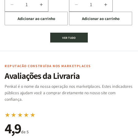
Diminuir
Aumentar
Diminuir
Aumentar
a
a
a
a
Adicionar ao carrinho
Adicionar ao carrinho
quantidade
quantidade
quantidade
quantidade
de
de
de
de
Jogo
Jogo
Jogo
Jogo
VER TUDO
Bíblico
Bíblico
da
da
de
de
memória
memória
Cartas
Cartas
|
|
|
|
Arca
Arca
Famílias
Famílias
de
de
REPUTAÇÃO CONSTRUÍDA NOS MARKETPLACES
da
da
Noé
Noé
Avaliações da Livraria
Bíblia
Bíblia
-
-
Penkal é o nome da nossa operação nos marketplaces. Estes indicadores
Penkal
Penkal
públicos ajudam você a comprar diretamente no nosso site com
confiança.
★★★★★
4,9
de 5