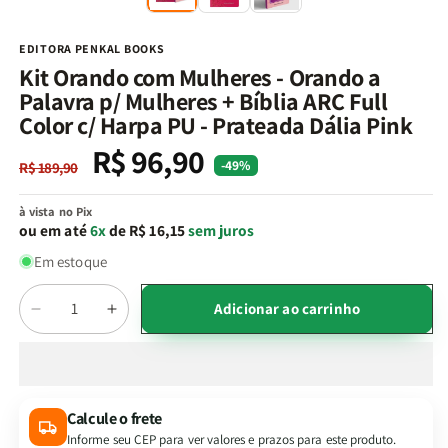
na
n
janela
j
modal
m
EDITORA PENKAL BOOKS
Kit Orando com Mulheres - Orando a
Palavra p/ Mulheres + Bíblia ARC Full
Color c/ Harpa PU - Prateada Dália Pink
R$ 96,90
Preço
Preço
-49%
R$ 189,90
normal
promocional
à vista no Pix
ou em até
6x
de R$ 16,15
sem juros
Em estoque
Quantidade
Adicionar ao carrinho
Diminuir
Aumentar
a
a
quantidade
quantidade
de
de
Kit
Kit
Calcule o frete
Orando
Orando
Informe seu CEP para ver valores e prazos para este produto.
com
com