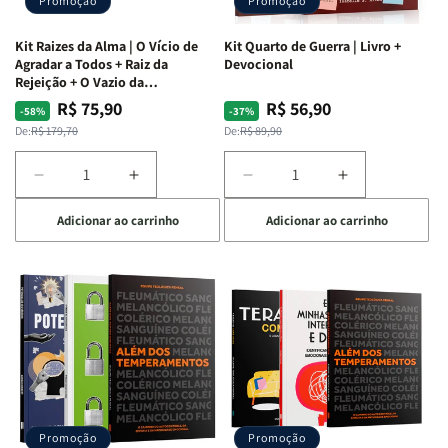
Promoção
Promoção
Kit Raizes da Alma | O Vício de
Kit Quarto de Guerra | Livro +
Agradar a Todos + Raiz da
Devocional
Rejeição + O Vazio da
Insatisfação.
R$ 75,90
R$ 56,90
Preço
Preço
Preço
Preço
-58%
-37%
normal
promocional
normal
promocional
De:
R$ 179,70
De:
R$ 89,90
Diminuir
Aumentar
Diminuir
Aumentar
a
a
a
a
Adicionar ao carrinho
Adicionar ao carrinho
quantidade
quantidade
quantidade
quantidade
de
de
de
de
Kit
Kit
Kit
Kit
Raizes
Raizes
Quarto
Quarto
da
da
de
de
Alma
Alma
Guerra
Guerra
|
|
|
|
O
O
Livro
Livro
Vício
Vício
+
+
de
de
Devocional
Devocional
Agradar
Agradar
Promoção
Promoção