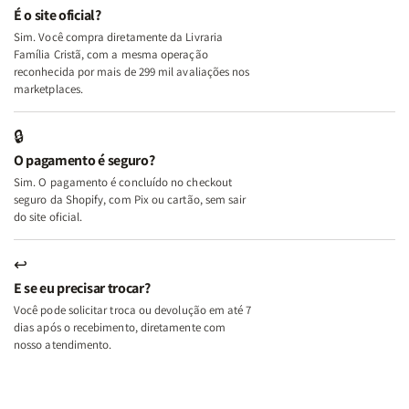
e
e
É o site oficial?
Deus
Deus
Sim. Você compra diretamente da Livraria
+
+
Família Cristã, com a mesma operação
A
A
reconhecida por mais de 299 mil avaliações nos
Mulher
Mulher
marketplaces.
que
que
Edifica
Edifica
🔒
o
o
O pagamento é seguro?
Lar
Lar
Sim. O pagamento é concluído no checkout
seguro da Shopify, com Pix ou cartão, sem sair
do site oficial.
↩
E se eu precisar trocar?
Você pode solicitar troca ou devolução em até 7
dias após o recebimento, diretamente com
nosso atendimento.