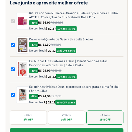
Leve junto e aproveite melhor o frete
Kit Orando com Mulheres - Orando a Palavra p/ Mulheres + Bíblia
ARC Full Color c/ Harpa PU - Prateada Dália Pink
R$ 96,90
R$ 189,90
-49%
No combo:
R$ 82,37
15% OFF extra
Devocional Quarto de Guerra | Isabelle S. Alves
R$ 31,90
R$ 59,90
-47%
No combo:
R$ 27,12
15% OFF extra
Eu, Minhas Lutas Internas e Deus | Identificando as Lutas
Emocionais e Espirituais | Estela Costa
R$ 29,90
R$ 49,80
-40%
No combo:
R$ 25,42
15% OFF extra
Eu, minhas feridas e Deus: o processo de cura para a alma ferida |
Charles Silva
R$ 24,90
R$ 59,90
-58%
No combo:
R$ 21,17
15% OFF extra
+1 livro
+2 livros
+3 livros
5% OFF
10% OFF
15% OFF