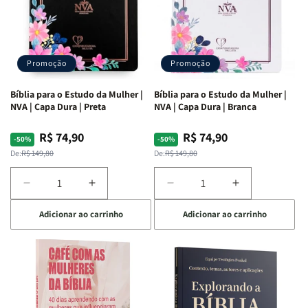
Promoção
Promoção
Bíblia para o Estudo da Mulher |
Bíblia para o Estudo da Mulher |
NVA | Capa Dura | Preta
NVA | Capa Dura | Branca
R$ 74,90
R$ 74,90
Preço
Preço
Preço
Preço
-50%
-50%
normal
promocional
normal
promocional
De:
R$ 149,80
De:
R$ 149,80
Diminuir
Aumentar
Diminuir
Aumentar
a
a
a
a
Adicionar ao carrinho
Adicionar ao carrinho
quantidade
quantidade
quantidade
quantidade
de
de
de
de
Bíblia
Bíblia
Bíblia
Bíblia
para
para
para
para
o
o
o
o
Estudo
Estudo
Estudo
Estudo
da
da
da
da