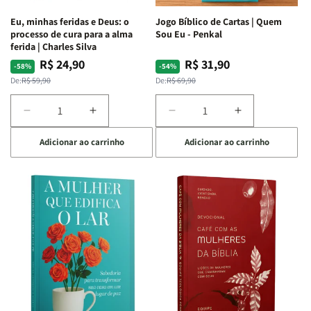
Espirituais
Espirituais
Eu, minhas feridas e Deus: o
Jogo Bíblico de Cartas | Quem
|
|
processo de cura para a alma
Sou Eu - Penkal
Estela
Estela
ferida | Charles Silva
Costa
Costa
R$ 24,90
R$ 31,90
Preço
Preço
Preço
Preço
-58%
-54%
normal
promocional
normal
promocional
De:
R$ 59,90
De:
R$ 69,90
Diminuir
Aumentar
Diminuir
Aumentar
a
a
a
a
Adicionar ao carrinho
Adicionar ao carrinho
quantidade
quantidade
quantidade
quantidade
de
de
de
de
Eu,
Eu,
Jogo
Jogo
minhas
minhas
Bíblico
Bíblico
feridas
feridas
de
de
e
e
Cartas
Cartas
Deus:
Deus:
|
|
o
o
Quem
Quem
processo
processo
Sou
Sou
de
de
Eu
Eu
cura
cura
-
-
para
para
Penkal
Penkal