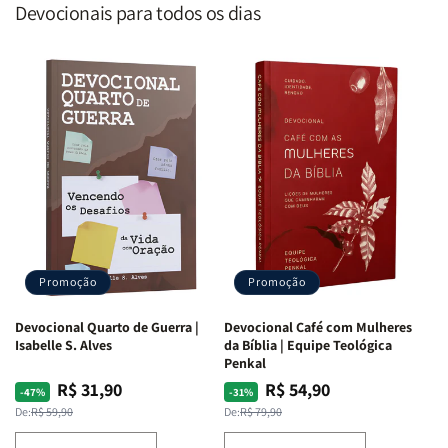
Devocionais para todos os dias
Promoção
Promoção
Devocional Quarto de Guerra |
Devocional Café com Mulheres
Isabelle S. Alves
da Bíblia | Equipe Teológica
Penkal
R$ 31,90
R$ 54,90
Preço
Preço
Preço
Preço
-47%
-31%
normal
promocional
normal
promocional
De:
R$ 59,90
De:
R$ 79,90