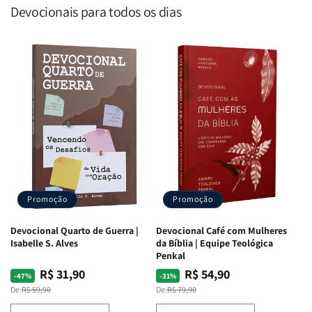
Devocionais para todos os dias
Promoção
Promoção
Devocional Quarto de Guerra |
Devocional Café com Mulheres
Isabelle S. Alves
da Bíblia | Equipe Teológica
Penkal
R$ 31,90
R$ 54,90
Preço
Preço
Preço
Preço
-47%
-31%
normal
promocional
normal
promocional
De:
R$ 59,90
De:
R$ 79,90