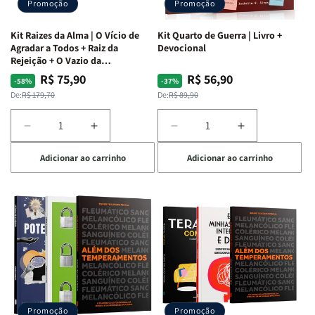
Promoção
Promoção
Kit Raizes da Alma | O Vício de
Kit Quarto de Guerra | Livro +
Agradar a Todos + Raiz da
Devocional
Rejeição + O Vazio da
Insatisfação.
R$ 75,90
R$ 56,90
Preço
Preço
Preço
Preço
-58%
-37%
normal
promocional
normal
promocional
De:
R$ 179,70
De:
R$ 89,90
Diminuir
Aumentar
Diminuir
Aumentar
a
a
a
a
Adicionar ao carrinho
Adicionar ao carrinho
quantidade
quantidade
quantidade
quantidade
de
de
de
de
Kit
Kit
Kit
Kit
Raizes
Raizes
Quarto
Quarto
da
da
de
de
Alma
Alma
Guerra
Guerra
|
|
|
|
O
O
Livro
Livro
Vício
Vício
+
+
de
de
Devocional
Devocional
Agradar
Agradar
Promoção
Promoção