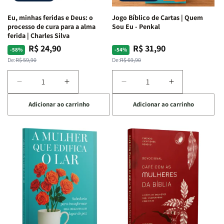
Espirituais
Espirituais
Eu, minhas feridas e Deus: o
Jogo Bíblico de Cartas | Quem
|
|
processo de cura para a alma
Sou Eu - Penkal
Estela
Estela
ferida | Charles Silva
Costa
Costa
R$ 24,90
R$ 31,90
Preço
Preço
Preço
Preço
-58%
-54%
normal
promocional
normal
promocional
De:
R$ 59,90
De:
R$ 69,90
Diminuir
Aumentar
Diminuir
Aumentar
a
a
a
a
Adicionar ao carrinho
Adicionar ao carrinho
quantidade
quantidade
quantidade
quantidade
de
de
de
de
Eu,
Eu,
Jogo
Jogo
minhas
minhas
Bíblico
Bíblico
feridas
feridas
de
de
e
e
Cartas
Cartas
Deus:
Deus:
|
|
o
o
Quem
Quem
processo
processo
Sou
Sou
de
de
Eu
Eu
cura
cura
-
-
para
para
Penkal
Penkal