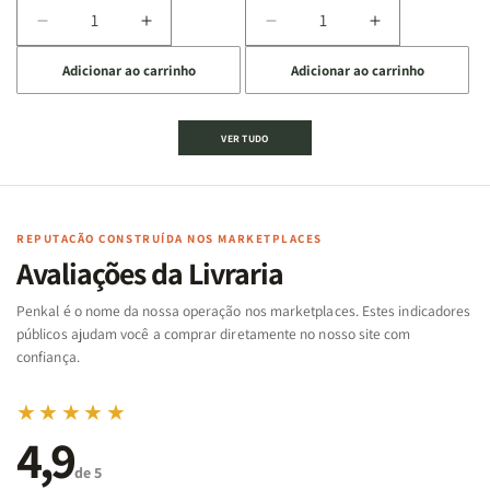
Diminuir
Aumentar
Diminuir
Aumentar
a
a
a
a
Adicionar ao carrinho
Adicionar ao carrinho
quantidade
quantidade
quantidade
quantidade
de
de
de
de
Jogo
Jogo
Jogo
Jogo
VER TUDO
Bíblico
Bíblico
da
da
de
de
memória
memória
Cartas
Cartas
|
|
|
|
Arca
Arca
Famílias
Famílias
de
de
REPUTAÇÃO CONSTRUÍDA NOS MARKETPLACES
da
da
Noé
Noé
Avaliações da Livraria
Bíblia
Bíblia
-
-
Penkal é o nome da nossa operação nos marketplaces. Estes indicadores
Penkal
Penkal
públicos ajudam você a comprar diretamente no nosso site com
confiança.
★★★★★
4,9
de 5