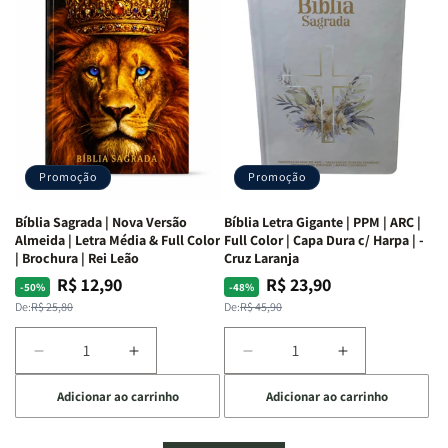
Mulheres
Mulheres
Livro
Livro
da
da
por
por
Bíblia
Bíblia
Livro
Livro
|
|
-
-
Isabelle
Isabelle
um
um
S.
S.
panorama
panorama
Alves
Alves
completo
completo
dos
dos
Promoção
Promoção
66
66
livros
livros
Bíblia Sagrada | Nova Versão
Bíblia Letra Gigante | PPM | ARC |
da
da
Almeida | Letra Média & Full Color
Full Color | Capa Dura c/ Harpa | -
Bíblia
Bíblia
| Brochura | Rei Leão
Cruz Laranja
|
|
R$ 12,90
R$ 23,90
Preço
Preço
Preço
Preço
-50%
-48%
Equipe
Equipe
normal
promocional
normal
promocional
De:
R$ 25,80
De:
R$ 45,90
teológica
teológica
Penkal
Penkal
Diminuir
Aumentar
Diminuir
Aumentar
a
a
a
a
Adicionar ao carrinho
Adicionar ao carrinho
quantidade
quantidade
quantidade
quantidade
de
de
de
de
Bíblia
Bíblia
Bíblia
Bíblia