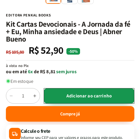
na
n
janela
j
modal
m
EDITORA PENKAL BOOKS
Kit Cartas Devocionais - A Jornada da fé
+ Eu, Minha ansiedade e Deus | Abner
Bueno
R$ 52,90
Preço
Preço
-50%
R$ 105,80
normal
promocional
à vista no Pix
ou em até
6x
de R$ 8,81
sem juros
Em estoque
Quantidade
Adicionar ao carrinho
Diminuir
Aumentar
a
a
quantidade
quantidade
Compre já
de
de
Kit
Kit
Calcule o frete
Cartas
Cartas
Devocionais
Devocionais
Informe seu CEP para ver valores e prazos para este produto.