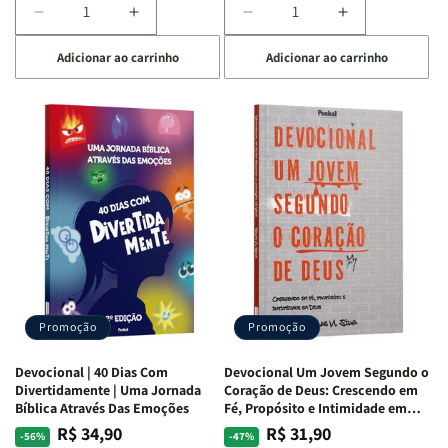
Diminuir
Aumentar
Diminuir
Aumentar
a
a
a
a
Adicionar ao carrinho
Adicionar ao carrinho
quantidade
quantidade
quantidade
quantidade
de
de
de
de
Devocional
Devocional
Devocional
Devocional
Quarto
Quarto
Café
Café
de
de
com
com
Guerra
Guerra
Mulheres
Mulheres
|
|
da
da
Isabelle
Isabelle
Bíblia
Bíblia
S.
S.
|
|
Alves
Alves
Equipe
Equipe
Teológica
Teológica
Penkal
Penkal
Promoção
Promoção
Devocional | 40 Dias Com
Devocional Um Jovem Segundo o
Divertidamente | Uma Jornada
Coração de Deus: Crescendo em
Bíblica Através Das Emoções
Fé, Propósito e Intimidade em
Deus
R$ 34,90
R$ 31,90
Preço
Preço
Preço
Preço
-56%
-47%