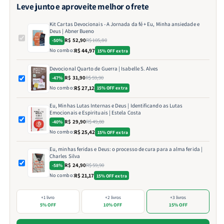
Leve junto e aproveite melhor o frete
Kit Cartas Devocionais - A Jornada da fé + Eu, Minha ansiedade e
Deus | Abner Bueno
R$ 52,90
R$ 105,80
-50%
No combo:
R$ 44,97
15% OFF extra
Devocional Quarto de Guerra | Isabelle S. Alves
R$ 31,90
R$ 59,90
-47%
No combo:
R$ 27,12
15% OFF extra
Eu, Minhas Lutas Internas e Deus | Identificando as Lutas
Emocionais e Espirituais | Estela Costa
R$ 29,90
R$ 49,80
-40%
No combo:
R$ 25,42
15% OFF extra
Eu, minhas feridas e Deus: o processo de cura para a alma ferida |
Charles Silva
R$ 24,90
R$ 59,90
-58%
No combo:
R$ 21,17
15% OFF extra
+1 livro
+2 livros
+3 livros
5% OFF
10% OFF
15% OFF