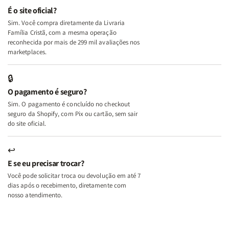
e
e
É o site oficial?
Deus
Deus
Sim. Você compra diretamente da Livraria
+
+
Família Cristã, com a mesma operação
A
A
reconhecida por mais de 299 mil avaliações nos
Mulher
Mulher
marketplaces.
que
que
Edifica
Edifica
🔒
o
o
O pagamento é seguro?
Lar
Lar
Sim. O pagamento é concluído no checkout
seguro da Shopify, com Pix ou cartão, sem sair
do site oficial.
↩
E se eu precisar trocar?
Você pode solicitar troca ou devolução em até 7
dias após o recebimento, diretamente com
nosso atendimento.