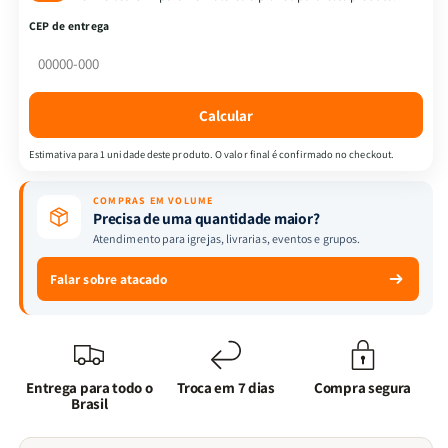
-
-
CEP de entrega
A
A
Jornada
Jornada
da
da
fé
fé
Calcular
+
+
Eu,
Eu,
Estimativa para 1 unidade deste produto. O valor final é confirmado no checkout.
Minha
Minha
ansiedade
ansiedade
COMPRAS EM VOLUME
e
e
Precisa de uma quantidade maior?
Deus
Deus
Atendimento para igrejas, livrarias, eventos e grupos.
|
|
Abner
Abner
Falar sobre atacado
Bueno
Bueno
Entrega para todo o
Troca em 7 dias
Compra segura
Brasil