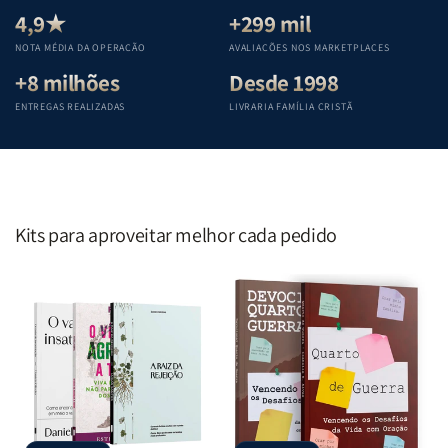
Teológica
Teológica
Teológica
Teológica
4,9★
+299 mil
Penkal
Penkal
Penkal
Penkal
NOTA MÉDIA DA OPERAÇÃO
AVALIAÇÕES NOS MARKETPLACES
+8 milhões
Desde 1998
ENTREGAS REALIZADAS
LIVRARIA FAMÍLIA CRISTÃ
Kits para aproveitar melhor cada pedido