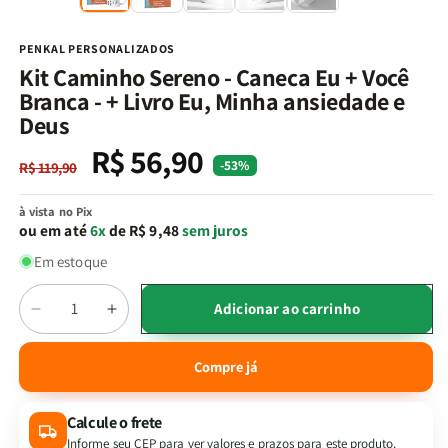
na
n
janela
j
modal
m
PENKAL PERSONALIZADOS
Kit Caminho Sereno - Caneca Eu + Você
Branca - + Livro Eu, Minha ansiedade e
Deus
R$ 56,90
Preço
Preço
-53%
R$ 119,90
normal
promocional
à vista no Pix
ou em até
6x
de R$ 9,48
sem juros
Em estoque
Quantidade
Adicionar ao carrinho
Diminuir
Aumentar
a
a
quantidade
quantidade
Compre já
de
de
Kit
Kit
Calcule o frete
Caminho
Caminho
Sereno
Sereno
Informe seu CEP para ver valores e prazos para este produto.