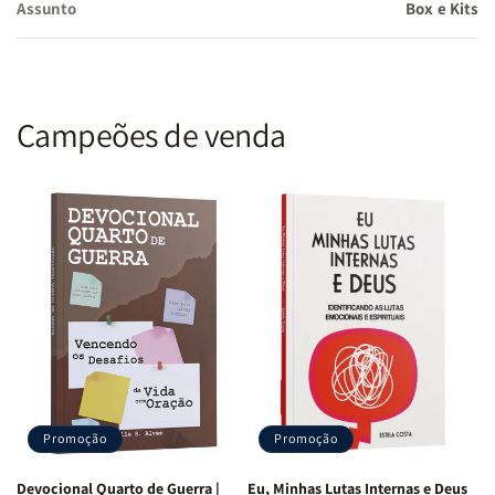
Assunto
Box e Kits
Benefícios do Kit Caminho Sereno
Conexão Espiritual:
O livro oferece um caminho prático e
Campeões de venda
bíblico para lidar com a ansiedade, enquanto a caneca serve
como um lembrete diário da sua jornada de fé.
Momento de Reflexão:
Combine leitura e descanso,
criando uma rotina que alimenta sua alma e acalma sua
mente.
Transformação Interior:
Aprenda a encontrar paz em
Deus, superando a ansiedade com práticas espirituais
profundas.
Design e Conforto:
A caneca é ideal para momentos de
introspecção e oração, criando uma atmosfera serena para
seu dia.
Promoção
Promoção
Este kit é uma excelente opção para quem busca mais paz e
Devocional Quarto de Guerra |
Eu, Minhas Lutas Internas e Deus