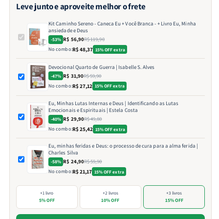
Leve junto e aproveite melhor o frete
Kit Caminho Sereno - Caneca Eu + Você Branca - + Livro Eu, Minha
ansiedade e Deus
R$ 56,90
R$ 119,90
-53%
No combo:
R$ 48,37
15% OFF extra
Devocional Quarto de Guerra | Isabelle S. Alves
R$ 31,90
R$ 59,90
-47%
No combo:
R$ 27,12
15% OFF extra
Eu, Minhas Lutas Internas e Deus | Identificando as Lutas
Emocionais e Espirituais | Estela Costa
R$ 29,90
R$ 49,80
-40%
No combo:
R$ 25,42
15% OFF extra
Eu, minhas feridas e Deus: o processo de cura para a alma ferida |
Charles Silva
R$ 24,90
R$ 59,90
-58%
No combo:
R$ 21,17
15% OFF extra
+1 livro
+2 livros
+3 livros
5% OFF
10% OFF
15% OFF