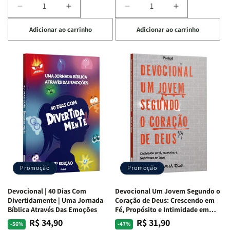
Diminuir
Aumentar
Diminuir
Aumentar
a
a
a
a
Adicionar ao carrinho
Adicionar ao carrinho
quantidade
quantidade
quantidade
quantidade
de
de
de
de
Devocional
Devocional
Devocional
Devocional
Quarto
Quarto
Café
Café
de
de
com
com
Guerra
Guerra
Mulheres
Mulheres
|
|
da
da
Isabelle
Isabelle
Bíblia
Bíblia
S.
S.
|
|
Alves
Alves
Equipe
Equipe
Teológica
Teológica
Penkal
Penkal
Promoção
Promoção
Devocional | 40 Dias Com
Devocional Um Jovem Segundo o
Divertidamente | Uma Jornada
Coração de Deus: Crescendo em
Bíblica Através Das Emoções
Fé, Propósito e Intimidade em
Deus
R$ 34,90
R$ 31,90
Preço
Preço
Preço
Preço
-56%
-47%