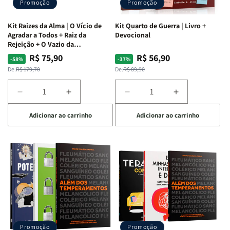
Promoção
Promoção
Kit Raizes da Alma | O Vício de
Kit Quarto de Guerra | Livro +
Agradar a Todos + Raiz da
Devocional
Rejeição + O Vazio da
Insatisfação.
R$ 75,90
R$ 56,90
Preço
Preço
Preço
Preço
-58%
-37%
normal
promocional
normal
promocional
De:
R$ 179,70
De:
R$ 89,90
Diminuir
Aumentar
Diminuir
Aumentar
a
a
a
a
Adicionar ao carrinho
Adicionar ao carrinho
quantidade
quantidade
quantidade
quantidade
de
de
de
de
Kit
Kit
Kit
Kit
Raizes
Raizes
Quarto
Quarto
da
da
de
de
Alma
Alma
Guerra
Guerra
|
|
|
|
O
O
Livro
Livro
Vício
Vício
+
+
de
de
Devocional
Devocional
Agradar
Agradar
Promoção
Promoção