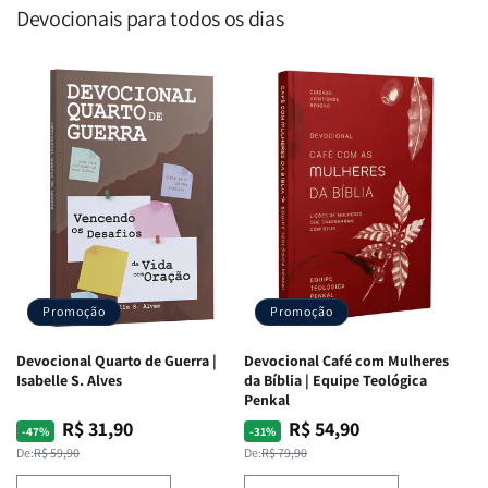
Devocionais para todos os dias
Promoção
Promoção
Devocional Quarto de Guerra |
Devocional Café com Mulheres
Isabelle S. Alves
da Bíblia | Equipe Teológica
Penkal
R$ 31,90
R$ 54,90
Preço
Preço
Preço
Preço
-47%
-31%
normal
promocional
normal
promocional
De:
R$ 59,90
De:
R$ 79,90