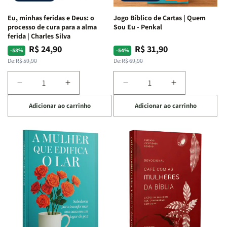
Espirituais
Espirituais
Eu, minhas feridas e Deus: o
Jogo Bíblico de Cartas | Quem
|
|
processo de cura para a alma
Sou Eu - Penkal
Estela
Estela
ferida | Charles Silva
Costa
Costa
R$ 24,90
R$ 31,90
Preço
Preço
Preço
Preço
-58%
-54%
normal
promocional
normal
promocional
De:
R$ 59,90
De:
R$ 69,90
Diminuir
Aumentar
Diminuir
Aumentar
a
a
a
a
Adicionar ao carrinho
Adicionar ao carrinho
quantidade
quantidade
quantidade
quantidade
de
de
de
de
Eu,
Eu,
Jogo
Jogo
minhas
minhas
Bíblico
Bíblico
feridas
feridas
de
de
e
e
Cartas
Cartas
Deus:
Deus:
|
|
o
o
Quem
Quem
processo
processo
Sou
Sou
de
de
Eu
Eu
cura
cura
-
-
para
para
Penkal
Penkal