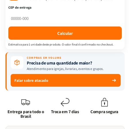
-
-
CEP de entrega
Caneca
Caneca
Eu
Eu
+
+
Você
Você
Calcular
Branca
Branca
-
-
Estimativa para 1 unidade deste produto. O valor final é confirmado no checkout.
+
+
Livro
Livro
COMPRAS EM VOLUME
Eu,
Eu,
Precisa de uma quantidade maior?
Minha
Minha
Atendimento para igrejas, livrarias, eventos e grupos.
ansiedade
ansiedade
e
e
Falar sobre atacado
Deus
Deus
Entrega para todo o
Troca em 7 dias
Compra segura
Brasil