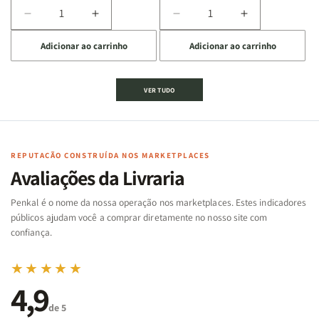
Diminuir
Aumentar
Diminuir
Aumentar
a
a
a
a
Adicionar ao carrinho
Adicionar ao carrinho
quantidade
quantidade
quantidade
quantidade
de
de
de
de
Jogo
Jogo
Jogo
Jogo
VER TUDO
Bíblico
Bíblico
da
da
de
de
memória
memória
Cartas
Cartas
|
|
|
|
Arca
Arca
Famílias
Famílias
de
de
REPUTAÇÃO CONSTRUÍDA NOS MARKETPLACES
da
da
Noé
Noé
Avaliações da Livraria
Bíblia
Bíblia
-
-
Penkal é o nome da nossa operação nos marketplaces. Estes indicadores
Penkal
Penkal
públicos ajudam você a comprar diretamente no nosso site com
confiança.
★★★★★
4,9
de 5