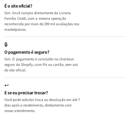
e
e
É o site oficial?
Deus
Deus
Sim. Você compra diretamente da Livraria
+
+
Família Cristã, com a mesma operação
A
A
reconhecida por mais de 299 mil avaliações nos
Mulher
Mulher
marketplaces.
que
que
Edifica
Edifica
🔒
o
o
O pagamento é seguro?
Lar
Lar
Sim. O pagamento é concluído no checkout
seguro da Shopify, com Pix ou cartão, sem sair
do site oficial.
↩
E se eu precisar trocar?
Você pode solicitar troca ou devolução em até 7
dias após o recebimento, diretamente com
nosso atendimento.