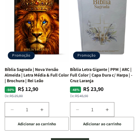
Mulheres
Mulheres
Livro
Livro
da
da
por
por
Bíblia
Bíblia
Livro
Livro
|
|
-
-
Isabelle
Isabelle
um
um
S.
S.
panorama
panorama
Alves
Alves
completo
completo
dos
dos
Promoção
Promoção
66
66
livros
livros
Bíblia Sagrada | Nova Versão
Bíblia Letra Gigante | PPM | ARC |
da
da
Almeida | Letra Média & Full Color
Full Color | Capa Dura c/ Harpa | -
Bíblia
Bíblia
| Brochura | Rei Leão
Cruz Laranja
|
|
R$ 12,90
R$ 23,90
Preço
Preço
Preço
Preço
-50%
-48%
Equipe
Equipe
normal
promocional
normal
promocional
De:
R$ 25,80
De:
R$ 45,90
teológica
teológica
Penkal
Penkal
Diminuir
Aumentar
Diminuir
Aumentar
a
a
a
a
Adicionar ao carrinho
Adicionar ao carrinho
quantidade
quantidade
quantidade
quantidade
de
de
de
de
Bíblia
Bíblia
Bíblia
Bíblia