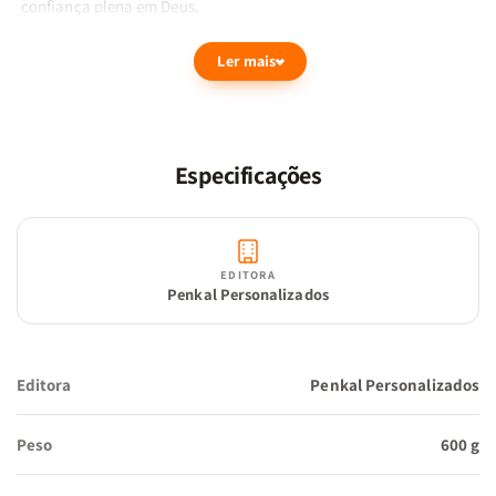
confiança plena em Deus.
Ler mais
Sobre a Caneca Eu + Você Branca
Com design elegante e mensagem profunda, a caneca "Eu + Você"
é perfeita para aqueles momentos de pausa. A cor branca
transmite paz e a escrita expressa um convite à reflexão e
Especificações
conexão, tornando-a uma companhia ideal para o seu café da
manhã ou para aquele momento de descanso durante o dia.
EDITORA
Sobre o Livro Eu, Minha Ansiedade e Deus
Penkal Personalizados
Neste livro, Abner Bueno oferece uma abordagem única para lidar
com a ansiedade, alinhando prática e fé cristã. Ele nos ensina
que, ao compreender a ansiedade pela perspectiva de Deus e
Editora
Penkal Personalizados
confiar na Sua palavra, podemos encontrar paz, mesmo nas
situações mais desafiadoras. O livro ensina como fortalecer sua
Peso
600 g
vida de oração, como transformar a ansiedade em confiança e
como a fé pode trazer descanso e serenidade.