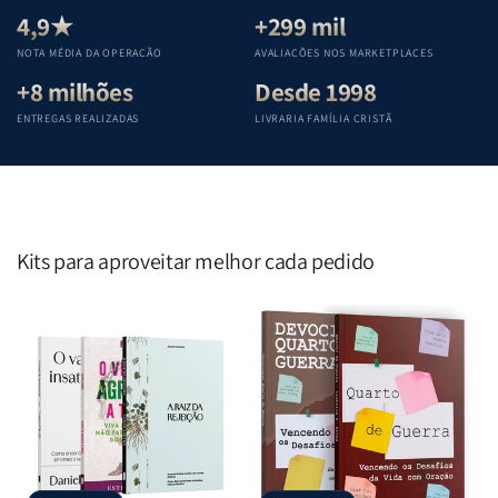
Teológica
Teológica
Teológica
Teológica
4,9★
+299 mil
Penkal
Penkal
Penkal
Penkal
NOTA MÉDIA DA OPERAÇÃO
AVALIAÇÕES NOS MARKETPLACES
+8 milhões
Desde 1998
ENTREGAS REALIZADAS
LIVRARIA FAMÍLIA CRISTÃ
Kits para aproveitar melhor cada pedido