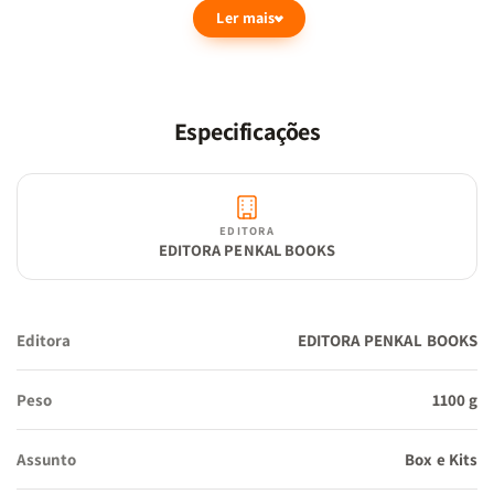
Ler mais
projetado para ajudar você a alinhar sua vida com os valores e
propósitos divinos.
Especificações
Características e Benefícios:
EDITORA
EDITORA PENKAL BOOKS
Editora
EDITORA PENKAL BOOKS
Descubra Seu Propósito Divino: Mergulhe em ensinamentos que
revelam como encontrar e seguir o propósito único que Deus tem
Peso
1100 g
para você, ajudando a moldar uma vida cheia de significado e
direção.
Assunto
Box e Kits