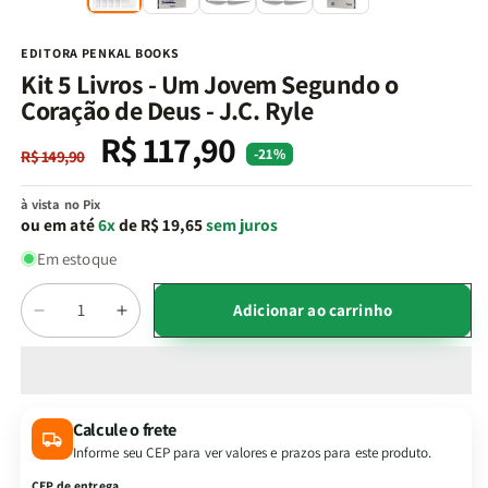
na
n
janela
j
modal
m
EDITORA PENKAL BOOKS
Kit 5 Livros - Um Jovem Segundo o
Coração de Deus - J.C. Ryle
R$ 117,90
Preço
Preço
-21%
R$ 149,90
normal
promocional
à vista no Pix
ou em até
6x
de R$ 19,65
sem juros
Em estoque
Quantidade
Adicionar ao carrinho
Diminuir
Aumentar
a
a
quantidade
quantidade
de
de
Kit
Kit
Calcule o frete
5
5
Informe seu CEP para ver valores e prazos para este produto.
Livros
Livros
-
-
CEP de entrega