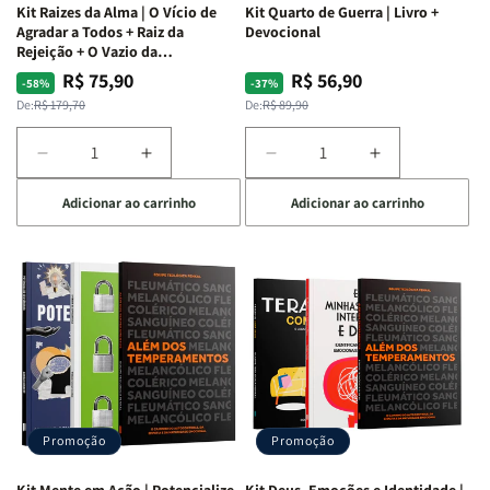
Kit Raizes da Alma | O Vício de
Kit Quarto de Guerra | Livro +
Agradar a Todos + Raiz da
Devocional
Rejeição + O Vazio da
Insatisfação.
R$ 75,90
R$ 56,90
Preço
Preço
Preço
Preço
-58%
-37%
normal
promocional
normal
promocional
De:
R$ 179,70
De:
R$ 89,90
Diminuir
Aumentar
Diminuir
Aumentar
a
a
a
a
Adicionar ao carrinho
Adicionar ao carrinho
quantidade
quantidade
quantidade
quantidade
de
de
de
de
Kit
Kit
Kit
Kit
Raizes
Raizes
Quarto
Quarto
da
da
de
de
Alma
Alma
Guerra
Guerra
|
|
|
|
O
O
Livro
Livro
Vício
Vício
+
+
de
de
Devocional
Devocional
Agradar
Agradar
Promoção
Promoção
a
a
Todos
Todos