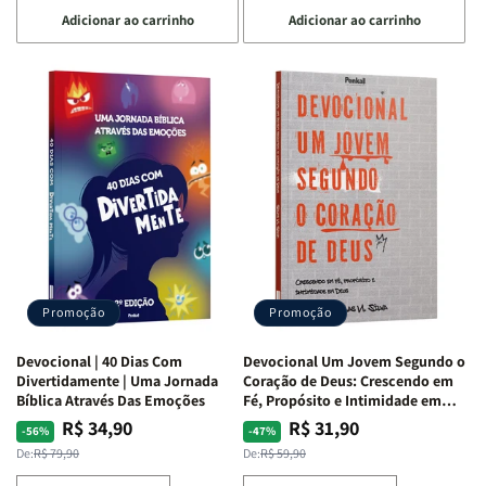
a
a
a
a
Adicionar ao carrinho
Adicionar ao carrinho
quantidade
quantidade
quantidade
quantidade
de
de
de
de
Devocional
Devocional
Devocional
Devocional
Quarto
Quarto
Café
Café
de
de
com
com
Guerra
Guerra
Mulheres
Mulheres
|
|
da
da
Isabelle
Isabelle
Bíblia
Bíblia
S.
S.
|
|
Alves
Alves
Equipe
Equipe
Teológica
Teológica
Penkal
Penkal
Promoção
Promoção
Devocional | 40 Dias Com
Devocional Um Jovem Segundo o
Divertidamente | Uma Jornada
Coração de Deus: Crescendo em
Bíblica Através Das Emoções
Fé, Propósito e Intimidade em
Deus
R$ 34,90
R$ 31,90
Preço
Preço
Preço
Preço
-56%
-47%
normal
promocional
normal
promocional
De:
R$ 79,90
De:
R$ 59,90