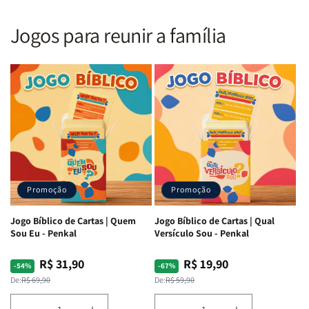
Nova
Nova
|
|
Versão
Versão
PPM
PPM
Jogos para reunir a família
Almeida
Almeida
|
|
|
|
ARC
ARC
Letra
Letra
|
|
Média
Média
Full
Full
&amp;
&amp;
Color
Color
Full
Full
|
|
Color
Color
Capa
Capa
|
|
Dura
Dura
Brochura
Brochura
c/
c/
|
|
Harpa
Harpa
Rei
Rei
|
|
Promoção
Promoção
Leão
Leão
-
-
Cruz
Cruz
Jogo Bíblico de Cartas | Quem
Jogo Bíblico de Cartas | Qual
Laranja
Laranja
Sou Eu - Penkal
Versículo Sou - Penkal
R$ 31,90
R$ 19,90
Preço
Preço
Preço
Preço
-54%
-67%
normal
promocional
normal
promocional
De:
R$ 69,90
De:
R$ 59,90