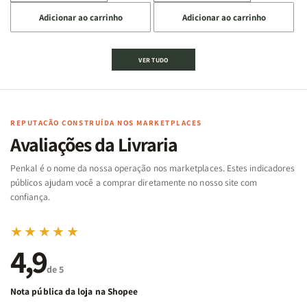
a
a
a
a
Adicionar ao carrinho
Adicionar ao carrinho
quantidade
quantidade
quantidade
quantidade
de
de
de
de
Jogo
Jogo
Jogo
Jogo
VER TUDO
Bíblico
Bíblico
da
da
de
de
memória
memória
Cartas
Cartas
|
|
|
|
Arca
Arca
Famílias
Famílias
de
de
REPUTAÇÃO CONSTRUÍDA NOS MARKETPLACES
da
da
Noé
Noé
Avaliações da Livraria
Bíblia
Bíblia
-
-
Penkal é o nome da nossa operação nos marketplaces. Estes indicadores
Penkal
Penkal
públicos ajudam você a comprar diretamente no nosso site com
confiança.
★★★★★
4,9
de 5
Nota pública da loja na Shopee