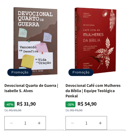
Promoção
Promoção
Devocional Quarto de Guerra |
Devocional Café com Mulheres
Isabelle S. Alves
da Bíblia | Equipe Teológica
Penkal
R$ 31,90
R$ 54,90
Preço
Preço
Preço
Preço
-47%
-31%
normal
promocional
normal
promocional
De:
R$ 59,90
De:
R$ 79,90
Diminuir
Aumentar
Diminuir
Aumentar