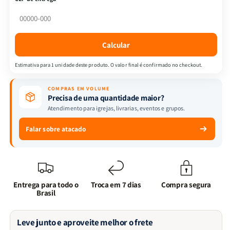
Um
Um
Jovem
Jovem
Segundo
Segundo
o
o
Calcular
Coração
Coração
de
de
Estimativa para 1 unidade deste produto. O valor final é confirmado no checkout.
Deus
Deus
-
-
COMPRAS EM VOLUME
J.C.
J.C.
Precisa de uma quantidade maior?
Ryle
Ryle
Atendimento para igrejas, livrarias, eventos e grupos.
Falar sobre atacado
Entrega para todo o
Troca em 7 dias
Compra segura
Brasil
Leve junto e aproveite melhor o frete