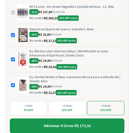
Kit 5 Livros - Um Jovem Segundo o Coração de Deus - J.C. Ryle
R$ 117,90
R$ 149,90
-21%
No combo:
R$ 100,22
15% OFF extra
Devocional Quarto de Guerra | Isabelle S. Alves
R$ 31,90
R$ 59,90
-47%
No combo:
R$ 27,12
15% OFF extra
Eu, Minhas Lutas Internas e Deus | Identificando as Lutas
Emocionais e Espirituais | Estela Costa
R$ 29,90
R$ 49,80
-40%
No combo:
R$ 25,42
15% OFF extra
Eu, minhas feridas e Deus: o processo de cura para a alma ferida |
Charles Silva
R$ 24,90
R$ 59,90
-58%
No combo:
R$ 21,17
15% OFF extra
+1 livro
+2 livros
+3 livros
5% OFF
10% OFF
15% OFF
Adicionar 4 livros
·
R$ 173,91