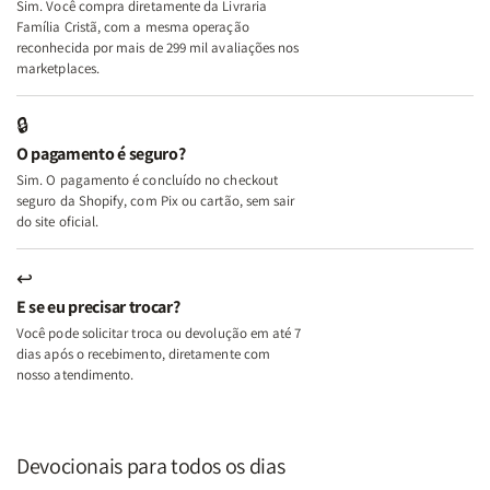
Sim. Você compra diretamente da Livraria
+
+
Família Cristã, com a mesma operação
A
A
reconhecida por mais de 299 mil avaliações nos
Mulher
Mulher
marketplaces.
que
que
Edifica
Edifica
🔒
o
o
O pagamento é seguro?
Lar
Lar
Sim. O pagamento é concluído no checkout
seguro da Shopify, com Pix ou cartão, sem sair
do site oficial.
↩
E se eu precisar trocar?
Você pode solicitar troca ou devolução em até 7
dias após o recebimento, diretamente com
nosso atendimento.
Devocionais para todos os dias