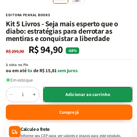
na
n
janela
j
modal
m
EDITORA PENKAL BOOKS
Kit 5 Livros - Seja mais esperto que o
diabo: estratégias para derrotar as
mentiras e conquistar a liberdade
R$ 94,90
Preço
Preço
-68%
R$ 299,90
normal
promocional
à vista no Pix
ou em até
6x
de R$ 15,81
sem juros
Em estoque
Quantidade
Adicionar ao carrinho
Diminuir
Aumentar
a
a
quantidade
quantidade
Compre já
de
de
Kit
Kit
Calcule o frete
5
5
Livros
Livros
Informe seu CEP para ver valores e prazos para este produto.