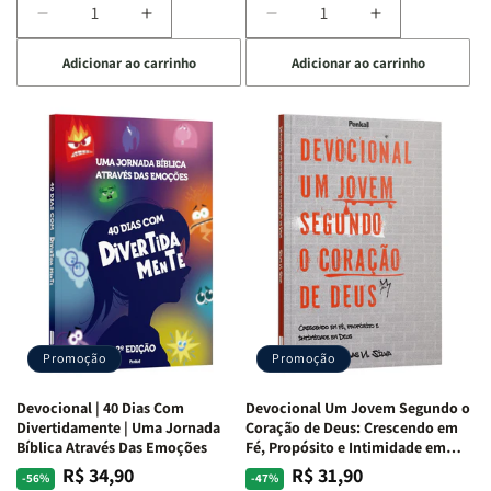
Diminuir
Aumentar
Diminuir
Aumentar
a
a
a
a
Adicionar ao carrinho
Adicionar ao carrinho
quantidade
quantidade
quantidade
quantidade
de
de
de
de
Devocional
Devocional
Devocional
Devocional
Quarto
Quarto
Café
Café
de
de
com
com
Guerra
Guerra
Mulheres
Mulheres
|
|
da
da
Isabelle
Isabelle
Bíblia
Bíblia
S.
S.
|
|
Alves
Alves
Equipe
Equipe
Teológica
Teológica
Penkal
Penkal
Promoção
Promoção
Devocional | 40 Dias Com
Devocional Um Jovem Segundo o
Divertidamente | Uma Jornada
Coração de Deus: Crescendo em
Bíblica Através Das Emoções
Fé, Propósito e Intimidade em
Deus
R$ 34,90
R$ 31,90
Preço
Preço
Preço
Preço
-56%
-47%