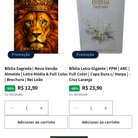
Mulheres
Mulheres
Livro
Livro
da
da
por
por
Bíblia
Bíblia
Livro
Livro
|
|
-
-
Isabelle
Isabelle
um
um
S.
S.
panorama
panorama
Alves
Alves
completo
completo
dos
dos
Promoção
Promoção
66
66
livros
livros
Bíblia Sagrada | Nova Versão
Bíblia Letra Gigante | PPM | ARC |
da
da
Almeida | Letra Média & Full Color
Full Color | Capa Dura c/ Harpa | -
Bíblia
Bíblia
| Brochura | Rei Leão
Cruz Laranja
|
|
R$ 12,90
R$ 23,90
Preço
Preço
Preço
Preço
-50%
-48%
Equipe
Equipe
normal
promocional
normal
promocional
De:
R$ 25,80
De:
R$ 45,90
teológica
teológica
Penkal
Penkal
Diminuir
Aumentar
Diminuir
Aumentar
a
a
a
a
Adicionar ao carrinho
Adicionar ao carrinho
quantidade
quantidade
quantidade
quantidade
de
de
de
de
Bíblia
Bíblia
Bíblia
Bíblia