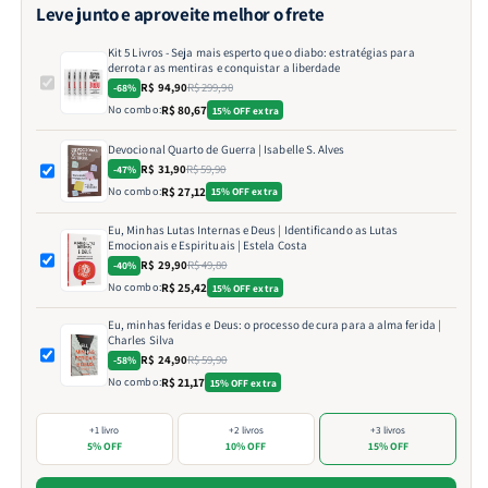
Leve junto e aproveite melhor o frete
Kit 5 Livros - Seja mais esperto que o diabo: estratégias para
derrotar as mentiras e conquistar a liberdade
R$ 94,90
R$ 299,90
-68%
No combo:
R$ 80,67
15% OFF extra
Devocional Quarto de Guerra | Isabelle S. Alves
R$ 31,90
R$ 59,90
-47%
No combo:
R$ 27,12
15% OFF extra
Eu, Minhas Lutas Internas e Deus | Identificando as Lutas
Emocionais e Espirituais | Estela Costa
R$ 29,90
R$ 49,80
-40%
No combo:
R$ 25,42
15% OFF extra
Eu, minhas feridas e Deus: o processo de cura para a alma ferida |
Charles Silva
R$ 24,90
R$ 59,90
-58%
No combo:
R$ 21,17
15% OFF extra
+1 livro
+2 livros
+3 livros
5% OFF
10% OFF
15% OFF