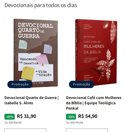
Devocionais para todos os dias
Promoção
Promoção
Devocional Quarto de Guerra |
Devocional Café com Mulheres
Isabelle S. Alves
da Bíblia | Equipe Teológica
Penkal
R$ 31,90
R$ 54,90
Preço
Preço
Preço
Preço
-47%
-31%
normal
promocional
normal
promocional
De:
R$ 59,90
De:
R$ 79,90