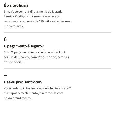
e
e
É o site oficial?
Deus
Deus
Sim. Você compra diretamente da Livraria
+
+
Família Cristã, com a mesma operação
A
A
reconhecida por mais de 299 mil avaliações nos
Mulher
Mulher
marketplaces.
que
que
Edifica
Edifica
🔒
o
o
O pagamento é seguro?
Lar
Lar
Sim. O pagamento é concluído no checkout
seguro da Shopify, com Pix ou cartão, sem sair
do site oficial.
↩
E se eu precisar trocar?
Você pode solicitar troca ou devolução em até 7
dias após o recebimento, diretamente com
nosso atendimento.