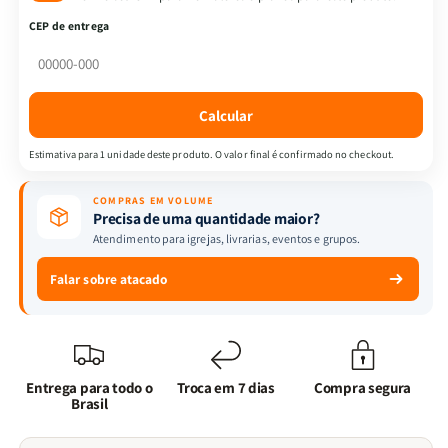
-
-
CEP de entrega
Seja
Seja
mais
mais
esperto
esperto
que
que
Calcular
o
o
diabo:
diabo:
Estimativa para 1 unidade deste produto. O valor final é confirmado no checkout.
estratégias
estratégias
para
para
COMPRAS EM VOLUME
derrotar
derrotar
Precisa de uma quantidade maior?
as
as
Atendimento para igrejas, livrarias, eventos e grupos.
mentiras
mentiras
e
e
Falar sobre atacado
conquistar
conquistar
a
a
liberdade
liberdade
Entrega para todo o
Troca em 7 dias
Compra segura
Brasil