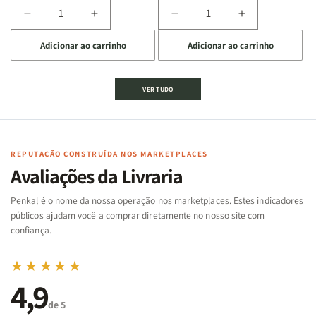
Diminuir
Aumentar
Diminuir
Aumentar
a
a
a
a
Adicionar ao carrinho
Adicionar ao carrinho
quantidade
quantidade
quantidade
quantidade
de
de
de
de
Jogo
Jogo
Jogo
Jogo
VER TUDO
Bíblico
Bíblico
da
da
de
de
memória
memória
Cartas
Cartas
|
|
|
|
Arca
Arca
Famílias
Famílias
de
de
REPUTAÇÃO CONSTRUÍDA NOS MARKETPLACES
da
da
Noé
Noé
Avaliações da Livraria
Bíblia
Bíblia
-
-
Penkal é o nome da nossa operação nos marketplaces. Estes indicadores
Penkal
Penkal
públicos ajudam você a comprar diretamente no nosso site com
confiança.
★★★★★
4,9
de 5