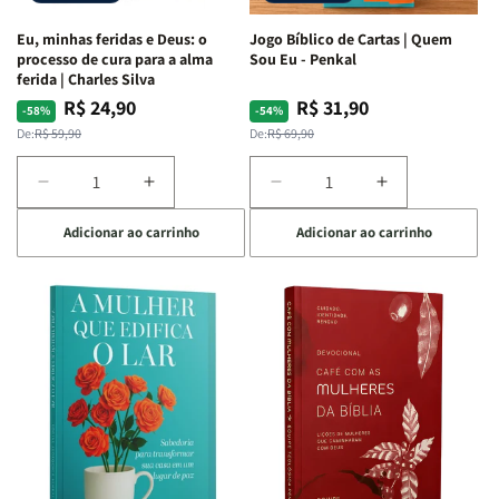
Espirituais
Espirituais
Eu, minhas feridas e Deus: o
Jogo Bíblico de Cartas | Quem
|
|
processo de cura para a alma
Sou Eu - Penkal
Estela
Estela
ferida | Charles Silva
Costa
Costa
R$ 24,90
R$ 31,90
Preço
Preço
Preço
Preço
-58%
-54%
normal
promocional
normal
promocional
De:
R$ 59,90
De:
R$ 69,90
Diminuir
Aumentar
Diminuir
Aumentar
a
a
a
a
Adicionar ao carrinho
Adicionar ao carrinho
quantidade
quantidade
quantidade
quantidade
de
de
de
de
Eu,
Eu,
Jogo
Jogo
minhas
minhas
Bíblico
Bíblico
feridas
feridas
de
de
e
e
Cartas
Cartas
Deus:
Deus:
|
|
o
o
Quem
Quem
processo
processo
Sou
Sou
de
de
Eu
Eu
cura
cura
-
-
para
para
Penkal
Penkal