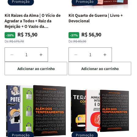
Promoção
Promoção
Kit Raizes da Alma | O Vício de
Kit Quarto de Guerra | Livro +
Agradar a Todos + Raiz da
Devocional
Rejeição + O Vazio da
Insatisfação.
R$ 75,90
R$ 56,90
Preço
Preço
Preço
Preço
-58%
-37%
normal
promocional
normal
promocional
De:
R$ 179,70
De:
R$ 89,90
Diminuir
Aumentar
Diminuir
Aumentar
a
a
a
a
Adicionar ao carrinho
Adicionar ao carrinho
quantidade
quantidade
quantidade
quantidade
de
de
de
de
Kit
Kit
Kit
Kit
Raizes
Raizes
Quarto
Quarto
da
da
de
de
Alma
Alma
Guerra
Guerra
|
|
|
|
O
O
Livro
Livro
Vício
Vício
+
+
de
de
Devocional
Devocional
Agradar
Agradar
Promoção
Promoção