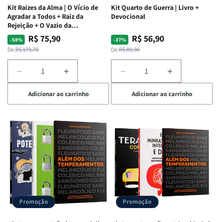
Kit Raizes da Alma | O Vício de
Kit Quarto de Guerra | Livro +
Agradar a Todos + Raiz da
Devocional
Rejeição + O Vazio da
Insatisfação.
R$ 75,90
R$ 56,90
Preço
Preço
Preço
Preço
-58%
-37%
normal
promocional
normal
promocional
De:
R$ 179,70
De:
R$ 89,90
Diminuir
Aumentar
Diminuir
Aumentar
a
a
a
a
Adicionar ao carrinho
Adicionar ao carrinho
quantidade
quantidade
quantidade
quantidade
de
de
de
de
Kit
Kit
Kit
Kit
Raizes
Raizes
Quarto
Quarto
da
da
de
de
Alma
Alma
Guerra
Guerra
|
|
|
|
O
O
Livro
Livro
Vício
Vício
+
+
de
de
Devocional
Devocional
Agradar
Agradar
Promoção
Promoção
a
a
Todos
Todos