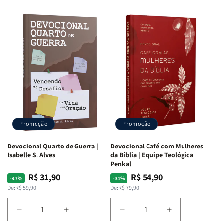
Promoção
Promoção
Devocional Quarto de Guerra |
Devocional Café com Mulheres
Isabelle S. Alves
da Bíblia | Equipe Teológica
Penkal
R$ 31,90
R$ 54,90
Preço
Preço
Preço
Preço
-47%
-31%
normal
promocional
normal
promocional
De:
R$ 59,90
De:
R$ 79,90
Diminuir
Aumentar
Diminuir
Aumentar