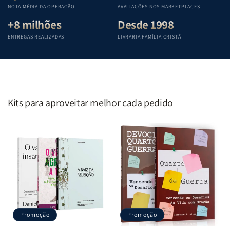
Penkal
Penkal
Penkal
Penkal
NOTA MÉDIA DA OPERAÇÃO
AVALIAÇÕES NOS MARKETPLACES
+8 milhões
Desde 1998
ENTREGAS REALIZADAS
LIVRARIA FAMÍLIA CRISTÃ
Kits para aproveitar melhor cada pedido
Promoção
Promoção