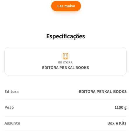
essencial oferece uma abordagem profunda e inspiradora sobre
Ler mais
como os frutos do Espírito podem enriquecer e transformar sua
jornada de fé.
Especificações
Por que você vai querer ler este livro agora:
EDITORA
EDITORA PENKAL BOOKS
Editora
EDITORA PENKAL BOOKS
Transformação Espiritual Profunda: Mergulhe em uma análise
enriquecedora dos frutos do Espírito, aprendendo a manifestar
Peso
1100 g
amor, alegria, paz, paciência, bondade, fidelidade, mansidão e
domínio próprio em sua vida diária.
Assunto
Box e Kits