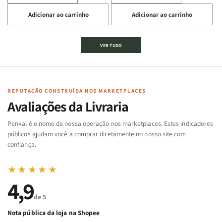
a
a
a
a
Adicionar ao carrinho
Adicionar ao carrinho
quantidade
quantidade
quantidade
quantidade
de
de
de
de
Jogo
Jogo
Jogo
Jogo
VER TUDO
Bíblico
Bíblico
da
da
de
de
memória
memória
Cartas
Cartas
|
|
|
|
Arca
Arca
Famílias
Famílias
de
de
REPUTAÇÃO CONSTRUÍDA NOS MARKETPLACES
da
da
Noé
Noé
Avaliações da Livraria
Bíblia
Bíblia
-
-
Penkal é o nome da nossa operação nos marketplaces. Estes indicadores
Penkal
Penkal
públicos ajudam você a comprar diretamente no nosso site com
confiança.
★★★★★
4,9
de 5
Nota pública da loja na Shopee