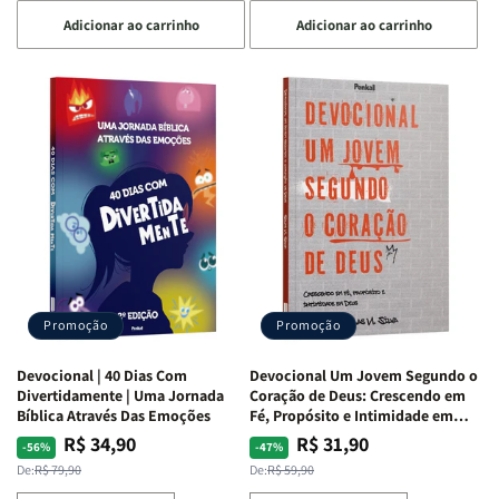
a
a
a
a
Adicionar ao carrinho
Adicionar ao carrinho
quantidade
quantidade
quantidade
quantidade
de
de
de
de
Devocional
Devocional
Devocional
Devocional
Quarto
Quarto
Café
Café
de
de
com
com
Guerra
Guerra
Mulheres
Mulheres
|
|
da
da
Isabelle
Isabelle
Bíblia
Bíblia
S.
S.
|
|
Alves
Alves
Equipe
Equipe
Teológica
Teológica
Penkal
Penkal
Promoção
Promoção
Devocional | 40 Dias Com
Devocional Um Jovem Segundo o
Divertidamente | Uma Jornada
Coração de Deus: Crescendo em
Bíblica Através Das Emoções
Fé, Propósito e Intimidade em
Deus
R$ 34,90
R$ 31,90
Preço
Preço
Preço
Preço
-56%
-47%
normal
promocional
normal
promocional
De:
R$ 79,90
De:
R$ 59,90