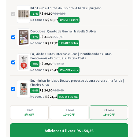
Kit 5 Livros - Frutos do Espirito - Charles Spurgeon
R$ 94,90
R$ 149,90
-37%
No combo:
R$ 80,67
15% OFF extra
Devocional Quarto de Guerra | Isabelle S. Alves
R$ 31,90
R$ 59,90
-47%
No combo:
R$ 27,12
15% OFF extra
Eu, Minhas Lutas Internas e Deus | Identificando as Lutas
Emocionais e Espirituais | Estela Costa
R$ 29,90
R$ 49,80
-40%
No combo:
R$ 25,42
15% OFF extra
Eu, minhas feridas e Deus: o processo de cura para a alma ferida |
Charles Silva
R$ 24,90
R$ 59,90
-58%
No combo:
R$ 21,17
15% OFF extra
+1 livro
+2 livros
+3 livros
5% OFF
10% OFF
15% OFF
Adicionar 4 livros
·
R$ 154,36