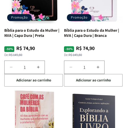
Promoção
Promoção
Bíblia para o Estudo da Mulher |
Bíblia para o Estudo da Mulher |
NVA | Capa Dura | Preta
NVA | Capa Dura | Branca
R$ 74,90
R$ 74,90
Preço
Preço
Preço
Preço
-50%
-50%
normal
promocional
normal
promocional
De:
R$ 149,80
De:
R$ 149,80
Diminuir
Aumentar
Diminuir
Aumentar
a
a
a
a
Adicionar ao carrinho
Adicionar ao carrinho
quantidade
quantidade
quantidade
quantidade
de
de
de
de
Bíblia
Bíblia
Bíblia
Bíblia
para
para
para
para
o
o
o
o
Estudo
Estudo
Estudo
Estudo
da
da
da
da
Mulher
Mulher
Mulher
Mulher