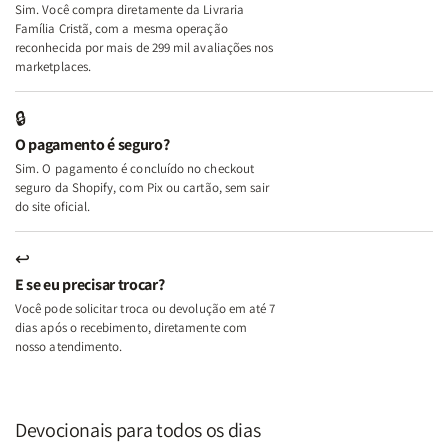
Sim. Você compra diretamente da Livraria
+
+
Família Cristã, com a mesma operação
A
A
reconhecida por mais de 299 mil avaliações nos
Mulher
Mulher
marketplaces.
que
que
Edifica
Edifica
🔒
o
o
O pagamento é seguro?
Lar
Lar
Sim. O pagamento é concluído no checkout
seguro da Shopify, com Pix ou cartão, sem sair
do site oficial.
↩
E se eu precisar trocar?
Você pode solicitar troca ou devolução em até 7
dias após o recebimento, diretamente com
nosso atendimento.
Devocionais para todos os dias