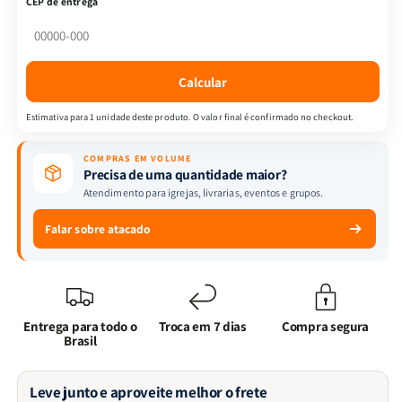
CEP de entrega
Frutos
Frutos
do
do
Espirito
Espirito
-
-
Calcular
Charles
Charles
Spurgeon
Spurgeon
Estimativa para 1 unidade deste produto. O valor final é confirmado no checkout.
COMPRAS EM VOLUME
Precisa de uma quantidade maior?
Atendimento para igrejas, livrarias, eventos e grupos.
Falar sobre atacado
Entrega para todo o
Troca em 7 dias
Compra segura
Brasil
Leve junto e aproveite melhor o frete