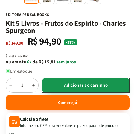
na
n
janela
j
modal
m
EDITORA PENKAL BOOKS
Kit 5 Livros - Frutos do Espirito - Charles
Spurgeon
R$ 94,90
Preço
Preço
-37%
R$ 149,90
normal
promocional
à vista no Pix
ou em até
6x
de R$ 15,81
sem juros
Em estoque
Quantidade
Adicionar ao carrinho
Diminuir
Aumentar
a
a
quantidade
quantidade
Compre já
de
de
Kit
Kit
Calcule o frete
5
5
Livros
Livros
Informe seu CEP para ver valores e prazos para este produto.
-
-