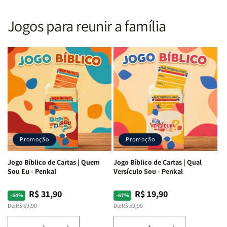
Nova
Nova
|
|
Versão
Versão
PPM
PPM
Jogos para reunir a família
Almeida
Almeida
|
|
|
|
ARC
ARC
Letra
Letra
|
|
Média
Média
Full
Full
&amp;
&amp;
Color
Color
Full
Full
|
|
Color
Color
Capa
Capa
|
|
Dura
Dura
Brochura
Brochura
c/
c/
|
|
Harpa
Harpa
Rei
Rei
|
|
Promoção
Promoção
Leão
Leão
-
-
Cruz
Cruz
Jogo Bíblico de Cartas | Quem
Jogo Bíblico de Cartas | Qual
Laranja
Laranja
Sou Eu - Penkal
Versículo Sou - Penkal
R$ 31,90
R$ 19,90
Preço
Preço
Preço
Preço
-54%
-67%
normal
promocional
normal
promocional
De:
R$ 69,90
De:
R$ 59,90