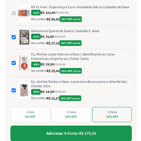
Kit 5 Livros - Esperança e Cura: Ansiedade Sob os Cuidados de Deus
R$ 113,90
R$ 299,90
-62%
No combo:
R$ 96,82
15% OFF extra
Devocional Quarto de Guerra | Isabelle S. Alves
R$ 31,90
R$ 59,90
-47%
No combo:
R$ 27,12
15% OFF extra
Eu, Minhas Lutas Internas e Deus | Identificando as Lutas
Emocionais e Espirituais | Estela Costa
R$ 29,90
R$ 49,80
-40%
No combo:
R$ 25,42
15% OFF extra
Eu, minhas feridas e Deus: o processo de cura para a alma ferida |
Charles Silva
R$ 24,90
R$ 59,90
-58%
No combo:
R$ 21,17
15% OFF extra
+1 livro
+2 livros
+3 livros
5% OFF
10% OFF
15% OFF
Adicionar 4 livros
·
R$ 170,51