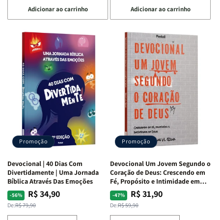
a
a
a
a
Adicionar ao carrinho
Adicionar ao carrinho
quantidade
quantidade
quantidade
quantidade
de
de
de
de
Devocional
Devocional
Devocional
Devocional
Quarto
Quarto
Café
Café
de
de
com
com
Guerra
Guerra
Mulheres
Mulheres
|
|
da
da
Isabelle
Isabelle
Bíblia
Bíblia
S.
S.
|
|
Alves
Alves
Equipe
Equipe
Teológica
Teológica
Penkal
Penkal
Promoção
Promoção
Devocional | 40 Dias Com
Devocional Um Jovem Segundo o
Divertidamente | Uma Jornada
Coração de Deus: Crescendo em
Bíblica Através Das Emoções
Fé, Propósito e Intimidade em
Deus
R$ 34,90
R$ 31,90
Preço
Preço
Preço
Preço
-56%
-47%
normal
promocional
normal
promocional
De:
R$ 79,90
De:
R$ 59,90