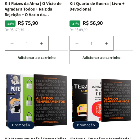
Kit Raizes da Alma | O Vício de
Kit Quarto de Guerra | Livro +
Agradar a Todos + Raiz da
Devocional
Rejeição + O Vazio da
Insatisfação.
R$ 75,90
R$ 56,90
Preço
Preço
Preço
Preço
-58%
-37%
normal
promocional
normal
promocional
De:
R$ 179,70
De:
R$ 89,90
Diminuir
Aumentar
Diminuir
Aumentar
a
a
a
a
Adicionar ao carrinho
Adicionar ao carrinho
quantidade
quantidade
quantidade
quantidade
de
de
de
de
Kit
Kit
Kit
Kit
Raizes
Raizes
Quarto
Quarto
da
da
de
de
Alma
Alma
Guerra
Guerra
|
|
|
|
O
O
Livro
Livro
Vício
Vício
+
+
de
de
Devocional
Devocional
Agradar
Agradar
Promoção
Promoção
a
a
Todos
Todos