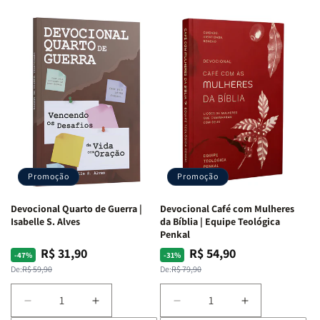
Promoção
Promoção
Devocional Quarto de Guerra |
Devocional Café com Mulheres
Isabelle S. Alves
da Bíblia | Equipe Teológica
Penkal
R$ 31,90
R$ 54,90
Preço
Preço
Preço
Preço
-47%
-31%
normal
promocional
normal
promocional
De:
R$ 59,90
De:
R$ 79,90
Diminuir
Aumentar
Diminuir
Aumentar