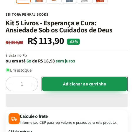
na
n
janela
j
modal
m
EDITORA PENKAL BOOKS
Kit 5 Livros - Esperança e Cura:
Ansiedade Sob os Cuidados de Deus
R$ 113,90
Preço
Preço
-62%
R$ 299,90
normal
promocional
à vista no Pix
ou em até
6x
de R$ 18,98
sem juros
Em estoque
Quantidade
Adicionar ao carrinho
Diminuir
Aumentar
a
a
quantidade
quantidade
de
de
Kit
Kit
Calcule o frete
5
5
Informe seu CEP para ver valores e prazos para este produto.
Livros
Livros
-
-
CEP de entrega