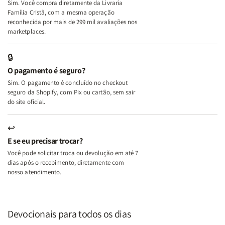
Sim. Você compra diretamente da Livraria
+
+
Família Cristã, com a mesma operação
A
A
reconhecida por mais de 299 mil avaliações nos
Mulher
Mulher
marketplaces.
que
que
Edifica
Edifica
🔒
o
o
O pagamento é seguro?
Lar
Lar
Sim. O pagamento é concluído no checkout
seguro da Shopify, com Pix ou cartão, sem sair
do site oficial.
↩
E se eu precisar trocar?
Você pode solicitar troca ou devolução em até 7
dias após o recebimento, diretamente com
nosso atendimento.
Devocionais para todos os dias