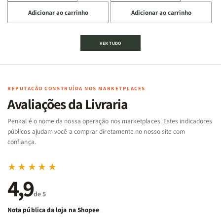
a
a
a
a
Adicionar ao carrinho
Adicionar ao carrinho
quantidade
quantidade
quantidade
quantidade
de
de
de
de
Jogo
Jogo
Jogo
Jogo
VER TUDO
Bíblico
Bíblico
da
da
de
de
memória
memória
Cartas
Cartas
|
|
|
|
Arca
Arca
Famílias
Famílias
de
de
REPUTAÇÃO CONSTRUÍDA NOS MARKETPLACES
da
da
Noé
Noé
Avaliações da Livraria
Bíblia
Bíblia
-
-
Penkal é o nome da nossa operação nos marketplaces. Estes indicadores
Penkal
Penkal
públicos ajudam você a comprar diretamente no nosso site com
confiança.
★★★★★
4,9
de 5
Nota pública da loja na Shopee