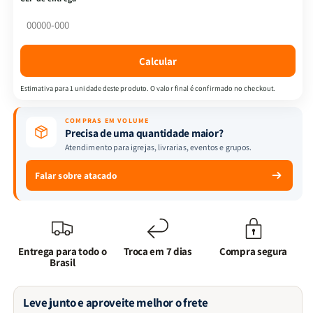
Esperança
Esperança
e
e
Cura:
Cura:
Ansiedade
Ansiedade
Calcular
Sob
Sob
os
os
Estimativa para 1 unidade deste produto. O valor final é confirmado no checkout.
Cuidados
Cuidados
de
de
COMPRAS EM VOLUME
Deus
Deus
Precisa de uma quantidade maior?
Atendimento para igrejas, livrarias, eventos e grupos.
Falar sobre atacado
Entrega para todo o
Troca em 7 dias
Compra segura
Brasil
Leve junto e aproveite melhor o frete