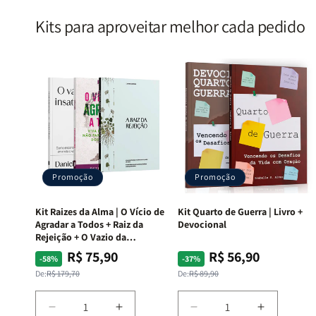
Kits para aproveitar melhor cada pedido
Promoção
Promoção
Kit Raizes da Alma | O Vício de
Kit Quarto de Guerra | Livro +
Agradar a Todos + Raiz da
Devocional
Rejeição + O Vazio da
Insatisfação.
R$ 75,90
R$ 56,90
Preço
Preço
Preço
Preço
-58%
-37%
normal
promocional
normal
promocional
De:
R$ 179,70
De:
R$ 89,90
Diminuir
Aumentar
Diminuir
Aumentar