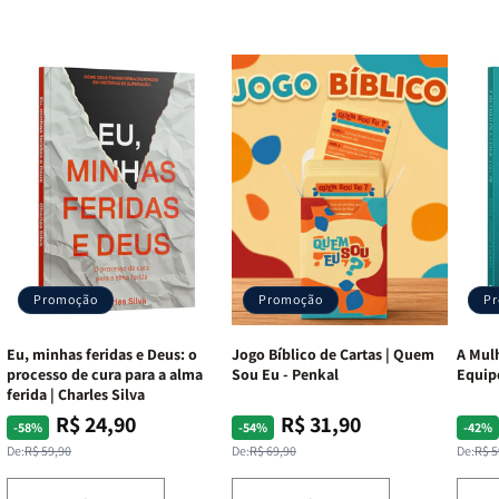
Promoção
Promoção
P
Eu, minhas feridas e Deus: o
Jogo Bíblico de Cartas | Quem
A Mulh
processo de cura para a alma
Sou Eu - Penkal
Equip
ferida | Charles Silva
R$ 24,90
R$ 31,90
Preço
Preço
Preço
Preço
Pre
Pre
-58%
-54%
-42%
normal
promocional
normal
promocional
nor
pro
De:
R$ 59,90
De:
R$ 69,90
De:
R$ 5