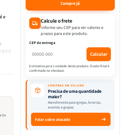
quantidade
quantidade
Compre já
de
de
Kit
Kit
é e
5
5
Calcule o frete
livros
livros
Informe seu CEP para ver valores e
-
-
prazos para este produto.
Educando
Educando
CEP de entrega
e
Meninos
Meninos
 guia
|
|
Calcular
Forjando
Forjando
inos à
o
o
Estimativa para 1 unidade deste produto. O valor final é
Caráter
Caráter
confirmado no checkout.
aráter,
de
de
 de fé
Meninos
Meninos
COMPRAS EM VOLUME
Para
Para
Precisa de uma quantidade
Se
Se
maior?
Tornarem
Tornarem
Atendimento para igrejas, livrarias,
eventos e grupos.
Homens
Homens
de
de
a Se
Falar sobre atacado
Deus
Deus
|
|
e
João
João