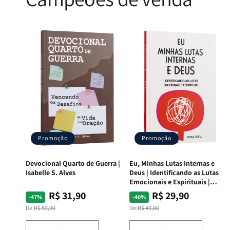
Promoção
Promoção
Devocional Quarto de Guerra |
Eu, Minhas Lutas Internas e
Isabelle S. Alves
Deus | Identificando as Lutas
Emocionais e Espirituais |
Estela Costa
R$ 31,90
R$ 29,90
Preço
Preço
Preço
Preço
-47%
-40%
normal
promocional
normal
promocional
De:
R$ 59,90
De:
R$ 49,80