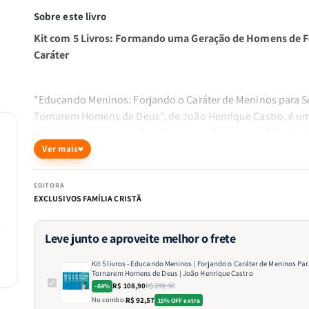
Sobre este livro
Kit com 5 Livros: Formando uma Geração de Homens de F
Caráter
"Educando Meninos: Forjando o Caráter de Meninos para S
Tornarem Homens de Deus", de João Henrique Castro, é um
essencial para pais e educadores que desejam moldar men
luz dos princípios bíblicos. Com ensinamentos práticos e
Ver mais
embasados na Palavra de Deus, este livro ajuda a formar o c
a espiritualidade e os valores de jovens que serão exemplos
EDITORA
e responsabilidade.
EXCLUSIVOS FAMÍLIA CRISTÃ
Leve junto e aproveite melhor o frete
Por que escolher este kit?
Kit 5 livros - Educando Meninos | Forjando o Caráter de Meninos Par
Caráter moldado pela Bíblia:
Eduque meninos com
Tornarem Homens de Deus | João Henrique Castro
integridade e uma fé firme.
R$ 108,90
R$ 299,90
-64%
Espiritualidade prática:
Inspire uma vida de oração 
No combo:
R$ 92,57
15% OFF extra