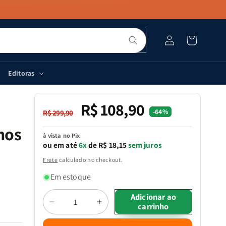
Pesquisar
Fazer
Carrinho
login
Editoras
R$ 108,90
Preço
Preço
-64%
R$ 299,90
normal
promocional
nos
à vista no Pix
ou em até
6x
de R$ 18,15
sem juros
Frete
calculado no checkout.
Em estoque
Quantidade
Adicionar ao
carrinho
Diminuir
Aumentar
a
a