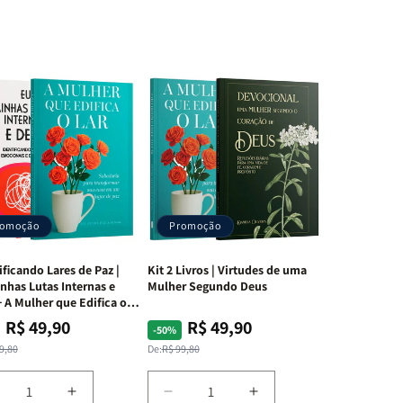
romoção
Promoção
ificando Lares de Paz |
Kit 2 Livros | Virtudes de uma
nhas Lutas Internas e
Mulher Segundo Deus
 A Mulher que Edifica o
R$ 49,90
R$ 49,90
ço
ço
Preço
Preço
-50%
mal
mocional
normal
promocional
9,80
De:
R$ 99,80
iminuir
Aumentar
Diminuir
Aumentar