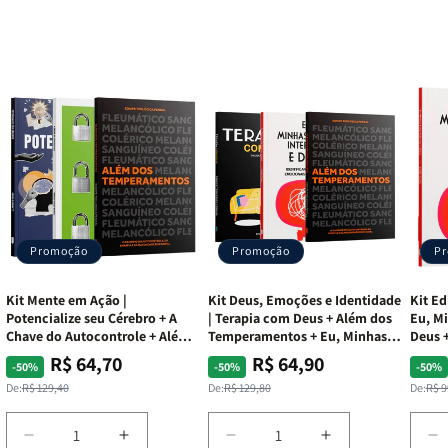
Promoção
Promoção
P
Kit Mente em Ação |
Kit Deus, Emoções e Identidade
Kit Ed
Potencialize seu Cérebro + A
| Terapia com Deus + Além dos
Eu, Mi
Chave do Autocontrole + Além
Temperamentos + Eu, Minhas
Deus +
dos Temperamentos
Feridas e Deus
Lar
R$ 64,70
R$ 64,90
Preço
Preço
Preço
Preço
Pre
Pre
-50%
-50%
-50%
normal
promocional
normal
promocional
nor
pro
De:
R$ 129,40
De:
R$ 129,80
De:
R$ 9
Diminuir
Aumentar
Diminuir
Aumentar
D