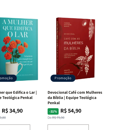
romoção
Promoção
er que Edifica o Lar |
Devocional Café com Mulheres
e Teológica Penkal
da Bíblia | Equipe Teológica
Penkal
R$ 34,90
R$ 54,90
ço
ço
Preço
Preço
-31%
mal
mocional
normal
promocional
9,80
De:
R$ 79,90